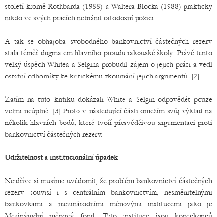
století kromě Rothbarda (1988) a Waltera Blocka (1988) prakticky
nikdo ve svých pracích nebránil ortodoxní pozici.
A tak se obhajoba svobodného bankovnictví částečných rezerv
stala téměř dogmatem hlavního proudu rakouské školy. Právě tento
velký úspěch Whitea a Selgina probudil zájem o jejich práci a vedl
ostatní odborníky ke kritickému zkoumání jejich argumentů. [2]
Zatím na tuto kritiku dokázali White a Selgin odpovědět pouze
velmi neúplně. [3] Proto v následující části omezím svůj výklad na
několik hlavních bodů, které tvoří přesvědčivou argumentaci proti
bankovnictví částečných rezerv.
Udržitelnost a institucionální úpadek
Nejdříve si musíme uvědomit, že problém bankovnictví částečných
rezerv souvisí i s centrálním bankovnictvím, nesměnitelnými
bankovkami a mezinárodními měnovými institucemi jako je
Mezinárodní měnový fond. Tyto instituce jsou koneckonců