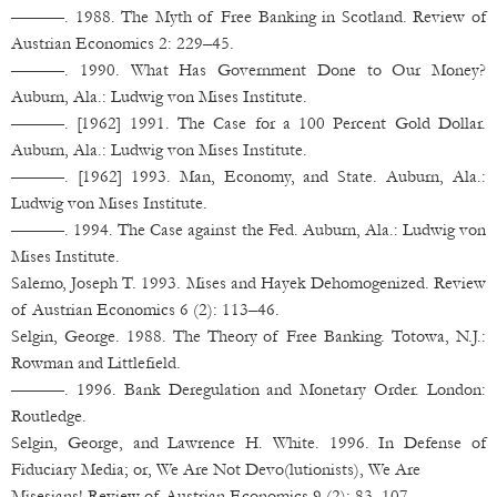
———. 1988. The Myth of Free Banking in Scotland. Review of
Austrian Economics 2: 229–45.
———. 1990. What Has Government Done to Our Money?
Auburn, Ala.: Ludwig von Mises Institute.
———. [1962] 1991. The Case for a 100 Percent Gold Dollar.
Auburn, Ala.: Ludwig von Mises Institute.
———. [1962] 1993. Man, Economy, and State. Auburn, Ala.:
Ludwig von Mises Institute.
———. 1994. The Case against the Fed. Auburn, Ala.: Ludwig von
Mises Institute.
Salerno, Joseph T. 1993. Mises and Hayek Dehomogenized. Review
of Austrian Economics 6 (2): 113–46.
Selgin, George. 1988. The Theory of Free Banking. Totowa, N.J.:
Rowman and Littlefield.
———. 1996. Bank Deregulation and Monetary Order. London:
Routledge.
Selgin, George, and Lawrence H. White. 1996. In Defense of
Fiduciary Media; or, We Are Not Devo(lutionists), We Are
Misesians! Review of Austrian Economics 9 (2): 83–107.