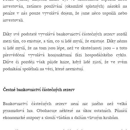
investován, zatímco používání (okamžitě splatných) nároků na
peníze v nás pouze vyvolává dojem, že jsme něco uspořili nebo
investovali.
Díky své podstatě vyvolává bankovnictví částečných rezerv rozdíl
mezi tím, co existuje, a tím, co si lidé myslí, že existuje. Díky němu
si lidé myslí, že na tom jsou lépe, než ve skutečnosti jsou – a toto
přesvědčení vyvolává konjunkturní fázi hospodářského cyklu.
Dříve či později však přijde krize, když lidé zjistí, že ve svém
podnikání spoléhali na věci, které neexistují.
Čestné bankovnictví částečných rezerv
Bankovnictví částečných rezerv není nic jiného než velká
pyramidová hra. Obohacuje některé na úkor ostatních. Přináší
ekonomické rozpory a slouží vládám a dalším vlivným kruhům.