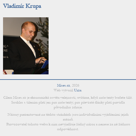
Vladimír Krupa
Mises.cz
,
2026
Web vytvořil
Urza
.
Cílem Mises.cz je ekonomická osvěta veřejnosti; uvítáme, když naše texty budete šířit.
Souhlas s šířením platí jen pro naše texty; pro převzaté články platí pravidla
původního zdroje.
Názory prezentované na těchto stránkách jsou individuálními vyjádřeními jejich
autorů.
Provozovatel tohoto webu k nim nevyjadřuje žádný názor a nenese za ně žádnou
odpovědnost.