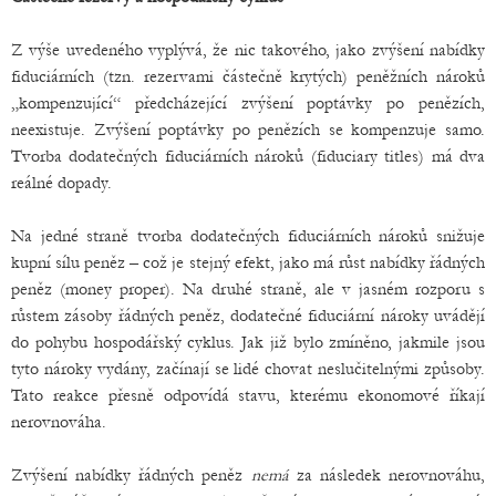
Z výše uvedeného vyplývá, že nic takového, jako zvýšení nabídky
fiduciárních (tzn. rezervami částečně krytých) peněžních nároků
„kompenzující“ předcházející zvýšení poptávky po penězích,
neexistuje. Zvýšení poptávky po penězích se kompenzuje samo.
Tvorba dodatečných fiduciárních nároků (fiduciary titles) má dva
reálné dopady.
Na jedné straně tvorba dodatečných fiduciárních nároků snižuje
kupní sílu peněz – což je stejný efekt, jako má růst nabídky řádných
peněz (money proper). Na druhé straně, ale v jasném rozporu s
růstem zásoby řádných peněz, dodatečné fiduciární nároky uvádějí
do pohybu hospodářský cyklus. Jak již bylo zmíněno, jakmile jsou
tyto nároky vydány, začínají se lidé chovat neslučitelnými způsoby.
Tato reakce přesně odpovídá stavu, kterému ekonomové říkají
nerovnováha.
Zvýšení nabídky řádných peněz
nemá
za následek nerovnováhu,