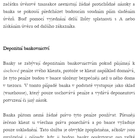
začátku úvěrové transakce neexistují žádné protichůdné nároky a
banka se pokouší předcházet budoucím soudním přím sladěním
úvěrů. Buď pomocí vyjednání delší lhůty splatnosti s A nebo
získáním úvěru od dalšího zákazníka.
Depozitní bankovnictví
Banky se zabývají depozitním bankovnictvím pokud přijímají k
úschově
peníze svého klienta, protože se klient například domnívá,
že tyto peníze budou v bance uloženy bezpečněji než u něho doma
v trezoru. V tomto případě banka v podstatě vystupuje jako sklad
(warehouse), který pouze uschovává peníze a vydává deponentovi
potvrzení či jiný nárok.
Banka přitom nemá žádné právo tyto peníze používat. Přesněji
řečeno klient si všechna práva ponechává a po bance vyžaduje
pouze uskladnění. Tato služba je obvykle zpoplatněna, ačkoliv jsou
myslitelné i případy, kdy ji budou banky poskytovat pro velké