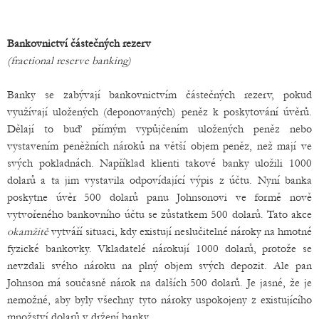
Bankovnictví částečných rezerv
(fractional reserve banking)
Banky se zabývají bankovnictvím částečných rezerv, pokud
využívají uložených (deponovaných) peněz k poskytování úvěrů.
Dělají to buď přímým vypůjčením uložených peněz nebo
vystavením peněžních nároků na větší objem peněz, než mají ve
svých pokladnách. Například klienti takové banky uložili 1000
dolarů a ta jim vystavila odpovídající výpis z účtu. Nyní banka
poskytne úvěr 500 dolarů panu Johnsonovi ve formě nově
vytvořeného bankovního účtu se zůstatkem 500 dolarů. Tato akce
okamžitě
vytváří situaci, kdy existují neslučitelné nároky na hmotné
fyzické bankovky. Vkladatelé nárokují 1000 dolarů, protože se
nevzdali svého nároku na plný objem svých depozit. Ale pan
Johnson má současně nárok na dalších 500 dolarů. Je jasné, že je
nemožné, aby byly všechny tyto nároky uspokojeny z existujícího
množství dolarů v držení banky.