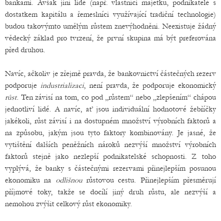
bankami. Avšak jiní lidé (např. vlastníci majetku, podnikatelé s
dostatkem kapitálu a řemeslníci využívající tradiční technologie)
budou takovýmto umělým růstem znevýhodněni. Neexistuje žádný
vědecký základ pro tvrzení, že první skupina má být preferována
před druhou.
Navíc, ačkoliv je zřejmě pravda, že bankovnictví částečných rezerv
podporuje
industrializaci
, není pravda, že podporuje ekonomický
růst
. Ten závisí na tom, co pod „růstem“ nebo „zlepšením“ chápou
jednotliví lidé. A navíc, ať jsou individuální hodnotové žebříčky
jakékoli, růst závisí i na dostupném množství výrobních faktorů a
na způsobu, jakým jsou tyto faktory kombinovány. Je jasné, že
vytištění dalších peněžních nároků nezvýší množství výrobních
faktorů stejně jako nezlepší podnikatelské schopnosti. Z toho
vyplývá, že banky s částečnými rezervami přinejlepším posunou
ekonomiku na
odlišnou
růstovou cestu. Přinejlepším přesměrují
příjmové toky, takže se docílí jiný druh růstu, ale nezvýší a
nemohou zvýšit celkový růst ekonomiky.