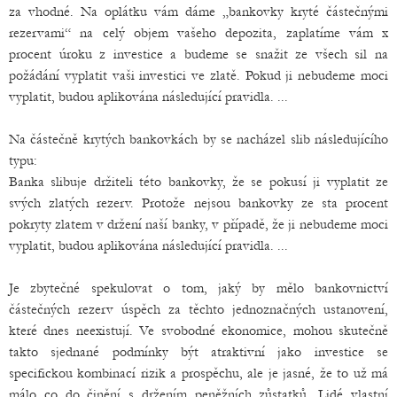
za vhodné. Na oplátku vám dáme „bankovky kryté částečnými
rezervami“ na celý objem vašeho depozita, zaplatíme vám x
procent úroku z investice a budeme se snažit ze všech sil na
požádání vyplatit vaši investici ve zlatě. Pokud ji nebudeme moci
vyplatit, budou aplikována následující pravidla. ...
Na částečně krytých bankovkách by se nacházel slib následujícího
typu:
Banka slibuje držiteli této bankovky, že se pokusí ji vyplatit ze
svých zlatých rezerv. Protože nejsou bankovky ze sta procent
pokryty zlatem v držení naší banky, v případě, že ji nebudeme moci
vyplatit, budou aplikována následující pravidla. ...
Je zbytečné spekulovat o tom, jaký by mělo bankovnictví
částečných rezerv úspěch za těchto jednoznačných ustanovení,
které dnes neexistují. Ve svobodné ekonomice, mohou skutečně
takto sjednané podmínky být atraktivní jako investice se
specifickou kombinací rizik a prospěchu, ale je jasné, že to už má
málo co do činění s držením peněžních zůstatků. Lidé vlastní