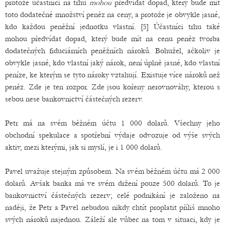
protože účastníci na trhu
mohou
předvídat dopad, který bude mít
toto dodatečné množství peněz na ceny, a protože je obvykle jasné,
kdo každou peněžní jednotku vlastní. [5] Účastníci trhu také
mohou předvídat dopad, který bude mít na cenu peněz tvorba
dodatečných fiduciárních peněžních nároků. Bohužel, ačkoliv je
obvykle jasné, kdo vlastní jaký nárok, není úplně jasné, kdo vlastní
peníze, ke kterým se tyto nároky vztahují. Existuje více nároků než
peněz. Zde je ten rozpor. Zde jsou kořeny nerovnováhy, kterou s
sebou nese bankovnictví částečných rezerv.
Petr má na svém běžném účtu 1 000 dolarů. Všechny jeho
obchodní spekulace a spotřební výdaje odvozuje od výše svých
aktiv, mezi kterými, jak si myslí, je i 1 000 dolarů.
Pavel uvažuje stejným způsobem. Na svém běžném účtu má 2 000
dolarů. Avšak banka má ve svém držení pouze 500 dolarů. To je
bankovnictví částečných rezerv; celé podnikání je založeno na
naději, že Petr a Pavel nebudou nikdy chtít proplatit příliš mnoho
svých nároků najednou. Záleží ale vůbec na tom v situaci, kdy je