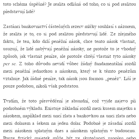
toto schéma úspěšné? Je realita odlišná od toho, co si pod realitou
představují lidé?
Zastánci bankovnictví částečných rezerv mlčky souhlasí s názorem,
že realita je to, co si pod realitou představují lidé. Ze zřejmého
faktu, že ten, kdo drží peněžní nárok, chce tento nárok vlastnit,
usuzují, že lidé nabývají peněžní nároky, ne protože to je vhodný
způsob, jak vlastnit peníze, ale protože chtějí vlastnit tyto nároky
per se
. Z toho důvodu nevidí vůbec žádný fundamentální rozdíl
mezi peněžní jednotkou a nárokem, který se k těmto penězům
vztahuje. Jak řádné peníze, tak nárok jsou formou „peněz“. Liší je
pouze podobou, nikoli však podstatou.
Tvrdím, že toto přesvědčení je absurdní, což vyjde najevo při
podrobném výkladu. Existuje základní rozdíl mezi kusem majetku a
nárokem, například mezi uncí zlata a bankovkou na unci zlata nebo
mezi dolarem a šekem na jeden dolar. Podobně je zásadní rozdíl
mezi nárokem splatným dnes a nárokem splatným v budoucnu.
Pouze fyzický majetek může být ve skutečnosti uspořen nebo