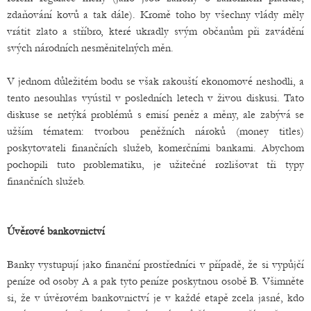
zdaňování kovů a tak dále). Kromě toho by všechny vlády měly
vrátit zlato a stříbro, které ukradly svým občanům při zavádění
svých národních nesměnitelných měn.
V jednom důležitém bodu se však rakouští ekonomové neshodli, a
tento nesouhlas vyústil v posledních letech v živou diskusi. Tato
diskuse se netýká problémů s emisí peněz a měny, ale zabývá se
užším tématem: tvorbou peněžních nároků (money titles)
poskytovateli finančních služeb, komerčními bankami. Abychom
pochopili tuto problematiku, je užitečné rozlišovat tři typy
finančních služeb.
Úvěrové bankovnictví
Banky vystupují jako finanční prostředníci v případě, že si vypůjčí
peníze od osoby A a pak tyto peníze poskytnou osobě B. Všimněte
si, že v úvěrovém bankovnictví je v každé etapě zcela jasné, kdo