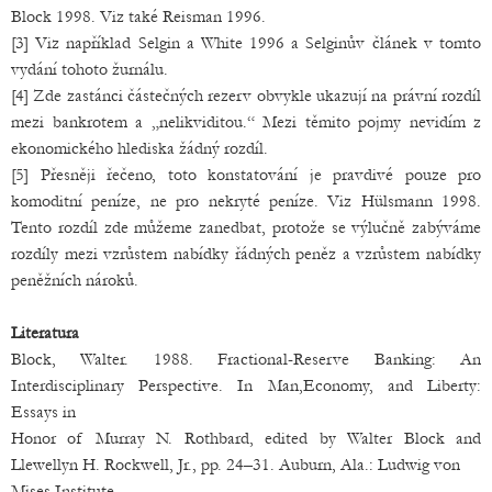
Block 1998. Viz také Reisman 1996.
[3] Viz například Selgin a White 1996 a Selginův článek v tomto
vydání tohoto žurnálu.
[4] Zde zastánci částečných rezerv obvykle ukazují na právní rozdíl
mezi bankrotem a „nelikviditou.“ Mezi těmito pojmy nevidím z
ekonomického hlediska žádný rozdíl.
[5] Přesněji řečeno, toto konstatování je pravdivé pouze pro
komoditní peníze, ne pro nekryté peníze. Viz Hülsmann 1998.
Tento rozdíl zde můžeme zanedbat, protože se výlučně zabýváme
rozdíly mezi vzrůstem nabídky řádných peněz a vzrůstem nabídky
peněžních nároků.
Literatura
Block, Walter. 1988. Fractional-Reserve Banking: An
Interdisciplinary Perspective. In Man,Economy, and Liberty:
Essays in
Honor of Murray N. Rothbard, edited by Walter Block and
Llewellyn H. Rockwell, Jr., pp. 24–31. Auburn, Ala.: Ludwig von
Mises Institute.