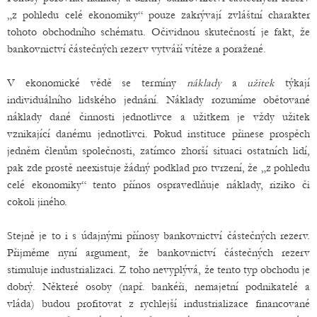
„z pohledu celé ekonomiky“ pouze zakrývají zvláštní charakter
tohoto obchodního schématu. Očividnou skutečností je fakt, že
bankovnictví částečných rezerv vytváří vítěze a poražené.
V ekonomické vědě se termíny
náklady
a
užitek
týkají
individuálního lidského jednání. Náklady rozumíme obětované
náklady dané činnosti jednotlivce a užitkem je vždy užitek
vznikající danému jednotlivci. Pokud instituce přinese prospěch
jedněm členům společnosti, zatímco zhorší situaci ostatních lidí,
pak zde prostě neexistuje žádný podklad pro tvrzení, že „z pohledu
celé ekonomiky“ tento přínos ospravedlňuje náklady, riziko či
cokoli jiného.
Stejně je to i s údajnými přínosy bankovnictví částečných rezerv.
Přijměme nyní argument, že bankovnictví částečných rezerv
stimuluje industrializaci. Z toho nevyplývá, že tento typ obchodu je
dobrý. Některé osoby (např. bankéři, nemajetní podnikatelé a
vláda) budou profitovat z rychlejší industrializace financované