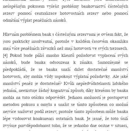
neúspěšným pokusem vyřešit problémy bankovnictví částečných
rezerv pomocí centralizace hotovostních rezerv nebo pomocí
odmítání výplat peněžních nároků.
Hlavním problémem bank s částečnými rezervami je ovšem fakt, že
jsou prakticky insolventní, protože v každém časovém okamžiku
mají více peněžních závazků než mají hotovosti ve svých trezorech.
[4] Pokud bude příliš mnoho klientů požadovat vyplacení svých
nároků, bude banka odsouzena k zániku. Samozřejmě se
předpokládá, že se banka snaží držet dostatečné množství
hotovosti, aby mohla vždy uspokojit výplatní požadavky. Ale jaké
množství peněz je dostatečné? Kvůli nepředvídatelnosti lidského
jednání, neexistuje žádný kognitivní způsob, díky kterému by banka
mohla na tuto otázku odpovědět. Jedinou možností je postupovat
metodou pokusu a omylu a snažit se tímto způsobem co možná
nejvíce snižovat podíl rezerv, protože tímto způsobem může banka
lépe vzdorovat konkurenci ostatních bank. Je jasné, že toto úsilí
zvyšuje pravděpodobnost toho, že se jednoho dne ocitne v situaci,