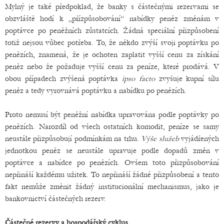
Mylný je také předpoklad, že banky s částečnými rezervami se
obzvláště hodí k „přízpůsobování“ nabídky peněz změnám v
poptávce po peněžních zůstatcích. Žádná speciální přizpůsobení
totiž nejsou vůbec potřeba. To, že někdo zvýší svoji poptávku po
penězích, znamená, že je ochoten zaplatit vyšší cenu za získání
peněz nebo že požaduje vyšší cenu za peníze, které prodává. V
obou případech zvýšená poptávka
ipso facto
zvyšuje kupní sílu
peněz a tedy vyrovnává poptávku a nabídku po penězích.
Proto nemusí být peněžní nabídka upravována podle poptávky po
penězích. Narozdíl od všech ostatních komodit, peníze se samy
neustále přizpůsobují podmínkám na trhu.
Výše služeb
vyjádřených
jednotkou peněz se neustále upravuje podle dopadů změn v
poptávce a nabídce po penězích. Ovšem toto přizpůsobování
nepřináší každému užitek. To nepřináší žádné přizpůsobení a tento
fakt nemůže změnit žádný institucionální mechanismus, jako je
bankovnictví částečných rezerv.
Částečné rezervy a hospodářský cyklus