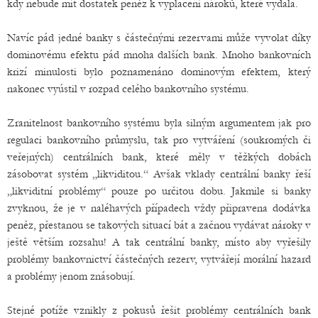
kdy nebude mít dostatek peněz k vyplacení nároků, které vydala.
Navíc pád jedné banky s částečnými rezervami může vyvolat díky
dominovému efektu pád mnoha dalších bank. Mnoho bankovních
krizí minulosti bylo poznamenáno dominovým efektem, který
nakonec vyústil v rozpad celého bankovního systému.
Zranitelnost bankovního systému byla silným argumentem jak pro
regulaci bankovního průmyslu, tak pro vytváření (soukromých či
veřejných) centrálních bank, které měly v těžkých dobách
zásobovat systém „likviditou.“ Avšak vklady centrální banky řeší
„likviditní problémy“ pouze po určitou dobu. Jakmile si banky
zvyknou, že je v naléhavých případech vždy připravena dodávka
peněz, přestanou se takových situací bát a začnou vydávat nároky v
ještě větším rozsahu! A tak centrální banky, místo aby vyřešily
problémy bankovnictví částečných rezerv, vytvářejí morální hazard
a problémy jenom znásobují.
Stejné potíže vznikly z pokusů řešit problémy centrálních bank