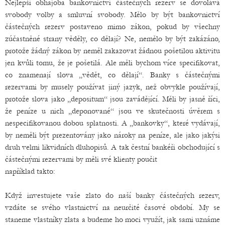
Nejlepší obhajoba bankovnictví částečných rezerv se dovolává
svobody volby a smluvní svobody. Mělo by být bankovnictví
částečných rezerv postaveno mimo zákon, pokud by všechny
zúčastněné strany věděly, co dělají? Ne, nemělo by být zakázáno,
protože žádný zákon by neměl zakazovat žádnou pošetilou aktivitu
jen kvůli tomu, že je pošetilá. Ale měli bychom více specifikovat,
co znamenají slova „vědět, co dělají“. Banky s částečnými
rezervami by musely používat jiný jazyk, než obvykle používají,
protože slova jako „depositum“ jsou zavádějící. Měli by jasně říci,
že peníze u nich „deponované“ jsou ve skutečnosti úvěrem s
nespecifikovanou dobou splatnosti. A „bankovky“, které vydávají,
by neměli být prezentovány jako nároky na peníze, ale jako jakýsi
druh velmi likvidních dluhopisů. A tak čestní bankéři obchodující s
částečnými rezervami by měli své klienty poučit
například takto:
Když investujete vaše zlato do naší banky částečných rezerv,
vzdáte se svého vlastnictví na neurčité časové období. My se
staneme vlastníky zlata a budeme ho moci využít, jak sami uznáme