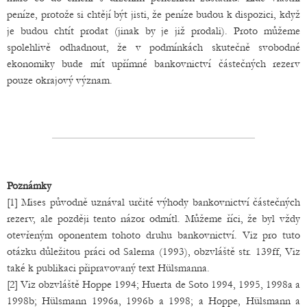
peníze, protože si chtějí být jisti, že peníze budou k dispozici, když
je budou chtít prodat (jinak by je již prodali). Proto můžeme
spolehlivě odhadnout, že v podmínkách skutečně svobodné
ekonomiky bude mít upřímné bankovnictví částečných rezerv
pouze okrajový význam.
Poznámky
[1] Mises původně uznával určité výhody bankovnictví částečných
rezerv, ale později tento názor odmítl. Můžeme říci, že byl vždy
otevřeným oponentem tohoto druhu bankovnictví. Viz pro tuto
otázku důležitou práci od Salerna (1993), obzvláště str. 139ff, Viz
také k publikaci připravovaný text Hülsmanna.
[2] Viz obzvláště Hoppe 1994; Huerta de Soto 1994, 1995, 1998a a
1998b; Hülsmann 1996a, 1996b a 1998; a Hoppe, Hülsmann a