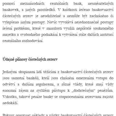
pomocí mezinárodních centrálních bank, nesměnitelných
bankovek, a jiných prostředků. V krátkosti řečeno bankovnictví
částečných rezerv je neudržitelné a nemůže být zachráněno či
vylepšeno jinými postupy. Navíc vyvolává nejednoznačné postupy
řešení problému, které v minulosti využili nepřátelé soukromého
majetku a svobodného podnikání k vytváření stále dalších institucí
centrálního rozhodování.
Údajné přínosy částečných rezerv
Jedinými skupinami lidí těžícími z bankovnictví částečných rezerv
jsou samotní bankéři, kteří jsou chráněni omezeními vstupu do
odvětví a dalšími regulacemi, a různé vlády, které mají vždy
enormní zájem na rychlém přístupu k „dodatečným“ penězům.
Vskutku, takové peníze banky se stoprocentními rezervami zajistit
nedokáží.
Pokusy porovnat náklady a užitky bankovnictví částečných rezerv