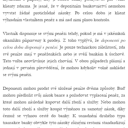
klienty zdarma. Je jasné, že v depozitním bankovnictví nemohou
vyvstat žádné protichůdné nároky. Po celou dobu je klient
výhradním vlastníkem peněz a má nad nimi plnou kontrolu.
Vlastník disponuje se svými penězi tehdy, pokud je má v jakémkoli
okamžiku připraveny k prodeji. Z toho vyplývá, že
deponenti po
celou dobu disponují s penězi
. Je pouze technickou záležitostí, zda
své peníze mají v peněženkách nebo je svěří bankám k úschově.
Tato volba neovlivňuje jejich chování. V obou případech plánují a
jednají v pevném přesvědčení, že mohou kdykoliv volně nakládat
se svými penězi.
Deponenti mohou prodat své uložené peníze dvěma způsoby. Buď
mohou předložit svůj nárok bance a požadovat vyplacení peněz, za
které mohou následně kupovat další zboží a služby. Nebo mohou
toto další zboží a služby koupit výměnou za samotný nárok, díky
čemuž se vyhnou cestě do banky. K usnadnění druhého typu
transakce banky obvykle tyto nároky různými cestami standardizují