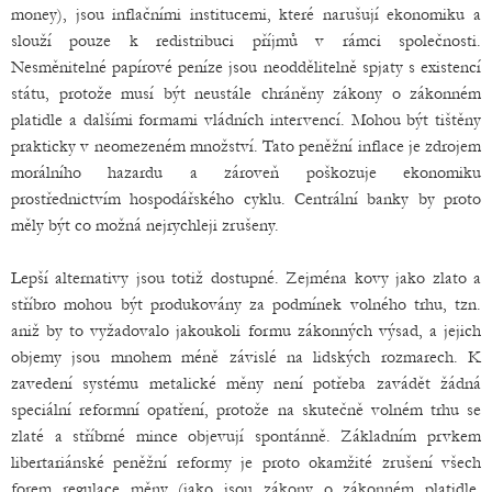
money), jsou inflačními institucemi, které narušují ekonomiku a
slouží pouze k redistribuci příjmů v rámci společnosti.
Nesměnitelné papírové peníze jsou neoddělitelně spjaty s existencí
státu, protože musí být neustále chráněny zákony o zákonném
platidle a dalšími formami vládních intervencí. Mohou být tištěny
prakticky v neomezeném množství. Tato peněžní inflace je zdrojem
morálního hazardu a zároveň poškozuje ekonomiku
prostřednictvím hospodářského cyklu. Centrální banky by proto
měly být co možná nejrychleji zrušeny.
Lepší alternativy jsou totiž dostupné. Zejména kovy jako zlato a
stříbro mohou být produkovány za podmínek volného trhu, tzn.
aniž by to vyžadovalo jakoukoli formu zákonných výsad, a jejich
objemy jsou mnohem méně závislé na lidských rozmarech. K
zavedení systému metalické měny není potřeba zavádět žádná
speciální reformní opatření, protože na skutečně volném trhu se
zlaté a stříbrné mince objevují spontánně. Základním prvkem
libertariánské peněžní reformy je proto okamžité zrušení všech
forem regulace měny (jako jsou zákony o zákonném platidle,