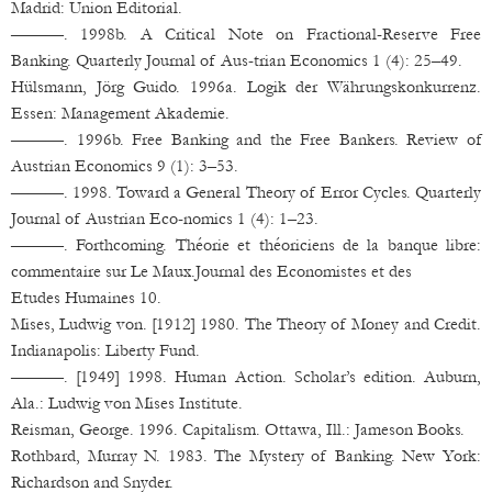
Madrid: Union Editorial.
———. 1998b. A Critical Note on Fractional-Reserve Free
Banking. Quarterly Journal of Aus-trian Economics 1 (4): 25–49.
Hülsmann, Jörg Guido. 1996a. Logik der Währungskonkurrenz.
Essen: Management Akademie.
———. 1996b. Free Banking and the Free Bankers. Review of
Austrian Economics 9 (1): 3–53.
———. 1998. Toward a General Theory of Error Cycles. Quarterly
Journal of Austrian Eco-nomics 1 (4): 1–23.
———. Forthcoming. Théorie et théoriciens de la banque libre:
commentaire sur Le Maux.Journal des Economistes et des
Etudes Humaines 10.
Mises, Ludwig von. [1912] 1980. The Theory of Money and Credit.
Indianapolis: Liberty Fund.
———. [1949] 1998. Human Action. Scholar’s edition. Auburn,
Ala.: Ludwig von Mises Institute.
Reisman, George. 1996. Capitalism. Ottawa, Ill.: Jameson Books.
Rothbard, Murray N. 1983. The Mystery of Banking. New York:
Richardson and Snyder.