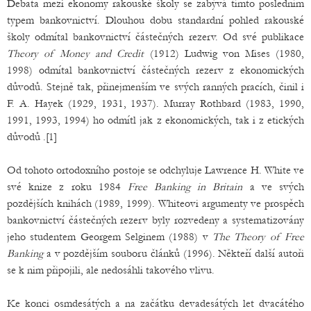
Debata mezi ekonomy rakouské školy se zabývá tímto posledním
typem bankovnictví. Dlouhou dobu standardní pohled rakouské
školy odmítal bankovnictví částečných rezerv. Od své publikace
Theory of Money and Credit
(1912) Ludwig von Mises (1980,
1998) odmítal bankovnictví částečných rezerv z ekonomických
důvodů. Stejně tak, přinejmenším ve svých ranných pracích, činil i
F. A. Hayek (1929, 1931, 1937). Murray Rothbard (1983, 1990,
1991, 1993, 1994) ho odmítl jak z ekonomických, tak i z etických
důvodů .[1]
Od tohoto ortodoxního postoje se odchyluje Lawrence H. White ve
své knize z roku 1984
Free Banking in Britain
a ve svých
pozdějších knihách (1989, 1999). Whiteovi argumenty ve prospěch
bankovnictví částečných rezerv byly rozvedeny a systematizovány
jeho studentem Georgem Selginem (1988) v
The Theory of Free
Banking
a v pozdějším souboru článků (1996). Někteří další autoři
se k nim připojili, ale nedosáhli takového vlivu.
Ke konci osmdesátých a na začátku devadesátých let dvacátého