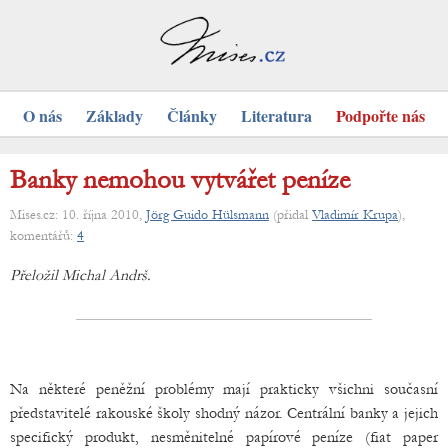
O nás
Základy
Články
Literatura
Podpořte nás
Banky nemohou vytvářet peníze
Mises.cz: 10. října 2010,
Jörg Guido Hülsmann
(přidal
Vladimír Krupa
),
komentářů:
4
Přeložil Michal Andrš.
Na některé peněžní problémy mají prakticky všichni současní
představitelé rakouské školy shodný názor. Centrální banky a jejich
specifický produkt, nesměnitelné papírové peníze (fiat paper