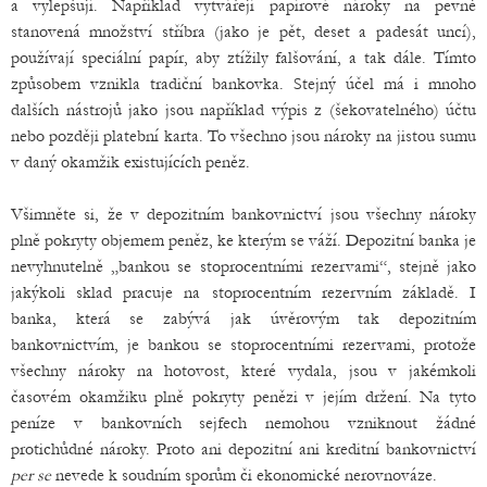
a vylepšují. Například vytvářejí papírové nároky na pevně
stanovená množství stříbra (jako je pět, deset a padesát uncí),
používají speciální papír, aby ztížily falšování, a tak dále. Tímto
způsobem vznikla tradiční bankovka. Stejný účel má i mnoho
dalších nástrojů jako jsou například výpis z (šekovatelného) účtu
nebo později platební karta. To všechno jsou nároky na jistou sumu
v daný okamžik existujících peněz.
Všimněte si, že v depozitním bankovnictví jsou všechny nároky
plně pokryty objemem peněz, ke kterým se váží. Depozitní banka je
nevyhnutelně „bankou se stoprocentními rezervami“, stejně jako
jakýkoli sklad pracuje na stoprocentním rezervním základě. I
banka, která se zabývá jak úvěrovým tak depozitním
bankovnictvím, je bankou se stoprocentními rezervami, protože
všechny nároky na hotovost, které vydala, jsou v jakémkoli
časovém okamžiku plně pokryty penězi v jejím držení. Na tyto
peníze v bankovních sejfech nemohou vzniknout žádné
protichůdné nároky. Proto ani depozitní ani kreditní bankovnictví
per se
nevede k soudním sporům či ekonomické nerovnováze.