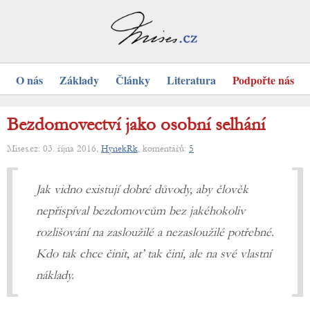
O nás
Základy
Články
Literatura
Podpořte nás
Bezdomovectví jako osobní selhání
Mises.cz: 03. října 2016,
HynekRk
, komentářů:
5
Jak vidno existují dobré důvody, aby člověk
nepřispíval bezdomovcům bez jakéhokoliv
rozlišování na zasloužilé a nezasloužilé potřebné.
Kdo tak chce činit, ať tak činí, ale na své vlastní
náklady.