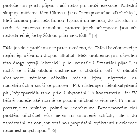
protože jim jejich příjem stačí nebo jim hrozí exekuce. Poslední
skupiny můžeme identifikovat jako "nenapravitelné alkoholiky",
kteří žádnou práci nezvládnou. Upadají do nemoci, do závislosti a
tvrdí, že pracovat nemohou, protože jejich schopnosti jsou tak
nedostatečně, že by žádnou práci nezvládli." [5]
Dále je zde k problematice práce uvedeno, že: "Mezi bezdomovci je
nejčastěji užívanou drogou alkohol. Mezi problémovými uživateli
této drogy bývají "chronici" pijící neustále i "kvartální pijáci", u
nichž se střídá období abstinence s obdobím pití. V období
abstinence, většinou několika měsíců, bývají ubytování na
noclehárnách a snaží se pracovat. Pak následuje i několikatýdenní
pití, kdy zpravidla ztrácí práci i ubytování." A konstatování, že: "V
běžné společenské normě se pozdní příchod o více než 15 minut
považuje za neslušný, pokud se neomluvíme. Bezdomovcům činí
problém přicházet včas nejen na smluvené schůzky, ale i do
zaměstnání, za což jsou většinou propuštěni, vyškrtnuti z evidence
nezaměstnaných apod." [6]