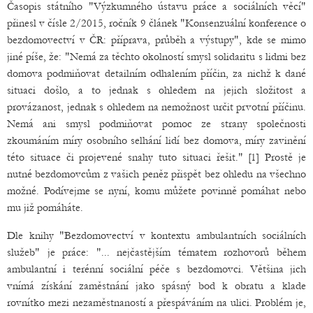
Časopis státního "Výzkumného ústavu práce a sociálních věcí"
přinesl v čísle 2/2015, ročník 9 článek "Konsenzuální konference o
bezdomovectví v ČR: příprava, průběh a výstupy", kde se mimo
jiné píše, že: "Nemá za těchto okolností smysl solidaritu s lidmi bez
domova podmiňovat detailním odhalením příčin, za nichž k dané
situaci došlo, a to jednak s ohledem na jejich složitost a
provázanost, jednak s ohledem na nemožnost určit prvotní příčinu.
Nemá ani smysl podmiňovat pomoc ze strany společnosti
zkoumáním míry osobního selhání lidí bez domova, míry zavinění
této situace či projevené snahy tuto situaci řešit." [1] Prostě je
nutné bezdomovcům z vašich peněz přispět bez ohledu na všechno
možné. Podívejme se nyní, komu můžete povinně pomáhat nebo
mu již pomáháte.
Dle knihy "Bezdomovectví v kontextu ambulantních sociálních
služeb" je práce: "... nejčastějším tématem rozhovorů během
ambulantní i terénní sociální péče s bezdomovci. Většina jich
vnímá získání zaměstnání jako spásný bod k obratu a klade
rovnítko mezi nezaměstnaností a přespáváním na ulici. Problém je,