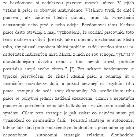
že bezdomovci si nedokážou pracovní úvazek udržet. V jejich
vztahu k práci se objevuje ambivalence. Většinou tvrdí, že chtějí
pracovat, ale zároveň hledají důvody, proč do zaměstnání
nenastoupit nebo proč z něho odejít. Bezdomovci téma hledání
práce často otevírají a mají vyzkoušené, že sociální pracovníci toto
téma rozhovoru vítají. Jde tedy také o obranný mechanismus. Místo
toho, aby přiznali mnohem hlubší problém, raději svedou situaci na
nedostatek nabízených míst. Mnozí z nich nejsou schopni vytrvat v
dlouhodobějším úvazku nebo v tom nevidí smysl, protože
postrádají smysl svého života." [2] Pro některé bezdomovce je
typické přesvědčení, že získají ideální práci a odmítají jít s
finančními požadavky dolů, a pokud neuspějí na legálním trhu
práce, vstupují do šedé zóny ekonomiky. Na neoficiálním trhu
práce se pohybují jedinci zatížení exekucemi, cizinci s neplatným
pracovním povolením nebo lidé kalkulující s využíváním sociálního
systému. Cílem této strategie je pak získat co největší sumu při
vynaložení co nejmenšího úsilí. "Poslední strategií je autonomie,
kdy se lidé staví proti společenským hodnotám a práci odmítají jako
nepotřebnou. Autonomní strategie zvládnutí dlouhodobé