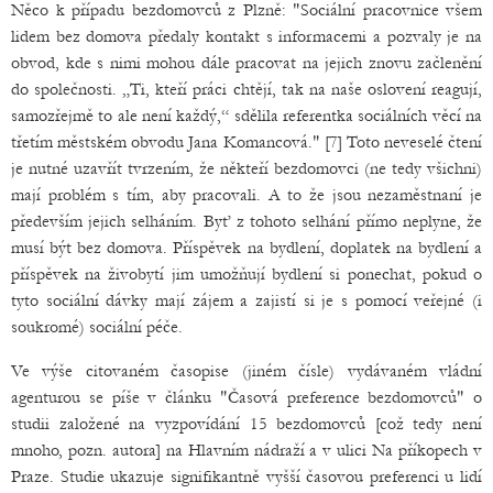
Něco k případu bezdomovců z Plzně: "Sociální pracovnice všem
lidem bez domova předaly kontakt s informacemi a pozvaly je na
obvod, kde s nimi mohou dále pracovat na jejich znovu začlenění
do společnosti. „Ti, kteří práci chtějí, tak na naše oslovení reagují,
samozřejmě to ale není každý,“ sdělila referentka sociálních věcí na
třetím městském obvodu Jana Komancová." [7] Toto neveselé čtení
je nutné uzavřít tvrzením, že někteří bezdomovci (ne tedy všichni)
mají problém s tím, aby pracovali. A to že jsou nezaměstnaní je
především jejich selháním. Byť z tohoto selhání přímo neplyne, že
musí být bez domova. Příspěvek na bydlení, doplatek na bydlení a
příspěvek na živobytí jim umožňují bydlení si ponechat, pokud o
tyto sociální dávky mají zájem a zajistí si je s pomocí veřejné (i
soukromé) sociální péče.
Ve výše citovaném časopise (jiném čísle) vydávaném vládní
agenturou se píše v článku "Časová preference bezdomovců" o
studii založené na vyzpovídání 15 bezdomovců [což tedy není
mnoho, pozn. autora] na Hlavním nádraží a v ulici Na příkopech v
Praze. Studie ukazuje signifikantně vyšší časovou preferenci u lidí