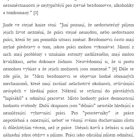
nezaměstnanosti je nejtypičtější pro zjevné bezdomovce, alkoholiky
a toxikomany." [3]
Jinde ve stejné knize stojí: "Jiní poznají, že nedostatečný příjem
jejich život nezmění, že práci stejně nenajdou, nebo nedostanou
práci, která by jim pomohla situaci změnit. Bezdomovci často mají
mylné představy o tom, jakou práci mohou vykonávat. Mnozí z
nich mají problémy s uznáním autority nadřízeného, mají malou
kvalifikaci, nebo dokonce žádnou. Neuvědomují si, že si proto
nemohou vybírat a že jejich možnosti jsou omezené." [4] Dále se
zde píše, že: "Mezi bezdomovci se objevuje hodně obranných
mechanismů, které mají zastínit nelichotivé okolnosti, ovlivňující
neúspěch v hledání práce. Někteří se stylizují do přestárlých
"hipísáků" a odmítají pracovat. Místo hodnoty práce demonstrují
hodnotu svobody. Další skupinou jsou "dělníci" neustále hledající a
nenalézající vyhovující práci. Pro "poustevníky" je práce
nepotřebná a omezující, neboť se věnují svému duchovnímu růstu
či důležitějším věcem, než je práce. Sběrači kovů a žebráci si našli
náhradní zdroj obživy a příjmu. Práci jako oficiální příjem odmítají,