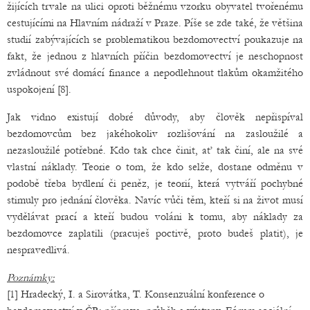
žijících trvale na ulici oproti běžnému vzorku obyvatel tvořenému
cestujícími na Hlavním nádraží v Praze. Píše se zde také, že většina
studií zabývajících se problematikou bezdomovectví poukazuje na
fakt, že jednou z hlavních příčin bezdomovectví je neschopnost
zvládnout své domácí finance a nepodlehnout tlakům okamžitého
uspokojení [8].
Jak vidno existují dobré důvody, aby člověk nepřispíval
bezdomovcům bez jakéhokoliv rozlišování na zasloužilé a
nezasloužilé potřebné. Kdo tak chce činit, ať tak činí, ale na své
vlastní náklady. Teorie o tom, že kdo selže, dostane odměnu v
podobě třeba bydlení či peněz, je teorií, která vytváří pochybné
stimuly pro jednání člověka. Navíc vůči těm, kteří si na život musí
vydělávat prací a kteří budou voláni k tomu, aby náklady za
bezdomovce zaplatili (pracuješ poctivě, proto budeš platit), je
nespravedlivá.
Poznámky:
[1] Hradecký, I. a Sirovátka, T. Konsenzuální konference o