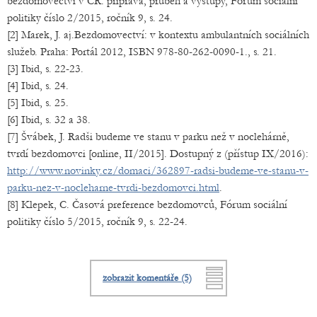
bezdomovectví v ČR: příprava, průběh a výstupy, Fórum sociální
politiky číslo 2/2015, ročník 9, s. 24.
[2] Marek, J. aj.Bezdomovectví: v kontextu ambulantních sociálních
služeb. Praha: Portál 2012, ISBN 978-80-262-0090-1., s. 21.
[3] Ibid, s. 22-23.
[4] Ibid, s. 24.
[5] Ibid, s. 25.
[6] Ibid, s. 32 a 38.
[7] Švábek, J. Radši budeme ve stanu v parku než v noclehárně,
tvrdí bezdomovci [online, II/2015]. Dostupný z (přístup IX/2016):
http://www.novinky.cz/domaci/362897-radsi-budeme-ve-stanu-v-
parku-nez-v-nocleharne-tvrdi-bezdomovci.html
.
[8] Klepek, C. Časová preference bezdomovců, Fórum sociální
politiky číslo 5/2015, ročník 9, s. 22-24.
zobrazit komentáře (5)