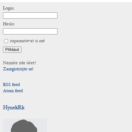
Login:
Heslo:
zapamatovat si mě
Nemáte zde účet?
Zaregistrujte se!
RSS feed
Atom feed
HynekRk