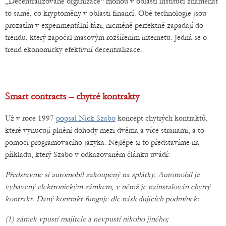
„Decentralizované organizace“ mohou v oblasti institucí znamenat
to samé, co kryptoměny v oblasti financí. Obě technologie jsou
prozatím v experimentální fázi, nicméně perfektně zapadají do
trendu, který započal masovým rozšířením internetu. Jedná se o
trend ekonomicky efektivní decentralizace.
Smart contracts – chytré kontrakty
Už v roce 1997
popsal Nick Szabo
koncept chytrých kontraktů,
které vynucují plnění dohody mezi dvěma a více stranami, a to
pomocí programovacího jazyka. Nejlépe si to představíme na
příkladu, který Szabo v odkazovaném článku uvádí:
Představme si automobil zakoupený na splátky. Automobil je
vybavený elektronickým zámkem, v němž je nainstalován chytrý
kontrakt. Daný kontrakt funguje dle následujících podmínek:
(1) zámek vpustí majitele a nevpustí nikoho jiného;