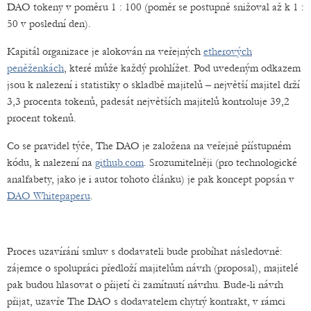
DAO tokeny v poměru 1 : 100 (poměr se postupně snižoval až k 1 :
50 v poslední den).
Kapitál organizace je alokován na veřejných
etherových
peněženkách
, které může každý prohlížet. Pod uvedeným odkazem
jsou k nalezení i statistiky o skladbě majitelů – největší majitel drží
3,3 procenta tokenů, padesát největších majitelů kontroluje 39,2
procent tokenů.
Co se pravidel týče, The DAO je založena na veřejně přístupném
kódu, k nalezení na
github.com
. Srozumitelněji (pro technologické
analfabety, jako je i autor tohoto článku) je pak koncept popsán v
DAO Whitepaperu
.
Proces uzavírání smluv s dodavateli bude probíhat následovně:
zájemce o spolupráci předloží majitelům návrh (proposal), majitelé
pak budou hlasovat o přijetí či zamítnutí návrhu. Bude-li návrh
přijat, uzavře The DAO s dodavatelem chytrý kontrakt, v rámci