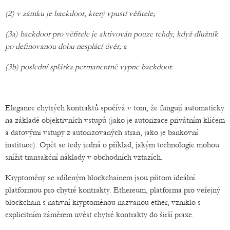
(2) v zámku je backdoor, který vpustí věřitele;
(3a) backdoor pro věřitele je aktivován pouze tehdy, když dlužník
po definovanou dobu nesplácí úvěr; a
(3b) poslední splátka permanentně vypne backdoor.
Elegance chytrých kontraktů spočívá v tom, že fungují automaticky
na základě objektivních vstupů (jako je autorizace privátním klíčem
a datovými vstupy z autorizovaných stran, jako je bankovní
instituce). Opět se tedy jedná o příklad, jakým technologie mohou
snížit transakční náklady v obchodních vztazích.
Kryptoměny se sdíleným blockchainem jsou přitom ideální
platformou pro chytré kontrakty. Ethereum, platforma pro veřejný
blockchain s nativní kryptoměnou nazvanou ether, vzniklo s
explicitním záměrem uvést chytré kontrakty do širší praxe.