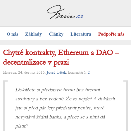
O nás
Základy
Články
Literatura
Podpořte nás
Chytré kontrakty, Ethereum a DAO –
decentralizace v praxi
Mises.cz: 24. června 2016,
Josef Tětek
, komentářů:
2
Dokážete si představit firmu bez firemní
struktury a bez vedení? Že to nejde? A dokázali
jste si před pár lety představit peníze, které
nevydává žádná banka, a přece se s nimi dá
platit?