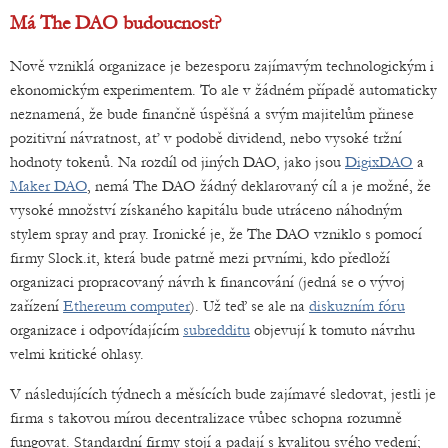
Má The DAO budoucnost?
Nově vzniklá organizace je bezesporu zajímavým technologickým i
ekonomickým experimentem. To ale v žádném případě automaticky
neznamená, že bude finančně úspěšná a svým majitelům přinese
pozitivní návratnost, ať v podobě dividend, nebo vysoké tržní
hodnoty tokenů. Na rozdíl od jiných DAO, jako jsou
DigixDAO
a
Maker DAO
, nemá The DAO žádný deklarovaný cíl a je možné, že
vysoké množství získaného kapitálu bude utráceno náhodným
stylem spray and pray. Ironické je, že The DAO vzniklo s pomocí
firmy Slock.it, která bude patrně mezi prvními, kdo předloží
organizaci propracovaný návrh k financování (jedná se o vývoj
zařízení
Ethereum computer
). Už teď se ale na
diskuzním fóru
organizace i odpovídajícím
subredditu
objevují k tomuto návrhu
velmi kritické ohlasy.
V následujících týdnech a měsících bude zajímavé sledovat, jestli je
firma s takovou mírou decentralizace vůbec schopna rozumně
fungovat. Standardní firmy stojí a padají s kvalitou svého vedení;