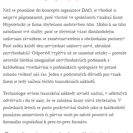
Než se ponoříme do konceptu organizace DAO, je vhodné si
nejprve připomenout, proč vlastně ve společnosti vznikají firmy.
Hypoteticky je firma zbytečnou nadstavbou trhu. Mohu-li na trhu
nabídnout své služby, proč se zbytečně vázat dlouhodobým
smluvním závazkem se zaměstnavatelem a obchodními partnery?
Proč raději každý den nevyjednat smlouvy nové, aktuálně
nejvýhodnější? Odpověď vyplývá už ze samotné otázky – protože
neustálé hledání marginálně nejvýhodnějších podmínek a
každodenní vyjednávání o podmínkách spolupráce by patrně
zabralo veškerý náš čas. Jeden z podstatných důvodů pro vznik
firem je tedy snížení těchto transakčních nákladů.
Technologie ovšem transakční náklady rovněž snižují; v některých
odvětvích i do té míry, že se založení firmy stává zbytečným. V
posledních letech se proto poskytování služeb jako je krátkodobý
pronájem nemovitosti či převoz osob po městě posouvá od
firemního uspořádání k peer-to-peer formátu.