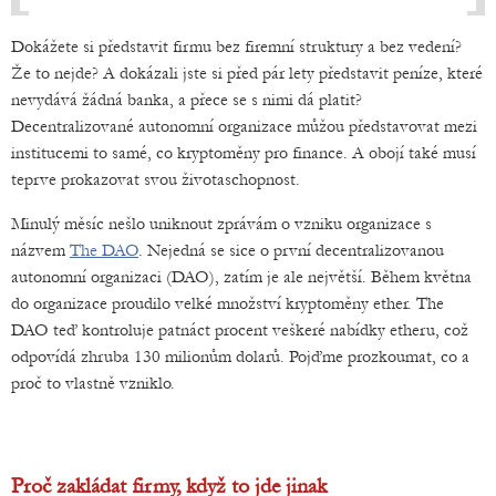
Dokážete si představit firmu bez firemní struktury a bez vedení?
Že to nejde? A dokázali jste si před pár lety představit peníze, které
nevydává žádná banka, a přece se s nimi dá platit?
Decentralizované autonomní organizace můžou představovat mezi
institucemi to samé, co kryptoměny pro finance. A obojí také musí
teprve prokazovat svou životaschopnost.
Minulý měsíc nešlo uniknout zprávám o vzniku organizace s
názvem
The DAO
. Nejedná se sice o první decentralizovanou
autonomní organizaci (DAO), zatím je ale největší. Během května
do organizace proudilo velké množství kryptoměny ether. The
DAO teď kontroluje patnáct procent veškeré nabídky etheru, což
odpovídá zhruba 130 milionům dolarů. Pojďme prozkoumat, co a
proč to vlastně vzniklo.
Proč zakládat firmy, když to jde jinak