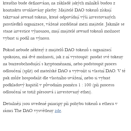
kterého bude definováno, na základě jakých milníků budou z
kontraktu uvolňovány platby. Majitelé DAO tokenů získají
takzvané reward tokens, které odpovídají výši investovaných
prostředků organizace, váženě rozdělené mezi majitele. Jakmile se
stane investice výnosnou, mají majitelé reward tokenů možnost
vybrat si podíl na výnosu.
Pokud nebude některý z majitelů DAO tokenů s organizací
spokojen, má dvě možnosti, jak z ní vystoupit: prodat své tokeny
na burzeobchodující s kryptoměnami, nebo podstoupit proces
odloučení (split) od mateřské DAO a vytvořit si vlastní DAO. V té
pak může hospodařit dle vlastního uvážení, nebo si vybrat
podkladový kapitál v původním poměru 1 : 100 (při procesu
odloučení se totiž přesouvá i investovaný ether).
Detailněji jsou uvedené principy při pohybu tokenů a etheru v
rámci The DAO vysvětleny
zde
.