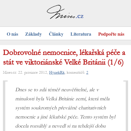
O nás
Základy
Články
Literatura
Podpořte nás
Dobrovolné nemocnice, lékařská péče a
stát ve viktoriánské Velké Británii (1/6)
Mises.cz: 22. prosince 2012,
HynekRk
, komentářů:
2
Dnes se to zdá téměř neuvěřitelné, ale v
minulosti byla Velká Británie zemí, která měla
systém soukromých převážně charitativních
nemocnic a jiné lékařské péče. Tento systém byl
docela rozsáhlý a nevedl si na tehdejší dobu