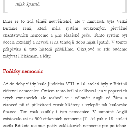
nijak špatně.
Dnes se to zdá téměř neuvěřitelné, ale v minulosti byla Velká
Británie zemí, která měla systém soukromých převážně
charitativních nemocnic a jiné lékařské péče. Tento systém byl
docela rozsáhlý a nevedl si na tehdejší dobu nijak špatně. V tomto
příspěvku si tuto historii přiblížíme. Okrajově se zde budeme
zabývat i lékárnami a léky.
Počátky nemocnic
Až do doby vlády krále Jindřicha VIII. v 16. století byly v Británii
církevní nemocnice. Ovšem tento král si neliboval jen v popravách
svých exmanželek, ale rozhodl se i odloučit Anglii od Říma a
zároveň při té příležitosti zrušit kláštery a vylepšit tak královské
finance. Tím však zanikly i tyto nemocnice. V samotné Anglii
existovalo asi na 500 církevních nemocnic [1]. Až pak v 18. století
zažila Británie rostoucí počty zakládaných nemocnic pro potřebné.