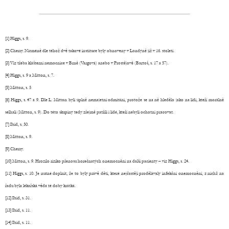
[1] Higgs, s. 9.
[2] Cherry. Nicméně dle téhož dvě takové instituce byly obnoveny v Londýně již v 16. století.
[3] Viz třeba klášterní nemocnice v Brně (Vargová) anebo v Prostějově (Bartoš, s. 17 a 57).
[4] Higgs, s. 9 a Mitton, s. 7.
[5] Mitton, s. 5
[6] Higgs, s. 47 a 9. Dle L. Mitton byli úplně nemajetní odmítáni, protože se na ně hledělo jako na lidi, kteří morálně
selhali (Mitton, s. 9). Do této skupiny tedy zřejmě patřili i lidé, kteří nebyli ochotni pracovat.
[7] Ibid, s. 50.
[8] Mitton, s. 9.
[9] Cherry.
[10] Mitton, s. 9. Hrozilo riziko přenosu horečnatých onemocnění na další pacienty – viz Higgs, s. 24.
[11] Higgs, s. 10. Je nutné doplnit, že to byly právě děti, které nejčastěji prodělávaly infekční onemocnění, z nichž na
řadu byla lékařská věda té doby krátká.
[12] Ibid, s. 31.
[13] Ibid, s. 11.
[14] Ibid, s. 11.