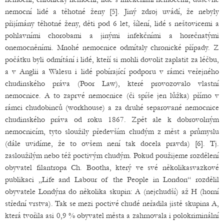
nemocní lidé a těhotné ženy [5]. Jiný zdroj uvádí, že nebyly
přijímány těhotné ženy, děti pod 6 let, šílení, lidé s neštovicemi a
pohlavními chorobami a jinými infekčními a horečnatými
onemocněními. Mnohé nemocnice odmítaly chronické případy. Z
počátku byli odmítání i lidé, kteří si mohli dovolit zaplatit za léčbu,
a v Anglii a Walesu i lidé pobírající podporu v rámci veřejného
chudinského práva (Poor Law), které provozovalo vlastní
nemocnice. A to zaprvé nemocnice (či spíše jen lůžka) přímo v
rámci chudobinců (workhouse) a za druhé separované nemocnice
chudinského práva od roku 1867. Zpět ale k dobrovolným
nemocnicím, tyto sloužily především chudým z měst a průmyslu
(dále uvidíme, že to ovšem není tak docela pravda) [6]. Tj.
zasloužilým nebo též poctivým chudým. Pokud použijeme rozdělení
obyvatel filantropa Ch. Bootha, který ve své několikasvazkové
publikaci „Life and Labour of the People in London“ rozdělil
obyvatele Londýna do několika skupin: A (nejchudší) až H (horní
střední vrstva). Tak se mezi poctivé chudé neřadila jistě skupina A,
která tvořila asi 0,9 % obyvatel města a zahrnovala i polokriminální