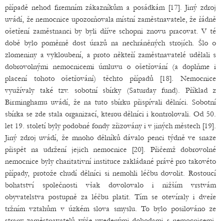
případě nehod firemním zákazníkům a posádkám [17]. Jiný zdroj
uvádí, že nemocnice upozorňovala místní zaměstnavatele, že řádně
ošetření zaměstnanci by byli dříve schopni znovu pracovat. V té
době bylo poměrně dost úrazů na nechráněných strojích. Šlo o
zlomeniny a vykloubení, a proto někteří zaměstnavatelé udělali s
dobrovolnými nemocnicemi úmluvu o ošetřování (a doplňme i
placení tohoto ošetřování) těchto případů [18]. Nemocnice
využívaly také tzv. sobotní sbírky (Saturday fund). Příklad z
Birminghamu uvádí, že na tuto sbírku přispívali dělníci. Sobotní
sbírka se zde stala organizací, kterou dělníci i kontrolovali. Od 50.
let 19. století byly podobné fondy zřizovány i v jiných městech [19].
Jiný zdroj uvádí, že mnoho dělníků dávalo penci týdně ve snaze
přispět na udržení jejich nemocnice [20]. Přičemž dobrovolné
nemocnice byly charitativní instituce zakládané právě pro takovéto
případy, protože chudí dělníci si nemohli léčbu dovolit. Rostoucí
bohatství společnosti však dovolovalo i nižším vrstvám
obyvatelstva postupně za léčbu platit. Tím se otevíraly i dveře
tržním vztahům v úzkém slova smyslu. To bylo posilováno ze
strany zaměstnavatelů výše uvedenými dohodami s nemocnicemi.