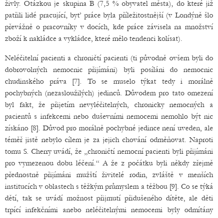
živly. Otázkou je skupina B (7,5 % obyvatel města), do které již
patřili lidé pracující, byť práce byla příležitostnější (v Londýně šlo
převážně o pracovníky v docích, kde práce závisela na množství
zboží k nakládce a vykládce, které mělo tendenci kolísat).
Neléčitelní pacienti a chroničtí pacienti (ti původně ovšem byli do
dobrovolných nemocnic přijímáni) byli posíláni do nemocnic
chudinského práva [7]. To se muselo týkat tedy i morálně
pochybných (nezasloužilých) jedinců. Důvodem pro tato omezení
byl fakt, že přijetím nevyléčitelných, chronicky nemocných a
pacientů s infekcemi nebo duševními nemocemi nemohlo být nic
získáno [8]. Důvod pro morálně pochybné jedince není uveden, ale
téměř jistě nebylo cílem je za jejich chování odměňovat. Naproti
tomu S. Cherry uvádí, že „chroničtí nemocní pacienti byli přijímáni
pro vymezenou dobu léčení.“ A že z počátku byli někdy zřejmě
přednostně přijímáni mužští živitelé rodin, zvláště v menších
institucích v oblastech s těžkým průmyslem a těžbou [9]. Co se týká
dětí, tak se uvádí možnost přijmutí přidušeného dítěte, ale děti
trpící infekčními anebo neléčitelnými nemocemi byly odmítány