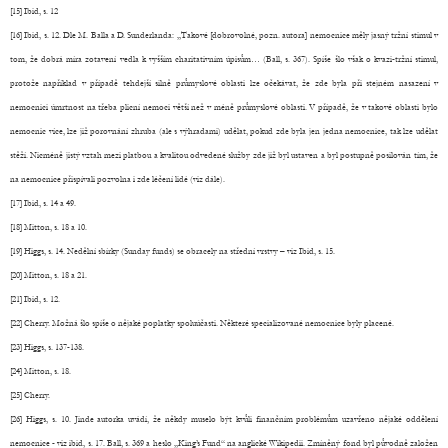
[15] Ibid, s. 12
[16] Ibid, s. 12. Dle M. Balla a D. Sunderlanda: „Takové [dobrovolné, pozn. autora] nemocnice měly jasný tržní stimul v
tom, že dobrá míra zotavení vedla k vyšším charitativním úpisům… (Ball, s. 367). Spíše šlo však o kvazi-tržní stimul,
protože například v případě tehdejší silně průmyslové oblasti lze očekávat, že zde byla při stejném nasazení v
nemocnici úmrtnost na třeba plicní nemoci větší než v méně průmyslové oblasti. V případě, že v takové oblasti bylo
nemocnic více, lze již porovnání zhruba (ale s výhradami) udělat, pokud zde byla jen jedna nemocnice, tak lze udělat
stěží. Nicméně jistý vztah mezi platbou a kvalitou odvedené služby zde již byl ustaven a byl postupně posilován tím, že
na nemocnice přispívali pozvolna i zde léčení lidé (viz dále).
[17] Ibid, s. 14 a 49.
[18] Mitton, s. 18 a 10.
[19] Higgs, s. 14. Nedělní sbírky (Sunday funds) se obracely na střední vrstvy – viz Ibid, s. 15.
[20] Mitton, s. 18 a 21.
[21] Ibid, s. 12.
[22] Cherry. Možná šlo spíše o nějaké poplatky spoluúčasti. Některé specializované nemocnice byly placené.
[23] Higgs, s. 137-138.
[24] Mitton, s. 18.
[25] Cherry.
[26] Higgs, s. 10. Jinde autorka uvádí, že někdy muselo být kvůli finančním problémům uzavřeno nějaké oddělení
nemocnice - viz ibid, s. 17. Ball, s. 369 a heslo „King’s Fund“ na anglické Wikipedii. Zmíněný fond byl původně založen