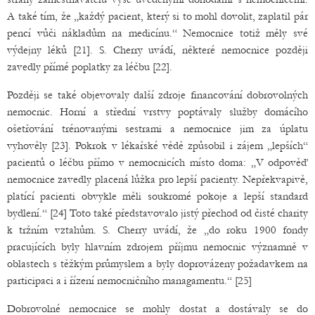
A také tím, že „každý pacient, který si to mohl dovolit, zaplatil pár
pencí vůči nákladům na medicínu.“ Nemocnice totiž měly své
výdejny léků [21]. S. Cherry uvádí, některé nemocnice později
zavedly přímé poplatky za léčbu [22].
Později se také objevovaly další zdroje financování dobrovolných
nemocnic. Horní a střední vrstvy poptávaly služby domácího
ošetřování trénovanými sestrami a nemocnice jim za úplatu
vyhověly [23]. Pokrok v lékařské vědě způsobil i zájem „lepších“
pacientů o léčbu přímo v nemocnicích místo doma: „V odpověď
nemocnice zavedly placená lůžka pro lepší pacienty. Nepřekvapivě,
platící pacienti obvykle měli soukromé pokoje a lepší standard
bydlení.“ [24] Toto také představovalo jistý přechod od čisté charity
k tržním vztahům. S. Cherry uvádí, že „do roku 1900 fondy
pracujících byly hlavním zdrojem příjmu nemocnic významně v
oblastech s těžkým průmyslem a byly doprovázeny požadavkem na
participaci a i řízení nemocničního managamentu.“ [25]
Dobrovolné nemocnice se mohly dostat a dostávaly se do