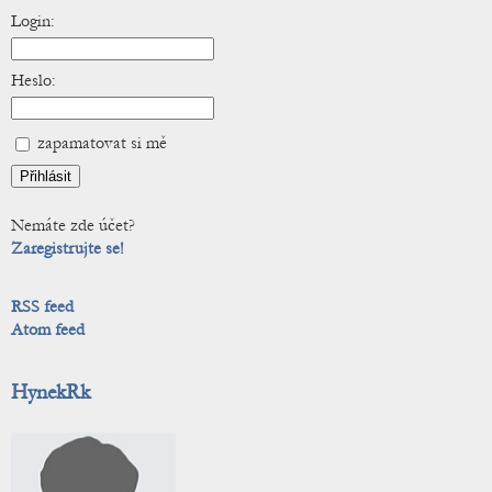
Login:
Heslo:
zapamatovat si mě
Nemáte zde účet?
Zaregistrujte se!
RSS feed
Atom feed
HynekRk