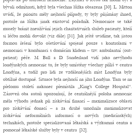
bývali odmítnuti, když byla všechna lůžka obsazena [30]. L. Mitton
uvádí, že prioritu měly nejhorší případy, ty byly přijímány ihned,
protože na lůžka jinak existoval pořadník. Nemocnice se také
musely bránit zneužívání jejich charitativních služeb pacienty, kteří
si léčbu mohli dovolit (viz dále) [31]. Jak ještě uvidíme, tak jistou
formou řešení bylo ošetřování spojené pouze s kontrolami v
nemocnici v kombinaci s domácím klidem – tzv. ambulantní (out-
patient) péče. M. Ball a D. Sunderland vidí jako nevýhodu
londýnských nemocnic to, že byly umístěny všechny příliš v centru
Londýna, a tudíž pro lidi ze vzdálenějších míst Londýna byly
obtížně dostupné. Situace byla nejhorší na jihu Londýna. Tam se na
přelomu století nakonec přemístila „King’s College Hospital“.
Zároveň oba autoři upozorňují, že centrálnější poloha nemocnic
měla výhodu jednak při získávání financí – maximalizace oblasti
pro získávání donací – a za druhé umožnila maximalizovat
získávání neformálních informací o nových (medicínských)
technikách, protože specializovaná lékařská a výzkumná centra a
pomocné lékařské služby byly v centru [32].