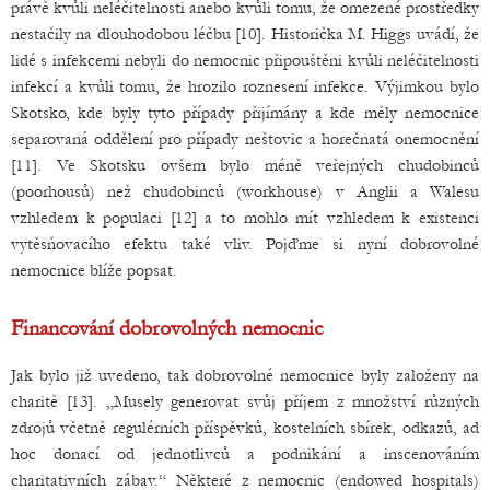
právě kvůli neléčitelnosti anebo kvůli tomu, že omezené prostředky
nestačily na dlouhodobou léčbu [10]. Historička M. Higgs uvádí, že
lidé s infekcemi nebyli do nemocnic připouštěni kvůli neléčitelnosti
infekcí a kvůli tomu, že hrozilo roznesení infekce. Výjimkou bylo
Skotsko, kde byly tyto případy přijímány a kde měly nemocnice
separovaná oddělení pro případy neštovic a horečnatá onemocnění
[11]. Ve Skotsku ovšem bylo méně veřejných chudobinců
(poorhousů) než chudobinců (workhouse) v Anglii a Walesu
vzhledem k populaci [12] a to mohlo mít vzhledem k existenci
vytěsňovacího efektu také vliv. Pojďme si nyní dobrovolné
nemocnice blíže popsat.
Financování dobrovolných nemocnic
Jak bylo již uvedeno, tak dobrovolné nemocnice byly založeny na
charitě [13]. „Musely generovat svůj příjem z množství různých
zdrojů včetně regulérních příspěvků, kostelních sbírek, odkazů, ad
hoc donací od jednotlivců a podnikání a inscenováním
charitativních zábav.“ Některé z nemocnic (endowed hospitals)