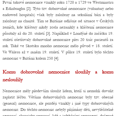
První takové nemocnice vznikly roku 1720 a 1729 ve Westminstru
a Edinburghu [2]. Tyto tzv. dobrovolné nemocnice (voluntary nebo
endowed hospitals) však byly založeny na sekulární bázi a byly
založeny na charitě. Tím se Británie odlišuje od situace v Českých
zemích, kde kláštery nikdy zcela nezanikly a klášterní nemocnice
působily až do 20. století [3]. Například v Londýně do začátku 19.
století ošetřovaly dobrovolné nemocnice přes 20 tisíc pacientů za
rok. Také ve Skotsku mnoho nemocnic mělo původ v 18. století.
Ve Walesu až v raném 19. století. V půlce 19. století bylo těchto
nemocnic v Británii kolem 250 [4].
Komu dobrovolné nemocnice sloužily a komu
nesloužily
Nemocnice měly především sloužit lidem, kteří si nemohli dovolit
zaplatit léčbu. Většina dobrovolných nemocnic byly tzv. obecné
(general) nemocnice, ale později vznikly i jiné typy dobrovolných
nemocnic. Do těchto nemocnic nebyly přijímány děti, nevyléčitelně
nemocní, chronicky nemocní, lidé s infekčními nemocemi, duševně