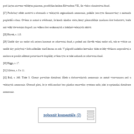
pod jiným názvem velšským princem, pozdějším králem Edvardem VII., šlo však o charitativní fond.
[27] Podobný efekt nastává u obecních a veřejných regionálních nemocnic, pakliže jsou tyto financovány z místních
poplatků a daní. Ovšem je nutné si uvědomit, že krach silného státu, který přerozděluje značnou část bohatství, bude
mít velký devastující dopad i na velkou část soukromých a lokálně-veřejných aktivit.
[28] Hayek, s. 115.
[29] Umělé slzy na suché oči nejsou hrazené ze zdravotní daně, a pokud má člověk velmi suché oči, tak se výdaje na
umělé slzy pohybují v řádu několika tisíců korun za rok. V případě nízkého krevního tlaku se léky většinou nepoužívají a
mohou se použít některé potravinové doplňky, ovšem tyto se také nehradí ze zdravotní daně.
[30] Higgs, s. 17.
[31] Mitton, s. 8 a 11.
[32] Ball, s. 368. Také S. Cherry považuje distribuci lůžek u dobrovolných nemocnic za méně vyrovnanou než u
veřejných nemocnic. Obecně platí, že je stěží možné bez plného cenového systému určit, jaká je optimální distribuce
nemocnic.
zobrazit komentáře (2)