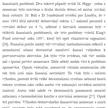
finančních problémů. Dva takové případy uvádí M. Higgs - jedna z
nemocnic byla uzavřena a druhá dostala dotaci od místní (civilní)
farní autority. M. Ball a D. Sunderland uvádějí pro Londýn, že v
roce 1893 léčil městský dobrovolný sektor 1,7 milionů pacientů a
vytvářel deficit asi 4 %, některé z hlavních nemocnic byly v
těžkých finančních problémech, ale tyto problémy vyřešil King’s
Fund ustavený roku 1897, který byl opět charitativní organizací
[26]. Finanční potíže mohly být vyvolány znehodnocením odkazů a
nemožností sehnat dostatečné množství financí vzhledem k
provozovaným aktivitám. Jak bylo výše uvedeno, tak vliv mohla
mít i špatná pověst nemocnice. Dále někdy mohla vést k problému
zpronevěra. Oproti veřejným, jmenovitě státním nemocnicím zde
tak byla jistá míra finanční nestability. To však bylo i určitou
výhodou, protože kvůli velké decentralizaci systému nehrozil krach
tohoto systému jako celku anebo vše zahrnující zavádění mylných
znalostí. Autor také nikde ve zkoumaných pramenech nenašel
informaci o hromadnějším krachu a uzavírání nemocnic [27]. Opak
byl pravdou. Výhodou dobrovolného financování nemocnic a jejich
vyšší nejistoty bylo také paradoxně to, že neomezovalo jistoty