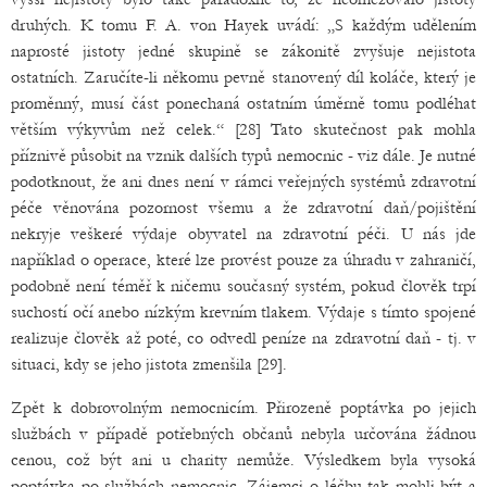
druhých. K tomu F. A. von Hayek uvádí: „S každým udělením
naprosté jistoty jedné skupině se zákonitě zvyšuje nejistota
ostatních. Zaručíte-li někomu pevně stanovený díl koláče, který je
proměnný, musí část ponechaná ostatním úměrně tomu podléhat
větším výkyvům než celek.“ [28] Tato skutečnost pak mohla
příznivě působit na vznik dalších typů nemocnic - viz dále. Je nutné
podotknout, že ani dnes není v rámci veřejných systémů zdravotní
péče věnována pozornost všemu a že zdravotní daň/pojištění
nekryje veškeré výdaje obyvatel na zdravotní péči. U nás jde
například o operace, které lze provést pouze za úhradu v zahraničí,
podobně není téměř k ničemu současný systém, pokud člověk trpí
suchostí očí anebo nízkým krevním tlakem. Výdaje s tímto spojené
realizuje člověk až poté, co odvedl peníze na zdravotní daň - tj. v
situaci, kdy se jeho jistota zmenšila [29].
Zpět k dobrovolným nemocnicím. Přirozeně poptávka po jejich
službách v případě potřebných občanů nebyla určována žádnou
cenou, což být ani u charity nemůže. Výsledkem byla vysoká
poptávka po službách nemocnic. Zájemci o léčbu tak mohli být a