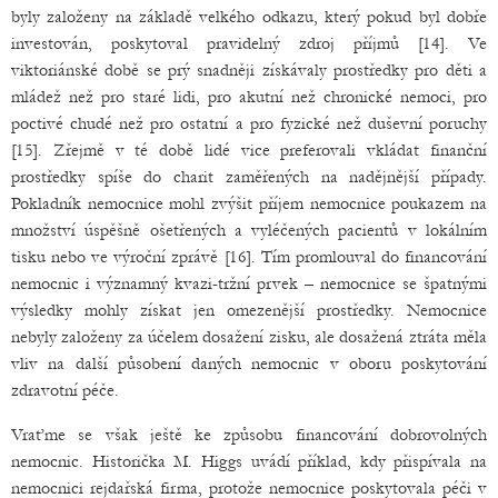
byly založeny na základě velkého odkazu, který pokud byl dobře
investován, poskytoval pravidelný zdroj příjmů [14]. Ve
viktoriánské době se prý snadněji získávaly prostředky pro děti a
mládež než pro staré lidi, pro akutní než chronické nemoci, pro
poctivé chudé než pro ostatní a pro fyzické než duševní poruchy
[15]. Zřejmě v té době lidé vice preferovali vkládat finanční
prostředky spíše do charit zaměřených na nadějnější případy.
Pokladník nemocnice mohl zvýšit příjem nemocnice poukazem na
množství úspěšně ošetřených a vyléčených pacientů v lokálním
tisku nebo ve výroční zprávě [16]. Tím promlouval do financování
nemocnic i významný kvazi-tržní prvek – nemocnice se špatnými
výsledky mohly získat jen omezenější prostředky. Nemocnice
nebyly založeny za účelem dosažení zisku, ale dosažená ztráta měla
vliv na další působení daných nemocnic v oboru poskytování
zdravotní péče.
Vraťme se však ještě ke způsobu financování dobrovolných
nemocnic. Historička M. Higgs uvádí příklad, kdy přispívala na
nemocnici rejdařská firma, protože nemocnice poskytovala péči v