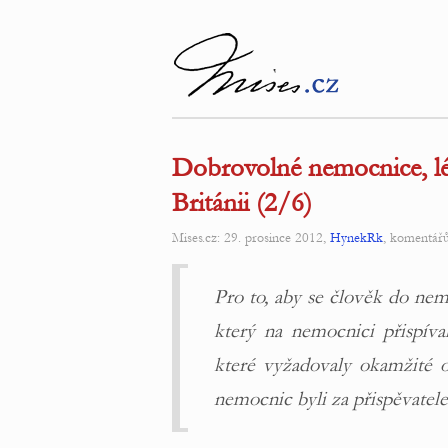
Dobrovolné nemocnice, lék
Británii (2/6)
Mises.cz: 29. prosince 2012,
HynekRk
, komentář
Pro to, aby se člověk do nem
který na nemocnici přispíva
které vyžadovaly okamžité o
nemocnic byli za přispěvatele