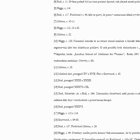
[4] Ibid, s. 11. Ovšem pokud byl na tom pacient špatně, tak zřejmě musel po
[5] Higgs, s, 116
[6] Ibid, s. 117. Podobně i s. 46, kde se praví, že prací v nemocnici lékaři zvyšov
[7] Mitton, s. 10-11.
[8] Higgs, s. 112, 15 a 62.
[9] Mitton, s. 22.
[10] Higgs, s. 120. Nicméně autorka se na stejné straně zmiňuje o ženské l
registrováni lidé bez ohledu na pohlaví. O rok později bylo dohodnuto s „u
Wikipedie, heslo „London School of Medicine for Women“). Roku 1891 bylo
studentkám medicíny (Newby, s. 88).
[11] Mitton, s. 25.
[12] Medical Act, paragraf XV a XVII. Plat z Garwood, s. 30.
[13] Ibid, paragraf XXXI a XXXII.
[14] Ibid, paragraf XXXVI a XL.
[15] Ibid, Schedule (A) a Ball, s. 366. Zahraniční absolventi měli pozici o
některé léky dají v obchodech s potravinami koupit.
[16] Ibid, paragraf XXXVI.
[17] Higgs, s. 112 a 116.
[18] Garwood, s. 84-85.
[19] Ibid, s. 137. Podobně Mitton, s. 26.
[20] Higgs, s. 44. Uvedený nárůst počtu licencí však neznamená, že by prodejc
článku autor nezkoumal. K dopadům patentů viz Rothbard, s. 163-167. Ovšem D