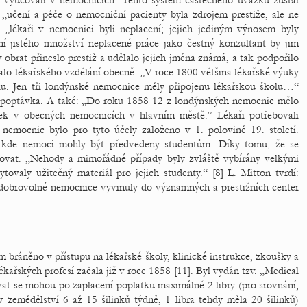
é vyučovali v nemocnicích. Tento systém částečného úvazku zůstal
e „učení a péče o nemocniční pacienty byla zdrojem prestiže, ale ne
 „lékaři v nemocnici byli neplacení; jejich jediným výnosem byly
lání jistého množství neplacené práce jako čestný konzultant by jim
obrat přineslo prestiž a udělalo jejich jména známá, a tak podpořilo
týkalo lékařského vzdělání obecně: „V roce 1800 většina lékařské výuky
ku. Jen tři londýnské nemocnice měly připojenu lékařskou školu…“
la poptávka. A také: „Do roku 1858 12 z londýnských nemocnic mělo
ek v obecných nemocnicích v hlavním městě.“ Lékaři potřebovali
mocnic bylo pro tyto účely založeno v 1. polovině 19. století.
, kde nemoci mohly být předvedeny studentům. Díky tomu, že se
ěžovat. „Nehody a mimořádné případy byly zvláště vybírány velkými
valy užitečný materiál pro jejich studenty.“ [8] L. Mitton tvrdí:
 dobrovolné nemocnice vyvinuly do významných a prestižních center
bráněno v přístupu na lékařské školy, klinické instrukce, zkoušky a
 lékařských profesí začala již v roce 1858 [11]. Byl vydán tzv. „Medical
vat se mohou po zaplacení poplatku maximálně 2 libry (pro srovnání,
 zemědělství 6 až 15 šilinků týdně, 1 libra tehdy měla 20 šilinků)