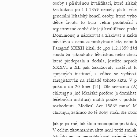
osoby s příslušnou kvalifikací, které získa
kvalifikaci po 1.1.1859 neměly platit víc
generální lékařský koncil osoby, které vyk
délce života to bylo velmi prohibiční
registrované osobě dle její kvalifikace prak
Dominions) a nárokovat a získávat u každ
návštěvu a cenu za poskytnuté léky nebo l
Paragraf XXXII říkal, že „po 1.2.1859 žád
soudu za jakoukoliv lékařskou nebo chiru
které předepsala a dodala, jestliže nepro
XXXVI a XL pak zakazovaly zastávat funk
spojených institucí, a vůbec se vydáva
zaregistrován na základě tohoto aktu. V p
pokuta do 20 liber [14]. Dle seznamu (A) 
chirurgy a jiné lékařské profese (a domáha
léčebných institucí) mohli pouze v podsta
rozhodnutí „Medical Act 1886“ musel léka
chirurgii, zatímco do té doby stačil dle obo
Jak je patrné, tak šlo o monopolní praktiku
V celém zkoumaném aktu není totiž zmínka
(stačilo jen se neprohlašovat veřejně za l