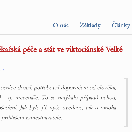
O nás
Základy
Články
ařská péče a stát ve viktoriánské Velké
ů:
4
ocnice dostal, potřeboval doporučení od člověka,
l - tj. mecenáše. To se netýkalo případů nehod,
šetření. Jak bylo již výše uvedeno, tak u mnoha
 přihlášeni zaměstnavatelé.