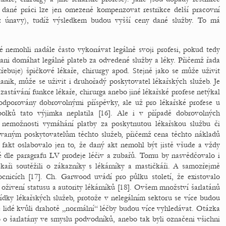
dané práci lze jen omezeně kompenzovat restrikce delší pracovní
 z únavy), tudíž výsledkem budou vyšší ceny dané služby. To má
lé nemohli nadále často vykonávat legálně svoji profesi, pokud tedy
 ani domáhat legálně plateb za odvedené služby a léky. Přičemž řada
ebuje) špičkové lékaře, chirurgy apod. Stejně jako se může uživit
ik, může se uživit i druhořadý poskytovatel lékařských služeb. Je
astávání funkce lékaře, chirurga anebo jiné lékařské profese netýkal
podporovány dobrovolnými příspěvky, ale už pro lékařské profese u
lků tato výjimka neplatila [16]. Ale i v případě dobrovolných
 nemožnosti vymáhání platby za poskytnutou lékařskou službu či
ovaným poskytovatelům těchto služeb, přičemž cena těchto nákladů
fakt oslabovalo jen to, že daný akt nemohl být jistě všude a vždy
 dle paragrafu LV prodeje léčiv a zubařů. Tomu by nasvědčovalo i
kaři soutěžili o zákazníky s lékárníky a mastičkáři. A samozřejmě
emocnicích [17]. Ch. Garwood uvádí pro půlku století, že existovalo
 oživení statusu a autority lékárníků [18]. Ovšem množství šarlatánů
bídky lékařských služeb, protože v nelegálním sektoru se více budou
e lidé kvůli drahotě „normální“ léčby budou více vyhledávat. Otázka
o o šarlatány ve smyslu podvodníků, anebo tak byli označeni všichni