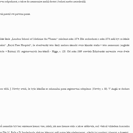
hovor odpadnout, a tak se do nemocnice mohli dostat i bohatí anebo nezasloužilí.
ali prestiž své privátní praxe.
ékařské škole „London School of Medicine for Women“ založené roku 1874. Dle rozhodnutí z roku 1876 měli být za lékaře
čící“ „Royal Free Hospital“, že absolventky této školy mohou ukončit svoje klinická studia v této nemocnici (anglická
 v Británii 101 registrovaných žen-lékařů - Higgs, s. 120. Od roku 1869 otevřela Edinburská univerzita svoje dveře
 něco těžší. J. Newby uvádí, že bylo lékařům se zahraniční praxí registrování odepřeno (Newby, s. 88). V Anglii se dodnes
ů nemohlo být bez existence licencí více, záleží, jak moc licence stála a jak se udělovala, což však už vzhledem k rozsahu
le M. Balla a D. Sunderlanda však jen lékarníci měli právo léky předepisovat, nikoliv jiní prodejci (chemist a druggist).