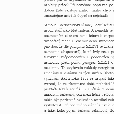
nabídky práce? Při neměnné poptávce po 
dobou (zde existuje riziko vzniku chyb
samozřejmě největší dopad na nejchudší.
Samouci, nedostudovaní lidé, lidoví léčite
nebyli staří jako Metuzalém. A nemohli se
onemocnění či úrazů nepotřebovala (nepotř
druhořadý technik, chemik nebo automechan
pravdou, že dle paragrafu XXXVI se zákaz z
nemocnic (dispensářů), které byly zcela 
takových svépomocných a podobných spo
nemocnic platil pořád paragraf XXXII o
medicínu. To zvyšovalo náklady neregistr
zmenšovala nabídku daných služeb. Tento 
vymáhán. Akt z roku 1858 se netýkal také
tvrzení, že ve zkoumané době praktičtí lé
praktičtí lékaři soutěžili i s lékaři v n
množství šarlatánů, což mezi lidmi vedlo k
může být pozitivně ovlivněno restrikcí na
vyskytovat lidé podivného ražení a navíc j
je také, koho pojem šarlatán zahrnoval; šl