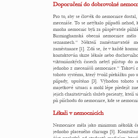
Doporučení do dobrovolné nemocn
Pro to, aby se člověk do nemocnice dostal, 
mecenáše. To se netýkalo případů nehod, k
mnoha nemocnic byli za přispěvatele přihl
Birminghamská obecná nemocnice mělo v
seznamech.“ Někteří zaměstnavatelé mo
zaměstnance [1]. Zdá se, že v každé komun
kontaktován skrze lékaře nebo duchovního 
viktoriánských časech nebyl přístup do 
jednoho z mecenášů nemocnice.“ Takoví mec
tohoto systému, který tvořil překážku pro
případy, upuštěno [3]. Výhodou tohoto 
majetkové situaci a mohl lépe předejít zn
jejich charitativních služeb pacienty, kteř
při příchodu do nemocnice, kde se nemocničn
Lékaři v nemocnicích
Nemocnice měla jako minimum několik čes
jednoho placeného chirurga [5]. Konzultanti