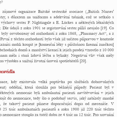
y?
 zájmové organizace Britské sesterské asociace („British Nurses'
estry, s důrazem na uniformu a adekvátní trénink, což se setkalo s
výchovy sester F. Nightingale a E. Lückes a některých lékařských
Dle údajů z roku 1901 se registrování sester příliš neujalo [19]. Co
ty byly osvobozeny od rozhodnutí z roku 1868, „Pharmacy Act“, a z
rvní z těchto rozhodnutí bylo však již určitou přípravou v kontrole
kazníci mohli koupit je [komerční léky s příslušnou firemní značkou]
bchodních domů a množství licencí k jejich prodeji vzrostlo z 10 000
am měla i stará lidová léčba a bylinky. Negativní vliv však měly
nu výrobku a snižují životní úroveň spotřebitelů [20].
ravidla
tuace, kdy existovala velká poptávka po službách dobrovolných
ent) oddělní, která sloužila pro běžnější případy. Pacient byl v
kterých nemocnic byli ambulantní pacienti navštěvováni v jejich
dojít do nemocnice, tedy šlo o podobný servis, jaký nabízely mnohé
e, že takový pacient přinese doporučující dopis od mecenáše. V
 25 tisíc ambulantních pacientů a roku 1900 již 220 tisíc těchto
o nemocnice stouplo za tutéž dobu ze 4 tisíc na 12 tisíc. Pro srovnání