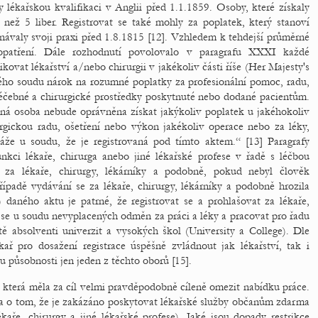
ly lékařskou kvalifikaci v Anglii před 1.1.1859. Osoby, které získaly
e než 5 liber. Registrovat se také mohly za poplatek, který stanoví
onávaly svoji praxi před 1.8.1815 [12]. Vzhledem k tehdejší průměrné
 opatření. Dále rozhodnutí povolovalo v paragrafu XXXI každé
tikovat lékařství a/nebo chirurgii v jakékoliv části říše (Her Majesty's
ého soudu nárok na rozumné poplatky za profesionální pomoc, radu,
éčebné a chirurgické prostředky poskytnuté nebo dodané pacientům.
ná osoba nebude oprávněna získat jakýkoliv poplatek u jakéhokoliv
rgickou radu, ošetření nebo výkon jakékoliv operace nebo za léky,
káže u soudu, že je registrovaná pod tímto aktem.“ [13] Paragrafy
ci lékaře, chirurga anebo jiné lékařské profese v řadě s léčbou
t za lékaře, chirurgy, lékárníky a podobně, pokud nebyl člověk
řípadě vydávání se za lékaře, chirurgy, lékárníky a podobně hrozila
daného aktu je patrné, že registrovat se a prohlašovat za lékaře,
t se u soudu nevyplacených odměn za práci a léky a pracovat pro řadu
tě absolventi univerzit a vysokých škol (University a College). Dle
ř pro dosažení registrace úspěšně zvládnout jak lékařství, tak i
ru působnosti jen jeden z těchto oborů [15].
, která měla za cíl velmi pravděpodobně cíleně omezit nabídku práce.
 o tom, že je zakázáno poskytovat lékařské služby občanům zdarma
ékaře, chirurgy a jiné lékařské profese). Jaké jsou dopady restrikce