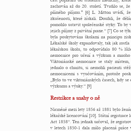
část poplatků od studentů medicíny, kter
zachován až do 20. století. Tvrdilo se, ž
přímého příjmu." [6] L. Mitton uvádí, že
zkušenosti, které získali. Doufali, že dě
pomohlo ustavit společenské styky. To by v 
jejich příjmy z privátní praxe.“ [7] Co se 
byla poskytována školami na principu zis
Lékařské školy expandovaly, tak jak rost
lékařskou školu, to odpovídalo 80 % lůž
nemocnice pro učení a výzkum a mnoho ne
Viktoriánské nemocnice se staly místem
jednalo o charitu, si nemohli pacienti st
nemocnicemi s vyučováním, protože poskyto
„Bylo to ve viktoriánských časech, kdy se
výzkumu a výuky.“ [9]
Restrikce a snahy o ně
Nicméně mezi lety 1856 až 1881 bylo ženám 
lékařské licencování [10]. Státní registrace
Act 1858“. Ten jednak určoval, že registro
v letech 1850-1 dala málo placená práce v