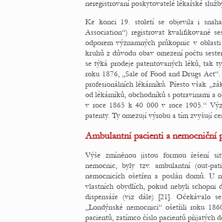
neregistrovaní poskytovatelé lékařské služb
Ke konci 19. století se objevila i snaha
Association“) registrovat kvalifikované s
odporem významných průkopnic v oblasti 
kruhů z důvodu obav omezení počtu sester. 
se týká prodeje patentovaných léků, tak 
roku 1876, „Sale of Food and Drugs Act“. P
profesionálních lékárníků. Přesto však „zá
od lékárníků, obchodníků s potravinami a o
v roce 1865 k 40 000 v roce 1905.“ Význ
patenty. Ty omezují výrobu a tím zvyšují ce
Ambulantní pacienti a nemocniční p
Výše zmíněnou jistou formou řešení si
nemocnic, byly tzv. ambulantní (out-pati
nemocnicích ošetřen a poslán domů. U ně
vlastních obydlích, pokud nebyli schopni 
dispensáře (viz dále) [21]. Očekávalo s
„Londýnské nemocnici“ ošetřili roku 1860
pacientů, zatímco číslo pacientů přijatých d