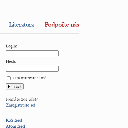
Literatura
Podpořte nás
Login:
Heslo:
zapamatovat si mě
Nemáte zde účet?
Zaregistrujte se!
RSS feed
Atom feed