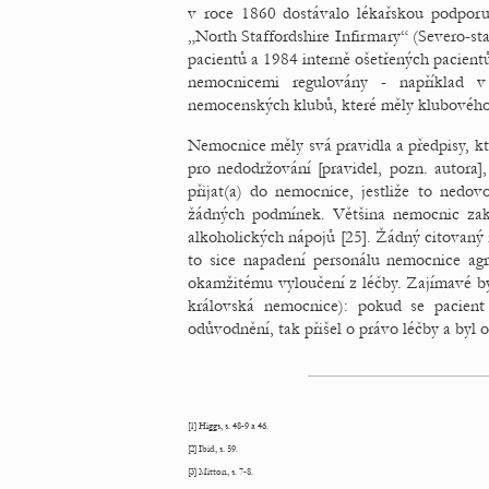
v roce 1860 dostávalo lékařskou podporu 
„North Staffordshire Infirmary“ (Severo-s
pacientů a 1984 interně ošetřených pacient
nemocnicemi regulovány - například v
nemocenských klubů, které měly klubového 
Nemocnice měly svá pravidla a předpisy, kte
pro nedodržování [pravidel, pozn. autora]
přijat(a) do nemocnice, jestliže to ned
žádných podmínek. Většina nemocnic zaka
alkoholických nápojů [25]. Žádný citovaný 
to sice napadení personálu nemocnice agr
okamžitému vyloučení z léčby. Zajímavé by
královská nemocnice): pokud se pacient
odůvodnění, tak přišel o právo léčby a byl 
[1] Higgs, s. 48-9 a 46.
[2] Ibid, s. 59.
[3] Mitton, s. 7-8.