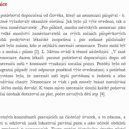
ice
potřeboval doporučení od člověka, který na nemocnici přispíval - tj.
teré vyžadovaly okamžité ošetření. Jak bylo již výše uvedeno, tak u
ášeni zaměstnavatelé: „Pro příklad, mnoho městských nemocnic jako
elké množství zaměstnavatelů na svých ročních příspěvkových
hli poskytovat lékařské zaopatření i pro rodinné příslušníky
itě bylo známo, kdo je nejbližší mecenáš nemocnice. Tento mohl být
a možná i přímo [2]. L. Mitton uvádí k témuž následující: „V raně
nemocnice darem lékařů: pacient potřeboval doporučující dopis od
enáši měli v komunitě vynikající sociální pozici. Později bylo od
 urgentní případy (což odporuje poněkud výše uvedenému) a potřebné
systému bylo, že mecenáš měl lepší povědomí o žadateli a jeho
eužívání charity. Nemocnice se však i pak musely bránit zneužívání
í si léčbu mohli dovolit. K tomu místo mecenáše sloužil krátký pohovor
í úředník dotazoval na plat, počet závislých dětí atp. [4].
tných konzultantů pracujících na částečný úvazek, a to zdarma, a
 si udržovali jinak lukrativní privátní praxi a jako učitelé obdrželi