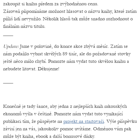
zakoupit si knihu předem za zvýhodněnou cenu.
Zároveň připomínáme možnost hlasovat o názvu knihy, které zatím
příliš lidí nevyužilo. Několik hlasů tak může snadno rozhodnout o
finálním názvu titulu.
____
Update:
Jsme v polovině, do konce akce zbývá měsíc. Zatím se
nám podařilo vybrat skvělých 89 tisíc, ale do požadované stovky
ještě něco málo chybí. Pomozte nám vydat tuto skvělou knihu a
nebudete litovat. Děkujeme!
____
Konečně je tady šance, aby jedna z nejlepších knih rakouských
ekonomů vyšla v češtině. Pomozte nám vydat tuto vynikající
publikaci tím, že přispějete na
projekt na startovači
. Výše příspěvku
závisí jen na vás, jakoukoliv pomoc uvítáme. Odměnou vám pak
může být kniha, ebook a další bonusové dárky.