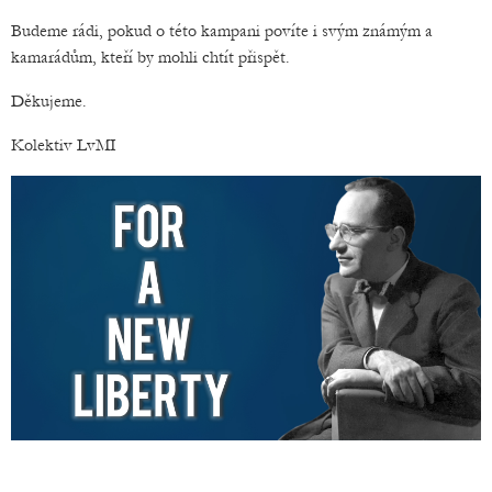
Budeme rádi, pokud o této kampani povíte i svým známým a
kamarádům, kteří by mohli chtít přispět.
Děkujeme.
Kolektiv LvMI