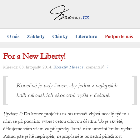
O nás
Základy
Články
Literatura
Podpořte nás
For a New Liberty!
Mises.cz: 08. listopadu 2014,
Kolektiv Mises.cz
, komentářů:
7
Konečně je tady šance, aby jedna z nejlepších
knih rakouských ekonomů vyšla v češtině.
Update 2:
Do konce projektu na startovači zbývá necelý týden a
nám se již podařilo vybrat celou cílovou částku. To je skvělé,
děkujeme vám všem za příspěvky, které nám umožní knihu vydat.
Pokud jste ještě nepřispěli, nepropásněte poslední příležitost