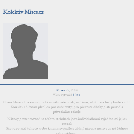
Kolektiv Mises.cz
Mises.cz
,
2026
Web vytvořil
Urza
.
Cílem Mises.cz je ekonomická osvěta veřejnosti; uvítáme, když naše texty budete šířit.
Souhlas s šířením platí jen pro naše texty; pro převzaté články platí pravidla
původního zdroje.
Názory prezentované na těchto stránkách jsou individuálními vyjádřeními jejich
autorů.
Provozovatel tohoto webu k nim nevyjadřuje žádný názor a nenese za ně žádnou
odpovědnost.