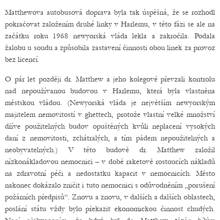
Matthewova autobusová doprava byla tak úspěšná, že se rozhodl
pokračovat založením druhé linky v Harlemu, v této fázi se ale na
začátku roku 1968 newyorská vláda lekla a zakročila. Podala
žalobu u soudu a způsobila zastavení činnosti obou linek za provoz
bez licencí.
O pár let později dr. Matthew a jeho kolegové převzali kontrolu
nad nepoužívanou budovou v Harlemu, která byla vlastněna
městskou vládou. (Newyorská vláda je největším newyorským
majitelem nemovitostí v ghettech, protože vlastní velké množství
dříve použitelných budov opuštěných kvůli neplacení vysokých
daní z nemovitosti, zchátralých, a tím pádem nepoužitelných a
neobyvatelných.) V této budově dr. Matthew založil
nízkonákladovou nemocnici – v době raketově rostoucích nákladů
na zdravotní péči a nedostatku kapacit v nemocnicích. Město
nakonec dokázalo zničit i tuto nemocnici s odůvodněním „porušení
požárních předpisů“. Znovu a znovu, v dalších a dalších oblastech,
poslání státu vždy bylo překazit ekonomickou činnost chudých.