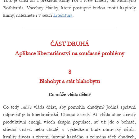
Toto je další díl z překladu knihy For a New Liberty od Murrayho
Rothbarda. Všechny články, které postupně budou tvořit kapitoly
knihy, naleznete i v sekci
Literatura
.
ČÁST DRUHÁ
Aplikace libertariánství na současné problémy
8
Blahobyt a stát blahobytu
Co může vláda dělat?
Co tedy
může
vláda dělat, aby pomohla chudým? Jediná správná
odpověď je ta libertariánská: Uhnout z cesty. Ať vláda uhne z cesty
produktivní energii všech skupin populace, ať už jde o bohaté,
střední vrstvu nebo chudé, a výsledkem bude obrovský nárůst
kvality života a životní úrovně každého, a zejména těch chudých,