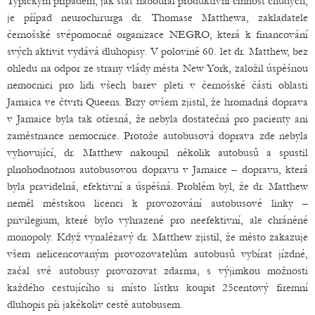
Typickým případem, jak stát naboural produktivní činnost chudých,
je případ neurochirurga dr. Thomase Matthewa, zakladatele
černošské svépomocné organizace NEGRO, která k financování
svých aktivit vydává dluhopisy. V polovině 60. let dr. Matthew, bez
ohledu na odpor ze strany vlády města New York, založil úspěšnou
nemocnici pro lidi všech barev pleti v černošské části oblasti
Jamaica ve čtvrti Queens. Brzy ovšem zjistil, že hromadná doprava
v Jamaice byla tak otřesná, že nebyla dostatečná pro pacienty ani
zaměstnance nemocnice. Protože autobusová doprava zde nebyla
vyhovující, dr. Matthew nakoupil několik autobusů a spustil
plnohodnotnou autobusovou dopravu v Jamaice – dopravu, která
byla pravidelná, efektivní a úspěšná. Problém byl, že dr. Matthew
neměl městskou licenci k provozování autobusové linky –
privilegium, které bylo vyhrazené pro neefektivní, ale chráněné
monopoly. Když vynalézavý dr. Matthew zjistil, že město zakazuje
všem nelicencovaným provozovatelům autobusů vybírat jízdné,
začal své autobusy provozovat zdarma, s výjimkou možnosti
každého cestujícího si místo lístku koupit 25centový firemní
dluhopis při jakékoliv cestě autobusem.