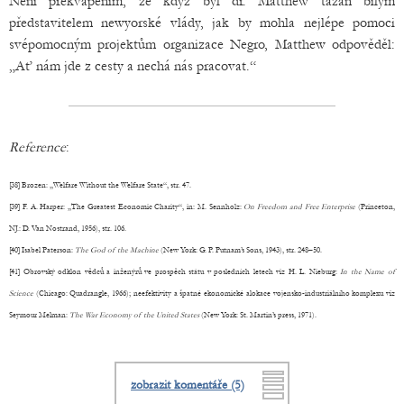
Není překvapením, že když byl dr. Matthew tázán bílým
představitelem newyorské vlády, jak by mohla nejlépe pomoci
svépomocným projektům organizace Negro, Matthew odpověděl:
„Ať nám jde z cesty a nechá nás pracovat.“
Reference
:
[38] Brozen: „Welfare Without the Welfare State“, str. 47.
[39] F. A. Harper: „The Greatest Economic Charity“, in: M. Sennholz:
On Freedom and Free Enterprise
(Princeton,
NJ.: D. Van Nostrand, 1956), str. 106.
[40] Isabel Paterson:
The God of the Machine
(New York: G. P. Putnam’s Sons, 1943), str. 248–50.
[41] Obrovský odklon vědců a inženýrů ve prospěch státu v posledních letech viz H. L. Nieburg:
In the Name of
Science
(Chicago: Quadrangle, 1966); neefektivity a špatné ekonomické alokace vojensko-industriálního komplexu viz
Seymour Melman:
The War Economy of the United States
(New York: St. Martin’s press, 1971).
zobrazit komentáře (5)