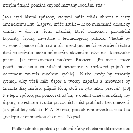
kterým údajně pomáhá chybně nazvaný „sociální stát“.
Jsou čtyři hlavní způsoby, kterými může vláda uhnout z cesty
americkému lidu. Zaprvé, může zrušit – nebo minimálně drasticky
omezit – úroveň všeho zdanění, které ochromuje produkční
kapacity, úspory, investice a technologický pokrok. Vlastně by
vytvoření pracovních míst a růst mezd pramenící ze zrušení těchto
daní prospívalo nízko-příjmovým skupinám
více
než komukoliv
jinému. Jak poznamenává profesor Bronzen: „Při menší snaze
použít moc státu na stlačení nerovností v rozložení příjmů by
nerovnost zmizela mnohem rychleji. Nízké mzdy by vzrostly
rychleji díky větší míře úspor a tvorby kapitálu a nerovnost by
zmizela díky nárůstu příjmů těch, kteří za tyto mzdy pracují.“ [38]
Nejlepší způsob, jak pomoci chudým, je osekat daně a umožnit, aby
úspory, investice a tvorba pracovních míst probíhaly bez omezení.
Jak před lety řekl dr. F. A. Harper, produktivní investice jsou tou
„nejlepší ekonomickou charitou“. Napsal:
Podle jednoho pohledu je sdílení kůrky chleba prohlašováno za