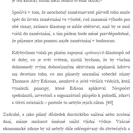
je ten kritický rozdíl mezi těmito dvěma skutky?
Spočívá v tom, že neochotný zaměstnavatel přivedl toho muže
zpět do života zaměstnání ve výrobě, což znamená výhodu pro
obě strany, zatímco filantrop se může obětovat, aniž by se muž
vrátil do zaměstnání, a tím pádem bude méně pravděpodobné,
že příjemce jeho pomoci najde zaměstnání v budoucnu.
Kdybychom volali po plném zapojení
upřímných
filantropů od
té doby, co je svět světem, zjistili bychom, že by všichni
dohromady svými dobročinnými aktivitami nepřinesli lidstvu
ani desetinu toho, co mu přinesly normální sobecké zájmy
Thomase Alvy Edisona, nemluvě o ještě větších vědcích, kteří
vynalezli principy, které Edison aplikoval. Nespočet
spekulantů, investorů a organizátorů přispělo k pohodlí, zdraví
a štěstí ostatních – protože to nebylo jejich cílem. [40]
Zadruhé, a jako přímý důsledek drastického snížení nebo zrušení
daní, máme možnost úměrně snížit vládní výdaje. Vzácné
ekonomické zdroje by už nebyly dále odčerpávany do zbytečných a