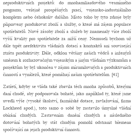
neproduktivních projektů: do mnohamiliardového vesmírného
programu, veřejně prospěšných prací, vojensko-industriálního
komplexu nebo čehokoliv dalšího. Místo toho by tyto zdroje byly
připraveny produkovat zboží a služby, o které má zájem populace
spotřebitelů. Nové zásoby zboží a služeb by znamenaly více zboží
vyšší kvality pro spotřebitele za nižší ceny. Nemuseli bychom už
dále trpět neefektivitu vládních dotací a kontraktů ani související
ztrátu produktivity. Dále, odklon většiny našich vědců a inženýrů
směrem k rozhazovačným vojenským a jiným vládním výzkumům a
projektům by byl ukončen v zájmu mírumilovných a produktivních
činností a vynálezů, které pomáhají našim spotřebitelům. [41]
Zatřetí, kdyby se vláda také zbavila těch mnoha způsobů, kterými
daní chudé, aby podporovala bohaté, jako například ty, které jsme
uvedli výše (vysoké školství, farmářské dotace, zavlažování, firma
Lockheed apod.), toto samo o sobě by zastavilo úmyslné vládní
obírání chudých. Zastavením danění chudých a následného
dotování bohatých by stát chudým pomohl odstranit břemena
spočívající na jejich produktivní činnosti.