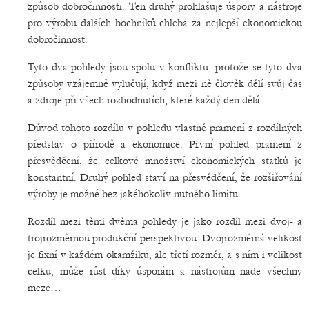
způsob dobročinnosti. Ten druhý prohlašuje úspory a nástroje
pro výrobu dalších bochníků chleba za nejlepší ekonomickou
dobročinnost.
Tyto dva pohledy jsou spolu v konfliktu, protože se tyto dva
způsoby vzájemně vylučují, když mezi ně člověk dělí svůj čas
a zdroje při všech rozhodnutích, které každý den dělá.
Důvod tohoto rozdílu v pohledu vlastně pramení z rozdílných
představ o přírodě a ekonomice. První pohled pramení z
přesvědčení, že celkové množství ekonomických statků je
konstantní. Druhý pohled staví na přesvědčení, že rozšiřování
výroby je možné bez jakéhokoliv nutného limitu.
Rozdíl mezi těmi dvěma pohledy je jako rozdíl mezi dvoj- a
trojrozměrnou produkční perspektivou. Dvojrozměrná velikost
je fixní v každém okamžiku, ale třetí rozměr, a s ním i velikost
celku, může růst díky úsporám a nástrojům nade všechny
meze…