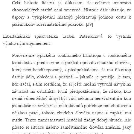
Celá historie lidstva je důkazem, že celkové množství
ekonomických statků není omezené. Historie dále ukazuje, že
úspory a vylepšování nástrojů představují jedinou cestu k
jakémukoliv rozeznatelnému pokroku. [39]
Libertariánská spisovatelka Isabel Patersonová to vystihla
výmluvným argumentem:
Porovnejme typického soukromého filantropa a soukromého
kapitalistu a představme si příklad opravdu chudého člověka,
který není hendikepovaný, a předpokládejme, že mu filantrop
daruje jídlo, oblečení a přístřeší – jakmile je použije, je tam,
kde začal, s tím rozdílem, že si ještě možná vytvořil návyk na
závislost na ostatních. Nyní předpokládejme, že někdo, kdo
nemá vůbec žádný úmysl být vůči někomu benevolentní a kdo
jednoduše ze svých vlastních důvodů potřebuje mít zhotovenu
nějakou práci, tohoto chudého člověka najme a zaplatí mu
mzdu. Tento zaměstnavatel neudělal žádný dobrý skutek. Ale
přesto se situace našeho zaměstnaného člověka změnila. Jaký