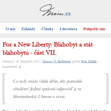
O nás
Základy
Články
Literatura
Podpořte nás
For a New Liberty: Blahobyt a stát
blahobytu - část VII.
Mises.cz: 18. listopadu 2012,
Murray N. Rothbard
(přidal
Petr Málek
),
komentářů:
5
Co tedy může vláda dělat, aby pomohla
chudým? Jediná správná odpověď je ta
libertariánská: Uhnout z cesty.