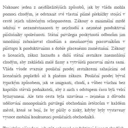
Nakonec jeden z nejdůležitějších způsobů, jak by vláda mohla
pomoci chudým, je odstranit své vlastní přímé překážky stojící v
cestě jejich užitečným schopnostem. Zákony o minimální mzdě
udržují v nezaměstnanosti ty nejchudší a nejméně produktivní
příslušníky společnosti. Státní privilegia poskytnutá odborům jim
umožňují zabraňovat chudším a menšinovým pracovníkům v
přístupu k produktivnímu a dobře placenému zaměstnání. Zákony
o licencích, zákaz hazardu a další státní restrikce znemožňují
chudým, aby zakládali malé firmy a vytvářeli pracovní místa sami.
Vláda všude svazuje pouliční prodej restrikcemi sahajícími od
licenčních poplatků až k plnému zákazu. Pouliční prodej býval
typickým způsobem, jak se imigranti, chudí, a vůbec všichni bez
kapitálu stávali podnikateli, aby z nich s odstupem času byli velcí
byznysmeni. Ale tato cesta byla uzavřena – zejména z důvodu
udělování monopolních privilegií obchodním řetězcům v každém
městě, které se bojí, že by přišly o zisky, kdyby byly vystaveny
vysoce mobilní konkurenci pouličních obchodníků.