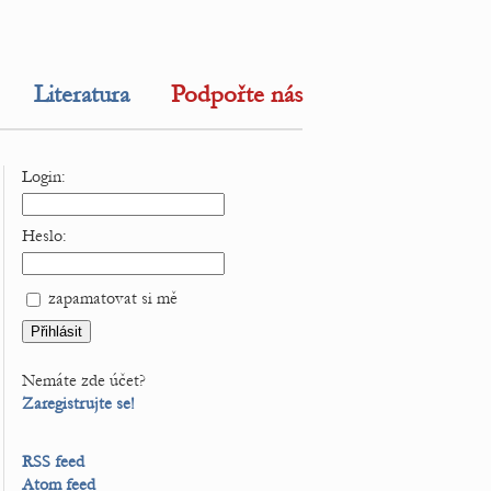
Literatura
Podpořte nás
Login:
Heslo:
zapamatovat si mě
Nemáte zde účet?
Zaregistrujte se!
RSS feed
Atom feed