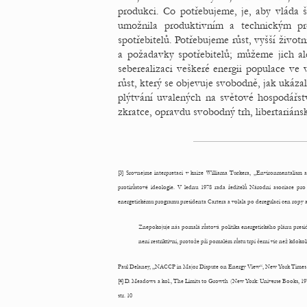
produkci. Co potřebujeme, je, aby vláda š
umožnila produktivním a technickým pr
spotřebitelů. Potřebujeme růst, vyšší životn
a požadavky spotřebitelů; můžeme jich a
seberealizaci veškeré energii populace ve
růst, který se objevuje svobodně, jak ukáza
plýtvání uvalených na světové hospodářstv
zkratce, opravdu svobodný trh, libertariáns
[3] Srovnejme interpretaci v knize Williama Tuckera, „Environmentalism an
protirůstové ideologie. V lednu 1978 rada ředitelů Národní asociace
energetickému programu presidenta Cartera a volala po deregulaci cen rop
Znepokojuje nás pomalá růstová politika energetického plánu presid
není restriktivní, protože při pomalém růstu trpí černí víc než kdokoli
Paul Delaney, „NACCP in Major Dispute on Energy View“, New York Times 
[4] D. Meadows a kol., The Limits to Growth (New York: Universe Books, 19
str. 10