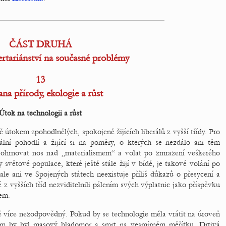
ČÁST DRUHÁ
ertariánství na současné problémy
13
na přírody, ekologie a růst
Útok na technologii a růst
 útokem zpohodlnělých, spokojeně žijících liberálů z vyšší třídy. Pro
eriální pohodlí a žijící si na poměry, o kterých se nezdálo ani těm
é ohrnovat nos nad „materialismem“ a volat po zmrazení veškerého
světové populace, které ještě stále žijí v bídě, je takové volání po
ale ani ve Spojených státech neexistuje příliš důkazů o přesycení a
 z vyšších tříd nezviditelnili pálením svých výplatnic jako příspěvku
tem.
ště více nezodpovědný. Pokud by se technologie měla vrátit na úroveň
kem by byl masový hladomor a smrt na vesmírném měřítku. Drtivá