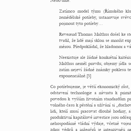
Nebo dále:
Zatímco model týmu (Římského klub
zemědělské potřeby, ustanovuje svév
pojmout tyto potřeby…
Reverend Thomas Malthus došel ke st
tvrdil, že lidé mají sklon se množit e
měrou. Předpokládal, že hladomor a v
Neexistuje ale žádné konkrétní kritér
Malthus neměl pravdu; objemy jídla se
zatím nejeví žádné známky poklesu te
exponenciálně.[5]
Co potřebujeme, je větší ekonomický růst, 
odstavení technologie a návratu k primi
povedou k vyšším životním standardům pro 
volného času k pěstění a užívání si „duchov
lidi, kteří musí pracovat dlouhé hodiny,
produktivní kapitálové investice jsou odč
nehospodárné vládní výdaje, včetně voje
zdroj vědců a inženýrů je intenzivněji n