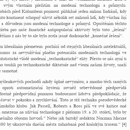
lá svým vlastním přežitím na moderní technologii a průmyslu.
dobách před Kolumbem pojmout přibližně jeden milion Indiánů, kdy
ento kontinent schopný uživit několik set milionů lidí, kdy všichni žijí
– a důvodem jsou moderní technologie a průmysl. Opuštěním těchto
třeba pro naše fanatické antipopulační aktivisty bylo toto „řešení“
tšinu z nás by to ale bylo zcela jasně drakonické „konečné řešení“.
 liberálním přemetem: pochází od stejných liberálních intelektuálů,
alismus za nevyužívání plného potenciálu moderních technologií ve
lutistické vládě moderní „technokratické“ elity. Přesto se nás nyní ti
no toužili po technokratické diktatuře nad všemi našimi životy, snaží
e samotné.
h myšlenkových pochodů nikdy úplně nevymřou; a mnoho těch samých
 oproti automatizační hysterii rovněž sebevědomě předpovídá
ostně předpovídají ponurou budoucnost lidstva předpokládajíc, že
čovat v pokroku a zrychlování. Toto je též technika pseudovědecké
mského klubu. Jak Passell, Roberts a Ross píší ve své kritice oné
 omezena na užívání technologie z přelomu 19. a 20. století, bylo by
dnešního objemu hovorů.“ Nebo jak britský redaktor Norman Macrae
1880 by ukazovala dnešní města zahrabaná pod koňským trusem.“ [4]