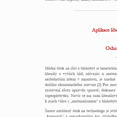
Aplikace lib
Ochra
Módní útok na růst a blahobyt je hmatatelně
liberály z vyšších tříd, užívající si mat
nejbohatším lidem v minulosti, je snadn
dalšího ekonomického rozvoje.[3] Pro masy 
zastavení růstu opravdu sprosté; dokonce 
superpřebytku. Navíc se ani sami liberálové
k jejich válce s „materialismem“ a blahoby
Široce rozšířený útok na technologii je je
„kmenové“ a preindustriální éry, výsled