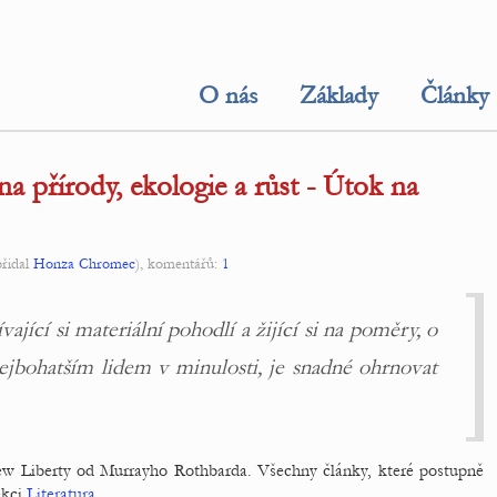
O nás
Základy
Články
a přírody, ekologie a růst - Útok na
řidal
Honza Chromec
), komentářů:
1
ívající si materiální pohodlí a žijící si na poměry, o
ejbohatším lidem v minulosti, je snadné ohrnovat
New Liberty od Murrayho Rothbarda. Všechny články, které postupně
ekci
Literatura
.