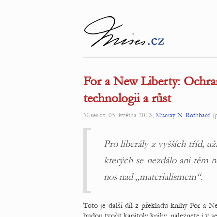
For a New Liberty: Ochran
technologii a růst
Mises.cz: 05. května 2013,
Murray N. Rothbard
(p
Pro liberály z vyšších tříd, už
kterých se nezdálo ani těm n
nos nad „materialismem“.
Toto je další díl z překladu knihy For a 
budou tvořit kapitoly knihy, naleznete i v s