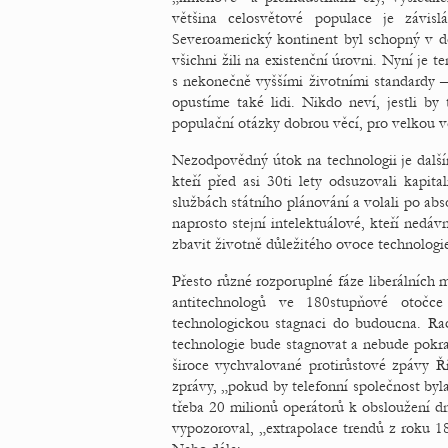
většina celosvětové populace je závis
Severoamerický kontinent byl schopný v 
všichni žili na existenční úrovni. Nyní je t
s nekonečně vyššími životními standardy 
opustíme také lidi. Nikdo neví, jestli by 
populační otázky dobrou věcí, pro velkou vě
Nezodpovědný útok na technologii je dalším
kteří před asi 30ti lety odsuzovali kapit
službách státního plánování a volali po abso
naprosto stejní intelektuálové, kteří nedáv
zbavit životně důležitého ovoce technologi
Přesto různé rozporuplné fáze liberálníc
antitechnologů ve 180stupňové otočce
technologickou stagnaci do budoucna. Rad
technologie bude stagnovat a nebude pokra
široce vychvalované protirůstové zpávy Ří
zprávy, „pokud by telefonní společnost byla
třeba 20 milionů operátorů k obsloužení 
vypozoroval, „extrapolace trendů z roku 