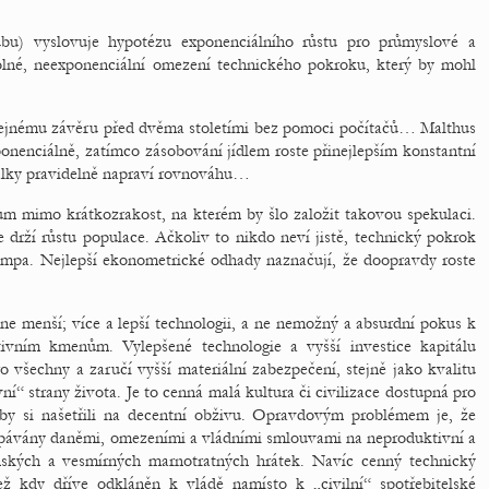
u) vyslovuje hypotézu exponenciálního růstu pro průmyslové a
olné, neexponenciální omezení technického pokroku, který by mohl
ejnému závěru před dvěma stoletími bez pomoci počítačů… Malthus
xponenciálně, zatímco zásobování jídlem roste přinejlepším konstantní
álky pravidelně napraví rovnováhu…
ium mimo krátkozrakost, na kterém by šlo založit takovou spekulaci.
 drží růstu populace. Ačkoliv to nikdo neví jistě, technický pokrok
mpa. Nejlepší ekonometrické odhady naznačují, že doopravdy roste
ne menší; více a lepší technologii, a ne nemožný a absurdní pokus k
tivním kmenům. Vylepšené technologie a vyšší investice kapitálu
všechny a zaručí vyšší materiální zabezpečení, stejně jako kvalitu
ní“ strany života. Je to cenná malá kultura či civilizace dostupná pro
 aby si našetřili na decentní obživu. Opravdovým problémem je, že
erpávány daněmi, omezeními a vládními smlouvami na neproduktivní a
nských a vesmírných marnotratných hrátek. Navíc cenný technický
ež kdy dříve odkláněn k vládě namísto k „civilní“ spotřebitelské