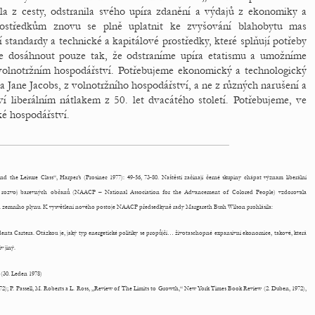
la z cesty, odstranila svého upíra zdanění a výdajů z ekonomiky a
ostředkům znovu se plně uplatnit ke zvyšování blahobytu mas
í standardy a technické a kapitálové prostředky, které splňují potřeby
le dosáhnout pouze tak, že odstraníme upíra etatismu a umožníme
 volnotržním hospodářství. Potřebujeme ekonomický a technologický
la Jane Jacobs, z volnotržního hospodářství, a ne z různých narušení a
í liberálním nátlakem z 50. let dvacátého století. Potřebujeme, ve
ké hospodářství.
d the Leisure Class“, Harper’s (Prosinec 1977): 49-56, 73-80. Naštěstí začínají černé skupiny chápat význam liberální
 pro rozvoj barevných občanů (NAACP – National Association for the Advancement of Colored People) vzdorovala
y a zemního plynu. K vysvětlení nového postoje NAACP předsedkyně rady Margareth Bush Wilson prohlásila:
enta Cartera. Otázkou je, jaký typ energetické politiky se propůjčí… životaschopné expansivní ekonomice, takové, která
v jiný.
(30. Leden 1978)
72); P. Passell, M. Roberts a L. Ross, „Review of The Limits to Growth,“ New York Times Book Review (2. Duben, 1972),