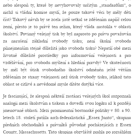
nebo alespoň ty, které by nevyhovovaly určitým „standardům“, o
nichž si vládní komise myslí, že pouze takové věci by měly děti
číst? Takový návrh by se zcela jistě setkal se zděšením napříč celou
zemí, přesto je to právě ten režim, který vláda nastolila v oblasti
školství. Povinný veřejný tisk by byl naprosto po právu považován
za narušení základní svobody tisku; není školní svoboda
přinejmenším stejně důležitá jako svoboda tisku? Nepatří obě mezi
životně důležité prostředky pro informování veřejnosti a pro
vzdělávání, pro svobodu myšlení a hledání pravdy? Ve skutečnosti
by měl být útisk svobodného školství odměněn ještě větším
zděšením ze strany veřejnosti než útisk svobody tisku, jelikož tato
oblast se citlivé a nevědomé mysle dítěte dotýká více.
Je fascinující, že alespoň někteří zastánci veřejných škol rozpoznali
analogii mezi školstvím a tiskem a dovedli svou logiku až k později
jmenované oblasti. Mezi prominentní bostonské politiky v 80. a 90.
letech 18. století patřila arch-federalistická „Essex Junto“, skupina
předních obchodníků a právníků původně pocházejících z Essex
County, Massachusetts. Tato skupina obzvláště prahla po rozsáhlém