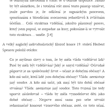
se odlišnými metodami a starat se o odlišné dispozice. Mohlo
by být námitkou, že i totalitní stát musí tento princip uznávat,
jenže pravdou je, že odlišení je organickým procesem,
spontánními a bloudícími asociacemi jednotlivců k zvláštním
účelům… Celá struktura vzdělání, jakožto přirozený proces,
který jsem popsal, se rozpadne na kusy, pokusíme-li se vytvořit
tuto strukturu… uměle. [14]
A velký anglický individualistický filozof konce 19. století Herbert
Spencer položil otázku:
Co je myšleno slovy o tom, že by měla vláda vzdělávat lidi?
Proč by měli být vzděláváni? Jaký je smysl vzdělání? Očividně
připravit je na společenský život – učinit je dobrými občany? A
kdo má určit, kteří lidé jsou dobrými občany? Vláda: neexistuje
jiný soudce. A kdo má určit, jak mají být tito dobří občané
stvořeni? Vláda: neexistuje jiný soudce. Toto tvrzení lze tedy
upravit následovně – vláda by měla vymodelovat děti jako
dobré občany… Nejprve musí sama pro sebe utvořit
jednoznačný koncept vzorového občana; poté, co toto učiní,