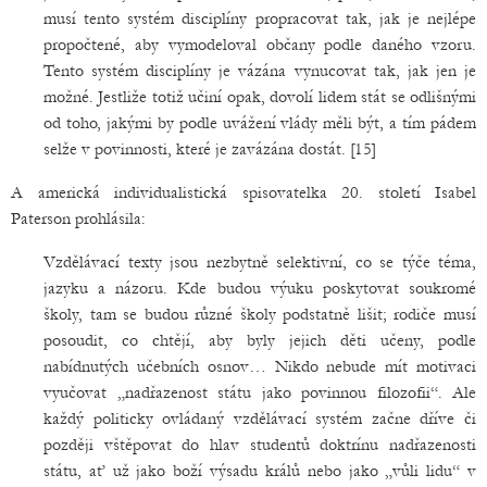
musí tento systém disciplíny propracovat tak, jak je nejlépe
propočtené, aby vymodeloval občany podle daného vzoru.
Tento systém disciplíny je vázána vynucovat tak, jak jen je
možné. Jestliže totiž učiní opak, dovolí lidem stát se odlišnými
od toho, jakými by podle uvážení vlády měli být, a tím pádem
selže v povinnosti, které je zavázána dostát. [15]
A americká individualistická spisovatelka 20. století Isabel
Paterson prohlásila:
Vzdělávací texty jsou nezbytně selektivní, co se týče téma,
jazyku a názoru. Kde budou výuku poskytovat soukromé
školy, tam se budou různé školy podstatně lišit; rodiče musí
posoudit, co chtějí, aby byly jejich děti učeny, podle
nabídnutých učebních osnov… Nikdo nebude mít motivaci
vyučovat „nadřazenost státu jako povinnou filozofii“. Ale
každý politicky ovládaný vzdělávací systém začne dříve či
později vštěpovat do hlav studentů doktrínu nadřazenosti
státu, ať už jako boží výsadu králů nebo jako „vůli lidu“ v