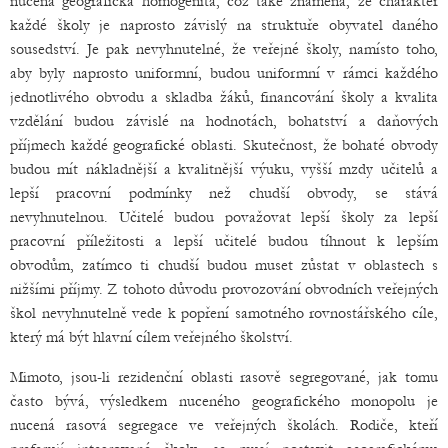
nucená geografická homogenita, což také znamená, že charakter
každé školy je naprosto závislý na struktuře obyvatel daného
sousedství. Je pak nevyhnutelné, že veřejné školy, namísto toho,
aby byly naprosto uniformní, budou uniformní v rámci každého
jednotlivého obvodu a skladba žáků, financování školy a kvalita
vzdělání budou závislé na hodnotách, bohatství a daňových
příjmech každé geografické oblasti. Skutečnost, že bohaté obvody
budou mít nákladnější a kvalitnější výuku, vyšší mzdy učitelů a
lepší pracovní podmínky než chudší obvody, se stává
nevyhnutelnou. Učitelé budou považovat lepší školy za lepší
pracovní příležitosti a lepší učitelé budou tíhnout k lepším
obvodům, zatímco ti chudší budou muset zůstat v oblastech s
nižšími příjmy. Z tohoto důvodu provozování obvodních veřejných
škol nevyhnutelně vede k popření samotného rovnostářského cíle,
který má být hlavní cílem veřejného školství.
Mimoto, jsou-li rezidenční oblasti rasově segregované, jak tomu
často bývá, výsledkem nuceného geografického monopolu je
nucená rasová segregace ve veřejných školách. Rodiče, kteří