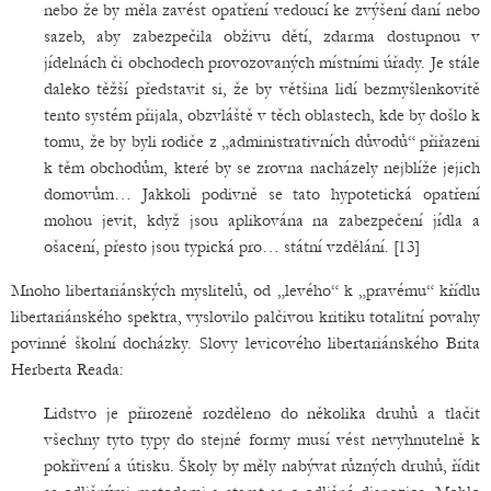
nebo že by měla zavést opatření vedoucí ke zvýšení daní nebo
sazeb, aby zabezpečila obživu dětí, zdarma dostupnou v
jídelnách či obchodech provozovaných místními úřady. Je stále
daleko těžší představit si, že by většina lidí bezmyšlenkovitě
tento systém přijala, obzvláště v těch oblastech, kde by došlo k
tomu, že by byli rodiče z „administrativních důvodů“ přiřazeni
k těm obchodům, které by se zrovna nacházely nejblíže jejich
domovům… Jakkoli podivně se tato hypotetická opatření
mohou jevit, když jsou aplikována na zabezpečení jídla a
ošacení, přesto jsou typická pro… státní vzdělání. [13]
Mnoho libertariánských myslitelů, od „levého“ k „pravému“ křídlu
libertariánského spektra, vyslovilo palčivou kritiku totalitní povahy
povinné školní docházky. Slovy levicového libertariánského Brita
Herberta Reada:
Lidstvo je přirozeně rozděleno do několika druhů a tlačit
všechny tyto typy do stejné formy musí vést nevyhnutelně k
pokřivení a útisku. Školy by měly nabývat různých druhů, řídit