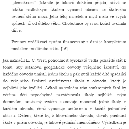
„demokracii“. Jakmile je taková doktrína přijata, stává se
takřka nadlidským úkolem vymanit občana ze škrtivého
sevření státní moci. Jeho tělo, majetek a mysl mělo ve svých
spárech již od útlého věku. Chobotnice by svou kořist uvolnila
dříve.
Povinný vzdělávací systém financovaný z daní je kompletním
modelem totalitního státu. [16]
Jak naznačil E. C. West, pohodlnost byrokratů vedla pokaždé stát k
tomu, aby ustanovil geografické obvody veřejného školství, do
každého obvodu umístil jednu školu a pak nutil každé dítě spadající
do veřejného školství navštěvovat školu v obvodu, který je
nejbližší jeho bydlišti. Ačkoli na volném trhu soukromých škol by
většina dětí nepochybně navštěvovala školy nejbližší svým
domovům, současný systém stanovuje monopol jedné školy v
každém obvodu, čímž vynucuje uniformitu v každé jednotlivé
oblasti. Dětem, které by, z libovolného důvodu, dávaly přednost
škole v jiném obvodu, je takové jednání znemožněno. Výsledkem je