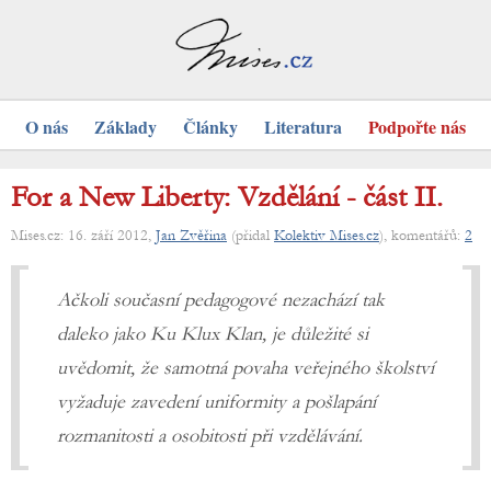
O nás
Základy
Články
Literatura
Podpořte nás
For a New Liberty: Vzdělání - část II.
Mises.cz: 16. září 2012,
Jan Zvěřina
(přidal
Kolektiv Mises.cz
), komentářů:
2
Ačkoli současní pedagogové nezachází tak
daleko jako Ku Klux Klan, je důležité si
uvědomit, že samotná povaha veřejného školství
vyžaduje zavedení uniformity a pošlapání
rozmanitosti a osobitosti při vzdělávání.