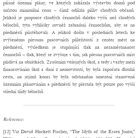
přísné územní plány, ve kterých zakázala výstavbu domů pod
určitou minimální cenu – čímž odřízla příliv chudých občanů.
Jelikož je proporce chudých černochů daleko vyšší než chudých
bělochů, tyto vyhlášky rovněž zabraňují černochům, aby se na
předměstí přistěhovali. A jelikož došlo v posledních letech ke
zvýšenému přesunu pracovních příležitostí z center měst na
předměstí, výsledkem je stupňující tlak na nezaměstnanost
černochů – tlak, který se zvyšuje s tím, jak přesun pracovních míst
přidává na obrátkách. Zrušením veřejných škol, a tedy i vazby mezi
financováním škol a daní z nemovitostí, by byla započata dlouhá
cesta, na jejímž konci by byla odstraněna omezení stanovená
územním plánováním a předměstí by přestala být pouze pro vyšší
střední třídy bělochů.
Reference:
[12] Viz David Hackett Fischer, “The Myth of the Essex Junto,”