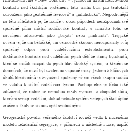
Hill-Brownsville v New York City – vyžadovali místní rodičovskou
kontrolu nad školským systémem, tato snaha byla pro tentokrát
odsouzena jako „extrémně levicová“ a „nihilistická“. Nejpodivnější
na této záležitosti je, že rodiče v obou případech nerozpoznali své
společné přání místní rodičovské kontroly a namísto toho se
navzájem odsuzovali jako „bigoti“ nebo „militanti“. Tragické
ovšem je, že ani bělošské, ani černošské skupiny nerozpoznaly svůj
společný odpor proti vzdělávacímu establishmentu: proti
diktátorské kontrole nad vzděláním jejich dětí ze strany byrokratů,
kteří se snažili nacpat do jejich hlav školský systém, o kterém se
domnívali, že musí být uvalen na vzpurné masy. Jedním z klíčových
úkolů libertariánů je zvýraznit společný zájem všech skupin rodičů
ve vztahu k státní vzdělávací tyranii. Pochopitelně je třeba také
zdůraznit, že rodiče se nemohou nikdy vymanit z chapadel státu,
kterými svírají vzdělání, dokud nebude systém veřejných škol úplně
zrušen a školy se stanou opět svobodnými.
Geografická povaha veřejného školství rovněž vedla k nucenému
modelu rezidenční segregace, v příjmech a následně i rase, napříč