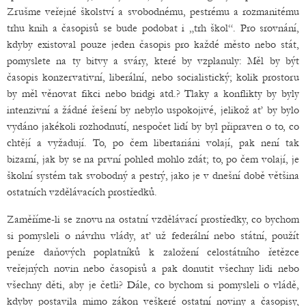
Zrušme veřejné školství a svobodnému, pestrému a rozmanitému
trhu knih a časopisů se bude podobat i „trh škol“. Pro srovnání,
kdyby existoval pouze jeden časopis pro každé město nebo stát,
pomyslete na ty bitvy a sváry, které by vzplanuly: Měl by být
časopis konzervativní, liberální, nebo socialistický; kolik prostoru
by měl věnovat fikci nebo bridgi atd.? Tlaky a konflikty by byly
intenzivní a žádné řešení by nebylo uspokojivé, jelikož ať by bylo
vydáno jakékoli rozhodnutí, nespočet lidí by byl připraven o to, co
chtějí a vyžadují. To, po čem libertariáni volají, pak není tak
bizarní, jak by se na první pohled mohlo zdát; to, po čem volají, je
školní systém tak svobodný a pestrý, jako je v dnešní době většina
ostatních vzdělávacích prostředků.
Zaměříme-li se znovu na ostatní vzdělávací prostředky, co bychom
si pomysleli o návrhu vlády, ať už federální nebo státní, použít
peníze daňových poplatníků k založení celostátního řetězce
veřejných novin nebo časopisů a pak donutit všechny lidi nebo
všechny děti, aby je četli? Dále, co bychom si pomysleli o vládě,
kdyby postavila mimo zákon veškeré ostatní noviny a časopisy,