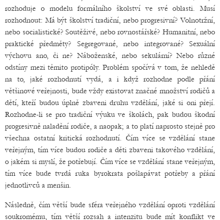
rozhoduje o modelu formálního školství ve své oblasti. Musí
rozhodnout: Má být školství tradiční, nebo progresivní? Volnotržní,
nebo socialistické? Soutěživé, nebo rovnostářské? Humanitní, nebo
praktické předměty? Segregované, nebo integrované? Sexuální
výchovu ano, či ne? Náboženské, nebo sekulární? Nebo různé
odstíny mezi těmito protipóly. Problém spočívá v tom, že nehledě
na to, jaké rozhodnutí vydá, a i když rozhodne podle přání
většinové veřejnosti, bude vždy existovat značné množství rodičů a
dětí, kteří budou úplně zbaveni druhu vzdělání, jaké si oni přejí.
Rozhodne-li se pro tradiční výuku ve školách, pak budou škodní
progresivně naladění rodiče, a naopak; a to platí naprosto stejně pro
všechna ostatní kritická rozhodnutí. Čím více se vzdělání stane
veřejným, tím více budou rodiče a děti zbaveni takového vzdělání,
o jakém si myslí, že potřebují. Čím více se vzdělání stane veřejným,
tím více bude tvrdá ruka byrokrata pošlapávat potřeby a přání
jednotlivců a menšin.
Následně, čím větší bude sféra veřejného vzdělání oproti vzdělání
soukromému, tím větší rozsah a intenzitu bude mít konflikt ve