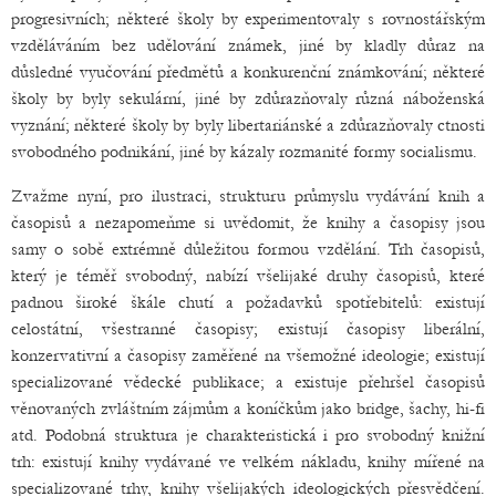
progresivních; některé školy by experimentovaly s rovnostářským
vzděláváním bez udělování známek, jiné by kladly důraz na
důsledné vyučování předmětů a konkurenční známkování; některé
školy by byly sekulární, jiné by zdůrazňovaly různá náboženská
vyznání; některé školy by byly libertariánské a zdůrazňovaly ctnosti
svobodného podnikání, jiné by kázaly rozmanité formy socialismu.
Zvažme nyní, pro ilustraci, strukturu průmyslu vydávání knih a
časopisů a nezapomeňme si uvědomit, že knihy a časopisy jsou
samy o sobě extrémně důležitou formou vzdělání. Trh časopisů,
který je téměř svobodný, nabízí všelijaké druhy časopisů, které
padnou široké škále chutí a požadavků spotřebitelů: existují
celostátní, všestranné časopisy; existují časopisy liberální,
konzervativní a časopisy zaměřené na všemožné ideologie; existují
specializované vědecké publikace; a existuje přehršel časopisů
věnovaných zvláštním zájmům a koníčkům jako bridge, šachy, hi-fi
atd. Podobná struktura je charakteristická i pro svobodný knižní
trh: existují knihy vydávané ve velkém nákladu, knihy mířené na
specializované trhy, knihy všelijakých ideologických přesvědčení.