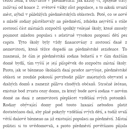
celou zemí, a obzvláště v předměstích. Jak každý ví, Spojené státy
zažívají od konce 2. světové války růst populace, a to nikoli uvnitř
měst, nýbrž v přilehlých předměstských oblastech. Poté, co se nové
a mladé rodiny přistěhovaly na předměstí, zdaleka největší a stále
rostoucí část místních rozpočtů spolkly veřejné školy, které musely
pojmout mladou populaci s relativně vysokou proporcí dětí per
capita. Tyto školy byly vždy financovány z rostoucí daně z
nemovitosti, která těžce dopadá na předměstské rezidence. To
znamená, že čím je předměstská rodina bohatší a v čím dražším
domě bydlí, tím vyšší je její příspěvek do rozpočtu místní školy.
Proto, jak se břemeno školních daní prudce navyšuje, předměstské
oblasti se zoufale pokouší povzbudit příliv majetných obyvatel a
drahých domů a zamezit přílivu chudých občanů. Stručně řečeno,
existuje bod zvratu ceny domu, za který bude nová rodina v novém
domě na dani z nemovitosti přeplácet vzdělání svých potomků.
Rodiny obývající domy pod touto hranicí nebudou platit
dostatečnou daň, aby plně pokryly vzdělání svých dětí, a tudíž uvalí
větší daňové břemeno na již existující populaci na předměstí. Místní
politici si to uvědomovali, a proto předměstí povětšinou přijala