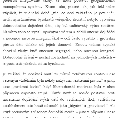
preferují integrované školy, se musí postavit geografickému
monopolnímu systému. Krom toho, přesně tak, jak řekl jeden
vtipálek, že v dnešní době „vše, co není zakázáno, je povinné“,
nedávným záměrem byrokratů veřejného školství nebylo vytvoření
dobrovolného dojíždění dětí, aby byl rodičovský výběr rozšířen.
Namísto toho se vydali opačným směrem a zřídili nucené dojíždění
a nucenou rasovou integraci škol – což často vyústilo v groteskní
přesun dětí daleko od jejich domovů. Znovu vidíme typické
chování vlády: buď nucenou segregaci, nebo nucenou integraci.
Dobrovolné řešení – nechat rozhodnutí na jednotlivých rodičích –
je proti srsti jakékoli státní byrokracii.
Je zvláštní, že nedávná hnutí za místní rodičovskou kontrolu nad
veřejným vzděláním byla někdy nazývána „extrémní pravicí“ a jindy
zase „extrémní levicí“, když libertariánská motivace byla v obou
případech naprosto stejná. Takže když se rodiče postavili proti
nucenému dojíždění svých dětí do vzdálených škol, vzdělávací
establishment tato hnutí odsoudil jako „bigotní“ a „pravicová“. Ale
když podobným způsobem černošští rodiče – jako v případu Ocean