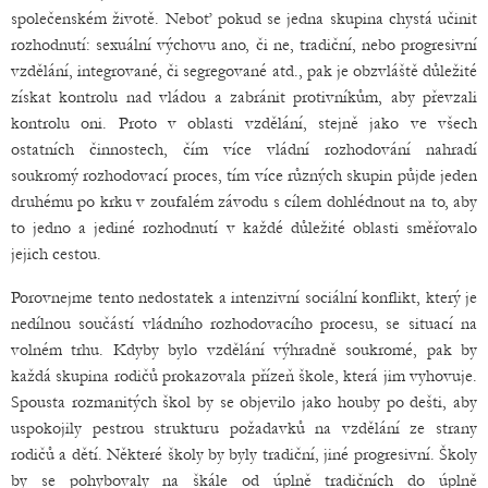
společenském životě. Neboť pokud se jedna skupina chystá učinit
rozhodnutí: sexuální výchovu ano, či ne, tradiční, nebo progresivní
vzdělání, integrované, či segregované atd., pak je obzvláště důležité
získat kontrolu nad vládou a zabránit protivníkům, aby převzali
kontrolu oni. Proto v oblasti vzdělání, stejně jako ve všech
ostatních činnostech, čím více vládní rozhodování nahradí
soukromý rozhodovací proces, tím více různých skupin půjde jeden
druhému po krku v zoufalém závodu s cílem dohlédnout na to, aby
to jedno a jediné rozhodnutí v každé důležité oblasti směřovalo
jejich cestou.
Porovnejme tento nedostatek a intenzivní sociální konflikt, který je
nedílnou součástí vládního rozhodovacího procesu, se situací na
volném trhu. Kdyby bylo vzdělání výhradně soukromé, pak by
každá skupina rodičů prokazovala přízeň škole, která jim vyhovuje.
Spousta rozmanitých škol by se objevilo jako houby po dešti, aby
uspokojily pestrou strukturu požadavků na vzdělání ze strany
rodičů a dětí. Některé školy by byly tradiční, jiné progresivní. Školy
by se pohybovaly na škále od úplně tradičních do úplně