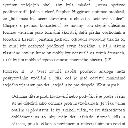
systému veřejných škol, aby byla mládež „učena správné
podřízenosti“. Jeden z členů Stephen Higginson upřímně prohlásil,
že „lidé musí být učeni důvěřovat a chovat v úctě své vládce“.
Chápaje s pevnou konzistencí, že noviny jsou stejně důležitou
formou vzdělání jako formální školství, další přední obchodník a
teoretik z Essexu, Jonathan Jackson, odsoudil svobodný tisk za to,
že musí být nezbytně podřízený svým čtenářům, a hájil státem
vlastněné noviny, které by mohly být nezávislé na svých čtenářích,
a tak by jim mohly vštěpovat ctnosti správného občana. [12]
Profesor E. G. West rovněž nabídl poučnou analogii mezi
poskytováním vzdělání a jídla, což je jistě odvětví minimálně
stejného významu pro děti, stejně jako pro dospělé. West napsal:
Ochrana dítěte proti hladovění nebo podvýživě je podle všeho
stejně důležitá jako ochrana proti nevzdělanosti. Je však velmi
obtížné si představit, že by jakákoli vláda, ve své úzkostlivosti
dohlédnout na to, aby měly děti základní úroveň jídla a
ošacení, přijala zákon o povinném a univerzálním stravování