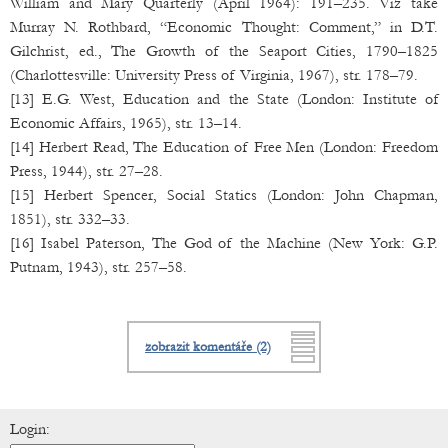
William and Mary Quarterly (April 1964): 191–235. Viz také
Murray N. Rothbard, “Economic Thought: Comment,” in D.T.
Gilchrist, ed., The Growth of the Seaport Cities, 1790–1825
(Charlottesville: University Press of Virginia, 1967), str. 178–79.
[13] E.G. West, Education and the State (London: Institute of
Economic Affairs, 1965), str. 13–14.
[14] Herbert Read, The Education of Free Men (London: Freedom
Press, 1944), str. 27–28.
[15] Herbert Spencer, Social Statics (London: John Chapman,
1851), str. 332–33.
[16] Isabel Paterson, The God of the Machine (New York: G.P.
Putnam, 1943), str. 257–58.
zobrazit komentáře (2)
Login: