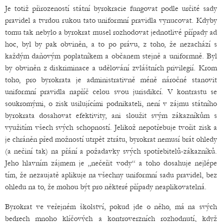
Je totiž přirozeností státní byrokracie fungovat podle určité sady
pravidel a tvrdou rukou tato uniformní pravidla vynucovat. Kdyby
tomu tak nebylo a byrokrat musel rozhodovat jednotlivé případy ad
hoc, byl by pak obviněn, a to po právu, z toho, že nezachází s
každým daňovým poplatníkem a občanem stejně a uniformně. Byl
by obviněn z diskriminace a udělování zvláštních privilegií. Krom
toho, pro byrokrata je administrativně méně náročné stanovit
uniformní pravidla napříč celou svou jurisdikcí. V kontrastu se
soukromými, o zisk usilujícími podnikateli, není v zájmu státního
byrokrata dosahovat efektivity, ani sloužit svým zákazníkům s
využitím všech svých schopností. Jelikož nepotřebuje tvořit zisk a
je chráněn před možností utrpět ztrátu, byrokrat nemusí brát ohledy
(a nečiní tak) na přání a požadavky svých spotřebitelů-zákazníků.
Jeho hlavním zájmem je „nečeřit vody“ a toho dosahuje nejlépe
tím, že nezaujatě aplikuje na všechny uniformní sadu pravidel, bez
ohledu na to, že mohou být pro některé případy neaplikovatelná.
Byrokrat ve veřejném školství, pokud jde o něho, má na svých
bedrech mnoho klíčových a kontroverzních rozhodnutí, když