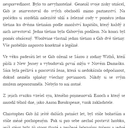
nespravedlnost. Bylo to nevyhnutelné. Generál svoje zisky utrácel,
Gib je reinvestoval do svých obchodů mimo partnerství. Na
počátku si rozdělili naleziště uhlí a železné rudy v poměru jedna
třetina ku dvěma třetinám podle množství kapitálu, který každý z
nich investoval. Jedna třetina byla Gibovým podílem. Na konci byl
poměr obrácený. Woolwine vlastnil jednu třetinu a Gib dvě třetiny.
Vše proběhlo naprosto korektně a legálně.
Ve věku padesáti let se Gib oženil se Sárou z rodiny Withů, kteří
přišli z New Jersey a vybudovali první mlýn v Novém Damašku.
Sára byla pečlivá a pracovitá žena, která si nedokázala odpočinout,
dokud neměla splněny všechny povinnosti. Nikdy si se svým
mužem neporozuměla. Nebylo to ani nutné.
Z jejich svazku vzešel syn, kterého pojmenovali Enoch a který se
narodil téhož dne, jako Aaron Breakspeare, vnuk zakladatele.
Christopher Gib žil ještě dalších patnáct let, byl stále bohatším a
stále méně pochopeným. Pak si pro sebe nechal postavit hrobku,
jejíž stěny byly tři stopy tlusté a zesílené železnými tyčemi a jedné