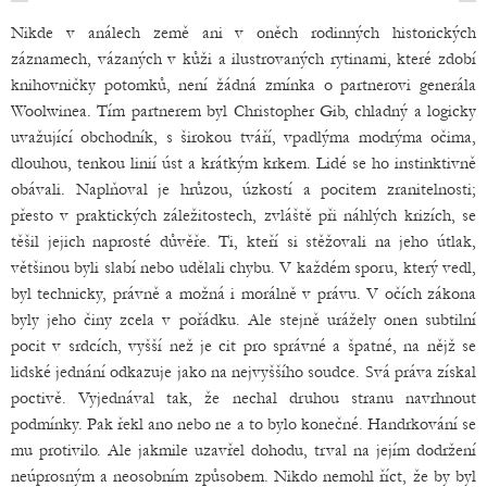
Nikde v análech země ani v oněch rodinných historických
záznamech, vázaných v kůži a ilustrovaných rytinami, které zdobí
knihovničky potomků, není žádná zmínka o partnerovi generála
Woolwinea. Tím partnerem byl Christopher Gib, chladný a logicky
uvažující obchodník, s širokou tváří, vpadlýma modrýma očima,
dlouhou, tenkou linií úst a krátkým krkem. Lidé se ho instinktivně
obávali. Naplňoval je hrůzou, úzkostí a pocitem zranitelnosti;
přesto v praktických záležitostech, zvláště při náhlých krizích, se
těšil jejich naprosté důvěře. Ti, kteří si stěžovali na jeho útlak,
většinou byli slabí nebo udělali chybu. V každém sporu, který vedl,
byl technicky, právně a možná i morálně v právu. V očích zákona
byly jeho činy zcela v pořádku. Ale stejně urážely onen subtilní
pocit v srdcích, vyšší než je cit pro správné a špatné, na nějž se
lidské jednání odkazuje jako na nejvyššího soudce. Svá práva získal
poctivě. Vyjednával tak, že nechal druhou stranu navrhnout
podmínky. Pak řekl ano nebo ne a to bylo konečné. Handrkování se
mu protivilo. Ale jakmile uzavřel dohodu, trval na jejím dodržení
neúprosným a neosobním způsobem. Nikdo nemohl říct, že by byl