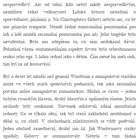
nespravedlivý. Ale od toho, kdo nebyl nikdy nespravedlivým,
nemůžete čekat velkorysost. Lidské bytosti nežadoní o
spravedlnost; přijímají ji. Na Christopheru Gibovi nebylo nic, co by
mu přineslo sympatie. Neměl žádné emocionální porozumění pro
lidi a lidé neměli racionální porozumění pro něj. Jeho tragédie byla
neviditelná. Bylo mu odepřeno to, co sám nedokázal dávat.
Pohrdání všemi sentimentálními aspekty života bylo sebeobrannou
reakcí jeho ega. S lidmi jednal jako s dětmi. Čím méně ho měli rádi,
tím byl na ně kousavější.
Byl o deset let mladší než generál Woolwine a manipuloval staršího
muže ve všech jejich společných podnicích, tak jako racionální
povaha může manipulovat romantickou. Hádali se často – jeden
tichým cynickým hlasem, druhý hlasitým a upřímným tónem. Jejich
neshody byly soukromé. Navenek udržovali zdání nerozlučné
jednoty. Co se týkalo idejí, tak byl starší zakladatel neoblomný a
dělal si, co chtěl. V obchodních záležitostech se vždy podvolil.
Jeden obchod zanedbával, druhý jím žil. Jak Woolwinovy statky
upadaly, Gibovy se rozmnožovaly. Nebyla v tom žádná