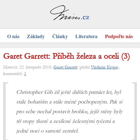
O nás
Základy
Články
Literatura
Podpořte nás
Garet Garrett: Příběh železa a oceli (3)
Mises.cz: 22. listopadu 2018,
Garet Garrett
(přidal
Vladimír Krupa
),
komentářů:
1
Christopher Gib žil ještě dalších patnáct let, byl
stále bohatším a stále méně pochopeným. Pak si
pro sebe nechal postavit hrobku, jejíž stěny byly
tři stopy tlusté a zesílené železnými tyčemi a
jedné noci o samotě zemřel.