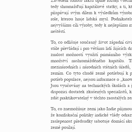
Zavedení tohoto faktu úplně rozbíjí všechny
tedy shromažďují kapitálové statky, a ti, k
přispávají svým dílem k výsledkům výrobní
role, kterou hraje lidská mysl. Podnikate
nejvyššímu cíli výroby, tedy k nejlepšímu
neštěstí.
To, co odlišuje současný život západní civ
stále převládají i pro většinu lidí žijícíc
znalost možností využití primárního výz
množství nashromážděného kapitálu. T
mezinárodních i národních státních úřadů,
zemím. Co tyto chudé země potřebují k 
potřeb populace, nejsou informace o „kno
Jsou vyučovány na technických školách a 
dispozici dostatek zkušených specialistů, k
zdát praktikovatelný v těchto zaostalých z
To, co znemožňuje zemi jako Indie přijmou
že konfiskační politiky indické vlády odrazu
zaslepenost předsudky sabotuje domácí akum
země posílají.