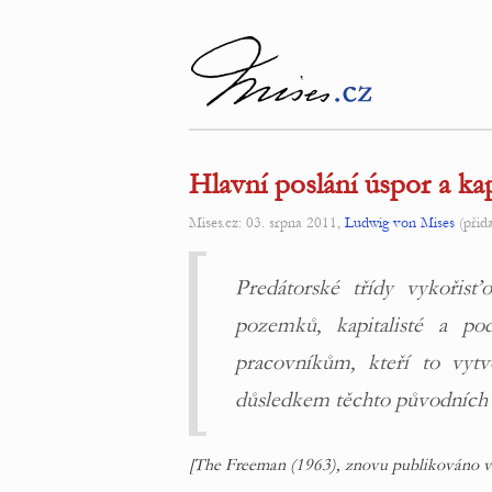
Hlavní poslání úspor a kap
Mises.cz: 03. srpna 2011,
Ludwig von Mises
(přid
Predátorské třídy vykořisťov
pozemků, kapitalisté a pod
pracovníkům, kteří to vytv
důsledkem těchto původních 
[The Freeman (1963), znovu publikováno 