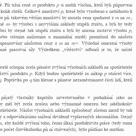
é. Při tržní ceně
m
produktu
p
si mohli všichni, kteří byli připraveni
, kolik chtěli. Celkové množství
p
, které bylo vyrobeno a nabídnuto k
ože při takovém větším množství by musela cena spadnout z
m
na
m-
,
eně
m-
by výrobci s nejvyššími náklady utrpěli ztrátu, a byli by tedy
bci by stejně tak utrpěli ztrátu a byli by nuceni zastavit výrobu
p
,
ebo státním nařízením o minimální mzdě) promítnul do nárůstu
ompenzovány nárůstem ceny z
m
na
m+
. Výsledné omezení výroby
né pracovní síly. Výsledkem „vítězství“ odborů je to, že určité
telé schopni zcela přenést zvýšení výrobních nákladů na spotřebitele
žství produktu
p
. Když budou spotřebitelé za nákup
p
utrácet více,
q
. Poptávka po
q
tím klesne a přinese nezaměstnanost části lidí, kteří
řijatý vlastníky kapitálu investovaného v podnikání jako na
 by měl být zcela zrušen nebo významně omezen bez jakéhokoliv
třebitele. Nárůst výrobních nákladů způsobený růstem mezd by tak
my a odpovídajícímu snížení dividend vyplacených akcionářům. Stejný
, aby každé zvýšení toho, čemu říkají produktivita práce (tedy suma
no počet člověkohodin při ní strávených), bylo přidáno ke mzdám.