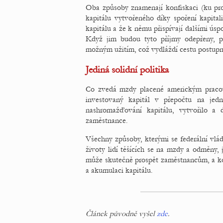
Oba způsoby znamenají konfiskaci (ku pr
kapitálu vytvořeného díky spoření kapital
kapitálu a že k němu přispívají dalšími úspor
Když jim budou tyto příjmy odepřeny, po
možným užitím, což vydláždí cestu postup
Jediná solidní politika
Co zvedá mzdy placené americkým pracov
investovaný kapitál v přepočtu na jed
nashromažďování kapitálu, vytvořilo a
zaměstnance.
Všechny způsoby, kterými se federální vláda
životy lidí těšících se na mzdy a odměny, j
může skutečně prospět zaměstnancům, a kon
a akumulaci kapitálu.
Článek původně vyšel
zde
.