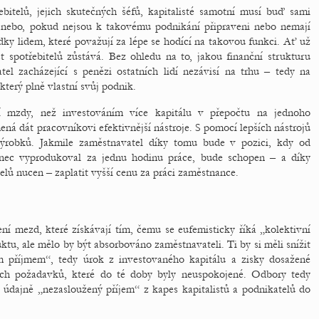
bitelů, jejich skutečných šéfů, kapitalisté samotní musí buď sami
ní, nebo, pokud nejsou k takovému podnikání připraveni nebo nemají
dky lidem, které považují za lépe se hodící na takovou funkci. Ať už
st spotřebitelů zůstává. Bez ohledu na to, jakou finanční strukturu
el zacházející s penězi ostatních lidí nezávisí na trhu – tedy na
který plně vlastní svůj podnik.
šší mzdy, než investováním více kapitálu v přepočtu na jednoho
ná dát pracovníkovi efektivnější nástroje. S pomocí lepších nástrojů
 výrobků. Jakmile zaměstnavatel díky tomu bude v pozici, kdy od
nanec vyprodukoval za jednu hodinu práce, bude schopen – a díky
elů nucen – zaplatit vyšší cenu za práci zaměstnance.
ní mezd, které získávají tím, čemu se eufemisticky říká „kolektivní
tu, ale mělo by být absorbováno zaměstnavateli. Ti by si měli snížit
m příjmem“, tedy úrok z investovaného kapitálu a zisky dosažené
ých požadavků, které do té doby byly neuspokojené. Odbory tedy
 údajně „nezasloužený příjem“ z kapes kapitalistů a podnikatelů do