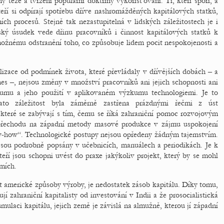
 teze a tvrzení populární doktríny vykořisťování. Ti, kteří spoří, a
teří si odpírají spotřebu dříve nashromážděných kapitálových statků,
ch procesů. Stejně tak nezastupitelná v lidských záležitostech je i
lský úsudek vede dřinu pracovníků i činnost kapitálových statků k
 možnému odstranění toho, co způsobuje lidem pocit nespokojenosti a
ilizace od podmínek života, které převládaly v dřívějších dobách – a
h dnes –, nejsou změny v množství pracovníků ani jejich schopnosti ani
kumu a jeho použití v aplikovaném výzkumu technologiemi. Je to
ato záležitost byla záměrně zastřena prázdnými řečmi z úst
 které se zabývají s tím, čemu se říká zahraniční pomoc rozvojovým
přechodu na západní metody masové produkce v zájmu uspokojení
w-how“. Technologické postupy nejsou opředeny žádným tajemstvím.
jsou podrobně popsány v učebnicích, manuálech a periodikách. Je k
teří jsou schopni uvést do praxe jakýkoliv projekt, který by se mohl
emích.
t americké způsoby výroby, je nedostatek zásob kapitálu. Díky tomu,
jí zahraniční kapitalisty od investování v Indii a že prosocialistická
ulaci kapitálu, jejich země je závislá na almužně, kterou jí západní