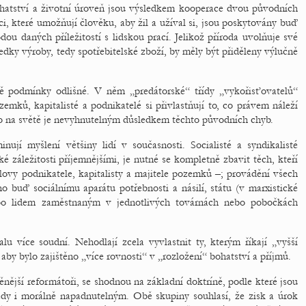
 bohatství a životní úroveň jsou výsledkem kooperace dvou původních
ci, které umožňují člověku, aby žil a užíval si, jsou poskytovány buď
ou daných příležitostí s lidskou prací. Jelikož příroda uvolňuje své
ledky výroby, tedy spotřebitelské zboží, by měly být přiděleny výlučně
tě podmínky odlišné. V něm „predátorské“ třídy „vykořisťovatelů“
ozemků, kapitalisté a podnikatelé si přivlastňují to, co právem náleží
lo na světě je nevyhnutelným důsledkem těchto původních chyb.
ují myšlení většiny lidí v současnosti. Socialisté a syndikalisté
ké záležitosti příjemnějšími, je nutné se kompletně zbavit těch, kteří
lovy podnikatele, kapitalisty a majitele pozemků –; provádění všech
o buď sociálnímu aparátu potřebnosti a násilí, státu (v marxistické
ebo lidem zaměstnaným v jednotlivých továrnách nebo pobočkách
u více soudní. Nehodlají zcela vyvlastnit ty, kterým říkají „vyšší
, aby bylo zajištěno „více rovnosti“ v „rozložení“ bohatství a příjmů.
něnější reformátoři, se shodnou na základní doktríně, podle které jsou
dy i morálně napadnutelným. Obě skupiny souhlasí, že zisk a úrok