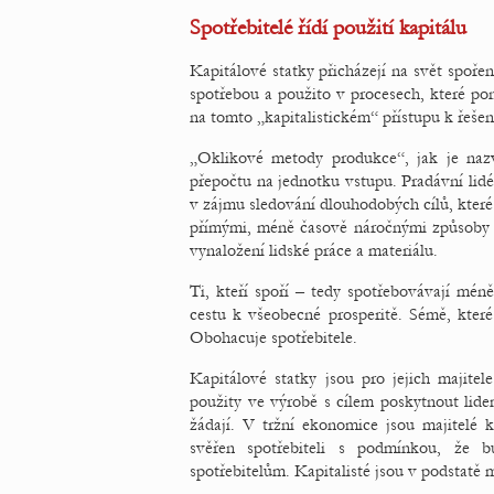
Spotřebitelé řídí použití kapitálu
Kapitálové statky přicházejí na svět spoře
spotřebou a použito v procesech, které pon
na tomto „kapitalistickém“ přístupu k řeše
„Oklikové metody produkce“, jak je nazv
přepočtu na jednotku vstupu. Pradávní lidé 
v zájmu sledování dlouhodobých cílů, kter
přímými, méně časově náročnými způsoby 
vynaložení lidské práce a materiálu.
Ti, kteří spoří – tedy spotřebovávají mén
cestu k všeobecné prosperitě. Sémě, které 
Obohacuje spotřebitele.
Kapitálové statky jsou pro jejich majite
použity ve výrobě s cílem poskytnout lidem
žádají. V tržní ekonomice jsou majitelé 
svěřen spotřebiteli s podmínkou, že 
spotřebitelům. Kapitalisté jsou v podstatě m