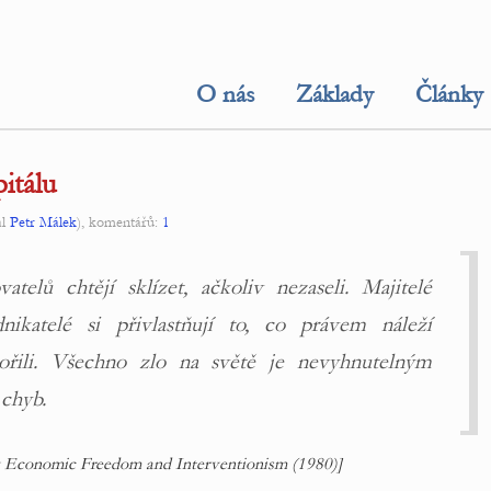
O nás
Základy
Články
itálu
al
Petr Málek
), komentářů:
1
atelů chtějí sklízet, ačkoliv nezaseli. Majitelé
nikatelé si přivlastňují to, co právem náleží
ořili. Všechno zlo na světě je nevyhnutelným
chyb.
v Economic Freedom and Interventionism (1980)]