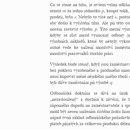
Co se stane na trhu, je ovšem velmi odlišn
utratit
m
za jednu jednotku
p
, koupit tolik
prodeji, bylo
s
. Nebylo to více než
s
, prot
aby došlo k vyčištění trhu. Ale při této c
nuceni zastavit výrobu
p
. Tito mezní výro
kdyby se růst mezd vynucený odbory (n
výrobních nákladů, které by nebyly vyk
nutně vede ke snížení množství zaměstna
množství pracovníků ztratilo práci.
Výsledek bude stejný, když jsou zaměstnava
bez poklesu vyrobeného a prodaného mno
musí kupovat méně nějakého jiného zboží
byli dříve zaměstnáni při výrobě
q
.
Odborářská doktrína se dívá na úrok p
„nezasloužený“ a dochází k závěru, že
záporného dopadu na zaměstnavatele a spo
mohl být nesen snížením čistého zisku fir
nápad tvoří základ odborářského požadavku
plateb přijatých za celkovou produkci děle