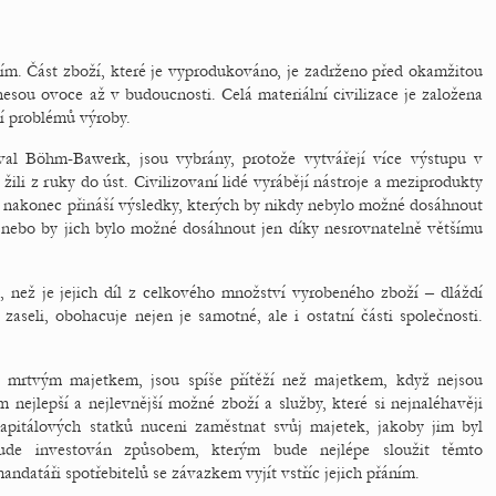
ním. Část zboží, které je vyprodukováno, je zadrženo před okamžitou
esou ovoce až v budoucnosti. Celá materiální civilizace je založena
ní problémů výroby.
al Böhm-Bawerk, jsou vybrány, protože vytvářejí více výstupu v
žili z ruky do úst. Civilizovaní lidé vyrábějí nástroje a meziprodukty
é nakonec přináší výsledky, kterých by nikdy nebylo možné dosáhnout
nebo by jich bylo možné dosáhnout jen díky nesrovnatelně většímu
ě, než je jejich díl z celkového množství vyrobeného zboží – dláždí
zaseli, obohacuje nejen je samotné, ale i ostatní části společnosti.
le mrtvým majetkem, jsou spíše přítěží než majetkem, když nejsou
 nejlepší a nejlevnější možné zboží a služby, které si nejnaléhavěji
kapitálových statků nuceni zaměstnat svůj majetek, jakoby jim byl
bude investován způsobem, kterým bude nejlépe sloužit těmto
andatáři spotřebitelů se závazkem vyjít vstříc jejich přáním.