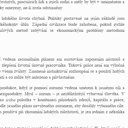
čestných, pracujících lidí a jejich rodin a měly by být v umírněném a
ky omezeny, ne-li zcela odstraněny.
 lidského života chybná. Politiky postavené na jejím základě jsou
éhokoliv úhlu. Západní civilizace bude zahubena, pokud rychle
ničivých metod zabývání se ekonomickými problémy metodami
í vedena racionálním plánem ani asistována zapojením nástrojů a
 zlepšení životní úrovně pracovníka. Taková práce není ani výlučná
e všemi zvířaty. Znamená instinktivní rozhoupání se a použití holých
pití a co může být nalezeno a přivlastněno.
 produkce, když je pomocí rozumu vedena směrem k jasnému cíli a
eziprodukty. Mysl – rozum – je nejdůležitější vybavení člověka. V
ako
jedna
položka v kombinaci přírodních zdrojů, kapitálu a práce;
podle jasného plánu navrženého rozumem, aby dosáhly vybraného cíle.
 používá při zkoumání lidských záležitostí, je jen jedním z několika