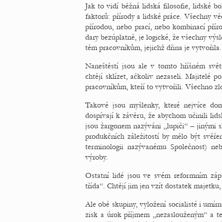
Jak to vidí běžná lidská filosofie, lidské
faktorů: přírody a lidské práce. Všechny vě
přírodou, nebo prací, nebo kombinací přírod
dary bezúplatně, je logické, že všechny výs
těm pracovníkům, jejichž dřina je vytvořila.
Naneštěstí jsou ale v tomto hříšném svě
chtějí sklízet, ačkoliv nezaseli. Majitelé p
pracovníkům, kteří to vytvořili. Všechno z
Takové jsou myšlenky, které nejvíce domin
dospívají k závěru, že abychom učinili lids
jsou žargonem nazýváni „lupiči“ – jinými s
produkčních záležitostí by mělo být svěřen
terminologii nazývanému Společnost) n
výroby.
Ostatní lidé jsou ve svém reformním zápal
třída“. Chtějí jim jen vzít dostatek majetku
Ale obě skupiny, vyložení socialisté i umír
zisk a úrok příjmem „nezaslouženým“ a te