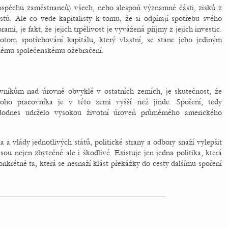
ospěchu zaměstnanců) všech, nebo alespoň významné části, zisků z
istů. Ale co vede kapitalisty k tomu, že si odpírají spotřebu svého
ami, je fakt, že jejich trpělivost je vyvážená příjmy z jejich investic.
tom spotřebování kapitálu, který vlastní, se stane jeho jediným
nému společenskému ožebračení.
níkům nad úrovně obvyklé v ostatních zemích, je skutečnost, že
noho pracovníka je v této zemi vyšší než jinde. Spoření, tedy
 dodnes udrželo vysokou životní úroveň průměrného amerického
 a vlády jednotlivých států, politické strany a odbory snaží vylepšit
sou nejen zbytečné ale i škodlivé. Existuje jen jedna politika, která
krétně ta, která se nesnaží klást překážky do cesty dalšímu spoření