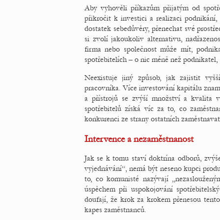
Aby vyhověli příkazům přijatým od spotře
přikročit k investici a realizaci podniká
dostatek sebedůvěry, přenechat své prostře
si zvolí jakoukoliv alternativu, nadřazeno
firma nebo společnost může mít, podnikat
spotřebitelích – o nic méně než podnikatel, 
Neexistuje jiný způsob, jak zajistit vy
pracovníka. Více investování kapitálu zname
a přístrojů se zvýší množství a kvalita
spotřebitelů získá víc za to, co zaměst
konkurenci ze strany ostatních zaměstnavat
Intervence a nezaměstnanost
Jak se k tomu staví doktrína odborů, zvýše
vyjednávání“, nemá být neseno kupci produk
to, co komunisté nazývají „nezasloužený
úspěchem při uspokojování spotřebitelsk
doufají, že krok za krokem přenesou tento
kapes zaměstnanců.