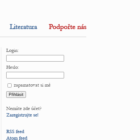
Literatura
Podpořte nás
Login:
Heslo:
zapamatovat si mě
Nemáte zde účet?
Zaregistrujte se!
RSS feed
Atom feed