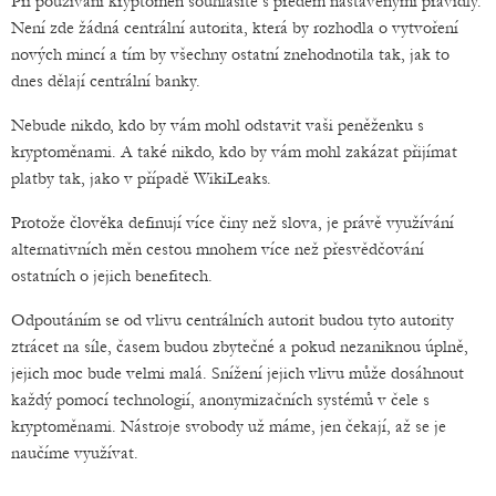
Při používání kryptoměn souhlasíte s předem nastavenými pravidly.
Není zde žádná centrální autorita, která by rozhodla o vytvoření
nových mincí a tím by všechny ostatní znehodnotila tak, jak to
dnes dělají centrální banky.
Nebude nikdo, kdo by vám mohl odstavit vaši peněženku s
kryptoměnami. A také nikdo, kdo by vám mohl zakázat přijímat
platby tak, jako v případě WikiLeaks.
Protože člověka definují více činy než slova, je právě využívání
alternativních měn cestou mnohem více než přesvědčování
ostatních o jejich benefitech.
Odpoutáním se od vlivu centrálních autorit budou tyto autority
ztrácet na síle, časem budou zbytečné a pokud nezaniknou úplně,
jejich moc bude velmi malá. Snížení jejich vlivu může dosáhnout
každý pomocí technologií, anonymizačních systémů v čele s
kryptoměnami. Nástroje svobody už máme, jen čekají, až se je
naučíme využívat.