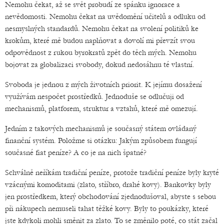
Nemohu čekat, až se svět probudí ze spánku ignorace a
nevědomosti. Nemohu čekat na uvědomění učitelů a odluku od
nesmyslných standardů. Nemohu čekat na svolení politiků ke
krokům, které mě budou naplňovat a dovolí mi převzít svou
odpovědnost z rukou byrokratů zpět do těch mých. Nemohu
bojovat za globalizaci svobody, dokud nedosáhnu té vlastní.
Svoboda je jednou z mých životních priorit. K jejímu dosažení
využívám nespočet prostředků. Jednoduše se odlučuji od
mechanismů, platforem, struktur a vztahů, které mě omezují.
Jedním z takových mechanismů je současný státem ovládaný
finanční systém. Položme si otázku: Jakým způsobem fungují
současné fiat peníze? A co je na nich špatné?
Schválně neříkám tradiční peníze, protože tradiční peníze byly kryté
vzácnými komoditami (zlato, stříbro, drahé kovy). Bankovky byly
jen prostředkem, který obchodování zjednodušoval, abyste s sebou
při nákupech nemuseli tahat těžké kovy. Byly to poukázky, které
jste kdykoli mohli směnit za zlato. To se změnilo poté, co stát začal