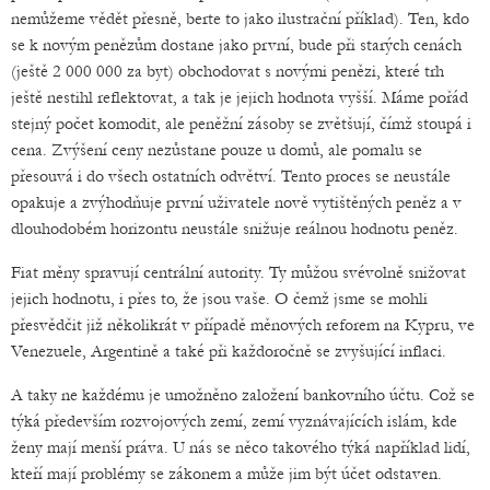
nemůžeme vědět přesně, berte to jako ilustrační příklad). Ten, kdo
se k novým penězům dostane jako první, bude při starých cenách
(ještě 2 000 000 za byt) obchodovat s novými penězi, které trh
ještě nestihl reflektovat, a tak je jejich hodnota vyšší. Máme pořád
stejný počet komodit, ale peněžní zásoby se zvětšují, čímž stoupá i
cena. Zvýšení ceny nezůstane pouze u domů, ale pomalu se
přesouvá i do všech ostatních odvětví. Tento proces se neustále
opakuje a zvýhodňuje první uživatele nově vytištěných peněz a v
dlouhodobém horizontu neustále snižuje reálnou hodnotu peněz.
Fiat měny spravují centrální autority. Ty můžou svévolně snižovat
jejich hodnotu, i přes to, že jsou vaše. O čemž jsme se mohli
přesvědčit již několikrát v případě měnových reforem na Kypru, ve
Venezuele, Argentině a také při každoročně se zvyšující inflaci.
A taky ne každému je umožněno založení bankovního účtu. Což se
týká především rozvojových zemí, zemí vyznávajících islám, kde
ženy mají menší práva. U nás se něco takového týká například lidí,
kteří mají problémy se zákonem a může jim být účet odstaven.