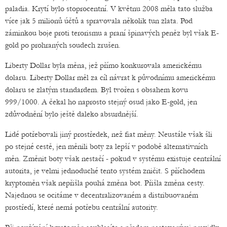
paladia. Krytí bylo stoprocentní. V květnu 2008 měla tato služba
více jak 5 milionů účtů a spravovala několik tun zlata. Pod
záminkou boje proti terorismu a praní špinavých peněz byl však E-
gold po prohraných soudech zrušen.
Liberty Dollar byla měna, jež přímo konkurovala americkému
dolaru. Liberty Dollar měl za cíl návrat k původnímu americkému
dolaru se zlatým standardem. Byl tvořen s obsahem kovu
999/1000. A čekal ho naprosto stejný osud jako E-gold, jen
zdůvodnění bylo ještě daleko absurdnější.
Lidé potřebovali jiný prostředek, než fiat měny. Neustále však šli
po stejné cestě, jen měnili boty za lepší v podobě alternativních
měn. Změnit boty však nestačí - pokud v systému existuje centrální
autorita, je velmi jednoduché tento systém zničit. S příchodem
kryptoměn však nepřišla pouhá změna bot. Přišla změna cesty.
Najednou se ocitáme v decentralizovaném a distribuovaném
prostředí, které nemá potřebu centrální autority.