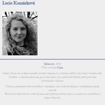
Lucie Komárková
Mises.cz
,
2026
Web vytvořil
Urza
.
Cílem Mises.cz je ekonomická osvěta veřejnosti; uvítáme, když naše texty budete šířit.
Souhlas s šířením platí jen pro naše texty; pro převzaté články platí pravidla
původního zdroje.
Názory prezentované na těchto stránkách jsou individuálními vyjádřeními jejich
autorů.
Provozovatel tohoto webu k nim nevyjadřuje žádný názor a nenese za ně žádnou
odpovědnost.