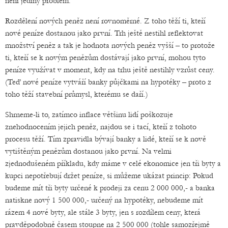
není jediný problém.
Rozdělení nových peněz není rovnoměrné. Z toho těží ti, kteří
nové peníze dostanou jako první. Trh ještě nestihl reflektovat
množství peněz a tak je hodnota nových peněz vyšší – to protože
ti, kteří se k novým penězům dostávají jako první, mohou tyto
peníze využívat v moment, kdy na trhu ještě nestihly vzrůst ceny.
(Teď nové peníze vytváří banky půjčkami na hypotéky – proto z
toho těží stavební průmysl, kterému se daří.)
Shrneme-li to, zatímco inflace většinu lidí poškozuje
znehodnocením jejich peněz, najdou se i tací, kteří z tohoto
procesu těží. Tím zpravidla bývají banky a lidé, kteří se k nově
vytištěným penězům dostanou jako první. Na velmi
zjednodušeném příkladu, kdy máme v celé ekonomice jen tři byty a
kupci nepotřebují držet peníze, si můžeme ukázat princip: Pokud
budeme mít tři byty určené k prodeji za cenu 2 000 000,- a banka
natiskne nový 1 500 000,- určený na hypotéky, nebudeme mít
rázem 4 nové byty, ale stále 3 byty, jen s rozdílem ceny, která
pravděpodobně časem stoupne na 2 500 000 (tohle samozřejmě