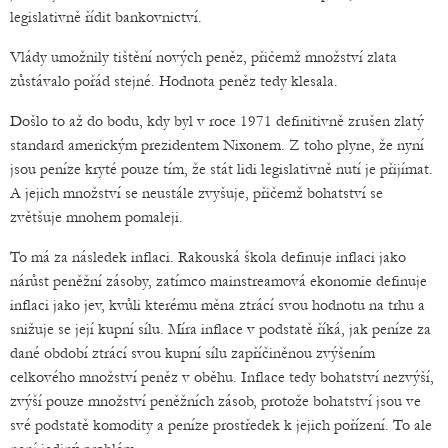
legislativně řídit bankovnictví.
Vlády umožnily tištění nových peněz, přičemž množství zlata
zůstávalo pořád stejné. Hodnota peněz tedy klesala.
Došlo to až do bodu, kdy byl v roce 1971 definitivně zrušen zlatý
standard americkým prezidentem Nixonem. Z toho plyne, že nyní
jsou peníze kryté pouze tím, že stát lidi legislativně nutí je přijímat.
A jejich množství se neustále zvyšuje, přičemž bohatství se
zvětšuje mnohem pomaleji.
To má za následek inflaci. Rakouská škola definuje inflaci jako
nárůst peněžní zásoby, zatímco mainstreamová ekonomie definuje
inflaci jako jev, kvůli kterému měna ztrácí svou hodnotu na trhu a
snižuje se její kupní sílu. Míra inflace v podstatě říká, jak peníze za
dané období ztrácí svou kupní sílu zapříčiněnou zvýšením
celkového množství peněz v oběhu. Inflace tedy bohatství nezvýší,
zvýší pouze množství peněžních zásob, protože bohatství jsou ve
své podstatě komodity a peníze prostředek k jejich pořízení. To ale