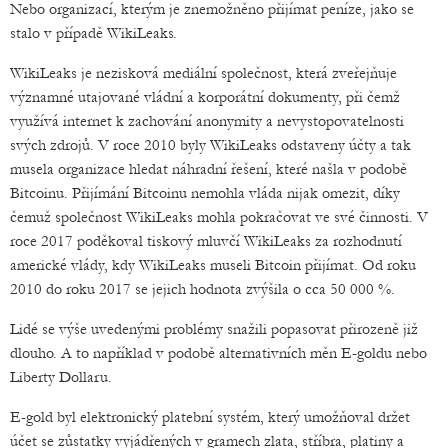
Nebo organizací, kterým je znemožněno přijímat peníze, jako se
stalo v případě WikiLeaks.
WikiLeaks je nezisková mediální společnost, která zveřejňuje
významné utajované vládní a korporátní dokumenty, při čemž
využívá internet k zachování anonymity a nevystopovatelnosti
svých zdrojů. V roce 2010 byly WikiLeaks odstaveny účty a tak
musela organizace hledat náhradní řešení, které našla v podobě
Bitcoinu. Přijímání Bitcoinu nemohla vláda nijak omezit, díky
čemuž společnost WikiLeaks mohla pokračovat ve své činnosti. V
roce 2017 poděkoval tiskový mluvčí WikiLeaks za rozhodnutí
americké vlády, kdy WikiLeaks museli Bitcoin přijímat. Od roku
2010 do roku 2017 se jejich hodnota zvýšila o cca 50 000 %.
Lidé se výše uvedenými problémy snažili popasovat přirozeně již
dlouho. A to například v podobě alternativních měn E-goldu nebo
Liberty Dollaru.
E-gold byl elektronický platební systém, který umožňoval držet
účet se zůstatky vyjádřených v gramech zlata, stříbra, platiny a