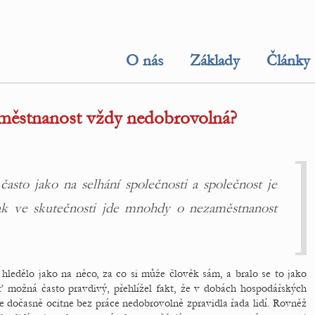
O nás
Základy
Články
aměstnanost vždy nedobrovolná?
asto jako na selhání společnosti a společnost je
ak ve skutečnosti jde mnohdy o nezaměstnanost
hledělo jako na něco, za co si může člověk sám, a bralo se to jako
ť možná často pravdivý, přehlížel fakt, že v dobách hospodářských
e dočasně ocitne bez práce nedobrovolně zpravidla řada lidí. Rovněž