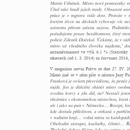
Martin Urbánek. Město nové pomocníky str
Úřad také hradí jejich mzdy. Obsazení asi
práce je v registru stále dost. Protože v 
kterým život na dávkách vyhovuje víc než 
asistenta přitom určena nejsou. Podmínkou
požadujeme pouze bezúhonnost, čistý trestn
policie Zdeněk Dočekal. 'Čekáme, že v září 
místo už vhodného člověka najdeme,' do
nezaměstnanost ve výši 6.1 % (Statistiky
okresech (od 1. 3. 2014) za červenec 2016,
V magazínu novin Právo ze dne 27. IV. 20
Mimo jiné se v něm píše o názoru Jany Fr
Franková je ovšem přesvědčena, že peněz je 
najde. Jen je důležité shánět místo osobn
zvednu kotvy a jdu dál, ne? Nestačí jen
třicátnice s ekonomickou nástavbou, která m
ale i jako au-pair v Německu… Recept, kte
kde dostala příležitost, a otrkaná s patři
v rodném kraji… volná místa tu každopádn
Obchodní zástupci, kuchařky, číšníci… Řed
'Poslední dobou říkám: kdo se ocitne v ev