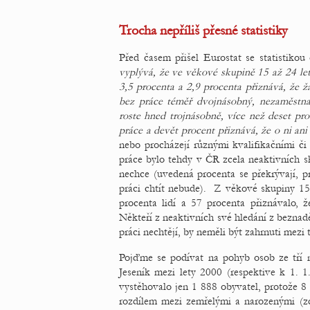
Trocha nepříliš přesné statistiky
Před časem přišel Eurostat se statistiko
vyplývá, že ve věkové skupině 15 až 24 let
3,5 procenta a 2,9 procenta přiznává, že ž
bez práce téměř dvojnásobný, nezaměstna
roste hned trojnásobně, více než deset pro
práce a devět procent přiznává, že o ni ani 
nebo procházejí různými kvalifikačními či 
práce bylo tehdy v ČR zcela neaktivních sk
nechce (uvedená procenta se překrývají, p
práci chtít nebude). Z věkové skupiny 15 
procenta lidí a 57 procenta přiznávalo, 
Někteří z neaktivních své hledání z beznadě
práci nechtějí, by neměli být zahrnuti mezi
Pojďme se podívat na pohyb osob ze tří 
Jeseník mezi lety 2000 (respektive k 1. 1
vystěhovalo jen 1 888 obyvatel, protože 8 
rozdílem mezi zemřelými a narozenými (zdá 