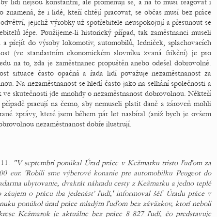
by lidí nejsou konstantní, ale proměňují se, a na to musí reagovat i
o znamená, že i lidé, kteří chtějí pracovat, se občas musí bez práce
í odvětví, jejichž výrobky už spotřebitele neuspokojují a přesunout se
ebitelů lépe. Použijeme-li historický případ, tak zaměstnanci museli
a přejít do výroby lokomotiv, automobilů, ledniček, splachovacích
nost (ve standartním ekonomickém slovníku zvaná frikční) je pro
ledu na to, zda je zaměstnanec propuštěn anebo odešel dobrovolně.
st situace často opačná a řada lidí považuje nezaměstnanost za
u. Na nezaměstnanost se hledí často jako na selhání společnosti a
k ve skutečnosti jde mnohdy o nezaměstnanost dobrovolnou. Někteří
 případě pracují na černo, aby nemuseli platit daně a zároveň mohli
rané zprávy, které jsem během pár let nasbíral (aniž bych je ovšem
dobrovolnou nezaměstnanost dobře ilustrují.
011:
"V septembri ponúkal Úrad práce v Kežmarku tristo ľuďom za
600 eur. 'Robili sme výberové konanie pre automobilku Peugeot do
darma ubytovanie, dvakrát náhradu cesty z Kežmarku a jedno teplé
o záujem o prácu iba jedenásť ľudí,' informoval šéf Úradu práce v
uku ponúkol úrad práce mladým ľuďom bez záväzkov, ktorí neboli
okrese Kežmarok je aktuálne bez práce 8 827 ľudí, čo predstavuje