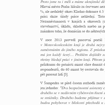
Proto jsme tu i měli a máme ukrajinské dě
Hlavní město Praha hlásilo za červenec ne
%, ale nedaleký okres Kladno dokonce 6.5 % 
práci skrze úřady práce nehledají. Tato
Nezaměstnanosti v krajích a okresech (
stavebnictví, úklidu, skladech anebo na 
známkou toho, že domácím se do některých 
V roce 2013 provedl pracovní portál 
v Moravskoslezském kraji je druhá nejvyš
zaměstnáním do jiného regionu. Z průzkumu
má jen každý šestý… Problém dojíždět za
třetiny hledají práci v jiném kraji. Přitom
průzkumu do patnácti minut chce dorazit d
respondentů, do 60 minut by cestovala do p
pět procent lidí [5].
V Šumperku se před časem rozhodli zaměstn
jen jednoho:
"Dva bezpečnostní asistenty c
druhého se v nedávném výběrovém řízení zís
se strážníky. Druhého budeme přijímat v z
budou pohybovat v blízkosti přechodů u zá