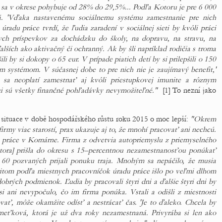
sa v okrese pohybuje od 28% do 29,5%... Podľa Kotoru je pre 6 000
á. 'Vďaka nastavenému sociálnemu systému zamestnanie pre nich
radu práce tvrdí, že ľudia zaradení v sociálnej sieti by kvôli práci
nych príspevkov za dochádzku do školy, na dopravu, na stravu, na
ších ako aktivačný či ochranný. Ak by šli napríklad rodičia s troma
i by si dokopy o 65 eur. V prípade piatich detí by si prilepšili o 150
ym systémom. V súčasnej dobe to pre nich nie je zaujímavý benefit,'
sa neoplatí zamestnať aj kvôli priestupkovej imunite a rôznym
 sú všetky finančné pohľadávky nevymožiteľné."
[1] To nezní jako
a situace v době hospodářského růstu roku 2015 o moc lepší:
"Okrem
rmy viac starostí, prax ukazuje aj to, že mnohí pracovať ani nechcú.
 práce v Komárne. Firma z odvetvia autopriemyslu z priemyselného
utora] prišla do okresu s 15–percentnou nezamestnanosťou ponúkať
0 pozvaných prijali ponuku traja. Mnohým sa nepáčilo, že musia
ritom podľa miestnych pracovníčok úradu práce išlo po veľmi dlhom
obrých podmienok. Ľudia by pracovali štyri dni a ďalšie štyri dni by
i ani nevypočulo, čo im firma ponúka. Vstali a odišli z miestnosti
ať, môže okamžite odísť a nestrácať čas. 'Je to ďaleko. Chcela by
meťková, ktorá je už dva roky nezamestnaná. Privyrába si len ako