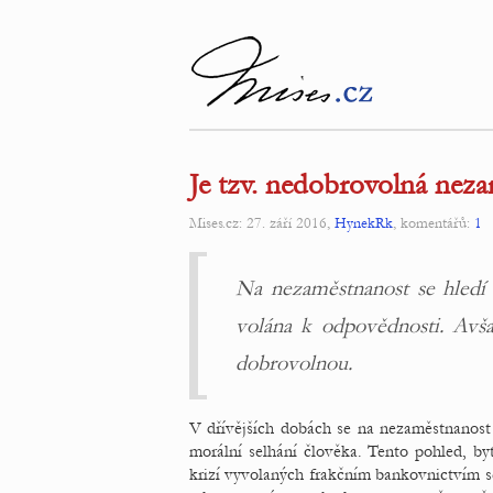
Je tzv. nedobrovolná nez
Mises.cz: 27. září 2016,
HynekRk
, komentářů:
1
Na nezaměstnanost se hledí č
volána k odpovědnosti. Avš
dobrovolnou.
V dřívějších dobách se na nezaměstnanost 
morální selhání člověka. Tento pohled, by
krizí vyvolaných frakčním bankovnictvím s