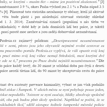
lníky, se kterými – musím říct – máme jen pozitivní zkušenosti."
[3]
zaměstnanost 3.9 %, okres Praha-východ jen 2.1 % a Praha-západ 3.5
[4]. Přirozeně tato statistika nezahrnuje ty občany, kteří již aktivně
 věta bude platit i pro následující citované statistiky ohledně
od 1. 3. 2014). Zaměstnávání cizinců (populární u nás třeba ve
pokladnách) v době kdy je řada domácích lidí bez práce, je taktéž
prací prostě moc nechce a jsou raději dobrovolně nezaměstnaní.
Profesia.cz zajímavý průzkum:
„Desetiprocentní nezaměstnanost
ší v zemi, přesto jsou jeho obyvatelé nejméně svolní cestovat za
 pracovního portálu Profesia.cz vyplývá, že vůli opustit svůj kraj
 prací mimo svůj kraj vůbec nemají Středočeši, mezi kterými dvě
 je zde se 6,7 procenta po Praze druhá nejnižší nezaměstnanost."
Dle
o práce každý šestý, do 30 minut je schůdná doba pro čtyři z deseti
ráce necelá třetina lidí, do 90 minut by akceptovalo cestu do práce
at dva asistenty prevence kriminality, vybrat se jim však podařilo
htěl získat i Šumperk. V ulicích města se nyní pohybuje pouze jeden,
kat nepodařilo. 'Asistent se nyní zaučuje, hlídky absolvuje společně
áří, oba pak budou plnit úkoly společně. Například se počítá, že se
kladních škol,' sdělil zástupce ředitele šumperské městské policie