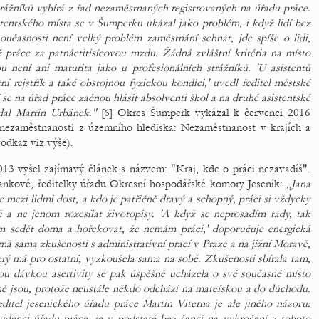
ážníků vybírá z řad nezaměstnaných registrovaných na úřadu práce.
stentského místa se v Šumperku ukázal jako problém, i když lidí bez
současnosti není velký problém zaměstnání sehnat, jde spíše o lidi,
práce za patnáctitisíco­vou mzdu. Žádná zvláštní kritéria na místo
 není ani maturita jako u profesionálních strážníků. 'U asistentů
í rejstřík a také obstojnou fyzickou kondici,' uvedl ředitel městské
se na úřad práce začnou hlásit absolventi škol a na druhé asistentské
dal Martin Urbánek."
[6] Okres Šumperk vykázal k červenci 2016
 nezaměstnanosti z územního hlediska: Nezaměstnanost v krajích a
 odkaz viz výše).
13 vyšel zajímavý článek s názvem: "Kraj, kde o práci nezavadíš".
ankové, ředitelky úřadu Okresní hospodářské komory Jeseník:
„Jana
mezi lidmi dost, a kdo je patřičně dravý a schopný, práci si vždycky
ě a ne jenom rozesílat životopisy. 'A když se neprosadím tady, tak
om sedět doma a hořekovat, že nemám práci,' doporučuje energická
á sama zkušenosti s administrativní prací v Praze a na jižní Moravě,
rý má pro ostatní, vyzkoušela sama na sobě. Zkušenosti sbírala tam,
čnou dávkou asertivity se pak úspěšně ucházela o své současné místo
ě jsou, protože neustále někdo odchází na mateřskou a do důchodu.
itel jesenického úřadu práce Martin Viterna je ale jiného názoru:
idenci úřadu práce, je v podstatě bez šancí na vykročení z tohoto