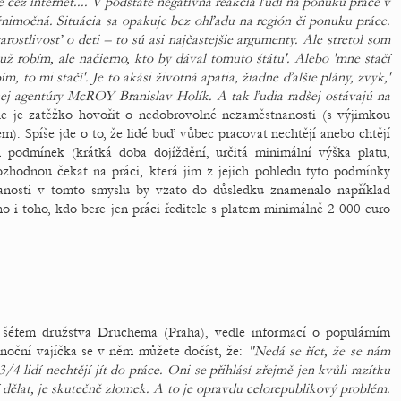
 cez internet.... V podstate negatívna reakcia ľudí na ponuku práce v
imočná. Situácia sa opakuje bez ohľadu na región či ponuku práce.
arostlivosť o deti – to sú asi najčastejšie argumenty. Ale stretol som
už robím, ale načierno, kto by dával tomuto štátu'. Alebo 'mne stačí
 to mi stačí'. Je to akási životná apatia, žiadne ďalšie plány, zvyk,'
ej agentúry McROY Branislav Holík. A tak ľudia radšej ostávajú na
de je zatěžko hovořit o nedobrovolné nezaměstnanosti (s výjimkou
). Spíše jde o to, že lidé buď vůbec pracovat nechtějí anebo chtějí
h podmínek (krátká doba dojíždění, určitá minimální výška platu,
ozhodnou čekat na práci, která jim z jejich pohledu tyto podmínky
anosti v tomto smyslu by vzato do důsledku znamenalo například
i toho, kdo bere jen práci ředitele s platem minimálně 2 000 euro
 šéfem družstva Druchema (Praha), vedle informací o populárním
onoční vajíčka se v něm můžete dočíst, že:
"Nedá se říct, že se nám
3/4 lidí nechtějí jít do práce. Oni se přihlásí zřejmě jen kvůli razítku
tějí dělat, je skutečně zlomek. A to je opravdu celorepublikový problém.