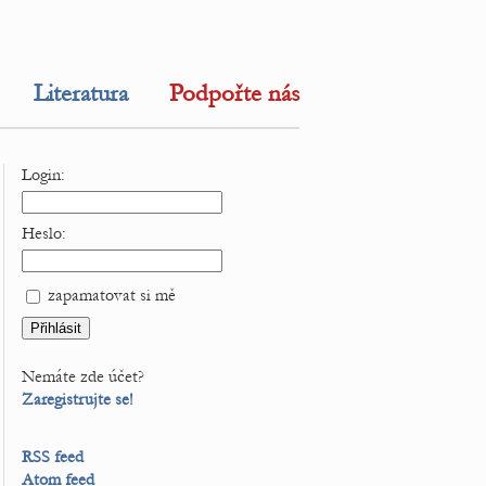
Literatura
Podpořte nás
Login:
Heslo:
zapamatovat si mě
Nemáte zde účet?
Zaregistrujte se!
RSS feed
Atom feed