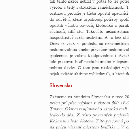
tak tento názor nebral v potaz to, že potře
výroba a tedy i struktura zaměstnanosti. T
ocitnout, protože je třeba opustit upadajíc
do odvětví, které uspokojují potřeby spotř
opustiti výrobu povozů, klobouků a paruk 
záchodů, riflí atd. Takováto nezaměstna
hospodářství zcela nezbytná. A to bez oh
Dnes je však v pohledu na nezaměstnano
nedobrovolnou anebo převážně nedobrovolno
společnost je volána k odpovědnosti. Avša
lidé pracovat buď nechtějí anebo v lepším
pobírat dávky. O tom jsou následující vyb
nějak zvláště aktivně vyhledával), a které 
Slovensko
Začneme na středním Slovensku v roce 2
prácu pri páse výplatu v čistom 500 až 
Trnavy. Okrem zaujímavého zárobku mali z
jedlo do dňa. Z tristo pozvaných prejavil
Kežmarku Ivan Kotora. Túto pracovnú pon
na prácu viazaní miestom bydliska... V 