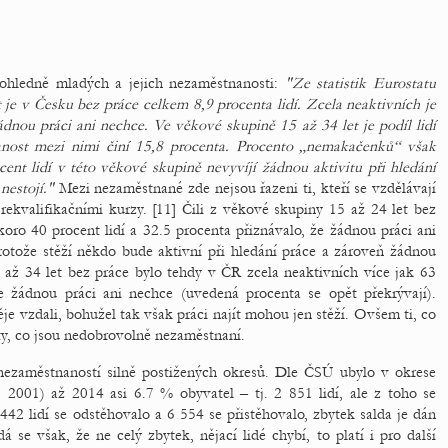
u ohledně mladých a jejich nezaměstnanosti:
"Ze statistik Eurostatu
 je v Česku bez práce celkem 8,9 procenta lidí. Zcela neaktivních je
ádnou práci ani nechce. Ve věkové skupině 15 až 34 let je podíl lidí
nost mezi nimi činí 15,8 procenta. Procento „nemakačenků“ však
cent lidí v této věkové skupině nevyvíjí žádnou aktivitu při hledání
nestojí."
Mezi nezaměstnané zde nejsou řazeni ti, kteří se vzdělávají
rekvalifikačními kurzy. [11] Čili z věkové skupiny 15 až 24 let bez
oro 40 procent lidí a 32.5 procenta přiznávalo, že žádnou práci ani
rotože stěží někdo bude aktivní při hledání práce a zároveň žádnou
až 34 let bez práce bylo tehdy v ČR zcela neaktivních více jak 63
že žádnou práci ani nechce (uvedená procenta se opět překrývají).
je vzdali, bohužel tak však práci najít mohou jen stěží. Ovšem ti, co
 ty, co jsou nedobrovolně nezaměstnaní.
nezaměstnaností silně postižených okresů. Dle ČSÚ ubylo v okrese
. 2001) až 2014 asi 6.7 % obyvatel – tj. 2 851 lidí, ale z toho se
442 lidí se odstěhovalo a 6 554 se přistěhovalo, zbytek salda je dán
se však, že ne celý zbytek, nějací lidé chybí, to platí i pro další