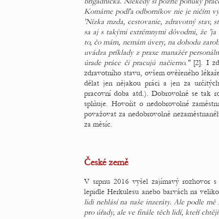
brigádnička. Niekedy si pozrie ponuky práce
Komárne podľa odborníkov nie je ničím výn
'Nízka mzda, cestovanie, zdravotný stav, st
sa aj s takými extrémnymi dôvodmi, že 'ja 
to, čo mám, nemám úvery, na dohodu zarobím,
uvádza príklady z praxe manažér personáln
úrade práce či pracujú načierno."
[2]. I z
zdravotního stavu, ovšem ověřeného lékařem
dělat jen nějakou práci a jen za určitýc
pracovní doba atd.). Dobrovolně se tak r
splňuje. Hovořit o nedobrovolné zaměstn
považovat za nedobrovolně nezaměstnaného 
za měsíc.
České země
V srpnu 2016 vyšel zajímavý rozhovor s
lepidle Herkulesu anebo barvách na velik
lidi nehlásí na naše inzeráty. Ale podle mě 
pro úřady, ale ve finále těch lidí, kteří ch