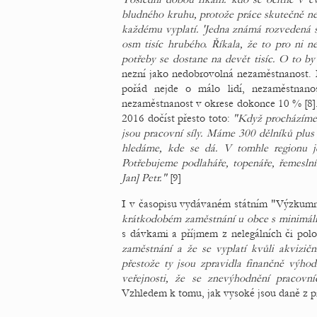
bludného kruhu, protože práce skutečně ne
každému vyplatí. 'Jedna známá rozvedená s 
osm tisíc hrubého. Říkala, že to pro ni n
potřeby se dostane na devět tisíc. O to by 
nezní jako nedobrovolná nezaměstnanost. D
pořád nejde o málo lidí, nezaměstnan
nezaměstnanost v okrese dokonce 10 % [8]
2016 dočíst přesto toto:
"Když procházíme v
jsou pracovní síly. Máme 300 dělníků plus
hledáme, kde se dá. V tomhle regionu j
Potřebujeme podlaháře, topenáře, řemeslní
Jan] Petr."
[9]
I v časopisu vydávaném státním "Výzkumným
krátkodobém zaměstnání u obce s minimál
s dávkami a příjmem z nelegálních či polol
zaměstnání a že se vyplatí kvůli akvizič
přestože ty jsou zpravidla finančně výho
veřejnosti, že se znevýhodnění pracovn
Vzhledem k tomu, jak vysoké jsou daně z p