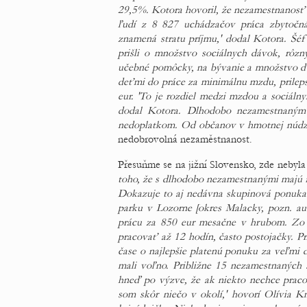
29,5%. Kotora hovoril, že nezamestnanosť 
ľudí z 8 827 uchádzačov práca zbytočn
znamená stratu príjmu,' dodal Kotora. Šéf ú
prišli o množstvo sociálnych dávok, rôz
učebné pomôcky, na bývanie a množstvo ďal
deťmi do práce za minimálnu mzdu, prilepšil
eur. 'To je rozdiel medzi mzdou a sociáln
dodal Kotora. Dlhodobo nezamestnaným 
nedoplatkom. Od občanov v hmotnej núdzi
nedobrovolná nezaměstnanost.
Přesuňme se na jižní Slovensko, zde nebyl
toho, že s dlhodobo nezamestnanými majú fi
Dokazuje to aj nedávna skupinová ponuka
parku v Lozorne [okres Malacky, pozn. a
prácu za 850 eur mesačne v hrubom. Zo 6
pracovať až 12 hodín, často postojačky. P
čase o najlepšie platenú ponuku za veľmi d
mali voľno. Približne 15 nezamestnaných s
hneď po výzve, že ak niekto nechce pracov
som skôr niečo v okolí,' hovorí Olívia K