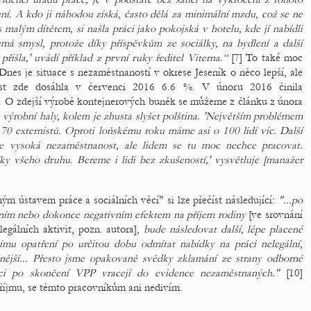
ní. A kdo ji náhodou získá, často dělá za minimální mzdu, což se ne
malým dítětem, si našla práci jako pokojská v hotelu, kde jí nabídli
emá smysl, protože díky příspěvkům ze sociálky, na bydlení a další
přišla,' uvádí příklad z první ruky ředitel Viterna.“
[7] To také moc
nes je situace s nezaměstnaností v okrese Jeseník o něco lepší, ale
ost zde dosáhla v červenci 2016 6.6 %. V únoru 2016 činila
. O zdejší výrobě kontejnerových buněk se můžeme z článku z února
ýrobní haly, kolem je zhusta slyšet polština. 'Největším problémem
 70 externistů. Oproti loňskému roku máme asi o 100 lidí víc. Další
e vysoká nezaměstnanost, ale lidem se tu moc nechce pracovat.
ky všeho druhu. Bereme i lidi bez zkušeností,' vysvětluje [manažer
 ústavem práce a sociálních věcí" si lze přečíst následující:
"...po
ním nebo dokonce negativním efektem na příjem rodiny
[ve srovnání
egálních aktivit, pozn. autora],
bude následovat další, lépe placené
nímu opatření po určitou dobu odmítat nabídky na práci nelegální,
dnější... Přesto jsme opakovaně svědky zklamání ze strany odborné
íci po skončení VPP vracejí do evidence nezaměstnaných."
[10]
říjmu, se těmto pracovníkům ani nedivím.