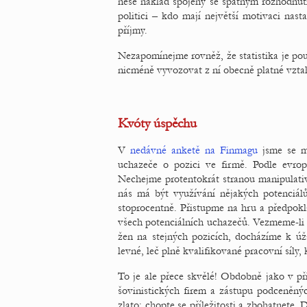
nese náklad spojený se špatným rozhodnutím.
politici – kdo mají největší motivaci nas
příjmy.
Nezapomínejme rovněž, že statistika je pou
nicméně vyvozovat z ní obecně platné vztahy
Kvóty úspěchu
V
nedávné anketě na Finmagu
jsme se mo
uchazeče o pozici ve firmě. Podle evro
Nechejme protentokrát stranou manipulativ
nás má být využívání nějakých potenciál
stoprocentně. Přistupme na hru a předpoklá
všech potenciálních uchazečů. Vezmeme-li 
žen na stejných pozicích, docházíme k úž
levné, leč plně kvalifikované pracovní síly,
To je ale přece skvělé! Obdobně jako v př
šovinistických firem a zástupu podceněnýc
zlato: chopte se příležitosti a zbohatnete.