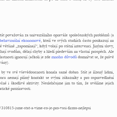
 stát považován za univerzálního opraváře společenských problémů (a
behaviorální ekonomové
, kteří ve svých studiích často poukazují na
é většině „zapomínají“, když volají po státní intervenci. Jinými slovy,
hají svodům, dělají chyby a hledí především na vlastní prospěch. Ale
lastnosti ignorují (ačkoli je zde
mnoho důvodů
domnívat se, že právě
ovány).
á by ve své vševědoucnosti konala samé dobro. Stát je řízený lidmi,
toru nemají přímý kontakt se svými zákazníky a pro ospravedlnění
čné i škodlivé aktivity. Neulehčujme jim to tím, že uvěříme jejich
tické prozíravosti.
310815-jsme-stat-a-vime-co-je-pro-vasi-firmu-nejlepsi