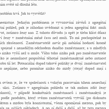
ím světě už dlouhá léta.
problém trvá. Jak to vysvětlit?
eexistuje. Jediným problémem je vyvozování závěrů z agregátní
átní pohled, pak je záhodno uvědomit si jeden agregátní fakt: muži
vot, zatímco ženy ano. Z tohoto důvodu (a opět je třeba klást důraz
ráví ženy v zaměstnání méně času než muži. To má pochopitelně za
vních zkušeností. Zaměstnavatelé navíc při nabírání hodnotí kromě
iko spojené s nenadálým odchodem daného zaměstnance; a u mladých
 riziko vyšší než u muže. Váhu toho rizika pak pro zaměstnavatele
, jako je nemožnost propuštění těhotné zaměstnankyně nebo nutnost
u tří let. Potenciální dopad takové politiky je dvojí: zaměstnavatel
to nepřijme, nebo promítne riziko do mzdy (stejný dopad mají i
 ovšem je, že ve společnosti s volným pracovním trhem nenechají
na ulici. Zatímco v agregátním pohledu se tak mohou zdát ženy
olností), v případě konkrétních zaměstnanců i zaměstnankyň je
 podle produktu, který svému zaměstnavateli vytváří (po diskontu
uktem a mzdou byla konzistentní, všemi opomíjená mezera, pak by
ala na nižších nákladech. A po ní další a další, až by tato mezera