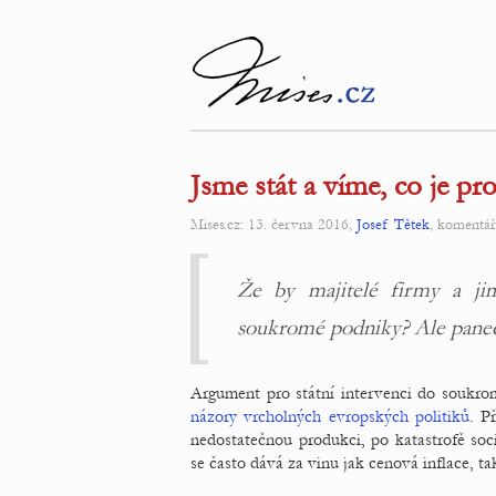
Jsme stát a víme, co je pro
Mises.cz: 13. června 2016,
Josef Tětek
, komentá
Že by majitelé firmy a jim
soukromé podniky? Ale panečk
Argument pro státní intervenci do soukrom
názory vrcholných evropských politiků
. P
nedostatečnou produkci, po katastrofě so
se často dává za vinu jak cenová inflace, tak