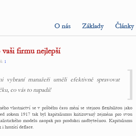
O nás
Základy
Články
 vaši firmu nejlepší
řů:
1
i vybraní manažeři uměli efektivně spravovat
u, co vás to napadá!
ého vlastnictví se v průběhu času mění se stejnou flexibilitou jako
řed rokem 1917 tak byl kapitalismus kritizovaný zejména pro svou
cialistického modelu naopak pro produkci nadbytečnou. Kapitalismu
 i hrozící deflace.