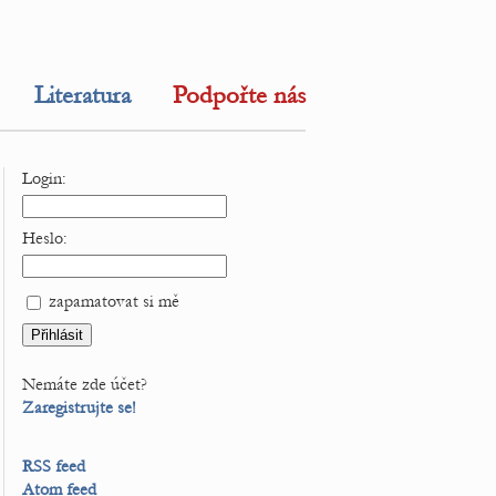
Literatura
Podpořte nás
Login:
Heslo:
zapamatovat si mě
Nemáte zde účet?
Zaregistrujte se!
RSS feed
Atom feed