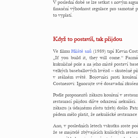
V poslední době se lze setkat s novým argu
finanční výhodnost regulace pro samotné po
to vyplatí.
Když to postavíš, tak přijdou
Ve filmu
Hřiště snů
(1989) trpí Kevin Costn
„If you build it, they will come.“ Farm
kukuřičné pole a na jeho místě postaví base
velkých baseballových hvězd – skutečně př
v reálném světě. Bojovníci proti kouření
Costnerovi: Ignorujte své dosavadní zkušenos
Podle proponentů zákazu kouření v restaurac
restaurací přijdou dříve odrazení nekuřáci
zákazu (a údajnému růstu tržeb) došlo. Patr
pádem mělo platit, že nekuřácké restaurace 
Ano, v posledních letech vskutku roste poč
že se majitelé zbývajících kuřáckých restaur