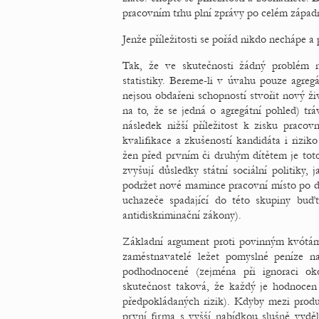
pracovním trhu plní zprávy po celém západn
Jenže příležitosti se pořád nikdo nechápe a 
Tak, že ve skutečnosti žádný problém n
statistiky. Bereme-li v úvahu pouze agreg
nejsou obdařeni schopností stvořit nový ži
na to, že se jedná o agregátní pohled) t
následek nižší příležitost k zisku praco
kvalifikace a zkušeností kandidáta i riz
žen před prvním či druhým dítětem je toto
zvyšují důsledky státní sociální politiky
podržet nové mamince pracovní místo po dob
uchazeče spadající do této skupiny buď
antidiskriminační zákony).
Základní argument proti povinným kvótám
zaměstnavatelé ležet pomyslné peníze 
podhodnocené (zejména při ignoraci ok
skutečnost taková, že každý je hodnocen
předpokládaných rizik). Kdyby mezi prod
první firma s vyšší nabídkou slušně vyděl