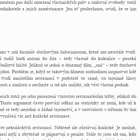
mentem pro další omezení vlastnických práv a smluvní svobody: totiž
dnikatele a jejich zaměstnance. Jen ať poslechnou, uvidí, že se jim
er v roli farmáře sluchovými halucinacemi, které mu neustále tvrdí:
ář tudíž hodí rozum do žita – tedy vlastně do kukuřice – poseká
ballové hřiště. Jelikož se jedná o dojemný film, „oni“ – tedy duchové
ijdou. Problém je, když se takovým filmem rozhodnou inspirovat lidé
 tvrdí majitelům restaurací v podstatě to samé, co tajemné hlasy
ti a znalosti a nechejte si od nás nařídit, jak vést vlastní podnik.
ích totiž po jeho prosazení vzrostou restauratérům tržby, jelikož do
. Tento argument často provází odkaz na statistiky ze zemí, kde už k
ně se tedy nejedná o žádné tajemství, a v souvislosti s tržbami by tím
vynášejí víc než kuřácké restaurace.
et nekuřáckých restaurací. Některé ale zůstávají kuřácké. Je možné,
ací mýlí a zbytečně se připravují o peníze. Stále to jsou ale oni, kdo