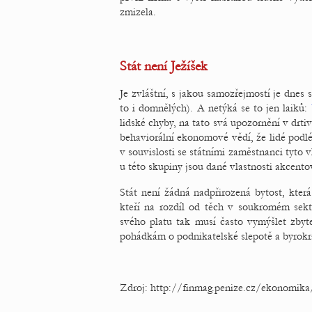
zmizela.
Stát není Ježíšek
Je zvláštní, s jakou samozřejmostí je dnes
to i domnělých). A netýká se to jen laiků:
lidské chyby, na tato svá upozornění v drtiv
behaviorální ekonomové vědí, že lidé podlé
v souvislosti se státními zaměstnanci tyto v
u této skupiny jsou dané vlastnosti akcent
Stát není žádná nadpřirozená bytost, kter
kteří na rozdíl od těch v soukromém sek
svého platu tak musí často vymýšlet zbyte
pohádkám o podnikatelské slepotě a byrokra
Zdroj: http://finmag.penize.cz/ekonomika/