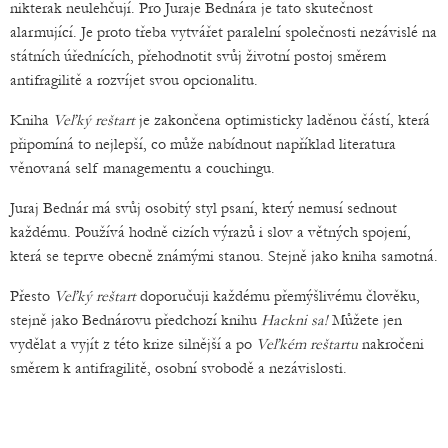
nikterak neulehčují. Pro Juraje Bednára je tato skutečnost
alarmující. Je proto třeba vytvářet paralelní společnosti nezávislé na
státních úřednících, přehodnotit svůj životní postoj směrem
antifragilitě a rozvíjet svou opcionalitu.
Kniha
Veľký reštart
je zakončena optimisticky laděnou částí, která
připomíná to nejlepší, co může nabídnout například literatura
věnovaná self managementu a couchingu.
Juraj Bednár má svůj osobitý styl psaní, který nemusí sednout
každému. Používá hodně cizích výrazů i slov a větných spojení,
která se teprve obecně známými stanou. Stejně jako kniha samotná.
Přesto
Veľký reštart
doporučuji každému přemýšlivému člověku,
stejně jako Bednárovu předchozí knihu
Hackni sa!
Můžete jen
vydělat a vyjít z této krize silnější a po
Veľkém reštartu
nakročeni
směrem k antifragilitě, osobní svobodě a nezávislosti.