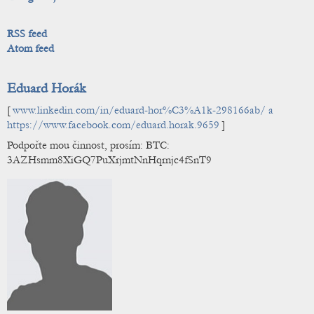
RSS feed
Atom feed
Eduard Horák
[
www.linkedin.com/in/eduard-hor%C3%A1k-298166ab/ a
https://www.facebook.com/eduard.horak.9659
]
Podpořte mou činnost, prosím: BTC:
3AZHsmm8XiGQ7PuXrjmtNnHqrnjc4fSnT9