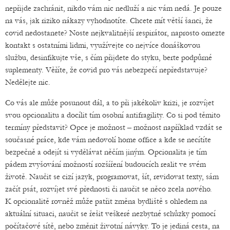
nepřijde zachránit, nikdo vám nic nedluží a nic vám nedá. Je pouze
na vás, jak riziko nákazy vyhodnotíte. Chcete mít větší šanci, že
covid nedostanete? Noste nejkvalitnější respirátor, naprosto omezte
kontakt s ostatními lidmi, využívejte co nejvíce donáškovou
službu, desinfikujte vše, s čím přijdete do styku, berte podpůrné
suplementy. Věříte, že covid pro vás nebezpečí nepředstavuje?
Nedělejte nic.
Co vás ale může posunout dál, a to při jakékoliv krizi, je rozvíjet
svou opcionalitu a docílit tím osobní antifragility. Co si pod těmito
termíny představit? Opce je možnost – možnost například vzdát se
současné práce, kde vám nedovolí home office a kde se necítíte
bezpečně a odejít si vydělávat něčím jiným. Opcionalita je tím
pádem zvyšování možností rozšíření budoucích realit ve svém
životě. Naučit se cizí jazyk, programovat, šít, revidovat texty, sám
začít psát, rozvíjet své přednosti či naučit se něco zcela nového.
K opcionalitě rovněž může patřit změna bydliště s ohledem na
aktuální situaci, naučit se řešit veškeré nezbytné schůzky pomocí
počítačové sítě, nebo změnit životní návyky. To je jediná cesta, na