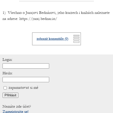
1)
Všechno o Jurajovi Bednárovi, jeho kurzech i knihách naleznete
na adrese: https://juraj.bednar.io/
zobrazit komentáře (0)
Login:
Heslo:
zapamatovat si mě
Nemáte zde účet?
Zaregistrujte se!