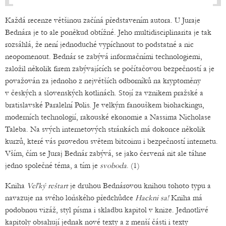
Každá recenze většinou začíná představením autora. U Juraje
Bednára je to ale poněkud obtížné. Jeho multidisciplinarita je tak
rozsáhlá, že není jednoduché vypíchnout to podstatné a nic
neopomenout. Bednár se zabývá informačními technologiemi,
založil několik firem zabývajících se počítačovou bezpečností a je
považován za jednoho z největších odborníků na kryptoměny
v českých a slovenských kotlinách. Stojí za vznikem pražské a
bratislavské Paralelní Polis. Je velkým fanouškem biohackingu,
moderních technologií, rakouské ekonomie a Nassima Nicholase
Taleba. Na svých internetových stránkách má dokonce několik
kurzů, které vás provedou světem bitcoinu i bezpečností internetu.
Vším, čím se Juraj Bednár zabývá, se jako červená nit ale táhne
jedno společné téma, a tím je
svoboda
. (1)
Kniha
Veľký reštart
je druhou Bednárovou knihou tohoto typu a
navazuje na svého loňského předchůdce
Hackni sa!
Kniha má
podobnou vizáž, styl písma i skladbu kapitol v knize. Jednotlivé
kapitoly obsahují jednak nové texty a z menší části i texty