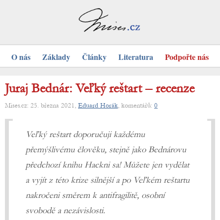
O nás
Základy
Články
Literatura
Podpořte nás
Juraj Bednár: Veľký reštart – recenze
Mises.cz: 25. března 2021,
Eduard Horák
, komentářů:
0
Veľký reštart doporučuji každému
přemýšlivému člověku, stejně jako Bednárovu
předchozí knihu Hackni sa! Můžete jen vydělat
a vyjít z této krize silnější a po Veľkém reštartu
nakročeni směrem k antifragilitě, osobní
svobodě a nezávislosti.