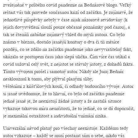
zveřejněné v průběhu covid pandemie na Bednárově blogu. Veľký
reštart vás tak provede současnou krizí od začátku. Je zajímavé, že
jednotlivé příspěvky nebyly v čase nijak názorově revidovány (k
jejich dovysvětlení slouží pouze občasné poznámky pod čarou), a
tak se čtenáři nabídne zajímavý vhled do mysli autora. Co bylo
známo v březnu, dostalo jasnější kontury o dva či tři měsíce
později, co se zdálo na začátku pandemie jako nevyvratitelný fakt,
ukázalo se postupem času jako slepá ulička. Čím více čas utíkal a
covid sužoval celý svět, z nejistot se stávaly jistoty, z dohadů fakta.
Tímto vývojem prošel i samotný autor. Nikdy ale Juraj Bednár
nesklouznul k tomu, aby plýtval planými sliby,
věštěními z křišťálových koulí, či odhady budoucího vývoje. Autor
si jasně uvědomuje, že to hlavní, co bylo od začátku pandemie
jediné jasné je, že neexistují žádné jistoty a že nastalá situace
vykazuje takovou míru neurčitosti, že to jediné, co se dá doporučit,
je maximální ostražitost a individuální vnímání rizika.
Univerzální návod platný pro všechny neexistuje. Každému tedy
autor vzkazuje – každý se musí postarat sám o sebe, nikdo vás