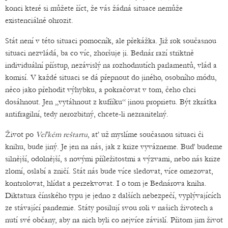
konci které si můžete říct, že vás žádná situace nemůže
existenciálně ohrozit.
Stát není v této situaci pomocník, ale překážka. Již rok současnou
situaci nezvládá, ba co víc, zhoršuje ji. Bednár razí striktně
individuální přístup, nezávislý na rozhodnutích parlamentů, vlád a
komisí. V každé situaci se dá přepnout do jiného, osobního módu,
něco jako přehodit výhybku, a pokračovat v tom, čeho chci
dosáhnout. Jen „vytáhnout z kufříku“ jinou proprietu. Být zkrátka
antifragilní, tedy nerozbitný, chcete-li nezranitelný.
Život po
Veľkém reštartu
, ať už myslíme současnou situaci či
knihu, bude jiný. Je jen na nás, jak z krize vyvázneme. Buď budeme
silnější, odolnější, s novými příležitostmi a výzvami, nebo nás krize
zlomí, oslabí a zničí. Stát nás bude více sledovat, více omezovat,
kontrolovat, hlídat a perzekvovat. I o tom je Bednárova kniha.
Diktatura čínského typu je jedno z dalších nebezpečí, vyplývajících
ze stávající pandemie. Státy posilují svou roli v našich životech a
nutí své občany, aby na nich byli co nejvíce závislí. Přitom jim život