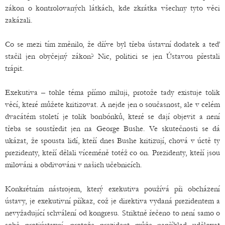
zákon o kontrolovaných látkách, kde zkrátka všechny tyto věci
zakázali.
Co se mezi tím změnilo, že dříve byl třeba ústavní dodatek a teď
stačil jen obyčejný zákon? Nic, politici se jen Ústavou přestali
trápit.
Exekutiva – tohle téma přímo miluji, protože tady existuje tolik
věcí, které můžete kritizovat. A nejde jen o současnost, ale v celém
dvacátém století je tolik bonbónků, které se dají objevit a není
třeba se soustředit jen na George Bushe. Ve skutečnosti se dá
ukázat, že spousta lidí, kteří dnes Bushe kritizují, chová v úctě ty
prezidenty, kteří dělali víceméně totéž co on. Prezidenty, kteří jsou
milováni a obdivováni v našich učebnicích.
Konkrétním nástrojem, který exekutiva používá při obcházení
ústavy, je exekutivní příkaz, což je direktiva vydaná prezidentem a
nevyžadující schválení od kongresu. Striktně řečeno to není samo o