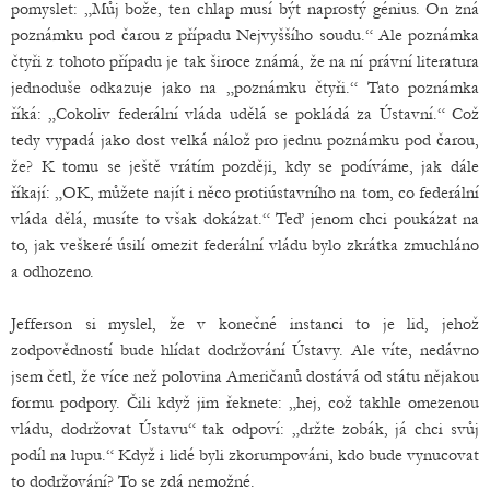
pomyslet: „Můj bože, ten chlap musí být naprostý génius. On zná
poznámku pod čarou z případu Nejvyššího soudu.“ Ale poznámka
čtyři z tohoto případu je tak široce známá, že na ní právní literatura
jednoduše odkazuje jako na „poznámku čtyři.“ Tato poznámka
říká: „Cokoliv federální vláda udělá se pokládá za Ústavní.“ Což
tedy vypadá jako dost velká nálož pro jednu poznámku pod čarou,
že? K tomu se ještě vrátím později, kdy se podíváme, jak dále
říkají: „OK, můžete najít i něco protiústavního na tom, co federální
vláda dělá, musíte to však dokázat.“ Teď jenom chci poukázat na
to, jak veškeré úsilí omezit federální vládu bylo zkrátka zmuchláno
a odhozeno.
Jefferson si myslel, že v konečné instanci to je lid, jehož
zodpovědností bude hlídat dodržování Ústavy. Ale víte, nedávno
jsem četl, že více než polovina Američanů dostává od státu nějakou
formu podpory. Čili když jim řeknete: „hej, což takhle omezenou
vládu, dodržovat Ústavu“ tak odpoví: „držte zobák, já chci svůj
podíl na lupu.“ Když i lidé byli zkorumpováni, kdo bude vynucovat
to dodržování? To se zdá nemožné.