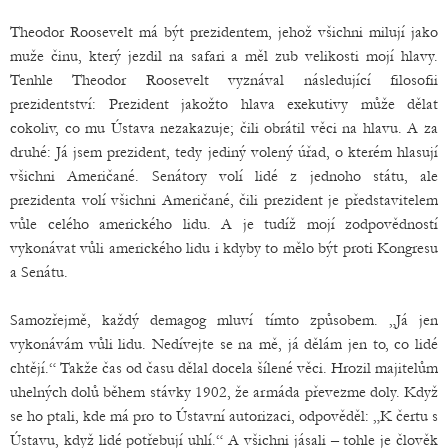
Theodor Roosevelt má být prezidentem, jehož všichni milují jako
muže činu, který jezdil na safari a měl zub velikosti mojí hlavy.
Tenhle Theodor Roosevelt vyznával následující filosofii
prezidentství: Prezident jakožto hlava exekutivy může dělat
cokoliv, co mu Ústava nezakazuje; čili obrátil věci na hlavu. A za
druhé: Já jsem prezident, tedy jediný volený úřad, o kterém hlasují
všichni Američané. Senátory volí lidé z jednoho státu, ale
prezidenta volí všichni Američané, čili prezident je představitelem
vůle celého amerického lidu. A je tudíž mojí zodpovědností
vykonávat vůli amerického lidu i kdyby to mělo být proti Kongresu
a Senátu.
Samozřejmě, každý demagog mluví tímto způsobem. „Já jen
vykonávám vůli lidu. Nedívejte se na mě, já dělám jen to, co lidé
chtějí.“ Takže čas od času dělal docela šílené věci. Hrozil majitelům
uhelných dolů během stávky 1902, že armáda převezme doly. Když
se ho ptali, kde má pro to Ústavní autorizaci, odpověděl: „K čertu s
Ústavu, když lidé potřebují uhlí.“ A všichni jásali – tohle je člověk