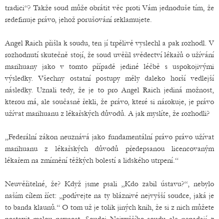
tradici“? Takže soud může obrátit věc proti Vám jednoduše tím, že
redefinuje právo, jehož porušování reklamujete.
Angel Raich přišla k soudu, ten jí trpělivě vyslechl a pak rozhodl. V
rozhodnutí skutečně stojí, že soud uvěřil svědectví lékařů o užívání
marihuany jako v tomto případě jediné léčbě s uspokojivými
výsledky. Všechny ostatní postupy měly daleko horší vedlejší
následky. Uznali tedy, že je to pro Angel Raich jediná možnost,
kterou má, ale současně řekli, že právo, které si nárokuje, je právo
užívat marihuanu z lékařských důvodů. A jak myslíte, že rozhodli?
„Federální zákon neuznává jako fundamentální právo právo užívat
marihuanu z lékařských důvodů předepsanou licencovaným
lékařem na zmírnění těžkých bolestí a lidského utrpení.“
Neuvěřitelné, že? Když jsme psali „Kdo zabil ústavu?“, nebylo
naším cílem říct: „podívejte na ty bláznivé nejvyšší soudce, jaká je
to banda klaunů.“ O tom už je tolik jiných knih, že si z nich můžete