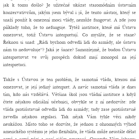
jak k tomu došlo? Je užitečné ukázat staromódním ústavním
konzervativcům, jakým jsem býval i já, že tento nástroj, který se
snaží použít k omezení moci vlády, nemůže fungovat. A zde jsou
příklady toho, že to nefunguje. Tytéž instituce, které má Ústava
omezovat, totiž Ústavu interpretují. Co myslíte, že se stane?
Řeknou si snad: „Rádi bychom odvedli lidi do armády, ale ústava
nám to nedovoluje“? Jaká je šance? Samozřejmě, že budou Ústavu
interpretovat ve svůj prospěch dokud mají monopol na její
interpretaci.
Takže s Ústavou je ten problém, že samotná vláda, kterou má
omezovat, je její jediný interpret. A navíc samotná vláda je dnes
tím, kdo nás vzdělává. Většina škol jsou vládní instituce a když
čtete nějakou oficiální učebnici, obvykle se z ní nedozvíte: zde
vláda protiústavně odvedla lidi do armády; tady zase protiústavně
zavedla nějakou regulaci. Tak nějak Vám tyhle věci nikdy
neukážou. Místo toho se dozvíte, že jednou z ohromných výhod
amerického systému je jeho flexibilita, že vláda může neustále dělat