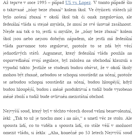
Až teprve v roce 1995 – případ
US vs. Lopez
. V tomto případě šlo
o takzvané „zóny beze zbraní“ kolem škol. Ve čtyřiceti státech již
bylo nošení zbraní v okolí škol tak či onak zregulováno, ale
federální vláda si stejně myslela, že musí ze své úrovně zasáhnout.
Nejde ani tak o to, jestli si myslíte, že „zóny beze zbraní“ kolem
škol jsou nebo nejsou dobrým nápadem, ale jestli má federální
vláda pravomoc toto regulovat, protože to se zdá být věcí
jednotlivých států. Argument, který federální vláda použila na
ospravedlnění svojí regulace, byl založen na obchodní klauzuli a
vypadal takto: Jestliže se studenti budou obávat, že v okolí školy
mohou být zbraně, nebudou se schopni soustředit na učení; protože
se nebudou schopni soustředit na učení, budou hloupější; když
budou hloupější, budou i méně produktivní a tudíž bude vyrobeno
méně zboží a tudíž bude ovlivněn mezistátní obchod.
Nejvyšší soud, který byl v těchto věcech dosud velmi benevolentní,
řekl: „Tak to už je trochu moc i na nás,“ a smetl věc ze stolu. Ale
spousta lidí, co to viděla a spousta lidí, co stále věří v možnost
omezit vládu, si řekla: „Aha, konečně po 53 letech Nejvyšší soud