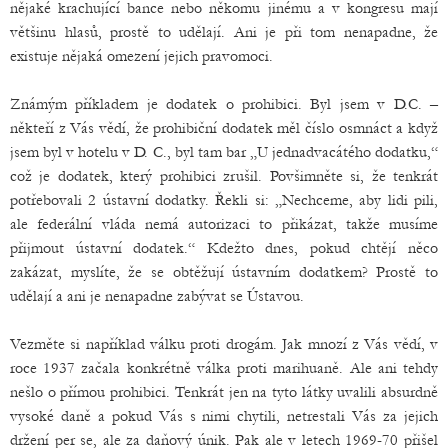
nějaké krachující bance nebo někomu jinému a v kongresu mají
většinu hlasů, prostě to udělají. Ani je při tom nenapadne, že
existuje nějaká omezení jejich pravomoci.
Známým příkladem je dodatek o prohibici. Byl jsem v D.C. –
někteří z Vás vědí, že prohibiční dodatek měl číslo osmnáct a když
jsem byl v hotelu v D. C., byl tam bar „U jednadvacátého dodatku,“
což je dodatek, který prohibici zrušil. Povšimněte si, že tenkrát
potřebovali 2 ústavní dodatky. Řekli si: „Nechceme, aby lidi pili,
ale federální vláda nemá autorizaci to přikázat, takže musíme
přijmout ústavní dodatek.“ Kdežto dnes, pokud chtějí něco
zakázat, myslíte, že se obtěžují ústavním dodatkem? Prostě to
udělají a ani je nenapadne zabývat se Ústavou.
Vezměte si například válku proti drogám. Jak mnozí z Vás vědí, v
roce 1937 začala konkrétně válka proti marihuaně. Ale ani tehdy
nešlo o přímou prohibici. Tenkrát jen na tyto látky uvalili absurdně
vysoké daně a pokud Vás s nimi chytili, netrestali Vás za jejich
držení per se, ale za daňový únik. Pak ale v letech 1969-70 přišel