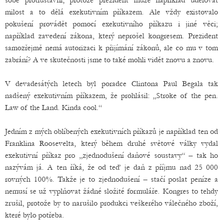
sobě protiústavní, protože prezident může například udělovat
milost a to dělá exekutivním příkazem. Ale vždy existovalo
pokušení provádět pomocí exekutivního příkazu i jiné věci;
například zavedení zákona, který neprošel kongresem. Prezident
samozřejmě nemá autorizaci k přijímání zákonů, ale co mu v tom
zabrání? A ve skutečnosti jsme to také mohli vidět znovu a znovu.
V devadesátých letech byl poradce Clintona Paul Begala tak
nadšený exekutivním příkazem, že prohlásil: „Stroke of the pen.
Law of the Land. Kinda cool.“
Jedním z mých oblíbených exekutivních příkazů je například ten od
Franklina Roosevelta, který během druhé světové války vydal
exekutivní příkaz pro „zjednodušení daňové soustavy“ – tak ho
nazývám já. A ten říká, že od teď je daň z příjmu nad 25 000
rovných 100%. Takže je to zjednodušení – stačí poslat peníze a
nemusí se už vyplňovat žádné složité formuláře. Kongres to tehdy
zrušil, protože by to narušilo produkci veškerého válečného zboží,
které bylo potřeba.