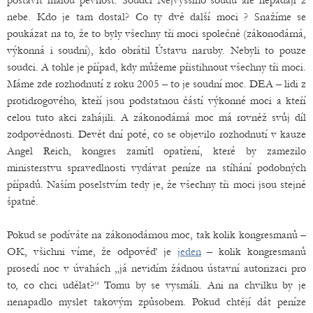
postavit malou pevnost. Soudci Nejvyššího soudu ale nepadají z
nebe. Kdo je tam dostal? Co ty dvě další moci ? Snažíme se
poukázat na to, že to byly všechny tři moci společně (zákonodárná,
výkonná i soudní), kdo obrátil Ústavu naruby. Nebyli to pouze
soudci. A tohle je případ, kdy můžeme přistihnout všechny tři moci.
Máme zde rozhodnutí z roku 2005 – to je soudní moc. DEA – lidi z
protidrogového, kteří jsou podstatnou částí výkonné moci a kteří
celou tuto akci zahájili. A zákonodárná moc má rovněž svůj díl
zodpovědnosti. Devět dní poté, co se objevilo rozhodnutí v kauze
Angel Reich, kongres zamítl opatření, které by zamezilo
ministerstvu spravedlnosti vydávat peníze na stíhání podobných
případů. Naším poselstvím tedy je, že všechny tři moci jsou stejně
špatné.
Pokud se podíváte na zákonodárnou moc, tak kolik kongresmanů –
OK, všichni víme, že odpověď je
jeden
– kolik kongresmanů
prosedí noc v úvahách „já nevidím žádnou ústavní autorizaci pro
to, co chci udělat?“ Tomu by se vysmáli. Ani na chvilku by je
nenapadlo myslet takovým způsobem. Pokud chtějí dát peníze