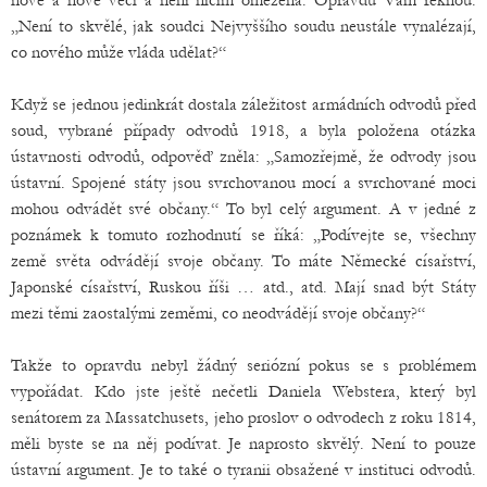
nové a nové věci a není ničím omezená. Opravdu Vám řeknou:
„Není to skvělé, jak soudci Nejvyššího soudu neustále vynalézají,
co nového může vláda udělat?“
Když se jednou jedinkrát dostala záležitost armádních odvodů před
soud, vybrané případy odvodů 1918, a byla položena otázka
ústavnosti odvodů, odpověď zněla: „Samozřejmě, že odvody jsou
ústavní. Spojené státy jsou svrchovanou mocí a svrchované moci
mohou odvádět své občany.“ To byl celý argument. A v jedné z
poznámek k tomuto rozhodnutí se říká: „Podívejte se, všechny
země světa odvádějí svoje občany. To máte Německé císařství,
Japonské císařství, Ruskou říši … atd., atd. Mají snad být Státy
mezi těmi zaostalými zeměmi, co neodvádějí svoje občany?“
Takže to opravdu nebyl žádný seriózní pokus se s problémem
vypořádat. Kdo jste ještě nečetli Daniela Webstera, který byl
senátorem za Massatchusets, jeho proslov o odvodech z roku 1814,
měli byste se na něj podívat. Je naprosto skvělý. Není to pouze
ústavní argument. Je to také o tyranii obsažené v instituci odvodů.