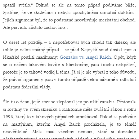
spatřil světlo.“ Pokud se ale na tento případ podíváme blíže,
zjistíme, že ve skutečnosti nebyla zpochybněna samotná doktrína.
Jejich argument byl, že to podstatně neovlivňuje mezistátní obchod.
Ale pravidlo zůstalo zachováno. .
O deset let později – a nepotřeboval bych chodit tak daleko, ale
tohle je velmi známý případ – se před Nejvyšší soud dostal spor o
lékařské použití marihuany:
Gonzales vs. Angel Raich
. Opět, když
se o něčem takovém bavíte s libertariány, jsou trochu netrpěliví,
protože je to takové vedlejší téma. Já si je ale vybral z toho důvodu,
že právní argumenty jsou v tomto případě velmi názorné a odhalují
podstatu federální vlády.
Šlo tu o ženu, jejíž stav se zlepšoval jen po užití canabis. Pěstovala
si rostliny ve svém skleníku a Kalifornie měla zvláštní zákon z roku
1996, který to v takových případech umožňoval. Pokud se podíváte
na martýrium, kterým Angel Raich procházela, je to téměř
neuvěřitelné. Měla snad všechny nemoci, které si dovedete