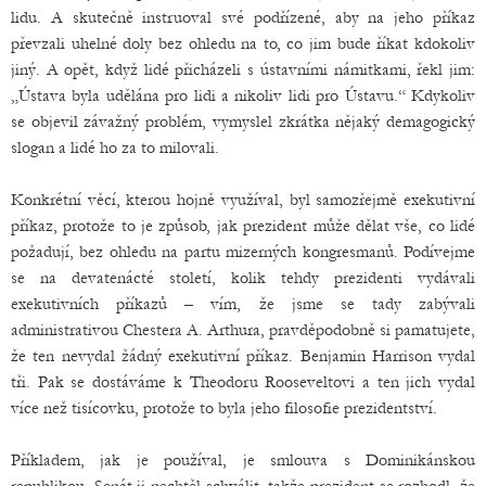
lidu. A skutečně instruoval své podřízené, aby na jeho příkaz
převzali uhelné doly bez ohledu na to, co jim bude říkat kdokoliv
jiný. A opět, když lidé přicházeli s ústavními námitkami, řekl jim:
„Ústava byla udělána pro lidi a nikoliv lidi pro Ústavu.“ Kdykoliv
se objevil závažný problém, vymyslel zkrátka nějaký demagogický
slogan a lidé ho za to milovali.
Konkrétní věcí, kterou hojně využíval, byl samozřejmě exekutivní
příkaz, protože to je způsob, jak prezident může dělat vše, co lidé
požadují, bez ohledu na partu mizerných kongresmanů. Podívejme
se na devatenácté století, kolik tehdy prezidenti vydávali
exekutivních příkazů – vím, že jsme se tady zabývali
administrativou Chestera A. Arthura, pravděpodobně si pamatujete,
že ten nevydal žádný exekutivní příkaz. Benjamin Harrison vydal
tři. Pak se dostáváme k Theodoru Rooseveltovi a ten jich vydal
více než tisícovku, protože to byla jeho filosofie prezidentství.
Příkladem, jak je používal, je smlouva s Dominikánskou