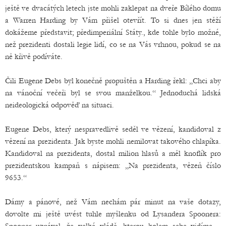
ještě ve dvacátých letech jste mohli zaklepat na dveře Bílého domu
a Warren Harding by Vám přišel otevřít. To si dnes jen stěží
dokážeme představit; předimperiální Státy., kde tohle bylo možné,
než prezidenti dostali legie lidí, co se na Vás vrhnou, pokud se na
ně křivě podíváte.
Čili Eugene Debs byl konečně propuštěn a Harding řekl: „Chci aby
na vánoční večeři byl se svou manželkou.“ Jednoduchá lidská
neideologická odpověď na situaci.
Eugene Debs, který nespravedlivě seděl ve vězení, kandidoval z
vězení na prezidenta. Jak byste mohli nemilovat takového chlapíka.
Kandidoval na prezidenta, dostal milion hlasů a měl knoflík pro
prezidentskou kampaň s nápisem: „Na prezidenta, vězeň číslo
9653.“
Dámy a pánové, než Vám nechám pár minut na vaše dotazy,
dovolte mi ještě uvést tuhle myšlenku od Lysandera Spoonera: