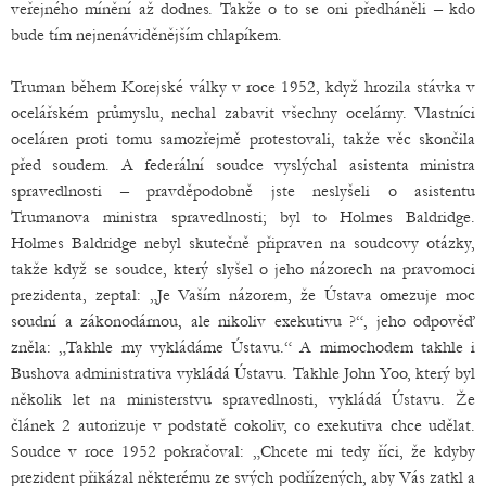
veřejného mínění až dodnes. Takže o to se oni předháněli – kdo
bude tím nejnenáviděnějším chlapíkem.
Truman během Korejské války v roce 1952, když hrozila stávka v
ocelářském průmyslu, nechal zabavit všechny ocelárny. Vlastníci
oceláren proti tomu samozřejmě protestovali, takže věc skončila
před soudem. A federální soudce vyslýchal asistenta ministra
spravedlnosti – pravděpodobně jste neslyšeli o asistentu
Trumanova ministra spravedlnosti; byl to Holmes Baldridge.
Holmes Baldridge nebyl skutečně připraven na soudcovy otázky,
takže když se soudce, který slyšel o jeho názorech na pravomoci
prezidenta, zeptal: „Je Vaším názorem, že Ústava omezuje moc
soudní a zákonodárnou, ale nikoliv exekutivu ?“, jeho odpověď
zněla: „Takhle my vykládáme Ústavu.“ A mimochodem takhle i
Bushova administrativa vykládá Ústavu. Takhle John Yoo, který byl
několik let na ministerstvu spravedlnosti, vykládá Ústavu. Že
článek 2 autorizuje v podstatě cokoliv, co exekutiva chce udělat.
Soudce v roce 1952 pokračoval: „Chcete mi tedy říci, že kdyby
prezident přikázal některému ze svých podřízených, aby Vás zatkl a