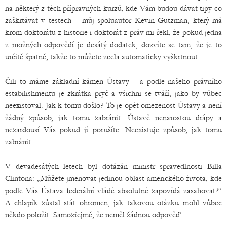
na některý z těch přípravných kurzů, kde Vám budou dávat tipy co
zaškrtávat v testech – můj spoluautor Kevin Gutzman, který má
krom doktorátu z historie i doktorát z práv mi řekl, že pokud jedna
z možných odpovědí je desátý dodatek, dozvíte se tam, že je to
určitě špatně, takže to můžete zcela automaticky vyškrtnout.
Čili to máme základní kámen Ústavy – a podle našeho právního
estabilishmentu je zkrátka pryč a všichni se tváří, jako by vůbec
neexistoval. Jak k tomu došlo? To je opět omezenost Ústavy a není
žádný způsob, jak tomu zabránit. Ústavě nenarostou drápy a
nezardousí Vás pokud jí porušíte. Neexistuje způsob, jak tomu
zabránit.
V devadesátých letech byl dotázán ministr spravedlnosti Billa
Clintona: „Můžete jmenovat jedinou oblast amerického života, kde
podle Vás Ústava federální vládě absolutně zapovídá zasahovat?“
A chlapík zůstal stát ohromen, jak takovou otázku mohl vůbec
někdo položit. Samozřejmě, že neměl žádnou odpověď.