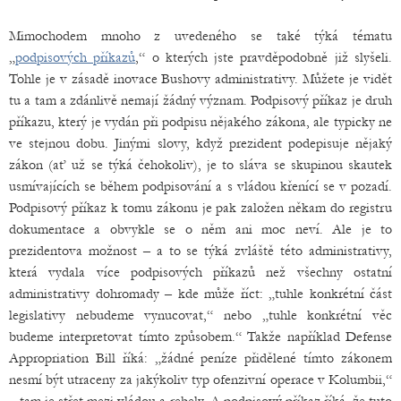
Mimochodem mnoho z uvedeného se také týká tématu
„
podpisových příkazů
,“ o kterých jste pravděpodobně již slyšeli.
Tohle je v zásadě inovace Bushovy administrativy. Můžete je vidět
tu a tam a zdánlivě nemají žádný význam. Podpisový příkaz je druh
příkazu, který je vydán při podpisu nějakého zákona, ale typicky ne
ve stejnou dobu. Jinými slovy, když prezident podepisuje nějaký
zákon (ať už se týká čehokoliv), je to sláva se skupinou skautek
usmívajících se během podpisování a s vládou křenící se v pozadí.
Podpisový příkaz k tomu zákonu je pak založen někam do registru
dokumentace a obvykle se o něm ani moc neví. Ale je to
prezidentova možnost – a to se týká zvláště této administrativy,
která vydala více podpisových příkazů než všechny ostatní
administrativy dohromady – kde může říct: „tuhle konkrétní část
legislativy nebudeme vynucovat,“ nebo „tuhle konkrétní věc
budeme interpretovat tímto způsobem.“ Takže například Defense
Appropriation Bill říká: „žádné peníze přidělené tímto zákonem
nesmí být utraceny za jakýkoliv typ ofenzivní operace v Kolumbii,“