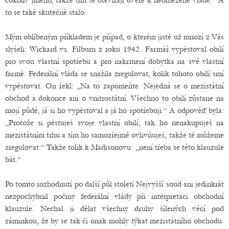
cokoliv jiného, takže tím se otevírají dveře k neomezené vládě.“ A
to se také skutečně stalo.
Mým oblíbeným příkladem je případ, o kterém jistě už mnozí z Vás
slyšeli: Wickard vs. Filburn z roku 1942. Farmář vypěstoval obilí
pro svou vlastní spotřebu a pro nakrmení dobytka na své vlastní
farmě. Federální vláda se snažila zregulovat, kolik tohoto obilí smí
vypěstovat. On řekl: „Na to zapomeňte. Nejedná se o mezistátní
obchod a dokonce ani o vnitrostátní. Všechno to obilí zůstane na
mojí půdě, já si ho vypěstoval a já ho spotřebuji.“ A odpověď byla:
„Protože si pěstuješ svoje vlastní obilí, tak ho nenakupuješ na
mezistátním trhu a tím ho samozřejmě ovlivňuješ, takže tě můžeme
zregulovat.“ Takže tolik k Madisonovu: „není třeba se této klauzule
bát.“
Po tomto rozhodnutí po další půl století Nejvyšší soud ani jedinkrát
nezpochybnil počiny federální vlády při interpretaci obchodní
klauzule. Nechal ji dělat všechny druhy šílených věcí pod
záminkou, že by se tak či onak mohly týkat mezistátního obchodu.