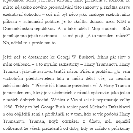
republikou. Senát ji nechtěl schválit, takže prezident se rozhodl, že
místo nějakého nového projednávání této smlouvy ji zkrátka nazve
exekutivní dohodou – což má být něco jako analogie exekutivního
příkazu v zahraniční politice. Je to zkrátka dohoda mezi NÍM a
Dominikánskou republikou. A to také udělal. Moji studenti – Bůh
je miluje pro jejich nevinnost – se mě ptají: „A to prezident může?“
No, udělal to a prošlo mu to.
Ještě než se dostaneme ke Georgi W. Bushovi, řeknu pár slov o
mém oblíbenci – a to myslím sarkasticky – Harry Trumanovi. Harry
Truman výslovně zastával tentýž názor. Přišel a prohlásil: „Já jsem
vrcholným představitelem lidu a můžu dělat vše, co nemám
zakázáno dělat.“ Přesně táž filosofie prezidentství. A Harry Truman
je prezidentem, který je v učebnicích v zásadě opěvován jako jeden
z našich dobrých hochů. Většina z Vás si asi už nepamatuje volby
1988. Tehdy to byl George Bush senior proti Michaelu Dukakisovi
a oba objížděli zemi a předháněli se v tom, kdo se víc podobá Harry
Trumanovi. Truman, když odcházel z úřadu, měl nejnižší
oblíbenost ze všech prezidentů od doby, kdy se začalo s průzkumy