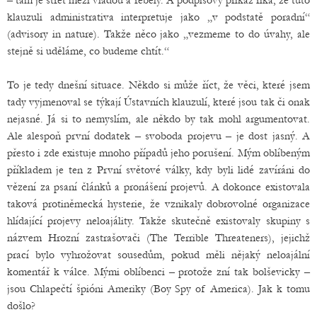
– tam je střet mezi vládou a rebely. A podpisový příkaz říká, že tuto
klauzuli administrativa interpretuje jako „v podstatě poradní“
(advisory in nature). Takže něco jako „vezmeme to do úvahy, ale
stejně si uděláme, co budeme chtít.“
To je tedy dnešní situace. Někdo si může říct, že věci, které jsem
tady vyjmenoval se týkají Ústavních klauzulí, které jsou tak či onak
nejasné. Já si to nemyslím, ale někdo by tak mohl argumentovat.
Ale alespoň první dodatek – svoboda projevu – je dost jasný. A
přesto i zde existuje mnoho případů jeho porušení. Mým oblíbeným
příkladem je ten z První světové války, kdy byli lidé zavíráni do
vězení za psaní článků a pronášení projevů. A dokonce existovala
taková protiněmecká hysterie, že vznikaly dobrovolné organizace
hlídající projevy neloajálity. Takže skutečně existovaly skupiny s
názvem Hrozní zastrašovači (The Terrible Threateners), jejichž
prací bylo vyhrožovat sousedům, pokud měli nějaký neloajální
komentář k válce. Mými oblíbenci – protože zní tak bolševicky –
jsou Chlapečtí špióni Ameriky (Boy Spy of America). Jak k tomu
došlo?