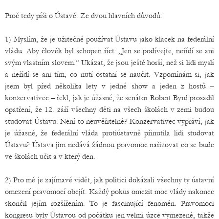
Proč tedy píši o Ústavě. Ze dvou hlavních důvodů:
1) Myslím, že je užitečné používat Ústavu jako klacek na federální
vládu. Aby člověk byl schopen říct: „Jen se podívejte, neřídí se ani
svým vlastním slovem.“ Ukázat, že jsou ještě horší, než si lidi myslí
a neřídí se ani tím, co nutí ostatní se naučit. Vzpomínám si, jak
jsem byl před několika lety v jedné show a jeden z hostů –
konzervativec – řekl, jak je úžasné, že senátor Robert Byrd prosadil
opatření, že 12. září všechny děti na všech školách v zemi budou
studovat Ústavu. Není to neuvěřitelné? Konzervativec vypráví, jak
je úžasné, že federální vláda protiústavně přinutila lidi studovat
Ústavu? Ústava jim nedává žádnou pravomoc nařizovat co se bude
ve školách učit a v který den.
2) Pro mě je zajímavé vidět, jak politici dokázali všechny ty ústavní
omezení pravomocí obejít. Každý pokus omezit moc vlády nakonec
skončil jejím rozšířením. To je fascinující fenomén. Pravomoci
kongresu byly Ústavou od počátku jen velmi úzce vymezené, takže