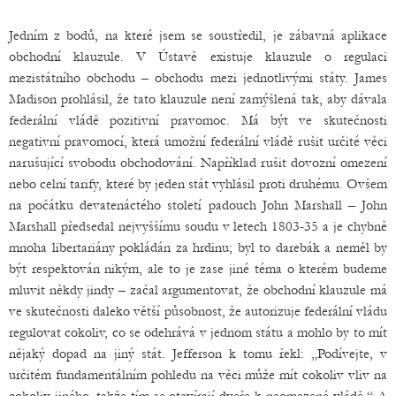
Jedním z bodů, na které jsem se soustředil, je zábavná aplikace
obchodní klauzule. V Ústavě existuje klauzule o regulaci
mezistátního obchodu – obchodu mezi jednotlivými státy. James
Madison prohlásil, že tato klauzule není zamýšlená tak, aby dávala
federální vládě pozitivní pravomoc. Má být ve skutečnosti
negativní pravomocí, která umožní federální vládě rušit určité věci
narušující svobodu obchodování. Například rušit dovozní omezení
nebo celní tarify, které by jeden stát vyhlásil proti druhému. Ovšem
na počátku devatenáctého století padouch John Marshall – John
Marshall předsedal nejvyššímu soudu v letech 1803-35 a je chybně
mnoha libertariány pokládán za hrdinu; byl to darebák a neměl by
být respektován nikým, ale to je zase jiné téma o kterém budeme
mluvit někdy jindy – začal argumentovat, že obchodní klauzule má
ve skutečnosti daleko větší působnost, že autorizuje federální vládu
regulovat cokoliv, co se odehrává v jednom státu a mohlo by to mít
nějaký dopad na jiný stát. Jefferson k tomu řekl: „Podívejte, v
určitém fundamentálním pohledu na věci může mít cokoliv vliv na