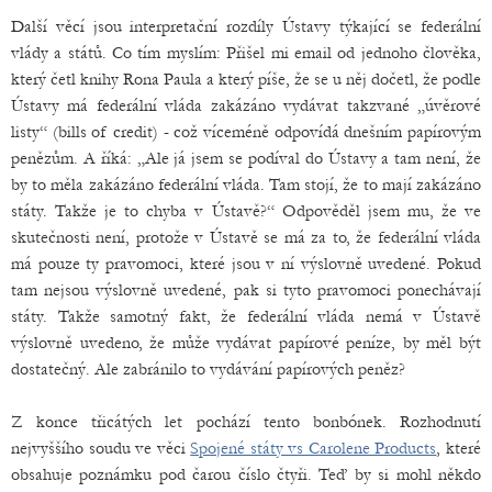
Další věcí jsou interpretační rozdíly Ústavy týkající se federální
vlády a států. Co tím myslím: Přišel mi email od jednoho člověka,
který četl knihy Rona Paula a který píše, že se u něj dočetl, že podle
Ústavy má federální vláda zakázáno vydávat takzvané „úvěrové
listy“ (bills of credit) - což víceméně odpovídá dnešním papírovým
penězům. A říká: „Ale já jsem se podíval do Ústavy a tam není, že
by to měla zakázáno federální vláda. Tam stojí, že to mají zakázáno
státy. Takže je to chyba v Ústavě?“ Odpověděl jsem mu, že ve
skutečnosti není, protože v Ústavě se má za to, že federální vláda
má pouze ty pravomoci, které jsou v ní výslovně uvedené. Pokud
tam nejsou výslovně uvedené, pak si tyto pravomoci ponechávají
státy. Takže samotný fakt, že federální vláda nemá v Ústavě
výslovně uvedeno, že může vydávat papírové peníze, by měl být
dostatečný. Ale zabránilo to vydávání papírových peněz?
Z konce třicátých let pochází tento bonbónek. Rozhodnutí
nejvyššího soudu ve věci
Spojené státy vs Carolene Products
, které
obsahuje poznámku pod čarou číslo čtyři. Teď by si mohl někdo