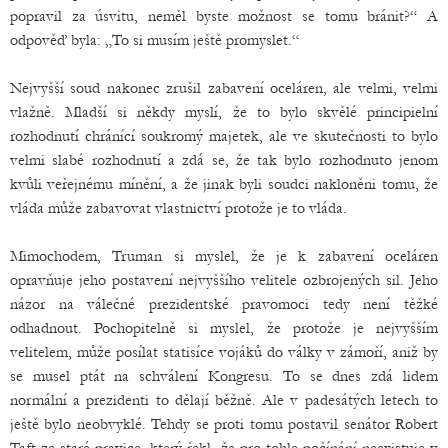
popravil za úsvitu, neměl byste možnost se tomu bránit?“ A
odpověď byla: „To si musím ještě promyslet.“
Nejvyšší soud nakonec zrušil zabavení oceláren, ale velmi, velmi
vlažně. Mladší si někdy myslí, že to bylo skvělé principielní
rozhodnutí chránící soukromý majetek, ale ve skutečnosti to bylo
velmi slabé rozhodnutí a zdá se, že tak bylo rozhodnuto jenom
kvůli veřejnému mínění, a že jinak byli soudci nakloněni tomu, že
vláda může zabavovat vlastnictví protože je to vláda.
Mimochodem, Truman si myslel, že je k zabavení oceláren
opravňuje jeho postavení nejvyššího velitele ozbrojených sil. Jeho
názor na válečné prezidentské pravomoci tedy není těžké
odhadnout. Pochopitelně si myslel, že protože je nejvyšším
velitelem, může posílat statisíce vojáků do války v zámoří, aniž by
se musel ptát na schválení Kongresu. To se dnes zdá lidem
normální a prezidenti to dělají běžně. Ale v padesátých letech to
ještě bylo neobvyklé. Tehdy se proti tomu postavil senátor Robert