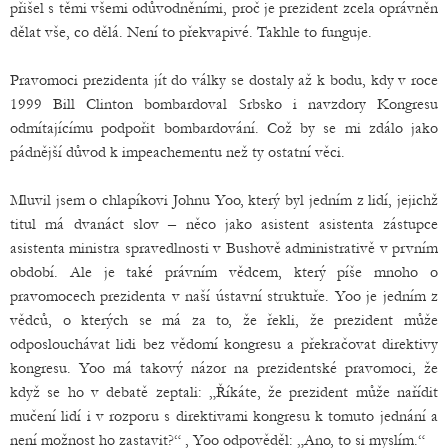
přišel s těmi všemi odůvodněními, proč je prezident zcela oprávněn
dělat vše, co dělá. Není to překvapivé. Takhle to funguje.
Pravomoci prezidenta jít do války se dostaly až k bodu, kdy v roce
1999 Bill Clinton bombardoval Srbsko i navzdory Kongresu
odmítajícímu podpořit bombardování. Což by se mi zdálo jako
pádnější důvod k impeachementu než ty ostatní věci.
Mluvil jsem o chlapíkovi Johnu Yoo, který byl jedním z lidí, jejichž
titul má dvanáct slov – něco jako asistent asistenta zástupce
asistenta ministra spravedlnosti v Bushově administrativě v prvním
období. Ale je také právním vědcem, který píše mnoho o
pravomocech prezidenta v naší ústavní struktuře. Yoo je jedním z
vědců, o kterých se má za to, že řekli, že prezident může
odposlouchávat lidi bez vědomí kongresu a překračovat direktivy
kongresu. Yoo má takový názor na prezidentské pravomoci, že
když se ho v debatě zeptali: „Říkáte, že prezident může nařídit
mučení lidí i v rozporu s direktivami kongresu k tomuto jednání a
není možnost ho zastavit?“ , Yoo odpověděl: „Ano, to si myslím.“