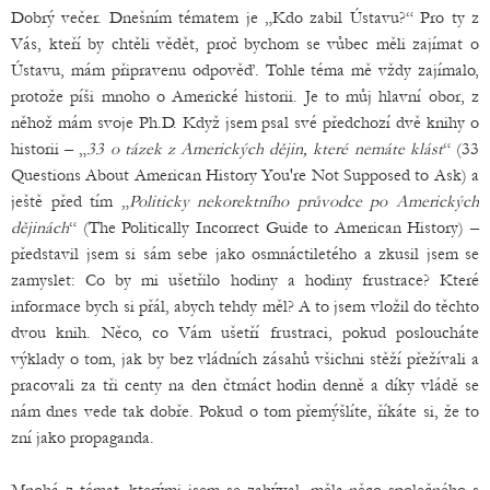
Dobrý večer. Dnešním tématem je „Kdo zabil Ústavu?“ Pro ty z
Vás, kteří by chtěli vědět, proč bychom se vůbec měli zajímat o
Ústavu, mám připravenu odpověď. Tohle téma mě vždy zajímalo,
protože píši mnoho o Americké historii. Je to můj hlavní obor, z
něhož mám svoje Ph.D. Když jsem psal své předchozí dvě knihy o
historii – „
33 o tázek z Amerických dějin, které nemáte klást
“ (33
Questions About American History You're Not Supposed to Ask) a
ještě před tím „
Politicky nekorektního průvodce po Amerických
dějinách
“ (The Politically Incorrect Guide to American History) –
představil jsem si sám sebe jako osmnáctiletého a zkusil jsem se
zamyslet: Co by mi ušetřilo hodiny a hodiny frustrace? Které
informace bych si přál, abych tehdy měl? A to jsem vložil do těchto
dvou knih. Něco, co Vám ušetří frustraci, pokud posloucháte
výklady o tom, jak by bez vládních zásahů všichni stěží přežívali a
pracovali za tři centy na den čtrnáct hodin denně a díky vládě se
nám dnes vede tak dobře. Pokud o tom přemýšlíte, říkáte si, že to
zní jako propaganda.