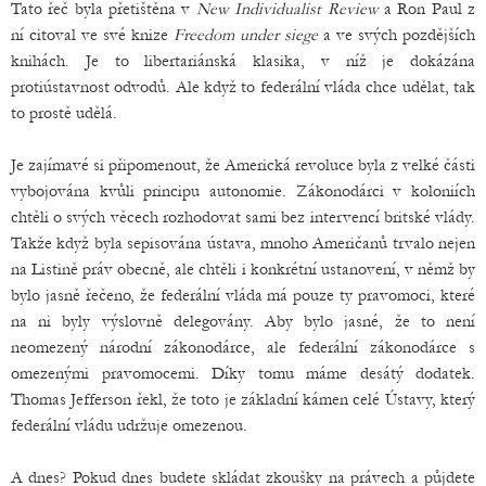
Tato řeč byla přetištěna v
New Individualist Review
a Ron Paul z
ní citoval ve své knize
Freedom under siege
a ve svých pozdějších
knihách. Je to libertariánská klasika, v níž je dokázána
protiústavnost odvodů. Ale když to federální vláda chce udělat, tak
to prostě udělá.
Je zajímavé si připomenout, že Americká revoluce byla z velké části
vybojována kvůli principu autonomie. Zákonodárci v koloniích
chtěli o svých věcech rozhodovat sami bez intervencí britské vlády.
Takže když byla sepisována ústava, mnoho Američanů trvalo nejen
na Listině práv obecně, ale chtěli i konkrétní ustanovení, v němž by
bylo jasně řečeno, že federální vláda má pouze ty pravomoci, které
na ni byly výslovně delegovány. Aby bylo jasné, že to není
neomezený národní zákonodárce, ale federální zákonodárce s
omezenými pravomocemi. Díky tomu máme desátý dodatek.
Thomas Jefferson řekl, že toto je základní kámen celé Ústavy, který
federální vládu udržuje omezenou.
A dnes? Pokud dnes budete skládat zkoušky na právech a půjdete