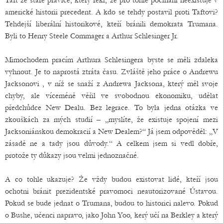
Taft ze staré pravice, který řekl, že pro tohle počínání neexistuje v
americké historii precedent. A kdo se tehdy postavil proti Taftovi?
Tehdejší liberální historikové, kteří bránili demokrata Trumana.
Byli to Henry Steele Commager a Arthur Schlesinger Jr.
Mimochodem pracím Arthura Schlesingera byste se měli zdaleka
vyhnout. Je to naprostá ztráta času. Zvláště jeho práce o Andrewu
Jacksonovi , v níž se snaží z Andrewa Jacksona, který měl svoje
chyby, ale víceméně věřil ve svobodnou ekonomiku, udělat
předchůdce New Dealu. Bez legrace. To byla jedna otázka ve
zkouškách za mých studií – „myslíte, že existuje spojení mezi
Jacksoniánskou demokracií a New Dealem?“ Já jsem odpověděl: „V
zásadě ne a tady jsou důvody.“ A celkem jsem si vedl dobře,
protože ty důkazy jsou velmi jednoznačné.
A co tohle ukazuje? Že vždy budou existovat lidé, kteří jsou
ochotni bránit prezidentské pravomoci neautorizované Ústavou.
Pokud se bude jednat o Trumana, budou to historici nalevo. Pokud
o Bushe, učenci napravo, jako John Yoo, kerý učí na Berkley a který