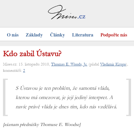
O nás
Základy
Články
Literatura
Podpořte nás
Kdo zabil Ústavu?
Mises.cz: 15. listopadu 2010,
Thomas E. Woods, Jr.
(přidal
Vladimír Krupa
),
komentářů:
2
S Ústavou je ten problém, že samotná vláda,
kterou má omezovat, je její jediný interpret. A
navíc právě vláda je dnes tím, kdo nás vzdělává.
[záznam přednášky Thomase E. Woodse]