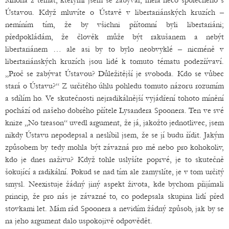
Mnohá z témat, kterými jsem se zabýval, měla něco společného s
Ústavou. Když mluvíte o Ústavě v libertariánských kruzích –
nemíním tím, že by všichni přítomní byli libertariáni;
předpokládám, že člověk může být rakušanem a nebýt
libertariánem … ale asi by to bylo neobvyklé – nicméně v
libertariánských kruzích jsou lidé k tomuto tématu podezřívaví.
„Proč se zabývat Ústavou? Důležitější je svoboda. Kdo se vůbec
stará o Ústavu?“ Z určitého úhlu pohledu tomuto názoru rozumím
a sdílím ho. Ve skutečnosti nejradikálnější vyjádření tohoto mínění
pochází od našeho dobrého přítele Lysandera Spoonera. Ten ve své
knize „No treason“ uvedl argument, že já, jakožto jednotlivec, jsem
nikdy Ústavu nepodepsal a neslíbil jsem, že se jí budu řídit. Jakým
způsobem by tedy mohla být závazná pro mě nebo pro kohokoliv,
kdo je dnes naživu? Když tohle uslyšíte poprvé, je to skutečně
šokující a radikální. Pokud se nad tím ale zamyslíte, je v tom určitý
smysl. Neexistuje žádný jiný aspekt života, kde bychom přijímali
princip, že pro nás je závazné to, co podepsala skupina lidí před
stovkami let. Mám rád Spoonera a nevidím žádný způsob, jak by se
na jeho argument dalo uspokojivě odpovědět.