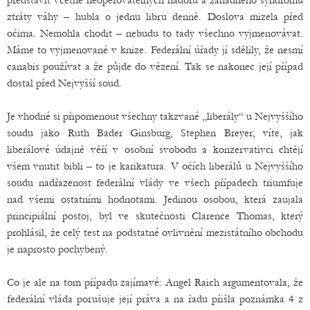
představit včetně neoperovatelných nádorů a záhadného syndromu
ztráty váhy – hubla o jednu libru denně. Doslova mizela před
očima. Nemohla chodit – nebudu to tady všechno vyjmenovávat.
Máme to vyjmenované v knize. Federální úřady jí sdělily, že nesmí
canabis používat a že půjde do vězení. Tak se nakonec její případ
dostal před Nejvyšší soud.
Je vhodné si připomenout všechny takzvané „liberály“ u Nejvyššího
soudu jako Ruth Bader Ginsburg, Stephen Breyer; víte, jak
liberálové údajně věří v osobní svobodu a konzervativci chtějí
všem vnutit bibli – to je karikatura. V očích liberálů u Nejvyššího
soudu nadřazenost federální vlády ve všech případech triumfuje
nad všemi ostatními hodnotami. Jedinou osobou, která zaujala
principiální postoj, byl ve skutečnosti Clarence Thomas, který
prohlásil, že celý test na podstatné ovlivnění mezistátního obchodu
je naprosto pochybený.
Co je ale na tom případu zajímavé: Angel Raich argumentovala, že
federální vláda porušuje její práva a na řadu přišla poznámka 4 z