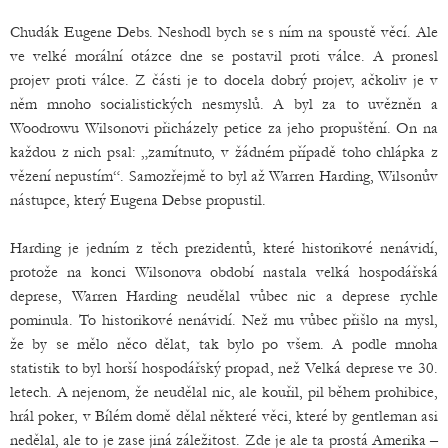
Chudák Eugene Debs. Neshodl bych se s ním na spoustě věcí. Ale
ve velké morální otázce dne se postavil proti válce. A pronesl
projev proti válce. Z části je to docela dobrý projev, ačkoliv je v
něm mnoho socialistických nesmyslů. A byl za to uvězněn a
Woodrowu Wilsonovi přicházely petice za jeho propuštění. On na
každou z nich psal: „zamítnuto, v žádném případě toho chlápka z
vězení nepustím“. Samozřejmě to byl až Warren Harding, Wilsonův
nástupce, který Eugena Debse propustil.
Harding je jedním z těch prezidentů, které historikové nenávidí,
protože na konci Wilsonova období nastala velká hospodářská
deprese, Warren Harding neudělal vůbec nic a deprese rychle
pominula. To historikové nenávidí. Než mu vůbec přišlo na mysl,
že by se mělo něco dělat, tak bylo po všem. A podle mnoha
statistik to byl horší hospodářský propad, než Velká deprese ve 30.
letech. A nejenom, že neudělal nic, ale kouřil, pil během prohibice,
hrál poker, v Bílém domě dělal některé věci, které by gentleman asi
nedělal, ale to je zase jiná záležitost. Zde je ale ta prostá Amerika –