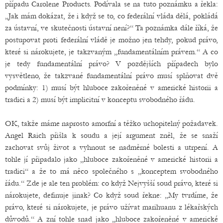
případu Carolene Products. Podívala se na tuto poznámku a řekla:
„Jak mám dokázat, že i když se to, co federální vláda dělá, pokládá
za ústavní, ve skutečnosti ústavní není?“ Ta poznámka dále říká, že
postupovat proti federální vládě je možno jen tehdy, pokud právo,
které si nárokujete, je takzvaným „fundamentálním právem.“ A co
je tedy fundamentální právo? V pozdějších případech bylo
vysvětleno, že takzvané fundamentální právo musí splňovat dvě
podmínky: 1) musí být hluboce zakořeněné v americké historii a
tradici a 2) musí být implicitní v konceptu svobodného řádu.
OK, takže máme naprosto amorfní a těžko uchopitelný požadavek.
Angel Raich přišla k soudu a její argument zněl, že se snaží
zachovat svůj život a vyhnout se nadměrné bolesti a utrpení. A
tohle jí připadalo jako „hluboce zakořeněné v americké historii a
tradici“ a že to má něco společného s „konceptem svobodného
řádu.“ Zde je ale ten problém: co když Nejvyšší soud právo, které si
nárokujete, definuje jinak? Co když soud řekne: „My tvrdíme, že
právo, které si nárokujete, je právo užívat marihuanu z lékařských
důvodů.“ A zní tohle snad jako „hluboce zakořeněné v americké