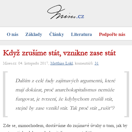
O nás
Základy
Články
Literatura
Podpořte nás
Když zrušíme stát, vznikne zase stát
Mises.cz: 04. listopadu 2017,
Matthias Lukl
, komentářů:
31
Dalším z celé řady zajímavých argumentů, které
mají dokázat, proč anarchokapitalismus nemůže
fungovat, je tvrzení, že kdybychom zrušili stát,
stejně by zase vznikl stát. Tak proč stát „rušit“?
Zde se, mimochodem, dostáváme do zajímavé úvahy o tom, jak by