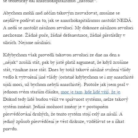
se teoreticky dal anarchokapitalismus „nastolit“.
Abychom mohli nad něčím takovým zauvažovat, musíme se
nejdříve podívat na to, jak se anarchokapitalismus nastolit NEDÁ.
A nedá se nastolit násilnou revolucí. My dokonce násilnou revoluci
nechceme. Žádné puče, žádné defenestrace, žádné přestřelky v
ulicích. Nejsme násilníci.
Kdybychom však provedli takovou revoluci ze dne na den a
„nějak“ zrušili stát, pak by jistě platil argument, že když zrušíme
stát, vznikne zase stát. Dnes by totiž takové násilné svržení vlády
vedlo k vytvoření jiné vlády (ostatně kdybychom se i my anarchisté
ujali moci, už bychom nebyli anarchisté). Protože jak jsem psal v
jednom svém starším článku,
moc je tam, kde lidé věří, že je
.
Dokud tedy lidé budou věřit ve správnost systému, nelze takový
systém změnit. Jediná možnost změny je v postupném
přesvědčování druhých, že tento systém stojí celý na násilí. A
jediný způsob přesvědčení je vést diskuze, vzdělávat se a říkat
pravdu.