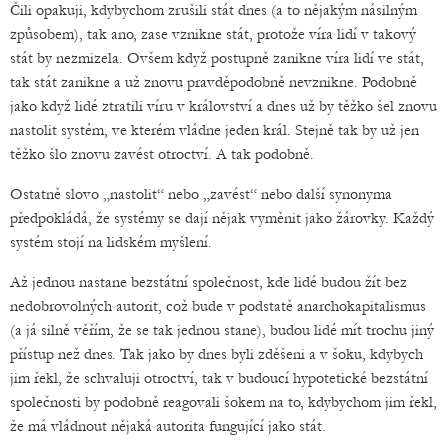
Čili opakuji, kdybychom zrušili stát dnes (a to nějakým násilným
způsobem), tak ano, zase vznikne stát, protože víra lidí v takový
stát by nezmizela. Ovšem když postupně zanikne víra lidí ve stát,
tak stát zanikne a už znovu pravděpodobně nevznikne. Podobně
jako když lidé ztratili víru v království a dnes už by těžko šel znovu
nastolit systém, ve kterém vládne jeden král. Stejně tak by už jen
těžko šlo znovu zavést otroctví. A tak podobně.
Ostatně slovo „nastolit“ nebo „zavést“ nebo další synonyma
předpokládá, že systémy se dají nějak vyměnit jako žárovky. Každý
systém stojí na lidském myšlení.
Až jednou nastane bezstátní společnost, kde lidé budou žít bez
nedobrovolných autorit, což bude v podstatě anarchokapitalismus
(a já silně věřím, že se tak jednou stane), budou lidé mít trochu jiný
přístup než dnes. Tak jako by dnes byli zděšeni a v šoku, kdybych
jim řekl, že schvaluji otroctví, tak v budoucí hypotetické bezstátní
společnosti by podobně reagovali šokem na to, kdybychom jim řekl,
že má vládnout nějaká autorita fungující jako stát.