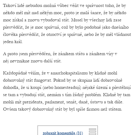
Takoví lidé nebudou možná vůbec věřit ve správnost toho, že by
někdo měl mít nad někým moc, proto je malá šance, že by někdo
moc získal a znovu vybudoval stát. Musel by všechny lidi zase
přesvědčit, že je moc správná, což by bylo podobné jako dnešního
člověka přesvědčit, že otroctví je správné, nebo že by měl vládnout
jeden král.
A proto jsem přesvědčen, že zánikem státu a zánikem víry v
něj nevznikne znovu další stát.
Každopádně věřím, že v anarchokapitalismu by klidně mohl
dobrovolný stát fungovat. Pokud by se skupina lidí dobrovolně
dohodla, že si koupí (nebo homesteadují) nějaké území a přestěhují
se tam a vybudují stát, nemám s tím žádný problém. Klidně by tam
mohli mít prezidenta, parlament, senát, daně, ústavu a tak dále.
Ovšem takový dobrovolný stát by byl spíše firmou než státem.
zobrazit komentáře (31)