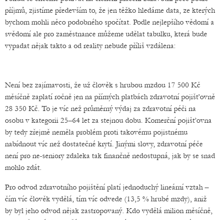
příjmů, zjistíme především to, že jen těžko hledáme data, ze kterých
bychom mohli něco podobného spočítat. Podle nejlepšího vědomí a
svědomí ale pro zaměstnance můžeme udělat tabulku, která bude
vypadat nějak takto a od reality nebude příliš vzdálena:
Není bez zajímavosti, že už člověk s hrubou mzdou 17 500 Kč
měsíčně zaplatí ročně jen na přímých platbách zdravotní pojišťovně
28 350 Kč. To je víc než průměrný výdaj za zdravotní péči na
osobu v kategorii 25–64 let za stejnou dobu. Komerční pojišťovna
by tedy zřejmě neměla problém proti takovému pojistnému
nabídnout víc než dostatečné krytí. Jinými slovy, zdravotní péče
není pro ne-seniory zdaleka tak finančně nedostupná, jak by se snad
mohlo zdát.
Pro odvod zdravotního pojištění platí jednoduchý lineární vztah –
čím víc člověk vydělá, tím víc odvede (13,5 % hrubé mzdy), aniž
by byl jeho odvod nějak zastropovaný. Kdo vydělá milion měsíčně,