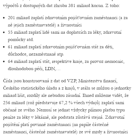
výpočtů z dostupných dat zhruba 381 miliard korun. Z toho:
201 miliard zaplatí zdravotním pojišťovnám zaměstnanci (a za
ně jejich zaměstnavatelé) a živnostníci
55 miliard zaplatí lidé sami na doplatcích za léky, zdravotní
pomůcky atd.
61 miliard zaplatí zdravotním pojišťovnám stát za děti,
důchodce, nezaměstnané atp.
64 miliard zaplatí stát, respektive kraje, za provoz nemocnic,
dlouhodobou péči, LDN,…
Čísla jsou konstruovaná z dat od VZP, Ministerstva financí,
Českého statistického úřadu a z krajů, v reálu se můžou o jednotky
miliard lišit, rozdíly ale nebudou zásadní. Ihned můžeme vidět, že
256 miliard (což představuje 67,2 % všech výdajů) zaplatí sami
občané ze svého. Nemusí se jednat vždycky přímou platbu typu
peníze za léky v lékárně, ale podstata zůstává stejná. Zdravotní
pojištění platí povinně zaměstnanci (na papíře částečně
zaměstnanci, částečně zaměstnavatelé) ze své mzdy a živnostníci