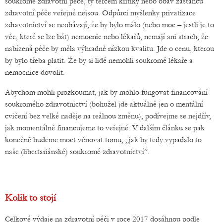
soukromé zdravotní péče, ty terčem kritiky nebo obav zastánců
zdravotní péče veřejné nejsou. Odpůrci myšlenky privatizace
zdravotnictví se neobávají, že by bylo málo (nebo moc – jestli je to
věc, které se lze bát) nemocnic nebo lékařů, nemají ani strach, že
nabízená péče by měla výhradně nízkou kvalitu. Jde o cenu, kterou
by bylo třeba platit. Že by si lidé nemohli soukromé lékaře a
nemocnice dovolit.
Abychom mohli prozkoumat, jak by mohlo fungovat financování
soukromého zdravotnictví (bohužel jde aktuálně jen o mentální
cvičení bez velké naděje na reálnou změnu), podívejme se nejdřív,
jak momentálně financujeme to veřejné. V dalším článku se pak
konečně budeme moct věnovat tomu, „jak by tedy vypadalo to
naše (libertariánské) soukromé zdravotnictví“.
Kolik to stojí
Celkové výdaje na zdravotní péči v roce 2017 dosáhnou podle