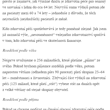
přesto je zajímavé, jak výrazně dražší je zdravotní péče pro seniory
ve srovnání s lidmi do cca 64 let. Nejvyšší suma výdajů potom jde
na pacienty mezi 60 a 74 lety – jednoduše z důvodu, že těch
nejstarších (nejdražších) pacientů je méně.
Kdo zdravotní péči spotřebovává je tedy poměrně zřejmé. Jak jsem
již naznačil výše, „nesouměrnost“ veřejného zdravotnictví spočívá
v tom, kdo zdravotní péči ve skutečnosti financuje.
Rozdělení podle věku
Nejprve uvažujeme o 256 miliardách, které platíme „přímo“ ze
svého. Pokud bychom příjemce rozdělili podle věku, potom
naprostou většinu (odhadem přes 90 procent) platí skupina 25–64
let – zaměstnanci a živnostníci. Zbývající část výdajů na zdravotní
péči (125 miliard, které platí „stát“) vybere stát na daních opět
z velké většiny od stejné skupiny obyvatel.
Rozdělení podle příjmu
Pokud se chceme podívat na členění placení zdravotní péče podle