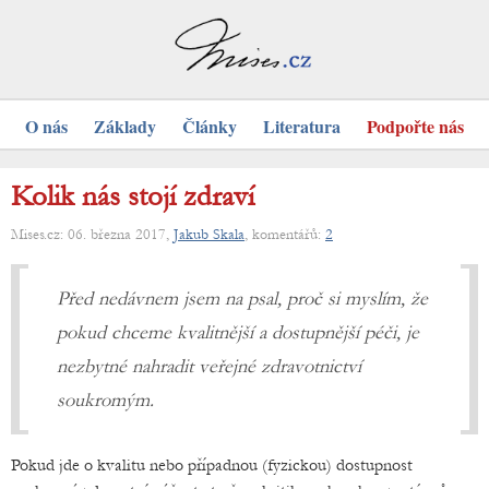
O nás
Základy
Články
Literatura
Podpořte nás
Kolik nás stojí zdraví
Mises.cz: 06. března 2017,
Jakub Skala
, komentářů:
2
Před nedávnem jsem na psal, proč si myslím, že
pokud chceme kvalitnější a dostupnější péči, je
nezbytné nahradit veřejné zdravotnictví
soukromým.
Pokud jde o kvalitu nebo případnou (fyzickou) dostupnost