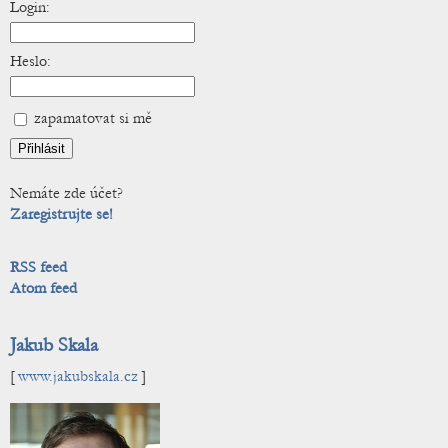
Login:
Heslo:
zapamatovat si mě
Nemáte zde účet?
Zaregistrujte se!
RSS feed
Atom feed
Jakub Skala
[
www.jakubskala.cz
]