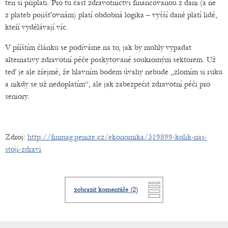
ten si připlatí. Pro tu část zdravotnictví financovanou z daní (a ne
z plateb pojišťovnám) platí obdobná logika – vyšší daně platí lidé,
kteří vydělávají víc.
V příštím článku se podíváme na to, jak by mohly vypadat
alternativy zdravotní péče poskytované soukromým sektorem. Už
teď je ale zřejmé, že hlavním bodem úvahy nebude „zlomím si ruku
a nikdy se už nedoplatím“, ale jak zabezpečit zdravotní péči pro
seniory.
Zdroj:
http://finmag.penize.cz/ekonomika/319899-kolik-nas-
stoji-zdravi
zobrazit komentáře (2)