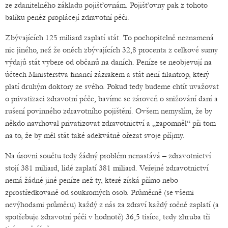
ze zdanitelného základu pojišťovnám. Pojišťovny pak z tohoto
balíku peněz proplácejí zdravotní péči.
Zbývajících 125 miliard zaplatí stát. To pochopitelně neznamená
nic jiného, než že oněch zbývajících 32,8 procenta z celkové sumy
výdajů stát vybere od občanů na daních. Peníze se neobjevují na
účtech Ministerstva financí zázrakem a stát není filantrop, který
platí druhým doktory ze svého. Pokud tedy budeme chtít uvažovat
o privatizaci zdravotní péče, bavíme se zároveň o snižování daní a
rušení povinného zdravotního pojištění. Ovšem nemyslím, že by
někdo navrhoval privatizovat zdravotnictví a „zapomněl“ při tom
na to, že by měl stát také adekvátně ořezat svoje příjmy.
Na úrovni součtu tedy žádný problém nenastává – zdravotnictví
stojí 381 miliard, lidé zaplatí 381 miliard. Veřejné zdravotnictví
nemá žádné jiné peníze než ty, které získá přímo nebo
zprostředkovaně od soukromých osob. Průměrně (se všemi
nevýhodami průměru) každý z nás za zdraví každý ročně zaplatí (a
spotřebuje zdravotní péči v hodnotě) 36,5 tisíce, tedy zhruba tři