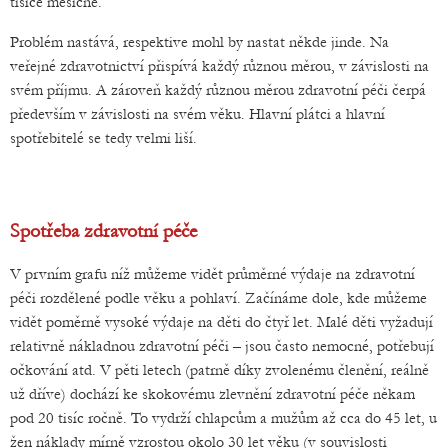
tisíce měsíčně.
Problém nastává, respektive mohl by nastat někde jinde. Na
veřejné zdravotnictví přispívá každý různou měrou, v závislosti na
svém příjmu. A zároveň každý různou měrou zdravotní péči čerpá
především v závislosti na svém věku. Hlavní plátci a hlavní
spotřebitelé se tedy velmi liší.
Spotřeba zdravotní péče
V prvním grafu níž můžeme vidět průměrné výdaje na zdravotní
péči rozdělené podle věku a pohlaví. Začínáme dole, kde můžeme
vidět poměrně vysoké výdaje na děti do čtyř let. Malé děti vyžadují
relativně nákladnou zdravotní péči – jsou často nemocné, potřebují
očkování atd. V pěti letech (patrně díky zvolenému členění, reálně
už dříve) dochází ke skokovému zlevnění zdravotní péče někam
pod 20 tisíc ročně. To vydrží chlapcům a mužům až cca do 45 let, u
žen náklady mírně vzrostou okolo 30 let věku (v souvislosti