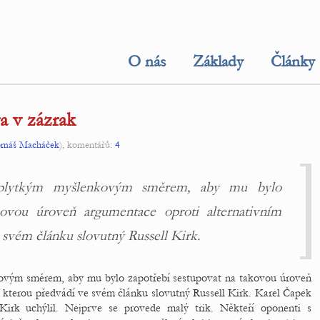
O nás
Základy
Články
a v zázrak
máš Macháček
), komentářů:
4
 plytkým myšlenkovým směrem, aby mu bylo
kovou úroveň argumentace oproti alternativním
svém článku slovutný Russell Kirk.
ovým směrem, aby mu bylo zapotřebí sestupovat na takovou úroveň
 kterou předvádí ve svém článku slovutný Russell Kirk. Karel Čapek
Kirk uchýlil. Nejprve se provede malý trik. Někteří oponenti s