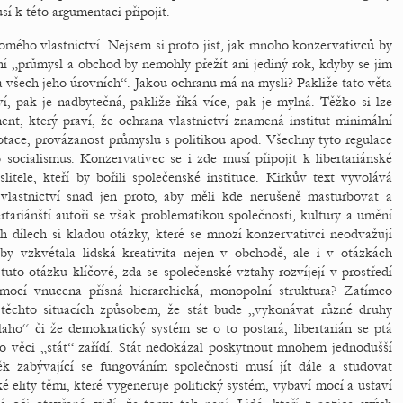
 k této argumentaci připojit.
omého vlastnictví. Nejsem si proto jist, jak mnoho konzervativců by
 „průmysl a obchod by nemohly přežít ani jediný rok, kdyby se jim
 všech jeho úrovních“. Jakou ochranu má na mysli? Pakliže tato věta
tví, pak je nadbytečná, pakliže říká více, pak je mylná. Těžko si lze
ent, který praví, že ochrana vlastnictví znamená institut minimální
otace, provázanost průmyslu s politikou apod. Všechny tyto regulace
 socialismus. Konzervativec se i zde musí připojit k libertariánské
litele, kteří by bořili společenské instituce. Kirkův text vyvolává
 vlastnictví snad jen proto, aby měli kde nerušeně masturbovat a
rtariánští autoři se však problematikou společnosti, kultury a umění
ch dílech si kladou otázky, které se mnozí konzervativci neodvažují
 aby vzkvétala lidská kreativita nejen v obchodě, ale i v otázkách
uto otázku klíčové, zda se společenské vztahy rozvíjejí v prostředí
mocí vnucena přísná hierarchická, monopolní struktura? Zatímco
 těchto situacích způsobem, že stát bude „vykonávat různé druhy
laho“ či že demokratický systém se o to postará, libertarián se ptá
to věci „stát“ zařídí. Stát nedokázal poskytnout mnohem jednodušší
ěk zabývající se fungováním společnosti musí jít dále a studovat
 elity těmi, které vygeneruje politický systém, vybaví mocí a ustaví