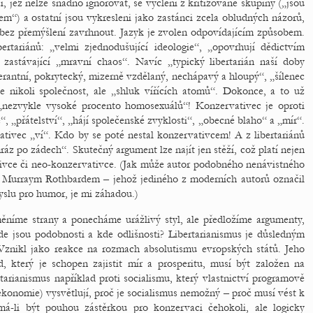
, jež nelze snadno ignorovat, se vyčlení z kritizované skupiny („jsou
em“) a ostatní jsou vykresleni jako zastánci zcela obludných názorů,
bez přemýšlení zavrhnout. Jazyk je zvolen odpovídajícím způsobem.
ertariánů: „velmi zjednodušující ideologie“, „opovrhují dědictvím
, zastávající „mravní chaos“. Navíc „typický libertarián naší doby
erantní, pokrytecký, mizerně vzdělaný, nechápavý a hloupý“, „šílenec
e nikoli společnost, ale „shluk vířících atomů“. Dokonce, a to už
 „nezvykle vysoké procento homosexuálů“! Konzervativec je oproti
“, „přátelství“, „hájí společenské zvyklosti“, „obecné blaho“ a „mír“.
ativec „ví“. Kdo by se poté nestal konzervativcem! A z libertariánů
 po zádech“. Skutečný argument lze najít jen stěží, což platí nejen
ativce či neo-konzervativce. (Jak může autor podobného nenávistného
e s Murraym Rothbardem – jehož jediného z moderních autorů označil
yslu pro humor, je mi záhadou.)
ěníme strany a ponecháme urážlivý styl, ale předložíme argumenty,
e jsou podobnosti a kde odlišnosti? Libertarianismus je důsledným
 Vznikl jako reakce na rozmach absolutismu evropských států. Jeho
, který je schopen zajistit mír a prosperitu, musí být založen na
tarianismus například proti socialismu, který vlastnictví programově
i ekonomie) vysvětlují, proč je socialismus nemožný – proč musí vést k
á-li být pouhou zástěrkou pro konzervaci čehokoli, ale logicky