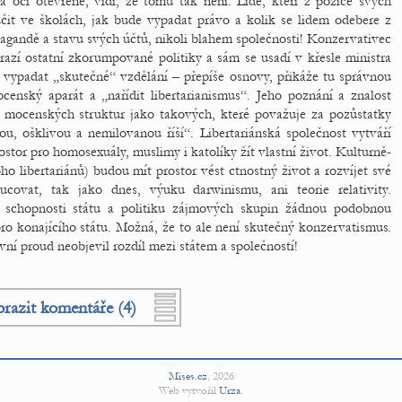
 oči otevřené, vidí, že tomu tak není. Lidé, kteří z pozice svých
učit ve školách, jak bude vypadat právo a kolik se lidem odebere z
pagandě a stavu svých účtů, nikoli blahem společnosti! Konzervativec
razí ostatní zkorumpované politiky a sám se usadí v křesle ministra
 vypadat „skutečné“ vzdělání – přepíše osnovy, přikáže tu správnou
enský aparát a „nařídit libertarianismus“. Jeho poznání a znalost
h mocenských struktur jako takových, které považuje za pozůstatky
lou, ošklivou a nemilovanou říší“. Libertariánská společnost vytváří
ostor pro homosexuály, muslimy i katolíky žít vlastní život. Kulturně-
o libertariánů) budou mít prostor vést ctnostný život a rozvíjet své
ovat, tak jako dnes, výuku darwinismu, ani teorie relativity.
 schopnosti státu a politiku zájmových skupin žádnou podobnou
ro konajícího státu. Možná, že to ale není skutečný konzervatismus.
vní proud neobjevil rozdíl mezi státem a společností!
razit komentáře (4)
Mises.cz
,
2026
Web vytvořil
Urza
.