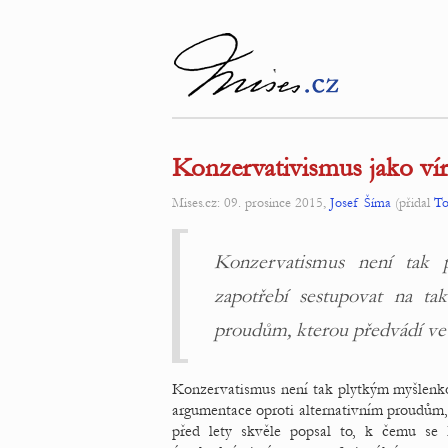
Konzervativismus jako vír
Mises.cz: 09. prosince 2015,
Josef Šíma
(přidal
To
Konzervatismus není tak
zapotřebí sestupovat na ta
proudům, kterou předvádí ve 
Konzervatismus není tak plytkým myšlenk
argumentace oproti alternativním proudům,
před lety skvěle popsal to, k čemu se 