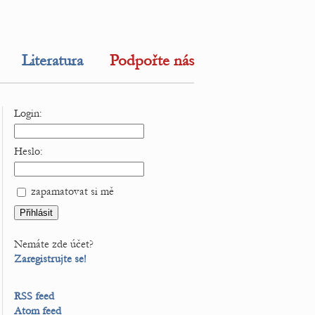
Literatura
Podpořte nás
Login:
Heslo:
zapamatovat si mě
Nemáte zde účet?
Zaregistrujte se!
RSS feed
Atom feed