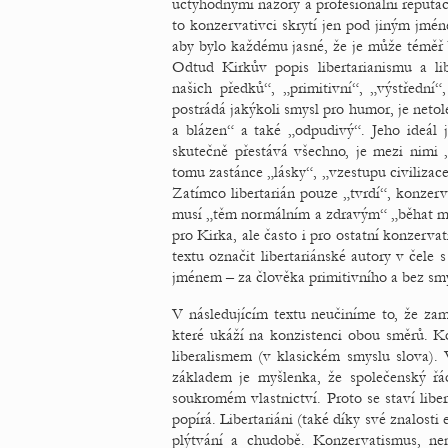
úctyhodnými názory a profesionální reputací
to konzervativci skrytí jen pod jiným jmén
aby bylo každému jasné, že je může téměř 
Odtud Kirkův popis libertarianismu a lib
našich předků“, „primitivní“, „výstřední“
postrádá jakýkoli smysl pro humor, je netol
a blázen“ a také „odpudivý“. Jeho ideál j
skutečně přestává všechno, je mezi nimi
tomu zastánce „lásky“, „vzestupu civilizace
Zatímco libertarián pouze „tvrdí“, konzerv
musí „těm normálním a zdravým“ „běhat mráz
pro Kirka, ale často i pro ostatní konzerv
textu označit libertariánské autory v čel
jménem – za člověka primitivního a bez sm
V následujícím textu neučiníme to, že zam
které ukáží na konzistenci obou směrů. Kd
liberalismem (v klasickém smyslu slova).
základem je myšlenka, že společenský řád
soukromém vlastnictví. Proto se staví liber
popírá. Libertariáni (také díky své znalost
plýtvání a chudobě. Konzervatismus, nem