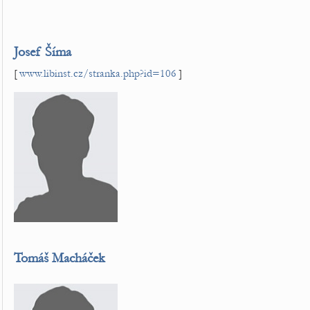
Josef Šíma
[
www.libinst.cz/stranka.php?id=106
]
Tomáš Macháček