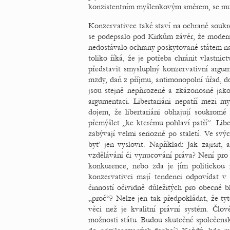
konzistentním myšlenkovým směrem, se musí
Konzervativec také staví na ochraně soukr
se podepsalo pod Kirkům závěr, že moderní
nedostávalo ochrany poskytované státem na
toliko říká, že je potřeba chránit vlastnic
představit smysluplný konzervativní argum
mzdy, daň z příjmu, antimonopolní úřad, d
jsou stejně nepřirozené a zkázonosné jako
argumentaci. Libertariáni nepatří mezi mys
dojem, že libertariáni obhajují soukromé
přemýšlet „ke kterému pohlaví patří“. Libe
zabývají velmi seriozně po staletí. Ve svý
byť jen vyslovit. Například: Jak zajisit,
vzdělávání či vynucování práva? Není pro t
konkurence, nebo zda je jím politickou 
konzervativci mají tendenci odpovídat v
činností očividně důležitých pro obecné b
„proč“? Nelze jen tak předpokládat, že ty
věci než je kvalitní právní systém. Člov
možnosti státu. Budou skutečné společenské