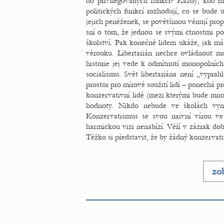
do privilegovaných funkcí? Každý, kdo má
politických funkcí rozhodují, co se bude 
jejich peněženek, se povětšinou věnují pro
sní o tom, že jednou se svými ctnostmi po
školství. Pak konečně lidem ukáže, jak má
věrouku. Libertarián nechce ovládnout moc
historie jej vede k odmítnutí monopolníc
socialismu. Svět libertariána není „vyprah
prostor pro mírové soužití lidí – ponechá pr
konzervativní lidé (mezi kterými bude mnoh
hodnoty. Nikdo nebude ve školách vynuc
Konzervatismus se svou naivní vírou ve
harmickou vizi nenabízí. Věří v zázrak dob
Těžko si představit, že by žádný konzervati
zob