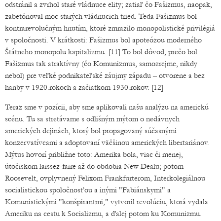
odstránil a zvrhol staré vládnuce elity; zatiaľ čo Fašizmus, naopak,
zabetónoval moc starých vládnucich tried. Teda Fašizmus bol
kontrarevolučným hnutím, ktoré zmrazilo monopolistické privilégiá
v spoločnosti. V krátkosti: Fašizmus bol apoteózou moderného
Štátneho monopolu kapitalizmu. [11] To bol dôvod, prečo bol
Fašizmus tak atraktívny (čo Komunizmus, samozrejme, nikdy
nebol) pre veľké podnikateľské záujmy západu – otvorene a bez
hanby v 1920.rokoch a začiatkom 1930.rokov. [12]
Teraz sme v pozícii, aby sme aplikovali našu analýzu na americkú
scénu. Tu sa stretávame s odlišným mýtom o nedávnych
amerických dejinách, ktorý bol propagovaný súčasnými
konzervatívcami a adoptovaní väčšinou amerických libertariánov.
Mýtus hovorí približne toto: Amerika bola, viac či menej,
útočiskom laissez-faire až do obdobia New Dealu; potom
Roosevelt, ovplyvnený Felixom Frankfurterom, Interkolegiálnou
socialistickou spoločnosťou a inými "Fabiánskymi" a
Komunistickými "konšpirantmi," vytvoril revolúciu, ktorá vydala
Ameriku na cestu k Socializmu, a ďalej potom ku Komunizmu.