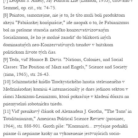
[7] Leopold S. Amery, My Political Life (London, 1953), citováno v
Semmel, op. cit., str. 74-75.
[8] Pointou, samozrejme, nie je to, že títo muži boli produktom
akejsi "Fabiánskej konšpirácie;" ide naopak o to, že Fabianizmus
bol na prelome storočia natoľko konzervativizovaným
Socializmom, že ho je možné zaradiť do blízkosti iných
dominantných neo-Konzervatívnych trendov v britskom
politickom živote tých čias.
[9] Teda, viď Horace B. Davis. "Nations, Colonies, and Social
Classes: The Position of Marx and Engels," Science and Society
(zima, 1965), str. 26-43.
[10] Schizmatické krídlo Trockystického hnutia stelesneného v
Medzinárodnej komisii 4.internacionály je dnes jedinou sektou v
rámci Marxizmu-Leninizmu, ktorá pokračuje v kladení dôrazu na
priemyselnú robotnícku triedu.
[11] Viď prenikavý článok od Alexandera J. Grotha, "The 'Isms' in
Totalitarianism," American Political Science Review (prosinec,
1964), str. 888-901. Groth píše: "Komunisti... zvyčajne podnikli
priame či nepriame kroky na vykorenenie jestvujúcich socio-