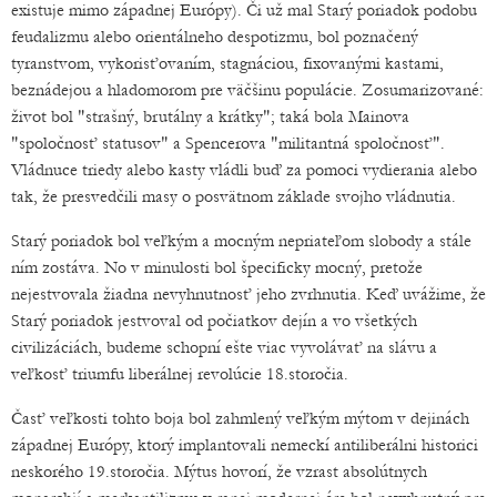
existuje mimo západnej Európy). Či už mal Starý poriadok podobu
feudalizmu alebo orientálneho despotizmu, bol poznačený
tyranstvom, vykorisťovaním, stagnáciou, fixovanými kastami,
beznádejou a hladomorom pre väčšinu populácie. Zosumarizované:
život bol "strašný, brutálny a krátky"; taká bola Mainova
"spoločnosť statusov" a Spencerova "militantná spoločnosť".
Vládnuce triedy alebo kasty vládli buď za pomoci vydierania alebo
tak, že presvedčili masy o posvätnom základe svojho vládnutia.
Starý poriadok bol veľkým a mocným nepriateľom slobody a stále
ním zostáva. No v minulosti bol špecificky mocný, pretože
nejestvovala žiadna nevyhnutnosť jeho zvrhnutia. Keď uvážime, že
Starý poriadok jestvoval od počiatkov dejín a vo všetkých
civilizáciách, budeme schopní ešte viac vyvolávať na slávu a
veľkosť triumfu liberálnej revolúcie 18.storočia.
Časť veľkosti tohto boja bol zahmlený veľkým mýtom v dejinách
západnej Európy, ktorý implantovali nemeckí antiliberálni historici
neskorého 19.storočia. Mýtus hovorí, že vzrast absolútnych