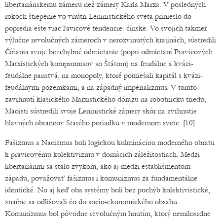
libertariánskemu zámeru než zámery Karla Marxa. V posledných
rokoch štiepenie vo vnútri Leninistického sveta prinieslo do
popredia ešte viac ľavicové tendencie: čínske. Vo svojich takmer
výlučne revolučných zámeroch v nerozvinutých krajinách, sústredili
Číňania svoje bezchybné odmietanie (popri odmietaní Pravicových
Marxistických kompromisov so Štátom) na feudálne a kvázi-
feudálne panstvá, na monopoly, ktoré pomiešali kapitál s kvázi-
feudálnymi pozemkami, a na západný imperializmus. V tomto
zavrhnutí klasického Marxistického dôrazu na robotnícku triedu,
Maoisti sústredili svoje Leninistické zámery skôr na zvrhnutie
hlavných obrancov Starého poriadku v modernom svete. [10]
Fašizmus a Nacizmus boli logickou kulmináciou moderného obratu
k pravicovému kolektivizmu v domácich záležitostiach. Medzi
libertariánmi sa stalo zvykom, ako aj medzi establišmentom
západu, považovať fašizmus i komunizmus za fundamentálne
identické. No aj keď oba systémy boli bez pochýb kolektivistické,
značne sa odlišovali čo do socio-ekonomického obsahu.
Komunizmus bol pôvodne revolučným hnutím, ktorý nemilosrdne