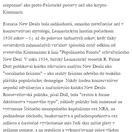
rozpoznať ako proto-Fašistické postavy než ako krypto-
Komunisti.
Esencia New Dealu bola nahliadnutá, omnoho zreteľnejšie než v
konzervatívnej mytológii, Leninistickým hnutím počiatkom
1930.rokov – t.j. až do polovice tridsiatych rokov, kedy tlaky
sovietskych zahraničných vzťahov spôsobili ostrý odklon od
svetového Komunizmu k línii "Populárneho Frontu" schvaľujúceho
New Deal. V roku 1934, britský Leninistický teoretik R. Palme
Dutt publikoval krátku zdrvujúcu analýzu New Dealu ako
"sociálneho fašizmu" – ako reality fašizmu odetého do tenkého
pláštika populistickej demagógie. Nikdy žiaden konzervatívec
nepodal odvážnejšiu a zničujúcejšiu kritiku New Dealu.
Rooseveltovská politika, písal Dull, bola "cestou k forme
diktátorstva vojnového typu"; základy politiky boli zamerané na
vytvorenie Štátneho monopolného kapitalizmu cez NRA, na
podriadenie obchodu, bankovníctva a poľnohospodárstva cez
infláciu a čiastočné vyvlastnenie más ľudí skrz nižšie platy v
reálnom pomere, a na reguláciu a vykorisťovanie práce vládou