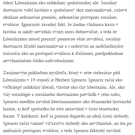
údery Liberalizmu ako radikálnej spoločenskej sile. Sociálny
darwinista videl históriu a spoločnosť skrz mierumilovné, ružové
okuliare nekonečne pomalej, nekonečne postupnej sociálnej
evolúcie. Ignorujúc zásadný fakt, že žiadna vládnuca kasta v
histórii sa nikdy nevzdala svojej moci dobrovoľne, a teda že
Liberalizmus musel preraziť pomocou série revolúcií, sociálny
darwinista hľadel mierumilovne a s radosťou na nadchádzajúce
tisícročia ako na postupnú evolúciu k ďalšiemu, predpokladane
nevyhnutnému štádiu individualizmu.
Zaujímavým príkladom mysliteľa, ktorý v sebe stelesňuje pád
Liberalizmu v 19.storočí je Herbert Spencer. Spencer začal ako
veľkolepý radikálny liberál, vlastne ako číry libertarián. Ale, ako
víry sociológie a sociálneho darwinizmu prevládli v jeho srdci,
Spencer onedlho zavrhol libertarianizmus ako dynamické historické
hnutie, aj keď spočiatku ho ešte nezavrhol v čisto teoretickej
forme. V krátkosti: keď sa pozeral dopredu na ideál čistej slobody,
Spencer začal vnímať víťazstvo slobody ako nevyhnutné, no iba po
miléniách postupnej evolúcie, a teda Spencer fakticky zavrhol