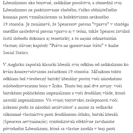
Liberalizmus ako bojovné, radikálne posolstvo, a obmedzil svoj
Liberalizmus na praktizovanie chabého, ťažko obhájiteľného
konania proti vzmáhajúcemu sa kolektivizmu neskorého
19.storočia. Je zaujímavé, že Spencerov presun "vpravo" v stratégii
onedlho nasledoval presun vpravo aj v teórii; takže Spencer zavrhol
čistú slobodu dokonca aj teoreticky, a to najmä odmietnutím
vlastnej slávnej kapitoly "Právo na ignorovanie štátu" v knihe
Social Statics.
V Anglicku započali klasickí liberáli svoj odklon od radikalizmu ku
kvázi-konzervativizmu začiatkom 19.storočia. Míľnikom tohto
odklonu bol všeobecný britský liberálny postoj voči národnému
oslobodzovaciemu boju v Írsku. Tento boj mal dve roviny: voči
britskému politickému imperializmu a voči feudálnej vláde, ktorú
nastolil imperializmus. Vo svojej toryovskej zaslepenosti voči
írskemu pudu za národnú nezávislosť a najmä za sedliacke
súkromné vlastníctvo proti feudálnemu útlaku, britskí liberáli
(Spencera nevynímajúc) symbolizovali efektívne zavrhnutie
pôvodného Liberalizmu, ktorá sa vlastne zrodila v boji proti