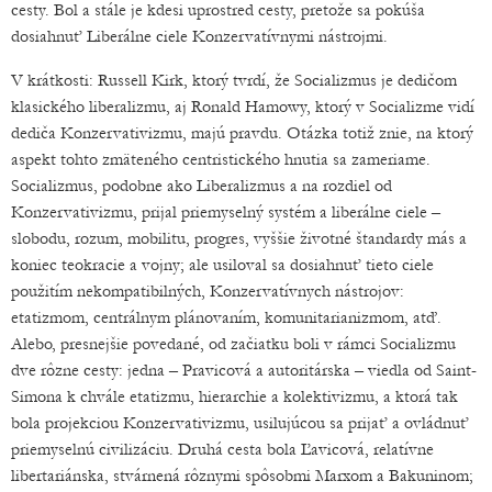
cesty. Bol a stále je kdesi uprostred cesty, pretože sa pokúša
dosiahnuť Liberálne ciele Konzervatívnymi nástrojmi.
V krátkosti: Russell Kirk, ktorý tvrdí, že Socializmus je dedičom
klasického liberalizmu, aj Ronald Hamowy, ktorý v Socializme vidí
dediča Konzervativizmu, majú pravdu. Otázka totiž znie, na ktorý
aspekt tohto zmäteného centristického hnutia sa zameriame.
Socializmus, podobne ako Liberalizmus a na rozdiel od
Konzervativizmu, prijal priemyselný systém a liberálne ciele –
slobodu, rozum, mobilitu, progres, vyššie životné štandardy más a
koniec teokracie a vojny; ale usiloval sa dosiahnuť tieto ciele
použitím nekompatibilných, Konzervatívnych nástrojov:
etatizmom, centrálnym plánovaním, komunitarianizmom, atď.
Alebo, presnejšie povedané, od začiatku boli v rámci Socializmu
dve rôzne cesty: jedna – Pravicová a autoritárska – viedla od Saint-
Simona k chvále etatizmu, hierarchie a kolektivizmu, a ktorá tak
bola projekciou Konzervativizmu, usilujúcou sa prijať a ovládnuť
priemyselnú civilizáciu. Druhá cesta bola Ľavicová, relatívne
libertariánska, stvárnená rôznymi spôsobmi Marxom a Bakuninom;