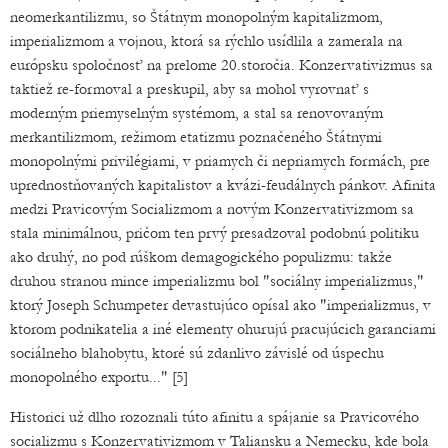
neomerkantilizmu, so Štátnym monopolným kapitalizmom,
imperializmom a vojnou, ktorá sa rýchlo usídlila a zamerala na
európsku spoločnosť na prelome 20.storočia. Konzervativizmus sa
taktiež re-formoval a preskupil, aby sa mohol vyrovnať s
moderným priemyselným systémom, a stal sa renovovaným
merkantilizmom, režimom etatizmu poznačeného Štátnymi
monopolnými privilégiami, v priamych či nepriamych formách, pre
uprednostňovaných kapitalistov a kvázi-feudálnych pánkov. Afinita
medzi Pravicovým Socializmom a novým Konzervativizmom sa
stala minimálnou, pričom ten prvý presadzoval podobnú politiku
ako druhý, no pod rúškom demagogického populizmu: takže
druhou stranou mince imperializmu bol "sociálny imperializmus,"
ktorý Joseph Schumpeter devastujúco opísal ako "imperializmus, v
ktorom podnikatelia a iné elementy ohurujú pracujúcich garanciami
sociálneho blahobytu, ktoré sú zdanlivo závislé od úspechu
monopolného exportu..." [5]
Historici už dlho rozoznali túto afinitu a spájanie sa Pravicového
socializmu s Konzervativizmom v Taliansku a Nemecku, kde bola