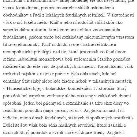
monarchií a merkantilizmu v ranej modernej ére bol nevyhnutný pre
vzrast kapitalizmu, pretože monarchie slúžili oslobodeniu
obchodníkov a ľudí z lokálnych feudálnych reštrikcií. V skutočnosti
však o nič takéto nešlo! Kráľ a jeho národoštát slúžil skôr ako
superfeudálna autorita, ktorá znovunastolila a znovunanútila
feudalizmus, pričom tento bol rozkladaný mierumilovným vzrastom
trhovej ekonomiky. Kráľ nadradil svoje vlastné reštrikcie a
monopolistické privilégiá nad tie, ktoré jestvovali vo feudálnom
režime. Absolútni monarchovia boli stelesnením Starého poriadku
rozšíreného do ešte viac despotických rozmerov. Kapitalizmus však
rozkvital najskôr a najviac práve v tých oblastiach, kde bol
centrálny Štát slabý alebo kde žiaden nebol: v talianskych mestách,
v Hanseatickej lige, v holandskej konfederácii 17.storočia. Starý
poriadok bol napokon zvrhnutý alebo otrasený v základoch dvomi
spôsobmi. Jeden bol priemysel a rozmáhanie sa trhu skrz diery vo
feudálnom poriadku (napr. priemysel sa v Anglicku rozrastal na
vidieku, mimo dosah feudálnych, štátnych či spolkových reštrikcií.)
Dôležitejšou však bola séria násilných revolúcií, ktoré zasiahli a
uvoľnili Starý poriadok a zvrhli staré vládnuce triedy. Anglická