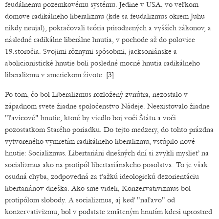
feudálnemu pozemkovému systému. Jedine v USA, vo veľkom
domove radikálneho liberalizmu (kde sa feudalizmus okrem Juhu
nikdy neujal), pokračovali teória prirodzených a vyšších zákonov, a
následné radikálne liberálne hnutia, v pochode až do polovice
19.storočia. Svojimi rôznymi spôsobmi, jacksoniánske a
abolicionistické hnutie boli posledné mocné hnutia radikálneho
liberalizmu v americkom živote. [3]
Po tom, čo bol Liberalizmus rozložený zvnútra, nezostalo v
západnom svete žiadne spoločenstvo Nádeje. Neexistovalo žiadne
"ľavicové" hnutie, ktoré by viedlo boj voči Štátu a voči
pozostatkom Starého poriadku. Do tejto medzery, do tohto prázdna
vytvoreného vymretím radikálneho liberalizmu, vstúpilo nové
hnutie: Socializmus. Libertariáni dnešných dní si zvykli myslieť na
socializmus ako na protipól libertariánskeho posolstva. To je však
osudná chyba, zodpovedná za ťažkú ideologickú dezorientáciu
libertariánov dneška. Ako sme videli, Konzervativizmus bol
protipólom slobody. A socializmus, aj keď "naľavo" od
konzervativizmu, bol v podstate zmäteným hnutím kdesi uprostred