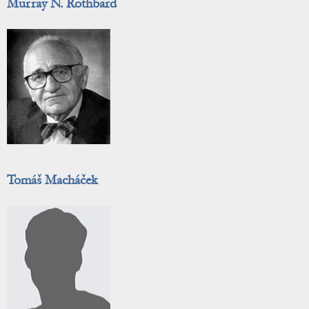
Murray N. Rothbard
Tomáš Macháček