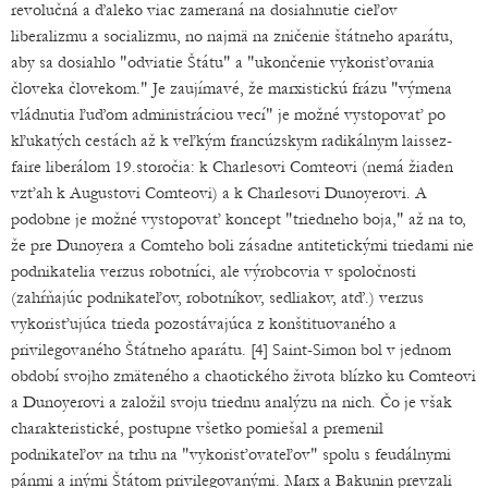
revolučná a ďaleko viac zameraná na dosiahnutie cieľov
liberalizmu a socializmu, no najmä na zničenie štátneho aparátu,
aby sa dosiahlo "odviatie Štátu" a "ukončenie vykorisťovania
človeka človekom." Je zaujímavé, že marxistickú frázu "výmena
vládnutia ľuďom administráciou vecí" je možné vystopovať po
kľukatých cestách až k veľkým francúzskym radikálnym laissez-
faire liberálom 19.storočia: k Charlesovi Comteovi (nemá žiaden
vzťah k Augustovi Comteovi) a k Charlesovi Dunoyerovi. A
podobne je možné vystopovať koncept "triedneho boja," až na to,
že pre Dunoyera a Comteho boli zásadne antitetickými triedami nie
podnikatelia verzus robotníci, ale výrobcovia v spoločnosti
(zahŕňajúc podnikateľov, robotníkov, sedliakov, atď.) verzus
vykorisťujúca trieda pozostávajúca z konštituovaného a
privilegovaného Štátneho aparátu. [4] Saint-Simon bol v jednom
období svojho zmäteného a chaotického života blízko ku Comteovi
a Dunoyerovi a založil svoju triednu analýzu na nich. Čo je však
charakteristické, postupne všetko pomiešal a premenil
podnikateľov na trhu na "vykorisťovateľov" spolu s feudálnymi
pánmi a inými Štátom privilegovanými. Marx a Bakunin prevzali