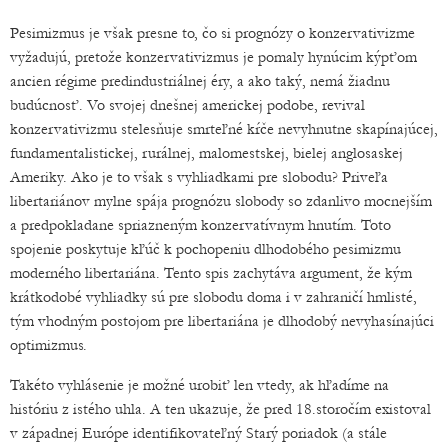
Pesimizmus je však presne to, čo si prognózy o konzervativizme
vyžadujú, pretože konzervativizmus je pomaly hynúcim kýpťom
ancien régime predindustriálnej éry, a ako taký, nemá žiadnu
budúcnosť. Vo svojej dnešnej americkej podobe, revival
konzervativizmu stelesňuje smrteľné kŕče nevyhnutne skapínajúcej,
fundamentalistickej, rurálnej, malomestskej, bielej anglosaskej
Ameriky. Ako je to však s vyhliadkami pre slobodu? Priveľa
libertariánov mylne spája prognózu slobody so zdanlivo mocnejším
a predpokladane spriazneným konzervatívnym hnutím. Toto
spojenie poskytuje kľúč k pochopeniu dlhodobého pesimizmu
moderného libertariána. Tento spis zachytáva argument, že kým
krátkodobé vyhliadky sú pre slobodu doma i v zahraničí hmlisté,
tým vhodným postojom pre libertariána je dlhodobý nevyhasínajúci
optimizmus.
Takéto vyhlásenie je možné urobiť len vtedy, ak hľadíme na
históriu z istého uhla. A ten ukazuje, že pred 18.storočím existoval
v západnej Európe identifikovateľný Starý poriadok (a stále