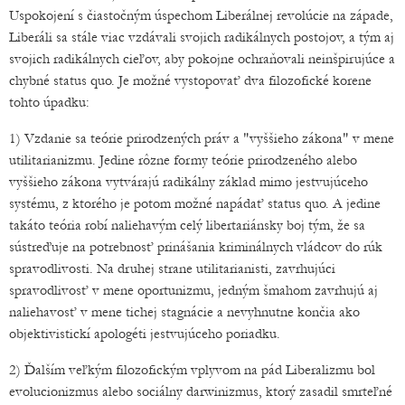
Uspokojení s čiastočným úspechom Liberálnej revolúcie na západe,
Liberáli sa stále viac vzdávali svojich radikálnych postojov, a tým aj
svojich radikálnych cieľov, aby pokojne ochraňovali neinšpirujúce a
chybné status quo. Je možné vystopovať dva filozofické korene
tohto úpadku:
1) Vzdanie sa teórie prirodzených práv a "vyššieho zákona" v mene
utilitarianizmu. Jedine rôzne formy teórie prirodzeného alebo
vyššieho zákona vytvárajú radikálny základ mimo jestvujúceho
systému, z ktorého je potom možné napádať status quo. A jedine
takáto teória robí naliehavým celý libertariánsky boj tým, že sa
sústreďuje na potrebnosť prinášania kriminálnych vládcov do rúk
spravodlivosti. Na druhej strane utilitarianisti, zavrhujúci
spravodlivosť v mene oportunizmu, jedným šmahom zavrhujú aj
naliehavosť v mene tichej stagnácie a nevyhnutne končia ako
objektivistickí apologéti jestvujúceho poriadku.
2) Ďalším veľkým filozofickým vplyvom na pád Liberalizmu bol
evolucionizmus alebo sociálny darwinizmus, ktorý zasadil smrteľné