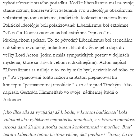
vykorisťovanie starého poriadku. Keďže liberalizmus mal na svojej
strane rozum, konzervatívci zatemnili svoju ideológiu obskúrnymi
volaniami po romanticizme, tradíciách, teokracii a iracionalizme.
Politické ideológie boli polarizované: Liberalizmus bol extrémne
"vľavo" a Konzervativizmus bol extrémne "vpravo" na
ideologickom spektre. To, že pôvodný Liberalizmus bol esenciálne
radikálny a revolučný, brilantne nahliadol v žiare jeho dopadu
veľký Lord Acton (jeden z mála sympatických postáv v dejinách
myslenia, ktoré sa stávali vekom radikálnejšími). Acton napísal:
"Liberalizmus sa usiluje o to, čo by malo byť, nezávisle od toho, čo
je." Po vypracovaní tohto názoru sa Acton prepracoval ku
konceptu "permanentnej revolúcie," a to ešte pred Trockým. Ako
napísala Gertrúda Himmelfarb vo svojej nádhernej štúdii o
Actonovi:
jeho filozofia sa vyvíja(la) až k bodu, v ktorom budúcnosť bola
vnímaná ako vyhlásená nepriateľka minulosti, a v ktorom minulosti
nebola daná žiadna autorita okrem konformnosti v morálke. Brať
takúto Liberálnu teóriu histórie vážne, dať prednosť "tomu, čo by