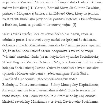
imperialista Viscount Milner, námorný imperialista Carlyon Bellaus,
známy žurnalista J. L. Garvin, Bernard Shaw, Sir Clinton Dawkins,
partner v Morganovej banke, a Sir Edward Grey, ktorý na jednom
zo stretnutí klubu ako prvý opísal politiku Entente s Francúzskom
a Ruskom, ktorá sa použila v 1.svetovej vojne. [8]
Slávna zrada starých ideálov revolučného pacifizmu, ktorá sa
odohrala počas 1.svetovej vojny medzi európskymi Socialistami,
dokonca aj medzi Marxistami, nemohla byť žiadnym prekvapením.
To, že každá Socialistická Strana podporovala vo vojne svoju
"vlastnú" národnú vládu (až na úctyhodnú výnimku Socialistickej
Strany Eugenea Victora Debsa v USA), bolo konečným stelesnením
kolapsu Socialistickej Ľavice. Odvtedy socialisti a kvázi-socialisti
splynuli s Konzervatívcami v jeden amalgám. Prijali Štát a
Zmiešanú Ekonomiku (=neomerkantilizmus=Štát
Blahobytu=Intervencionizmus=Štátny Monopolný Kapitalizmus,
iba synonymá pre tú istú esenciálnu realitu). Bola to reakcia na
tento kolaps, keď Lenin vystúpil z 2.internacionály, aby obnovil
klasický revolučný Marxizmus v revivaly Ľavicového Socializmu.