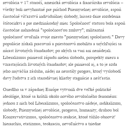
revolúcia v 17.storočí, americká revolúcia a francúzska revolúcia –
všetky boli nevyhnutné pre príchod Priemyselnej revolúcie, aspoň
čiastočné víťazstvá individuálnej slobody, laissez-faire rozdelenia
štátocirkvi a pre medzinárodný mier. Spoločnosť statusu bola aspoň
čiastočne nahradená "spoločnosťou zmluvy"; militantná
spoločnosť uvoľnila svoje miesto "priemyselnej spoločnosti." Davy
populácie získali pracovnú a priestorovú mobilitu a urýchľujúci sa
nárast životných štandardov, po akých sa vari ani nenádejali.
Liberalizmus priniesol západu nielen slobodu, prospekty mieru a
vzrastajúcich životných štandardov, ale priniesol aj, a to je azda
jeho najväčšia zásluha, nádej na neustály progres, ktorý vyslobodí
davy ľudstva z ich starodávnej kliatby stagnácie a nešťastia.
Onedlho sa v západnej Európe vytvorili dve veľké politické
ideológie, ktoré sa krútili okolo nového revolučného fenoménu:
jednou z nich bol Liberalizmus, spoločenstvo nádeje, radikalizmu,
slobody, Priemyselnej revolúcie, progresu, humanity; druhou bol
Konzervativizmus, spoločenstvo reakcie, ktoré túžilo obnoviť
hierarchiu, etatizmus, teokraciu, nevoľníctvo a triedne