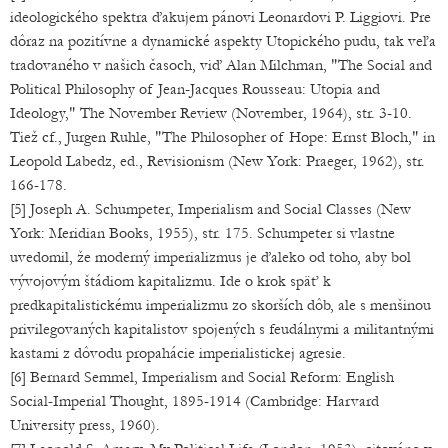
ideologického spektra ďakujem pánovi Leonardovi P. Liggiovi. Pre
dôraz na pozitívne a dynamické aspekty Utopického pudu, tak veľa
tradovaného v našich časoch, viď Alan Milchman, "The Social and
Political Philosophy of Jean-Jacques Rousseau: Utopia and
Ideology," The November Review (November, 1964), str. 3-10.
Tiež cf., Jurgen Ruhle, "The Philosopher of Hope: Ernst Bloch," in
Leopold Labedz, ed., Revisionism (New York: Praeger, 1962), str.
166-178.
[5] Joseph A. Schumpeter, Imperialism and Social Classes (New
York: Meridian Books, 1955), str. 175. Schumpeter si vlastne
uvedomil, že moderný imperializmus je ďaleko od toho, aby bol
vývojovým štádiom kapitalizmu. Ide o krok späť k
predkapitalistickému imperializmu zo skorších dôb, ale s menšinou
privilegovaných kapitalistov spojených s feudálnymi a militantnými
kastami z dôvodu propahácie imperialistickej agresie.
[6] Bernard Semmel, Imperialism and Social Reform: English
Social-Imperial Thought, 1895-1914 (Cambridge: Harvard
University press, 1960).