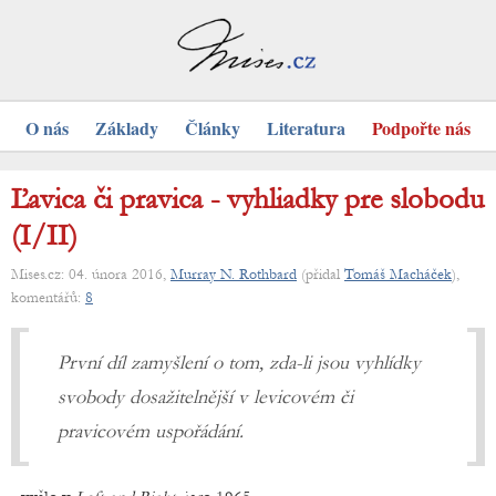
O nás
Základy
Články
Literatura
Podpořte nás
Ľavica či pravica - vyhliadky pre slobodu
(I/II)
Mises.cz: 04. února 2016,
Murray N. Rothbard
(přidal
Tomáš Macháček
),
komentářů:
8
První díl zamyšlení o tom, zda-li jsou vyhlídky
svobody dosažitelnější v levicovém či
pravicovém uspořádání.