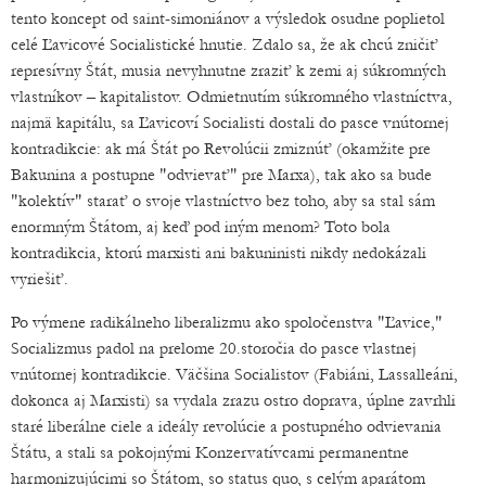
tento koncept od saint-simoniánov a výsledok osudne poplietol
celé Ľavicové Socialistické hnutie. Zdalo sa, že ak chcú zničiť
represívny Štát, musia nevyhnutne zraziť k zemi aj súkromných
vlastníkov – kapitalistov. Odmietnutím súkromného vlastníctva,
najmä kapitálu, sa Ľavicoví Socialisti dostali do pasce vnútornej
kontradikcie: ak má Štát po Revolúcii zmiznúť (okamžite pre
Bakunina a postupne "odvievať" pre Marxa), tak ako sa bude
"kolektív" starať o svoje vlastníctvo bez toho, aby sa stal sám
enormným Štátom, aj keď pod iným menom? Toto bola
kontradikcia, ktorú marxisti ani bakuninisti nikdy nedokázali
vyriešiť.
Po výmene radikálneho liberalizmu ako spoločenstva "Ľavice,"
Socializmus padol na prelome 20.storočia do pasce vlastnej
vnútornej kontradikcie. Väčšina Socialistov (Fabiáni, Lassalleáni,
dokonca aj Marxisti) sa vydala zrazu ostro doprava, úplne zavrhli
staré liberálne ciele a ideály revolúcie a postupného odvievania
Štátu, a stali sa pokojnými Konzervatívcami permanentne
harmonizujúcimi so Štátom, so status quo, s celým aparátom