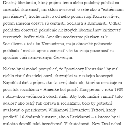
Dnešný libertarián, ktorý prijíma tento alebo podobný pohľad na
americkú skúsenosť, má sklon uvažovať o sebe ako o "extrémnom
pravičiarovi"; trochu naľavo od neho potom stojí Konzervatívec,
potom smerom doľava sú centristi, Socialisti a Komunisti. Odtiaľ
pochádza obrovské pokušenie niektorých libertariánov kritizovať
červených; keďže vidia Ameriku neodvratne plaviacu sa k
Socializmu a teda ku Komunizmu, majú obrovské pokušenie
prehliadať medzistupne a zamerať všetku svoju pozornosť na
opozíciu voči nenávideným Červeným.
Niekto by si mohol pomyslieť, že "pravicový libertarián" by mal
rýchlo zistiť drastický omyl, skrývajúci sa v takejto koncepcii.
Napríklad daň z príjmu ako ústavný dodatok, ktorý sa označuje za
počiatok socializmu v Amerike bol prijatý Kongresom v roku 1909
s obrovskou väčšinou z oboch strán. Aby bolo možné vnímať túto
udalosť ako ostrý ťah doľava k socializmu, bolo by potrebné
uvažovať o prezidentovi Williamovi Howardovi Taftovi, ktorý
predložil 16.dodatok k ústave, ako o Ľavičiarovi – a istotne by si
málokto dovolil takú bezočivosť. V skutočnosti, New Deal nebol