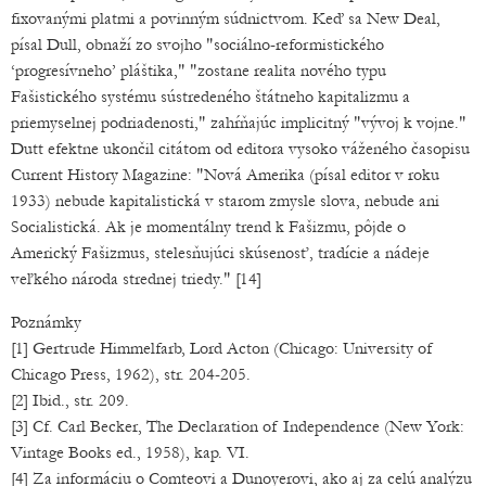
fixovanými platmi a povinným súdnictvom. Keď sa New Deal,
písal Dull, obnaží zo svojho "sociálno-reformistického
‘progresívneho’ pláštika," "zostane realita nového typu
Fašistického systému sústredeného štátneho kapitalizmu a
priemyselnej podriadenosti," zahŕňajúc implicitný "vývoj k vojne."
Dutt efektne ukončil citátom od editora vysoko váženého časopisu
Current History Magazine: "Nová Amerika (písal editor v roku
1933) nebude kapitalistická v starom zmysle slova, nebude ani
Socialistická. Ak je momentálny trend k Fašizmu, pôjde o
Americký Fašizmus, stelesňujúci skúsenosť, tradície a nádeje
veľkého národa strednej triedy." [14]
Poznámky
[1] Gertrude Himmelfarb, Lord Acton (Chicago: University of
Chicago Press, 1962), str. 204-205.
[2] Ibid., str. 209.
[3] Cf. Carl Becker, The Declaration of Independence (New York:
Vintage Books ed., 1958), kap. VI.
[4] Za informáciu o Comteovi a Dunoyerovi, ako aj za celú analýzu