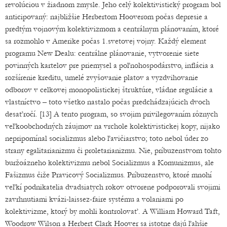
revolúciou v žiadnom zmysle. Jeho celý kolektivistický program bol
anticipovaný: najbližšie Herbertom Hooverom počas depresie a
predtým vojnovým kolektivizmom a centrálnym plánovaním, ktoré
sa rozmohlo v Amerike počas 1.svetovej vojny. Každý element
programu New Dealu: centrálne plánovanie, vytvorenie siete
povinných kartelov pre priemysel a poľnohospodárstvo, inflácia a
rozšírenie kreditu, umelé zvyšovanie platov a vyzdvihovanie
odborov v celkovej monopolistickej štruktúre, vládne regulácie a
vlastníctvo – toto všetko nastalo počas predchádzajúcich dvoch
desaťročí. [13] A tento program, so svojim privilegovaním rôznych
veľkoobchodných záujmov na vrchole kolektivistickej kopy, nijako
nepripomínal socializmus alebo ľavičiarstvo; toto nebol úder zo
strany egalitarianizmu či proletarianizmu. Nie, príbuzenstvom tohto
buržoázneho kolektivizmu nebol Socializmus a Komunizmus, ale
Fašizmus čiže Pravicový Socializmus. Príbuzenstvo, ktoré mnohí
veľkí podnikatelia dvadsiatych rokov otvorene podporovali svojimi
zavrhnutiami kvázi-laissez-faire systému a volaniami po
kolektivizme, ktorý by mohli kontrolovať. A William Howard Taft,
Woodrow Wilson a Herbert Clark Hoover sa istotne dajú ľahšie