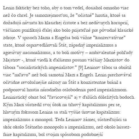
Lenin fakticky bez toho, aby o tom vedel, dosiahol omnoho viac
než čo chcel. Je samozrejmosťou, že "očistné" hnutia, ktoré sa
dožadujú návratu ku klasickej čistote a bez nedávnych korupcií,
väčšinou purifikujú ďalej ako bolo prijateľné pre pôvodné klasické
zdroje. V spisoch Marxa a Engelsa boli vážne "konzervatívne"
state, ktoré ospravedlňovali Štát, západný imperializmus a
agresívny nacionalizmus, a to boli motívy – ambivalentné pohľady
Majstrov -, ktoré viedli k ďalšiemu posunu väčšiny Marxistov do
tábora "socialistických imperialistov." [9] Leninov tábor sa obrátil
viac "naľavo" než boli samotní Marx a Engels. Lenin prechovával
očividne revolučnejšie názory na Štát a konzistentne bránil a
podporoval hnutia národného oslobodenia pred imperializmom.
Leninistický obrat bol "ľavicovejší" aj v ďalších dôležitých bodoch.
Kým Marx sústredil svoj útok na trhový kapitalizmus per se,
hlavným fokusom Lenina sa stali vyššie úrovne kapitalizmu:
imperializmus a monopol. Teda Leninov zámer, sústreďujúci sa
skôr okolo Štátneho monopolu a imperializmu, než okolo laissez-
faire kapitalizmu, bol svojim spôsobom podobnejší