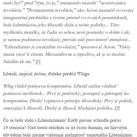
malo byť" pred "tým, čo je," znamenalo nastoliť "neustávajúcu
revolúciu." "Permanentná revolúcia," ako Acton naznačil vo svojej
inauguračnej prednáške a čestne priznal vo svojich poznámkach,
bola kulmináciou jeho filozofie dejín a teórie politiky... Táto
myšlienka morálky, že ľudia so sebou nesú poznatky o dobre i zle,
je samou podstatou revolúcie, pretože ničí posvätnosť minulosti...
"Liberalizmus je esenciálne revolučný," spozoroval Acton. "Fakty
musia viesť k činom. Mierumilovne a trpezlivo, ak je to možné.
Násilím ak nie."
[1]
Liberál, napísal Acton, ďaleko predčil Whiga:
Whig vládol pomocou kompromisu. Liberál začína vládnuť
pomocou myšlienok... Prvý je praktický, postupný a prístupný ku
kompromisu. Druhý vypracúva princípy filozoficky. Prvý je politik,
smerujúci k filozofii. Druhý je filozof, hľadajúci politiku. [2]
Čo sa teda stalo s Liberalizmom? Kedy presne schradla počas
19.storočia? Nad touto otázkou sa už často dumalo, no hlavným
dôvodom bola zrejme vnútorná prehnitosť samotného Liberalizmu.