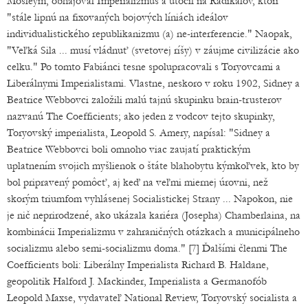
Mosleym, obhajoval Imperializmus a útočil na Radikálov, ktorí
"stále lipnú na fixovaných bojových líniách ideálov
individualistického republikanizmu (a) ne-interferencie." Naopak,
"Veľká Sila ... musí vládnuť (svetovej ríšy) v záujme civilizácie ako
celku." Po tomto Fabiánci tesne spolupracovali s Toryovcami a
Liberálnymi Imperialistami. Vlastne, neskoro v roku 1902, Sidney a
Beatrice Webbovci založili malú tajnú skupinku brain-trusterov
nazvanú The Coefficients; ako jeden z vodcov tejto skupinky,
Toryovský imperialista, Leopold S. Amery, napísal: "Sidney a
Beatrice Webbovci boli omnoho viac zaujatí praktickým
uplatnením svojich myšlienok o štáte blahobytu kýmkoľvek, kto by
bol pripravený pomôcť, aj keď na veľmi miernej úrovni, než
skorým triumfom vyhlásenej Socialistickej Strany ... Napokon, nie
je nič neprirodzené, ako ukázala kariéra (Josepha) Chamberlaina, na
kombinácii Imperializmu v zahraničných otázkach a municipálneho
socializmu alebo semi-socializmu doma." [7] Ďalšími členmi The
Coefficients boli: Liberálny Imperialista Richard B. Haldane,
geopolitik Halford J. Mackinder, Imperialista a Germanofób
Leopold Maxse, vydavateľ National Review, Toryovský socialista a