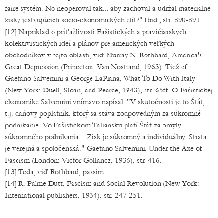
faire systém. No neoperoval tak... aby zachoval a udržal materiálne
zisky jestvujúcich socio-ekonomických elít?" Ibid., str. 890-891.
[12] Napríklad o príťažlivosti Fašistických a pravičiarskych
kolektivistických ideí a plánov pre amerických veľkých
obchodníkov v tejto oblasti, viď Murray N. Rothbard, America's
Great Depression (Princeton: Van Nostrand, 1963). Tiež cf.
Gaetano Salvemini a George LaPiana, What To Do With Italy
(New York: Duell, Sloan, and Pearce, 1943), str. 65ff. O Fašistickej
ekonomike Salvemini vnímavo napísal: "V skutočnosti je to Štát,
t.j. daňový poplatník, ktorý sa stáva zodpovedným za súkromné
podnikanie. Vo Fašistickom Taliansku platí Štát za omyly
súkromného podnikania... Zisk je súkromný a individuálny. Strata
je verejná a spoločenská." Gaetano Salvemini, Under the Axe of
Fascism (London: Victor Gollancz, 1936), str. 416.
[13] Teda, viď Rothbard, passim.
[14] R. Palme Dutt, Fascism and Social Revolution (New York:
International publishers, 1934), str. 247-251.