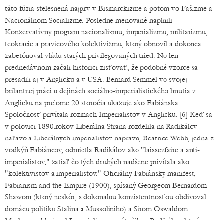
táto fúzia stelesnená najprv v Bismarckizme a potom vo Fašizme a
Nacionálnom Socializme. Posledne menované naplnili
Konzervatívny program nacionalizmu, imperializmu, militarizmu,
teokracie a pravicového kolektivizmu, ktorý obnovil a dokonca
zabetónoval vládu starých privilegovaných tried. No len
prednedávnom začali historici zisťovať, že podobné vzorce sa
presadili aj v Anglicku a v USA. Bernard Semmel vo svojej
brilantnej práci o dejinách sociálno-imperialistického hnutia v
Anglicku na prelome 20.storočia ukazuje ako Fabiánska
Spoločnosť privítala rozmach Imperialistov v Anglicku. [6] Keď sa
v polovici 1890.rokov Liberálna Strana rozdelila na Radikálov
naľavo a Liberálnych imperialistov napravo, Beatrice Webb, jedna z
vodkýň Fabiáncov, odmietla Radikálov ako "laissezfaire a anti-
imperialistov," zatiaľ čo tých druhých nadšene privítala ako
"kolektivistov a imperialistov." Oficiálny Fabiánsky manifest,
Fabianism and the Empire (1900), spísaný Georgeom Bernardom
Shawom (ktorý neskôr, s dokonalou konzistentnosťou obdivoval
domácu politiku Stalina a Mussoliniho) a Sirom Oswaldom