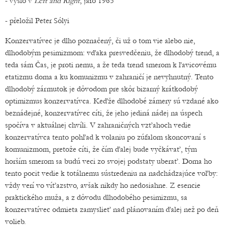
- vyšlo v
Left and Right
, jaro 1965
- přeložil Peter Sólyi
Konzervatívec je dlho poznačený, či už o tom vie alebo nie,
dlhodobým pesimizmom: vďaka presvedčeniu, že dlhodobý trend, a
teda sám Čas, je proti nemu, a že teda trend smerom k ľavicovému
etatizmu doma a ku komunizmu v zahraničí je nevyhnutný. Tento
dlhodobý zármutok je dôvodom pre skôr bizarný krátkodobý
optimizmus konzervatívca. Keďže dlhodobé zámery sú vzdané ako
beznádejné, konzervatívec cíti, že jeho jediná nádej na úspech
spočíva v aktuálnej chvíli. V zahraničných vzťahoch vedie
konzervatívca tento pohľad k volaniu po zúfalom skoncovaní s
komunizmom, pretože cíti, že čím ďalej bude vyčkávať, tým
horším smerom sa budú veci zo svojej podstaty uberať. Doma ho
tento pocit vedie k totálnemu sústredeniu na nadchádzajúce voľby:
vždy verí vo víťazstvo, avšak nikdy ho nedosiahne. Z esencie
praktického muža, a z dôvodu dlhodobého pesimizmu, sa
konzervatívec odmieta zamyslieť nad plánovaním ďalej než po deň
volieb.