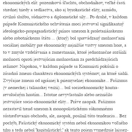
ekonomických elít: pozemkovú šľachtu, obchodníkov, veľké časti
strednej triedy a sedliactva, ako aj byrokratické elity, armádu,
civilnú službu, súdnictvo a diplomatické sily... Po druhé, v každom
prípade Komunistického uchvátenia moci jestvoval signifikantný
ideologicko-propagandistický prínos smerom k proletariánskemu
alebo robotníckemu štátu ... (ktorý) bol sprevádzaný možnosťami
sociálnej mobility pre ekonomicky najnižšie vrstvy smerom hore, a
to v zmysle vzdelávania a zamestnania, ktoré jednoznačne rozšírili
možnosti oproti jestvujúcim možnostiam za predchádzajúcich
režimov. Napokon, v každom prípade sa Komunisti pokúsili o
zásadnú zmenu charakteru ekonomických systémov, na ktoré siahli.
Zvyčajne zmenu od agrárnej k priemyselnej ekonomike... Fašizmus
(v nemeckej i talianskej verzii)... bol socioekonomicky kontra-
revolučným hnutím... Istotne nevyvlastnilo alebo nezničilo
jestvujúce socio-ekonomické elity... Práve naopak. Fašizmus
nezastavil trend smerom k monopolistickému súkromnému
sústreďovaniu obchodu, ale, naopak, posilnil túto tendenciu... Bez
pochýb, Fašistický ekonomický systém nebol ekonomikou voľného
trhu a teda nebol 'kapitalistický,' ak tento pojem vymedzuje laissez-