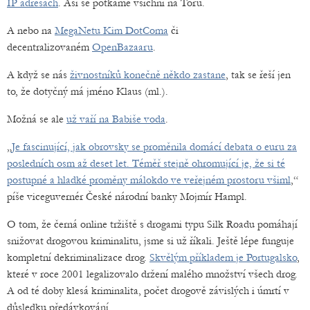
IP adresách
. Asi se potkáme všichni na Toru.
A nebo na
MegaNetu Kim DotComa
či
decentralizovaném
OpenBazaaru
.
A když se nás
živnostníků konečně někdo zastane
, tak se řeší jen
to, že dotyčný má jméno Klaus (ml.).
Možná se ale
už vaří na Babiše voda
.
„
Je fascinující, jak obrovsky se proměnila domácí debata o euru za
posledních osm až deset let. Téměř stejně ohromující je, že si té
postupné a hladké proměny málokdo ve veřejném prostoru všiml
,“
píše viceguvernér České národní banky Mojmír Hampl.
O tom, že černá online tržiště s drogami typu Silk Roadu pomáhají
snižovat drogovou kriminalitu, jsme si už říkali. Ještě lépe funguje
kompletní dekriminalizace drog.
Skvělým příkladem je Portugalsko
,
které v roce 2001 legalizovalo držení malého množství všech drog.
A od té doby klesá kriminalita, počet drogově závislých i úmrtí v
důsledku předávkování.