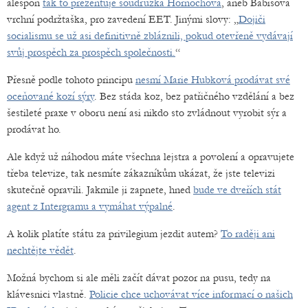
alespoň
tak to prezentuje soudružka Hornochová
, aneb Babišova
vrchní podržtaška, pro zavedení EET. Jinými slovy: „
Dojiči
socialismu se už asi definitivně zbláznili, pokud otevřeně vydávají
svůj prospěch za prospěch společnosti.
“
Přesně podle tohoto principu
nesmí Marie Hubková prodávat své
oceňované kozí sýry
. Bez stáda koz, bez patřičného vzdělání a bez
šestileté praxe v oboru není asi nikdo sto zvládnout vyrobit sýr a
prodávat ho.
Ale když už náhodou máte všechna lejstra a povolení a opravujete
třeba televize, tak nesmíte zákazníkům ukázat, že jste televizi
skutečně opravili. Jakmile ji zapnete, hned
bude ve dveřích stát
agent z Intergramu a vymáhat výpalné
.
A kolik platíte státu za privilegium jezdit autem?
To raději ani
nechtějte vědět
.
Možná bychom si ale měli začít dávat pozor na pusu, tedy na
klávesnici vlastně.
Policie chce uchovávat více informací o našich