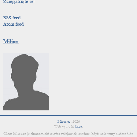
Zaregistrujte se!
RSS feed
Atom feed
Milian
Mises.cz
,
2026
Web vytvořil
Urza
.
Cílem Mises.cz je ekonomická osvěta veřejnosti; uvítáme, když naše texty budete šířit.