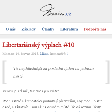
O nás
Základy
Články
Literatura
Podpořte nás
Libertariánský výplach #10
Mises.cz: 14. června 2015,
Milian
, komentářů:
1
To nejdůležitější za poslední týden na jednom
místě.
Venku je krásně, tak dnes jen krátce.
Podnikatelé a živnostníci podnikají především, aby mohli platit
daně, a zákazníci jsou až na druhém místě. To dá rozum. Tedy