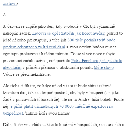
zastavit
?
A
3. červen se zapíše jako den, kdy svobodě v ČR byl významně
nakopán zadek.
Lidovci se opět zatočili jak korouhvičky
, pokud to
ještě někoho překvapuje, a více jak
300 tisíc podnikatelů bude
předem odsouzeno za krácení daní
a svou nevinu budou muset
egestapu prokazovat každou minutu. To už si své nově nabyté
pravomoci začalo užívat, což pocítila
Petra Fenclová, jež spáchala
ideozločin
v přímém přenosu v obskurním pořadu
Máte slovo
.
Vůdce se přeci nekritizuje.
Ale třeba si říkáte, že když už od vás stát bude sbírat takové
kvantum dat, tak se alespoň postará, aby byly v bezpečí (asi jako
Židé v pracovních táborech že), ale na to Andrej hází bobek. Podle
něj
je příliš platit ušmudlaných 70 000,- měsíčně expertovi na
bezpečnost
. Takhle řídí i svou firmu?
Dále, 3. června vláda zakázala kouření v hospodách, restauracích a