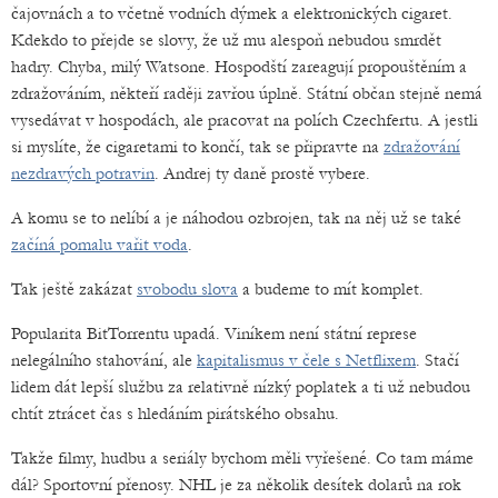
čajovnách a to včetně vodních dýmek a elektronických cigaret.
Kdekdo to přejde se slovy, že už mu alespoň nebudou smrdět
hadry. Chyba, milý Watsone. Hospodští zareagují propouštěním a
zdražováním, někteří raději zavřou úplně. Státní občan stejně nemá
vysedávat v hospodách, ale pracovat na polích Czechfertu. A jestli
si myslíte, že cigaretami to končí, tak se připravte na
zdražování
nezdravých potravin
. Andrej ty daně prostě vybere.
A komu se to nelíbí a je náhodou ozbrojen, tak na něj už se také
začíná pomalu vařit voda
.
Tak ještě zakázat
svobodu slova
a budeme to mít komplet.
Popularita BitTorrentu upadá. Viníkem není státní represe
nelegálního stahování, ale
kapitalismus v čele s Netflixem
. Stačí
lidem dát lepší službu za relativně nízký poplatek a ti už nebudou
chtít ztrácet čas s hledáním pirátského obsahu.
Takže filmy, hudbu a seriály bychom měli vyřešené. Co tam máme
dál? Sportovní přenosy. NHL je za několik desítek dolarů na rok