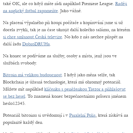
také OK, ale co když máte rádi například Premiere League.
Raději
na anglický fotbal zapomeňte
. Jako vážně.
Na placení výpalného při koupi počítače a kopírování jsme si už
docela zvykli, tak je na čase ukrojit další kolečko salámu, na kterém
si chce smlsnout Česká televize
. No kdo z nás nechce přispět na
další řadu
DobroDRUHa
.
Na konec se podíváme na služby, osoby a místa, jenž jsou ve
službách svobody.
Bitcoin má velikou budoucnost
. I když jako měna selže, tak
Blockchain je úžasná technologie, která má ohromný potenciál.
Můžete mít například
klíčenku s peněženkou Trezor a přihlašovat
se bez hesel
. To znamená konec bezpečnostnímu průseru jménem
heslo12345.
Potenciál bitcoinu si uvědomují i v
Paralelní Polis
, která získává na
popularitě každý den.