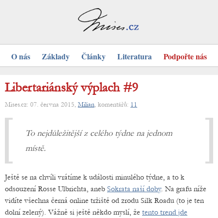
O nás
Základy
Články
Literatura
Podpořte nás
Libertariánský výplach #9
Mises.cz: 07. června 2015,
Milian
, komentářů:
11
To nejdůležitější z celého týdne na jednom
místě.
Ještě se na chvíli vrátíme k události minulého týdne, a to k
odsouzení Rosse Ulbrichta, aneb
Sokrata naší doby
. Na grafu níže
vidíte všechna černá online tržiště od zrodu Silk Roadu (to je ten
dolní zelený). Vážně si ještě někdo myslí, že
tento trend jde