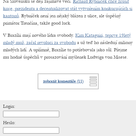
Na Slovensku se dějí zajímavé věci.
Richard Rybníček chce zrušit
kraje, prezidenta a decentralizovat stát vytvořením konkurujících si
kantonů
. Rybníček není jen nějaký blázen z ulice, ale úspěšný
primátor Trenčína, takže good luck.
V Brazílii mají nového lídra svobody.
Kim Kataguiri, teprve 19letý
mladý muž, začal revoluci za svobodu
a už teď ho následují miliony
mladých lidí. A upřímně, Brazílie to potřebovala jako sůl. Přejme
mu hodně úspěchů v prosazování myšlenek Ludwiga von Misese.
zobrazit komentáře (11)
Login:
Heslo: