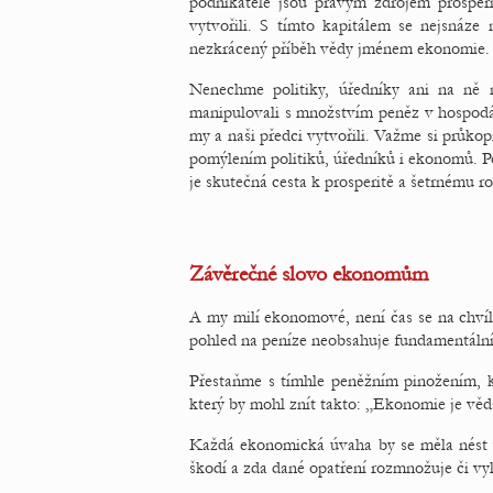
podnikatelé jsou pravým zdrojem prosperi
vytvořili. S tímto kapitálem se nejsnáze
nezkrácený příběh vědy jménem ekonomie. Vš
Nenechme politiky, úředníky ani na ně 
manipulovali s množstvím peněz v hospodář
my a naši předci vytvořili. Važme si průkop
pomýlením politiků, úředníků i ekonomů. P
je skutečná cesta k prosperitě a šetrnému ro
Závěrečné slovo ekonomům
A my milí ekonomové, není čas se na chvíli
pohled na peníze neobsahuje fundamentáln
Přestaňme s tímhle peněžním pinožením, 
který by mohl znít takto: „Ekonomie je věda
Každá ekonomická úvaha by se měla nést v
škodí a zda dané opatření rozmnožuje či vy