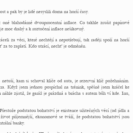
t a pak by je lidé nesyslili doma na horší časy.
 oné blahodárné dvouprocentní inflace. Co takhle zrušit papírové
 je moc drahý a k roztočení inflace nešikovný.
áceli za věci, které nechtějí a nepotřebují, tak raději spoří na horší
ť za to zaplatí. Kdo utrácí, nechť je odměněn.
 netuší, kam si schoval klíče od auta, je rezervní klíč požehnáním.
ra. Když jsem jednou pospíchal na trénink, spěšně jsem kráčel ke
náhle zjistil, že garáž je prázdná a brácha s autem bůh ví kde. Inu,
estože podstatou bohatství je existence užitečných věcí (od jídla a
í život příjemnější, ekonomové se tváří, že podstatou bohatství jsou
trální banky.