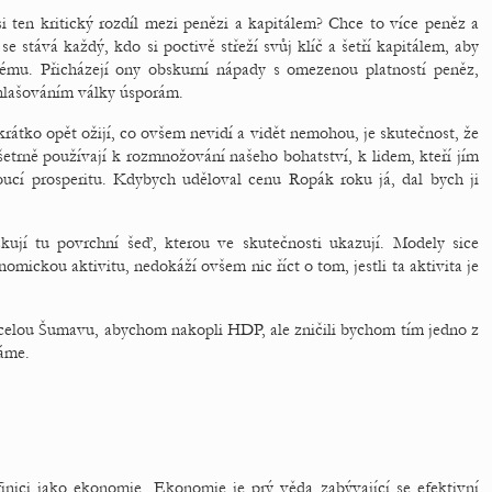
ten kritický rozdíl mezi penězi a kapitálem? Chce to více peněz a
se stává každý, kdo si poctivě střeží svůj klíč a šetří kapitálem, aby
mu. Přicházejí ony obskurní nápady s omezenou platností peněz,
yhlašováním války úsporám.
átko opět ožijí, co ovšem nevidí a vidět nemohou, je skutečnost, že
 šetrně používají k rozmnožování našeho bohatství, k lidem, kteří jím
oucí prosperitu. Kdybych uděloval cenu Ropák roku já, dal bych ji
jí tu povrchní šeď, kterou ve skutečnosti ukazují. Modely sice
ckou aktivitu, nedokáží ovšem nic říct o tom, jestli ta aktivita je
celou Šumavu, abychom nakopli HDP, ale zničili bychom tím jedno z
máme.
nici jako ekonomie. Ekonomie je prý věda zabývající se efektivní