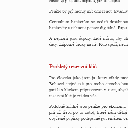
zásobují plejádou nápadů, jak to zlepšit.
Peníze by prý mohly mít omezenou trvanlivos
Centrálním bankéřům se nedaří dosáhnout
bankovky a tisknout peníze digitálně. Papír
A nejhorší jsou úspory. Lidé místo, aby utr
časy. Záporné úroky na ně. Kdo spoří, nech
Prokletý rezervní klíč
Pro člověka jako jsem já, který nikdy moc
Bohužel stejně tak pro mého ctěného brat
garáži s klíčkem připraveným v ruce, abych 
rezervní klíč je zrádná věc.
Podobně zrádné jsou peníze pro ekonomy. Př
pití až třeba po to auto), které nám dělaj
obyčejné papírky podepsané guvernérem cen