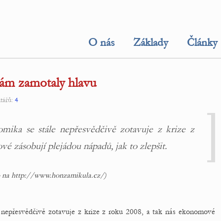
O nás
Základy
Články
ám zamotaly hlavu
tářů:
4
mika se stále nepřesvědčivě zotavuje z krize z
é zásobují plejádou nápadů, jak to zlepšit.
o na http://www.honzamikula.cz/)
 nepřesvědčivě zotavuje z krize z roku 2008, a tak nás ekonomové