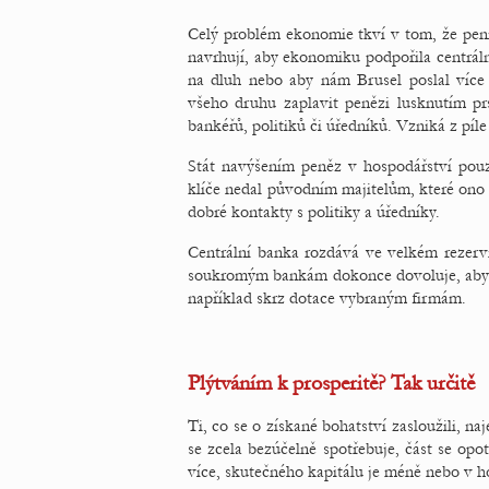
Celý problém ekonomie tkví v tom, že pen
navrhují, aby ekonomiku podpořila centrál
na dluh nebo aby nám Brusel poslal víc
všeho druhu zaplavit penězi lusknutím pr
bankéřů, politiků či úředníků. Vzniká z píle a
Stát navýšením peněz v hospodářství pouze
klíče nedal původním majitelům, které ono b
dobré kontakty s politiky a úředníky.
Centrální banka rozdává ve velkém rezervn
soukromým bankám dokonce dovoluje, aby si
například skrz dotace vybraným firmám.
Plýtváním k prosperitě? Tak určitě
Ti, co se o získané bohatství zasloužili, na
se zcela bezúčelně spotřebuje, část se opo
více, skutečného kapitálu je méně nebo v ho