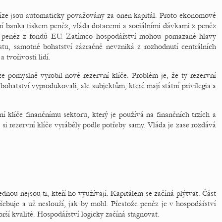
íze jsou automaticky považovány za onen kapitál. Proto ekonomové
ní banka tiskem peněz, vláda dotacemi a sociálními dávkami z peněz
e peněz z fondů EU. Zatímco hospodářství mohou pomazané hlavy
stu, samotné bohatství zázračně nevzniká z rozhodnutí centrálních
 tvořivosti lidí.
 pomyslně vyrobil nové rezervní klíče. Problém je, že ty rezervní
ohatství vyprodukovali, ale subjektům, které mají státní privilegia a
í klíče finančnímu sektoru, který je používá na finančních trzích a
 rezervní klíče vyráběly podle potřeby samy. Vláda je zase rozdává
jednou nejsou ti, kteří ho využívají. Kapitálem se začíná plýtvat. Část
třebuje a už neslouží, jak by mohl. Přestože peněz je v hospodářství
rší kvalitě. Hospodářství logicky začíná stagnovat.