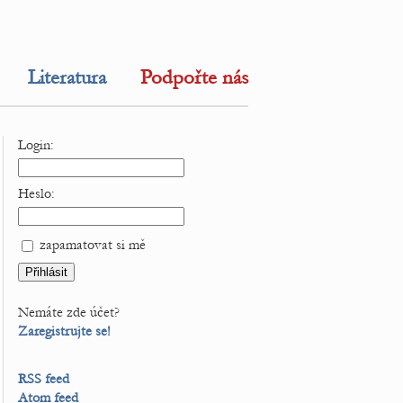
Literatura
Podpořte nás
Login:
Heslo:
zapamatovat si mě
Nemáte zde účet?
Zaregistrujte se!
RSS feed
Atom feed