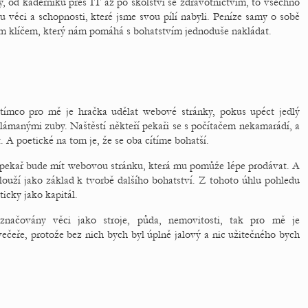
žby, od kadeřníků přes IT až po školství se zdravotnictvím, to všechno
u věci a schopnosti, které jsme svou pílí nabyli. Peníze samy o sobě
m klíčem, který nám pomáhá s bohatstvím jednoduše nakládat.
atímco pro mě je hračka udělat webové stránky, pokus upéct jedlý
lámanými zuby. Naštěstí někteří pekaři se s počítačem nekamarádí, a
 A poetické na tom je, že se oba cítíme bohatší.
a pekař bude mít webovou stránku, která mu pomůže lépe prodávat. A
Slouží jako základ k tvorbě dalšího bohatství. Z tohoto úhlu pohledu
cky jako kapitál.
označovány věci jako stroje, půda, nemovitosti, tak pro mě je
večeře, protože bez nich bych byl úplně jalový a nic užitečného bych