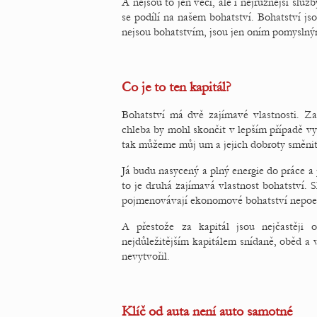
A nejsou to jen věci, ale i nejrůznější slu
se podílí na našem bohatství. Bohatství jso
nejsou bohatstvím, jsou jen oním pomyslný
Co je to ten kapitál?
Bohatství má dvě zajímavé vlastnosti. Z
chleba by mohl skončit v lepším případě vy
tak můžeme můj um a jejich dobroty směnit.
Já budu nasycený a plný energie do práce 
to je druhá zajímavá vlastnost bohatství. 
pojmenovávají ekonomové bohatství nepoeti
A přestože za kapitál jsou nejčastěji 
nejdůležitějším kapitálem snídaně, oběd a 
nevytvořil.
Klíč od auta není auto samotné