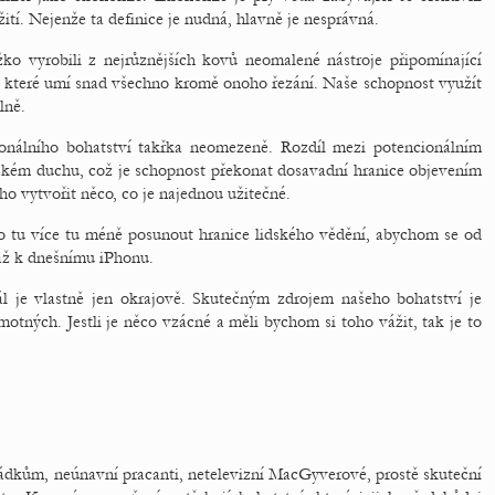
ití. Nejenže ta definice je nudná, hlavně je nesprávná.
žko vyrobili z nejrůznějších kovů neomalené nástroje připomínající
 které umí snad všechno kromě onoho řezání. Naše schopnost využít
lně.
nálního bohatství takřka neomezeně. Rozdíl mezi potencionálním
ském duchu, což je schopnost překonat dosavadní hranice objevením
o vytvořit něco, co je najednou užitečné.
elo tu více tu méně posunout hranice lidského vědění, abychom se od
 až k dnešnímu iPhonu.
ál je vlastně jen okrajově. Skutečným zdrojem našeho bohatství je
otných. Jestli je něco vzácné a měli bychom si toho vážit, tak je to
ořádkům, neúnavní pracanti, netelevizní MacGyverové, prostě skuteční