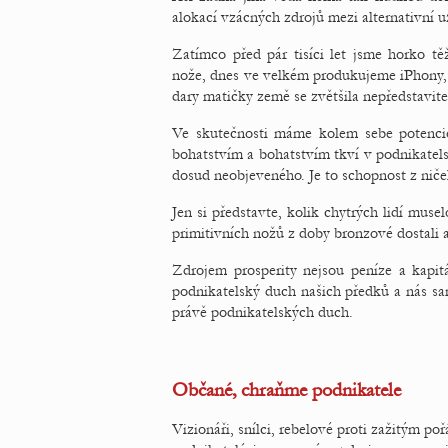
alokací vzácných zdrojů mezi alternativní už
Zatímco před pár tisíci let jsme horko tě
nože, dnes ve velkém produkujeme iPhony,
dary matičky země se zvětšila nepředstavite
Ve skutečnosti máme kolem sebe potencio
bohatstvím a bohatstvím tkví v podnikatel
dosud neobjeveného. Je to schopnost z ničeh
Jen si představte, kolik chytrých lidí mus
primitivních nožů z doby bronzové dostali
Zdrojem prosperity nejsou peníze a kapit
podnikatelský duch našich předků a nás sam
právě podnikatelských duch.
Občané, chraňme podnikatele
Vizionáři, snílci, rebelové proti zažitým p