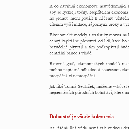
A co navrhují ekonomové neuvědomující si 
aby se rychleji točily. Nepřítelem ekonoma 
ho jednou mohl použít k něčemu užitečné
cílením vyšší inflace, zápornými úroky a v
Ekonomické modely a statistiky možná na kr
cenný kapitál se přesouvá od lidí, kteří ho
bezúčelně plýtvají a tím podkopávají bud
centrální bance a vládě.
Barevné grafy ekonomických modelů masku
mohou nepřesně odhadnout současnou ekonomi
prospěšná či neprospěšná.
Jak říká Tomáš Sedláček, můžeme vykácet 
nejcennějších přírodních bohatství, které 
Bohatství je všude kolem nás
Asi žádná jiná věda nemá tak nudnou defi