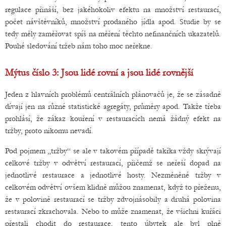
regulace přináší, bez jakéhokoliv efektu na množství restaurací,
počet návštěvníků, množství prodaného jídla apod. Studie by se
tedy měly zaměřovat spíš na měření těchto nefinančních ukazatelů.
Pouhé sledování tržeb nám toho moc neřekne.
Mýtus číslo 3: Jsou lidé rovní a jsou lidé rovnější
Jeden z hlavních problémů centrálních plánovačů je, že se zásadně
dívají jen na různé statistické agregáty, průměry apod. Takže třeba
prohlásí, že zákaz kouření v restauracích nemá žádný efekt na
tržby, proto nikomu nevadí.
Pod pojmem „tržby“ se ale v takovém případě takřka vždy skrývají
celkové tržby v odvětví restaurací, přičemž se neřeší dopad na
jednotlivé restaurace a jednotlivé hosty. Nezměněné tržby v
celkovém odvětví ovšem klidně můžou znamenat, když to přeženu,
že v polovině restaurací se tržby zdvojnásobily a druhá polovina
restaurací zkrachovala. Nebo to může znamenat, že všichni kuřáci
přestali chodit do restaurace, tento úbytek ale byl plně