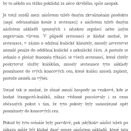
by to někdo asi těžko pokládal za něco skvělého, spíše naopak.
Je totiž rozdíl mezi nárůstem tržeb daným zkvalitněním produktu
(např. odstraněním kouře z restaurací) a nárůstem tržeb daným
nárůstem nákladů spojených s nějakou regulací nebo jiným
negativním vlivem. V případě restaurací je klidně možné, že
restaurace, v zájmu o udržení kuřácké klientely, musely investovat
nemalé peníze do oddělení kuřácké a nekuřácké části. A protože se
jednalo o plošný fenomén týkající se všech restaurací, které chtěly
poskytovat služby kuřákům, musely restaurace tyto náklady
promítnout do svých koncových cen, které kuřáci museli zaplatit,
protože neměli na výběr.
Stejně tak je možné, že různé menší hospody na venkově, kde je
hodně štamgastů-kuřáků, zákaz vědomě porušovaly i za cenu
občasných pokut s tím, že tyto pokuty byly samozřejmě opět
promítnuty do koncových cen.
Pokud by tyto scénáře byly pravdivé, pak jakýkoliv nárůst tržeb po
zákazu může být klidně daný pouze nárůstem nákladů, které tato