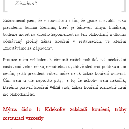
Západem“.
Zaznamenal jsem, že v souvislosti s tím, že „jsme si zvolili“ jako
prezidenta burana Zemana, který je zároveň silným kuřákem,
budeme muset na dlouho zapomenout na ten blahodárný a dlouho
očekávaný plošný zákaz kouření v restauracích, ve kterém
„zaostáváme za Západem“.
Protože mám vzhledem k činnosti našich politiků svá očekávání
nastavená velmi nízko, nepotřebuji dychtivě sledovat politiku a ani
nevím, jestli prezident vůbec může nějak zákaz kouření ovlivnit.
Čím jsem si ale naprosto jistý, je to, že ačkoliv jsem nekuřák,
kterému pasivní kouření
velmi
vadí, zákaz kouření rozhodně není
nic blahodárného.
Mýtus číslo 1: Kdekoliv zakázali kouření, tržby
restaurací vzrostly