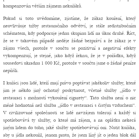
kompenzován větším zájmem nekuřáků.
Pokud si toto uvědomíme, zjistíme, že zákaz kouření, který
neovlivňuje tržby restauračního odvětví, je stále redistribučním
schématem, kdy podporuje jednu skupinu lidí na úkor druhé. Říct,
že se v takovém případě neděje žádné bezpráví a že zákaz je v
zájmu všech, protože v součtu se pozitivní a negativní efekty
vykompenzují, je stejné, jako když řeknu, že je v pořádku, když
sousedovi ukradnu 1 000 Kč, protože v součtu jsme o žádné peníze
nepřišli.
I kuřáci jsou lidé, kteří mají právo poptávat jakékoliv služby, které
jim je někdo jiný ochotný poskytnout, včetně služby „jídlo v
restauraci s možností vykouření cigarety“. Tato služba není o nic
méně hodnotná než služba „jídlo v restauraci s čistým vzduchem“.
V civilizované společnosti se lidé navzájem tolerují a každý si
spotřebovává ty služby, o které má zájem, a na oplátku nekecá
jiným lidem do toho, jaké služby spotřebovávají oni. Nutit kuřáka,
aby u jídla nekouřil, jenom proto, že jsem líný jít o jeden blok dál