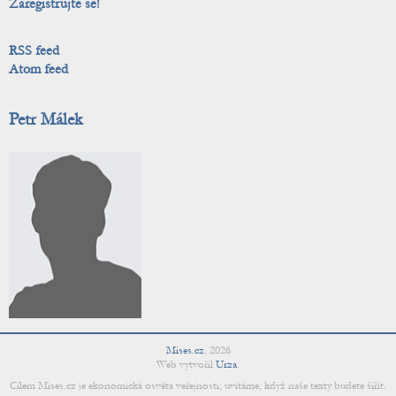
Zaregistrujte se!
RSS feed
Atom feed
Petr Málek
Mises.cz
,
2026
Web vytvořil
Urza
.
Cílem Mises.cz je ekonomická osvěta veřejnosti; uvítáme, když naše texty budete šířit.