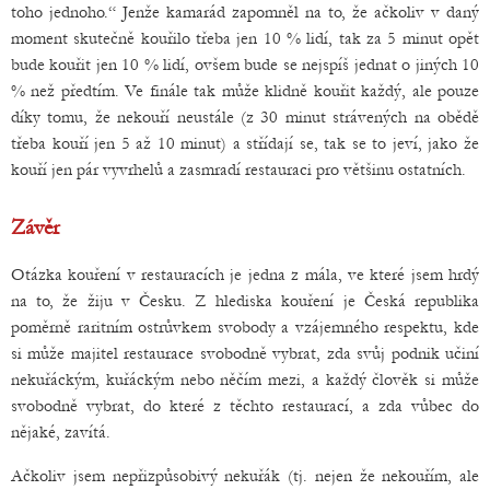
toho jednoho.“ Jenže kamarád zapomněl na to, že ačkoliv v daný
moment skutečně kouřilo třeba jen 10 % lidí, tak za 5 minut opět
bude kouřit jen 10 % lidí, ovšem bude se nejspíš jednat o jiných 10
% než předtím. Ve finále tak může klidně kouřit každý, ale pouze
díky tomu, že nekouří neustále (z 30 minut strávených na obědě
třeba kouří jen 5 až 10 minut) a střídají se, tak se to jeví, jako že
kouří jen pár vyvrhelů a zasmradí restauraci pro většinu ostatních.
Závěr
Otázka kouření v restauracích je jedna z mála, ve které jsem hrdý
na to, že žiju v Česku. Z hlediska kouření je Česká republika
poměrně raritním ostrůvkem svobody a vzájemného respektu, kde
si může majitel restaurace svobodně vybrat, zda svůj podnik učiní
nekuřáckým, kuřáckým nebo něčím mezi, a každý člověk si může
svobodně vybrat, do které z těchto restaurací, a zda vůbec do
nějaké, zavítá.
Ačkoliv jsem nepřizpůsobivý nekuřák (tj. nejen že nekouřím, ale