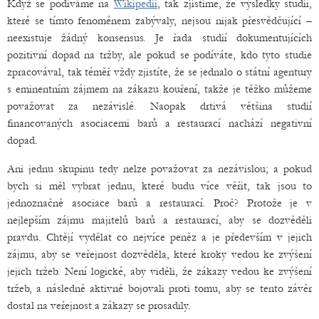
Když se podíváme na
Wikipedii
, tak zjistíme, že výsledky studií,
které se tímto fenoménem zabývaly, nejsou nijak přesvědčující –
neexistuje žádný konsensus. Je řada studií dokumentujících
pozitivní dopad na tržby, ale pokud se podíváte, kdo tyto studie
zpracovával, tak téměř vždy zjistíte, že se jednalo o státní agentury
s eminentním zájmem na zákazu kouření, takže je těžko můžeme
považovat za nezávislé. Naopak drtivá většina studií
financovaných asociacemi barů a restaurací nachází negativní
dopad.
Ani jednu skupinu tedy nelze považovat za nezávislou; a pokud
bych si měl vybrat jednu, které budu více věřit, tak jsou to
jednoznačně asociace barů a restaurací. Proč? Protože je v
nejlepším zájmu majitelů barů a restaurací, aby se dozvěděli
pravdu. Chtějí vydělat co nejvíce peněz a je především v jejich
zájmu, aby se veřejnost dozvěděla, které kroky vedou ke zvýšení
jejich tržeb. Není logické, aby viděli, že zákazy vedou ke zvýšení
tržeb, a následně aktivně bojovali proti tomu, aby se tento závěr
dostal na veřejnost a zákazy se prosadily.