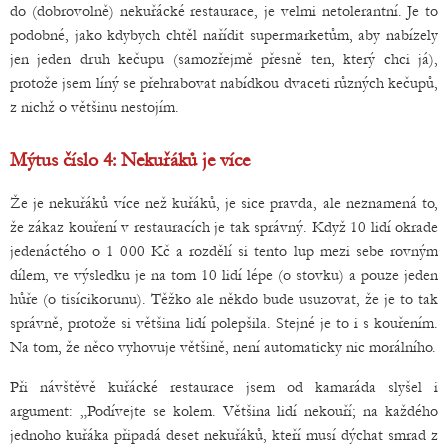
do (dobrovolně) nekuřácké restaurace, je velmi netolerantní. Je to
podobné, jako kdybych chtěl nařídit supermarketům, aby nabízely
jen jeden druh kečupu (samozřejmě přesně ten, který chci já),
protože jsem líný se přehrabovat nabídkou dvaceti různých kečupů,
z nichž o většinu nestojím.
Mýtus číslo 4: Nekuřáků je více
Že je nekuřáků více než kuřáků, je sice pravda, ale neznamená to,
že zákaz kouření v restauracích je tak správný. Když 10 lidí okrade
jedenáctého o 1 000 Kč a rozdělí si tento lup mezi sebe rovným
dílem, ve výsledku je na tom 10 lidí lépe (o stovku) a pouze jeden
hůře (o tisícikorunu). Těžko ale někdo bude usuzovat, že je to tak
správně, protože si většina lidí polepšila. Stejné je to i s kouřením.
Na tom, že něco vyhovuje většině, není automaticky nic morálního.
Při návštěvě kuřácké restaurace jsem od kamaráda slyšel i
argument: „Podívejte se kolem. Většina lidí nekouří; na každého
jednoho kuřáka připadá deset nekuřáků, kteří musí dýchat smrad z