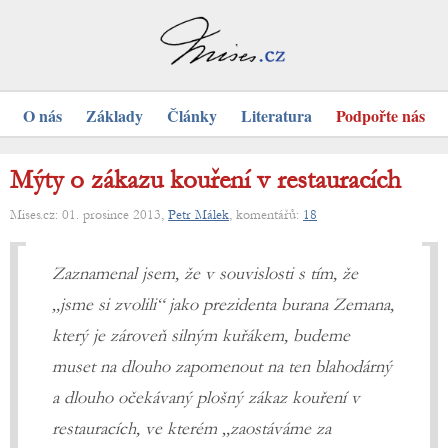
O nás
Základy
Články
Literatura
Podpořte nás
Mýty o zákazu kouření v restauracích
Mises.cz: 01. prosince 2013,
Petr Málek
, komentářů:
18
Zaznamenal jsem, že v souvislosti s tím, že
„jsme si zvolili“ jako prezidenta burana Zemana,
který je zároveň silným kuřákem, budeme
muset na dlouho zapomenout na ten blahodárný
a dlouho očekávaný plošný zákaz kouření v
restauracích, ve kterém „zaostáváme za