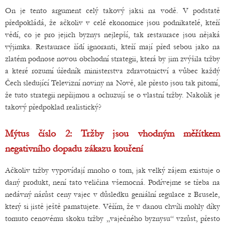
On je tento argument celý takový jaksi na vodě. V podstatě
předpokládá, že ačkoliv v celé ekonomice jsou podnikatelé, kteří
vědí, co je pro jejich byznys nejlepší, tak restaurace jsou nějaká
výjimka. Restaurace řídí ignoranti, kteří mají před sebou jako na
zlatém podnose novou obchodní strategii, která by jim zvýšila tržby
a které rozumí úředník ministerstva zdravotnictví a vůbec každý
Čech sledující Televizní noviny na Nově, ale přesto jsou tak pitomí,
že tuto strategii nepřijmou a ochuzují se o vlastní tržby. Nakolik je
takový předpoklad realistický?
Mýtus číslo 2: Tržby jsou vhodným měřítkem
negativního dopadu zákazu kouření
Ačkoliv tržby vypovídají mnoho o tom, jak velký zájem existuje o
daný produkt, není tato veličina všemocná. Podívejme se třeba na
nedávný nárůst ceny vajec v důsledku geniální regulace z Brusele,
který si jistě ještě pamatujete. Věřím, že v danou chvíli mohly díky
tomuto cenovému skoku tržby „vaječného byznysu“ vzrůst, přesto