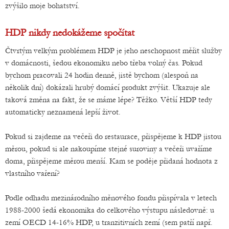
zvýšilo moje bohatství.
HDP nikdy nedokážeme spočítat
Čtvrtým velkým problémem HDP je jeho neschopnost měřit služby
v domácnosti, šedou ekonomiku nebo třeba volný čas. Pokud
bychom pracovali 24 hodin denně, jistě bychom (alespoň na
několik dní) dokázali hrubý domácí produkt zvýšit. Ukazuje ale
taková změna na fakt, že se máme lépe? Těžko. Větší HDP tedy
automaticky neznamená lepší život.
Pokud si zajdeme na večeři do restaurace, přispějeme k HDP jistou
měrou, pokud si ale nakoupíme stejné suroviny a večeři uvaříme
doma, přispějeme měrou menší. Kam se poděje přidaná hodnota z
vlastního vaření?
Podle odhadu mezinárodního měnového fondu přispívala v letech
1988-2000 šedá ekonomika do celkového výstupu následovně: u
zemí OECD 14-16% HDP, u tranzitivních zemí (sem patří např.