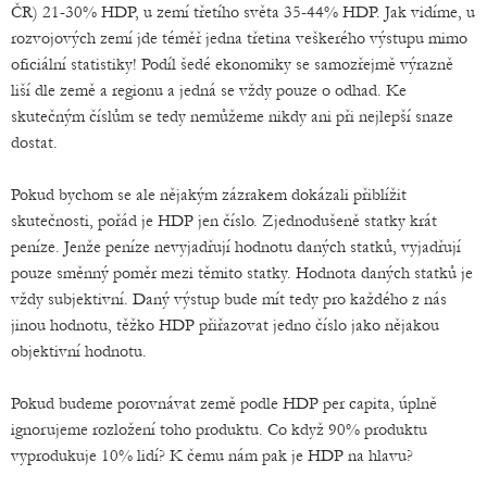
ČR) 21-30% HDP, u zemí třetího světa 35-44% HDP. Jak vidíme, u
rozvojových zemí jde téměř jedna třetina veškerého výstupu mimo
oficiální statistiky! Podíl šedé ekonomiky se samozřejmě výrazně
liší dle země a regionu a jedná se vždy pouze o odhad. Ke
skutečným číslům se tedy nemůžeme nikdy ani při nejlepší snaze
dostat.
Pokud bychom se ale nějakým zázrakem dokázali přiblížit
skutečnosti, pořád je HDP jen číslo. Zjednodušeně statky krát
peníze. Jenže peníze nevyjadřují hodnotu daných statků, vyjadřují
pouze směnný poměr mezi těmito statky. Hodnota daných statků je
vždy subjektivní. Daný výstup bude mít tedy pro každého z nás
jinou hodnotu, těžko HDP přiřazovat jedno číslo jako nějakou
objektivní hodnotu.
Pokud budeme porovnávat země podle HDP per capita, úplně
ignorujeme rozložení toho produktu. Co když 90% produktu
vyprodukuje 10% lidí? K čemu nám pak je HDP na hlavu?