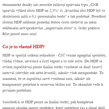
ekonomické deníky nás neustále zahlcují zprávami typu „ČNB
upravila výhled růstu HDP na 2,5%“ či „kvartální růst HDP byl ve
skutečnosti nižší o 0,1 procentního bodu“ a tak podobně. Posedlost
růstem HDP můžeme poslední dobou často sledovat na mém
oblíbeném newspeakovém „negativním růstu“ tj. česky poklesu…
Růst prostě muss sein!
Co je to vlastně HDP?
HDP se spočítá celkem jednoduše - ČSÚ vezme agregátní spotřebu,
vládní výdaje, investice a čistý export a to celé sečte. Do HDP se
ovšem započítávají pouze finální statky vyrobené za daný časový
interval (obvykle rok nebo kvartál), nikoliv však meziprodukt. To
znamená, že se započítají nově vyrobená auta, nikoliv ale
komponenty potřebné k sestavení těchto aut. To okamžitě vede k
prvnímu problému.
Soustředí-li se HDP pouze na finální statky, pak kompletně
ignoruje zásadní proces produkce, který potřebuje čas a různé další