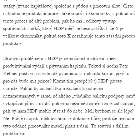
statky (zvané kapitálové) společně s půdou a pracovní silou. Čistě
náhodou je produkční proces také součástí ekonomiky, a pokud má
tento proces nějaký problém, pak ho má i celkový výstup
spotřebních statků, který HDP měří. Je nesmysl říkat, že X je
velikost ekonomiky, pokud toto X nezahrnuje tento zásadní proces
produkce.
Druhým problémem s HDP je nemožnost rozlišovat mezi
produktivními výdaji a plýtváním kapitálu. Pokud si nechá Petr
Kellner postavit na zahradě pyramidu za miliardu korun, jaký to
pro nás bude mít přínos? Komu tím prospěje? :) HDP přesto
vzroste. Pokud by od začátku roku začala polovina
nezaměstnaných v rámci nějakého „vládního balíčku podpory jam“
vykopávat jámy a druhá polovina nezaměstnaných zase zahazovat,
pak by nám HDP mohlo růst až do nebe. Měli bychom se ale lépe?
Ne. Právě naopak, měli bychom se dokonce hůře, protože bychom
tyto oddané pracovníky museli platit z daní. To souvisí s dalším
problémem.