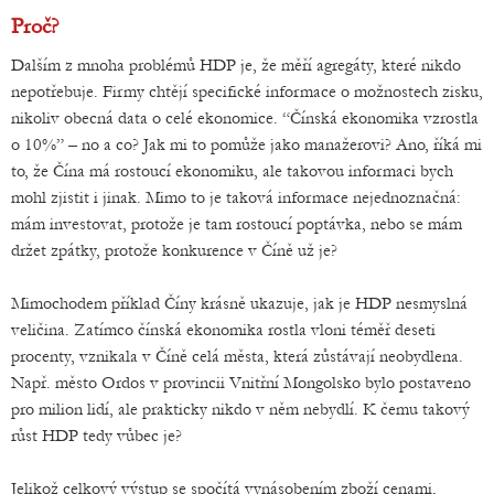
Proč?
Dalším z mnoha problémů HDP je, že měří agregáty, které nikdo
nepotřebuje. Firmy chtějí specifické informace o možnostech zisku,
nikoliv obecná data o celé ekonomice. “Čínská ekonomika vzrostla
o 10%” – no a co? Jak mi to pomůže jako manažerovi? Ano, říká mi
to, že Čína má rostoucí ekonomiku, ale takovou informaci bych
mohl zjistit i jinak. Mimo to je taková informace nejednoznačná:
mám investovat, protože je tam rostoucí poptávka, nebo se mám
držet zpátky, protože konkurence v Číně už je?
Mimochodem příklad Číny krásně ukazuje, jak je HDP nesmyslná
veličina. Zatímco čínská ekonomika rostla vloni téměř deseti
procenty, vznikala v Číně celá města, která zůstávají neobydlena.
Např. město Ordos v provincii Vnitřní Mongolsko bylo postaveno
pro milion lidí, ale prakticky nikdo v něm nebydlí. K čemu takový
růst HDP tedy vůbec je?
Jelikož celkový výstup se spočítá vynásobením zboží cenami,