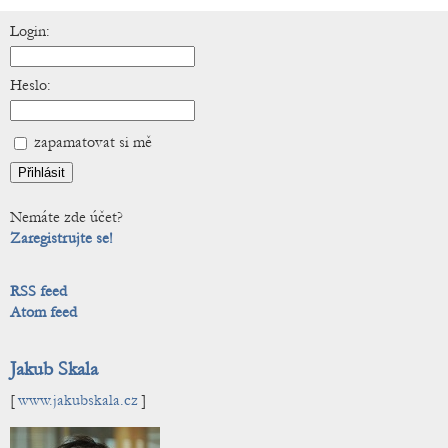
Login:
Heslo:
zapamatovat si mě
Nemáte zde účet?
Zaregistrujte se!
RSS feed
Atom feed
Jakub Skala
[
www.jakubskala.cz
]