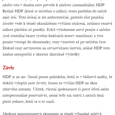
nárůst cen v daném roce povede k nárůstu (nominálního) HDP.
Reálné HDP (které je očištěno o inflaci) tento problém do určité
míry řeší. Toto řešení je ale nedostatečné, protože růst peněžní
zásoby vede k téměř okamžitému vyššímu utrácení, zatímco cenová
inflace přichází až později. Když vytiskneme nové peníze z ničeho
(což centrální bance systém frakčních rezerv umožňuje) a tyto
peníze vstoupí do ekonomiky, ceny vzrostou až po určitém čase.
Dokud ceny nevzrostou na rovnovážnou úroveň, reálné HDP tuto
změnu nezapočítá a ukazuje zkreslené výsledky.
Závěr
HDP je na nic. Slouží pouze politikům, kteří se v bláhové naději, že
dokáží vylepšit naše životy, ženou za vyšším HDP na úkor
zdravého rozumu. Užitek, vlastní spokojenost či pocit štěstí nelze
interpersonálně porovnávat, nemá tedy ani smysl z našich daní
platit jedince, kteří se o to snaží.
Moderní mainstreamová ekonomie se téměř výhradně zabývá