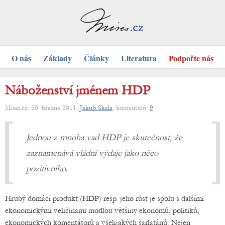
O nás
Základy
Články
Literatura
Podpořte nás
Náboženství jménem HDP
Mises.cz: 20. března 2011,
Jakub Skala
, komentářů:
9
Jednou z mnoha vad HDP je skutečnost, že
zaznamenává vládní výdaje jako něco
pozitivního.
Hrubý domácí produkt (HDP) resp. jeho růst je spolu s dalšími
ekonomickými veličinami modlou většiny ekonomů, politiků,
ekonomických komentátorů a všelijakých šarlatánů. Nejen