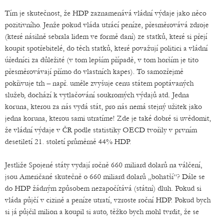
Tím je skutečnost, že HDP zaznamenává vládní výdaje jako něco
pozitivního. Jenže pokud vláda utrácí peníze, přesměrovává zdroje
(které násilně sebrala lidem ve formě daní) ze statků, které si přejí
koupit spotřebitelé, do těch statků, které považují politici a vládní
úředníci za důležité (v tom lepším případě, v tom horším je tito
přesměrovávají přímo do vlastních kapes). To samozřejmě
pokřivuje trh – např. uměle zvyšuje cenu státem poptávaných
služeb, dochází k vytlačování soukromých výdajů atd. Jedna
koruna, kterou za nás vydá stát, pro nás nemá stejný užitek jako
jedna koruna, kterou sami utratíme! Zde je také dobré si uvědomit,
že vládní výdaje v ČR podle statistiky OECD tvořily v prvním
desetiletí 21. století průměrně 44% HDP.
Jestliže Spojené státy vydají ročně 660 miliard dolarů na válčení,
jsou Američané skutečně o 660 miliard dolarů „bohatší“? Dále se
do HDP žádným způsobem nezapočítává (státní) dluh. Pokud si
vláda půjčí v cizině a peníze utratí, vzroste roční HDP. Pokud bych
si já půjčil milion a koupil si auto, těžko bych mohl tvrdit, že se