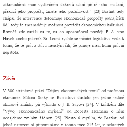
zákonodárná moc vydáváním dekretů učiní přítrž jeho snažení,
překazí jeho propočty, zmate jeho prozíravost." [23] Bastiat tedy
chápal, že intervence deformuje ekonomické propočty jednajících
lidí, tedy že znesnadňuje možnost provádět ekonomickou kalkulaci.
Rovněž zde naráží na to, na co upozorňoval později F. A. von
Hayek anebo právník Br. Leoni: rychle se měnící legislativa vede k
tomu, že se právo stává nejistým čili, že panuje mezi lidmi právní
nejistota.
Závěr
V 500 stránkové práci "Dějiny ekonomických teorií" od profesora
ekonomie Milana Sojky se Bastiatovi dostalo jen jedné jediné
okrajové zmínky při výkladu o J. B. Sayovi [24]. V krátkém díle
"Vývoj ekonomického myšlení" od Roberta Holmana o něm
nenajdeme zmínku žádnou [25]. Přesto si myslím, že Bastiat, od
jehož narození si připomínáme v tomto roce 215 let, v některých