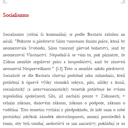
Socialismus
Socialismus (státní či komunální) je podle Bastiata založen na
násilí: "Pokuste si představit Silou vnucenou formu práce, která by
neomezovala Svobodu; Silou vnucený převod bohatství, jenž by
neomezoval Vlastnictví. Nepodaří-li se vám to, pak přiznejte, že
Zákon nemůže regulovat práci a hospodářství, aniž by zároveň
neosnoval Nespravedlnost." [13] Toto si nemůže nikdo představit.
Socialisté se dle Bastiata chovají podobně jako zahradníci, kteří
potřebují k úpravě výšky stromků sekyru, pilu, nůžky a kosíř,
socialistický (a intervencionistický) teoretik potřebuje ke svému
uspořádání společnosti Sílu, již nachází pouze v Zákonech; v
celním zákonu, daňovém zákonu, zákonu o podpoře, zákonu o
vzdělání. Tito teoretici vychází z předpokladu, že lidé sami o sobě
postrádají jakýkoli zárodek akceschopnosti, nemají prostředků k
tomu, aby byli soudní; nedostává se jim iniciativy; pokládají je za