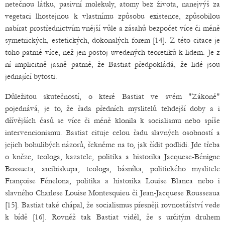
netečnou látku, pasivní molekuly, atomy bez života, nanejvýš za
vegetaci lhostejnou k vlastnímu způsobu existence, způsobilou
nabírat prostřednictvím vnější vůle a zásahů bezpočet více či méně
symetrických, estetických, dokonalých forem [14]. Z této citace je
toho patrné více, než jen postoj uvedených teoretiků k lidem. Je z
ní implicitně jasně patrné, že Bastiat předpokládá, že lidé jsou
jednající bytosti.
Důležitou skutečností, o které Bastiat ve svém "Zákoně"
pojednává, je to, že řada předních myslitelů tehdejší doby a i
dřívějších časů se více či méně klonila k socialismu nebo spíše
intervencionismu. Bastiat cituje celou řadu slavných osobností a
jejich bohulibých názorů, řekněme na to, jak řídit podlidi. Jde třeba
o kněze, teologa, kazatele, politika a historika Jacquese-Bénigne
Bossueta, arcibiskupa, teologa, básníka, politického myslitele
Françoise Fénelona, politika a historika Louise Blanca nebo i
slavného Charlese Louise Montesquieu či Jean-Jacquese Rousseaua
[15]. Bastiat také chápal, že socialismus přesněji rovnostářství vede
k bídě [16]. Rovněž tak Bastiat viděl, že s určitým druhem