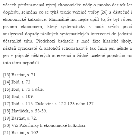
věcech předznamenal vývoj ekonomické vědy o mnoho desítek let
dopředu, zejména co se týká teorie veřejné volby [26] a částečně i
ekonomické kalkulace. Minimálně mu nejde upřít to, že byl vůbec
prvním ekonomem, který systematicky v řadě svých prací
analyzoval dopady násilných systematických intervencí do jednání
účastníků trhu. Předchozí badatelé z rané fáze klasické školy,
někteří fyziokraté či katoličtí scholastikové tak činili jen někde a
jen v případě některých intervencí a žádné ucelené pojednání na
toto téma nepodali.
[13] Bastiat, s. 71.
[14] Ibid, s. 73.
[15] Ibid, s. 75 a dále.
[16] Ibid, s. 109.
[17] Ibid, s. 115. Dále viz i s. 122-123 nebo 127.
[18] Havlíček, s. 58-59.
[19] Bastiat, s. 72.
[20] Viz Poznámky k ekonomické kalkulaci.
[21] Bastiat, s. 102.