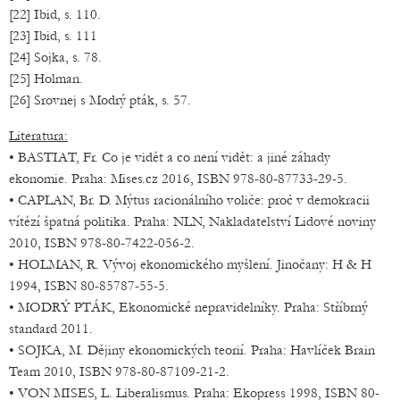
[22] Ibid, s. 110.
[23] Ibid, s. 111
[24] Sojka, s. 78.
[25] Holman.
[26] Srovnej s Modrý pták, s. 57.
Literatura:
• BASTIAT, Fr. Co je vidět a co není vidět: a jiné záhady
ekonomie. Praha: Mises.cz 2016, ISBN 978-80-87733-29-5.
• CAPLAN, Br. D. Mýtus racionálního voliče: proč v demokracii
vítězí špatná politika. Praha: NLN, Nakladatelství Lidové noviny
2010, ISBN 978-80-7422-056-2.
• HOLMAN, R. Vývoj ekonomického myšlení. Jinočany: H & H
1994, ISBN 80-85787-55-5.
• MODRÝ PTÁK, Ekonomické nepravidelníky. Praha: Stříbrný
standard 2011.
• SOJKA, M. Dějiny ekonomických teorií. Praha: Havlíček Brain
Team 2010, ISBN 978-80-87109-21-2.
• VON MISES, L. Liberalismus. Praha: Ekopress 1998, ISBN 80-