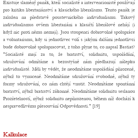
Existuje slaměný panák, kteří socialisté a intervencionisté používají
pro kritiku libertariánství a klasického liberalismu. Tento panák je
založen na představě poustevnického individualismu. Takový
individualismus ovšem libertariáni a klasičtí liberálové nehájí (i
když nic proti němu nemají). Jsou stoupenci dobrovolné spolupráce
a voluntarismu, kdy si jednotlivec volí s jakými dalšími jednotlivci
bude dobrovolně spolupracovat, z toho plyne to, co napsal Bastiat?
"Socialisté mají za to, že bratrství, solidaritu, uspořádání,
sdružování odmítáme a bezostyšně nám předhazují nálepku
individualisté. Měli by vědět, že neodmítáme uspořádání přirozené,
nýbrž to vynucené. Neodmítáme sdružování svobodné, nýbrž ty
formy sdružování, co nám chtějí vnutit. Neodmítáme spontánní
bratrství, nýbrž bratrství zákonné. Neodmítáme solidaritu seslanou
Prozřetelností, nýbrž solidaritu nepřirozenou, během níž dochází k
nespravedlivému přesouvání Odpovědnosti." [19]
Kalkulace