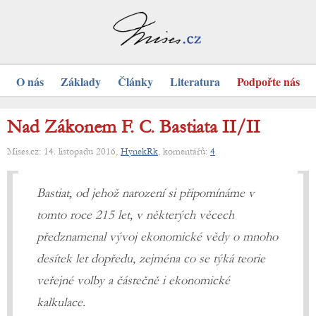
O nás
Základy
Články
Literatura
Podpořte nás
Nad Zákonem F. C. Bastiata II/II
Mises.cz: 14. listopadu 2016,
HynekRk
, komentářů:
4
Bastiat, od jehož narození si připomínáme v
tomto roce 215 let, v některých věcech
předznamenal vývoj ekonomické vědy o mnoho
desítek let dopředu, zejména co se týká teorie
veřejné volby a částečně i ekonomické
kalkulace.