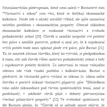
Nejzajímavějším překvapením, které jsem nalezl v Bastiatově stati
"Vlastnictví a zákon" jsou věci, které se dotýkají ekonomické
kalkulace. Nejde zde o nějaký rozsáhlý výklad, ale spíše naznačení
určitého problému s ekonomickými propočty. Obecně základem
ekonomické kalkulace je soukromé vlastnictví a svoboda
podnikatelsky jednat [20]. Člověk si nemůže zaopatřit své potřeby
bez práce a nemůže pracovat, pokud si není jist, že k uspokojení
svých potřeb bude moci uplatnit plody své práce, píše Bastiat [21].
To, že majetek zůstane člověku, který ho vytvořil, je předpokladem
k tomu, aby měl člověk vůbec motivaci podnikatelsky jednat a tedy
i uspokojovat potřeby druhých. Za intervencí ze strany veřejného
sektoru zde však vzniká problém s kalkulováním. Bastiat o
představě, že vlastnické právo vychází ze zákona (tj. zákon může
člověka o poctivě získané vlastnictví připravit) píše: "Důsledkem
toho může zákonodárce pod vlivem společenských teorií, jimiž je
prodchnutý, v jakékoliv chvíli přijít s dekrety převracejícími
všechny průmyslové propočty." [22] Ve svobodné společnosti by
dle Bastiata platilo, že: "Člověk už se nebude muset obávat, že