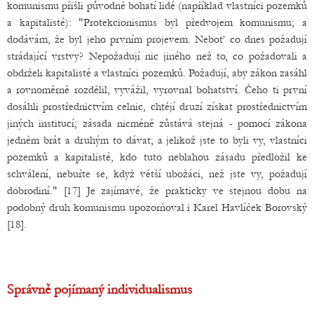
komunismu přišli původně bohatí lidé (například vlastníci pozemků
a kapitalisté): "Protekcionismus byl předvojem komunismu; a
dodávám, že byl jeho prvním projevem. Neboť co dnes požadují
strádající vrstvy? Nepožadují nic jiného než to, co požadovali a
obdrželi kapitalisté a vlastníci pozemků. Požadují, aby zákon zasáhl
a rovnoměrně rozdělil, vyvážil, vyrovnal bohatství. Čeho ti první
dosáhli prostřednictvím celnic, chtějí druzí získat prostřednictvím
jiných institucí; zásada nicméně zůstává stejná - pomocí zákona
jedněm brát a druhým to dávat; a jelikož jste to byli vy, vlastníci
pozemků a kapitalisté, kdo tuto neblahou zásadu předložil ke
schválení, nebuřte se, když větší ubožáci, než jste vy, požadují
dobrodiní." [17] Je zajímavé, že prakticky ve stejnou dobu na
podobný druh komunismu upozorňoval i Karel Havlíček Borovský
[18].
Správně pojímaný individualismus