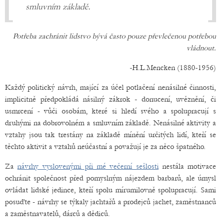
smluvním základě.
Potřeba zachránit lidstvo bývá často pouze převlečenou potřebou
vládnout.
-H.L.Mencken (1880-1956)
Každý politický návrh, mající za účel potlačení nenásilné činnosti,
implicitně předpokládá násilný zákrok - donucení, uvěznění, či
usmrcení - vůči osobám, které si hledí svého a spolupracují s
druhými na dobrovolném a smluvním základě. Nenásilné aktivity a
vztahy jsou tak trestány na základě mínění určitých lidí, kteří se
těchto aktivit a vztahů neúčastní a považují je za něco špatného.
Za
návrhy vyslovenými při mé večerní sešlosti
nestála motivace
ochránit společnost před pomyslným nájezdem barbarů, ale úmysl
ovládat lidské jedince, kteří spolu mírumilovně spolupracují. Sami
posuďte - návrhy se týkaly jachtařů a prodejců jachet, zaměstnanců
a zaměstnavatelů, dárců a dědiců.