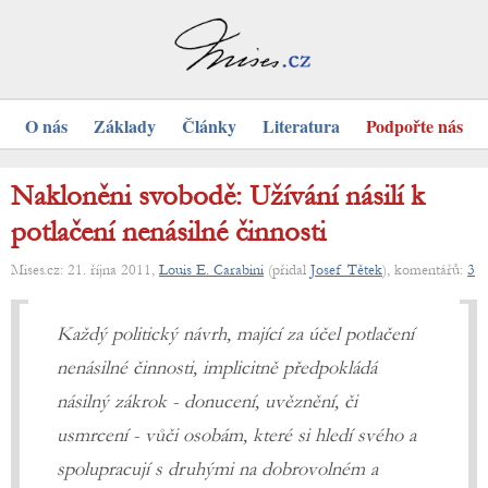
O nás
Základy
Články
Literatura
Podpořte nás
Nakloněni svobodě: Užívání násilí k
potlačení nenásilné činnosti
Mises.cz: 21. října 2011,
Louis E. Carabini
(přidal
Josef Tětek
), komentářů:
3
Každý politický návrh, mající za účel potlačení
nenásilné činnosti, implicitně předpokládá
násilný zákrok - donucení, uvěznění, či
usmrcení - vůči osobám, které si hledí svého a
spolupracují s druhými na dobrovolném a