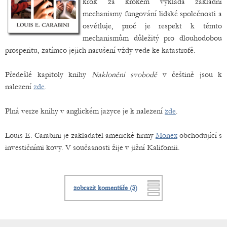
krok za krokem vykládá základní
mechanismy fungování lidské společnosti a
osvětluje, proč je respekt k těmto
mechanismům důležitý pro dlouhodobou
prosperitu, zatímco jejich narušení vždy vede ke katastrofě.
Předešlé kapitoly knihy
Nakloněni svobodě
v češtině jsou k
nalezení
zde
.
Plná verze knihy v anglickém jazyce je k nalezení
zde
.
Louis E. Carabini je zakladatel americké firmy
Monex
obchodující s
investičními kovy. V současnosti žije v jižní Kalifornii.
zobrazit komentáře (3)