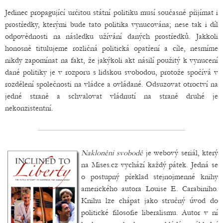
Jedinec propagující určitou státní politiku musí současně přijímat i
prostředky, kterými bude tato politika vynucována; nese tak i díl
odpovědnosti na následku užívání daných prostředků. Jakkoli
honosně titulujeme rozličná politická opatření a cíle, nesmíme
nikdy zapomínat na fakt, že jakýkoli akt násilí použitý k vynucení
dané politiky je v rozporu s lidskou svobodou, protože spočívá v
rozdělení společnosti na vládce a ovládané. Odsuzovat otroctví na
jedné straně a schvalovat vládnutí na straně druhé je
nekonzistentní.
Nakloněni svobodě
je webový seriál, který
na Mises.cz vychází každý pátek. Jedná se
o postupný překlad stejnojmenné knihy
amerického autora Louise E. Carabiniho.
Knihu lze chápat jako stručný úvod do
politické filosofie liberalismu. Autor v ní