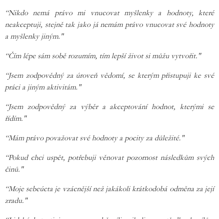
“Nikdo nemá právo mi vnucovat myšlenky a hodnoty, které
neakceptuji, stejně tak jako já nemám právo vnucovat své hodnoty
a myšlenky jiným."
“Čím lépe sám sobě rozumím, tím lepší život si můžu vytvořit."
“Jsem zodpovědný za úroveň vědomí, se kterým přistupuji ke své
práci a jiným aktivitám."
“Jsem zodpovědný za výběr a akceptování hodnot, kterými se
řídím."
“Mám právo považovat své hodnoty a pocity za důležité."
“Pokud chci uspět, potřebuji věnovat pozornost následkům svých
činů."
“Moje sebeúcta je vzácnější než jakákoli krátkodobá odměna za její
zradu."