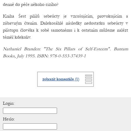
denně do péče někoho cizího?
Kniha Šest pilířů sebeúcty je vzrušujícím, provokujícím a
zábavným čtením. Dalekosáhlé následky nedostatku sebeúcty v
přístupu člověka k sobě samotnému i k ostatním můžeme nalézt
téměř kdekoliv.
Nathaniel Branden: "The Six Pillars of Self-Esteem". Bantam
Books, July 1995. ISBN: 978-0-553-37439-1
zobrazit komentáře (1)
Login:
Heslo: