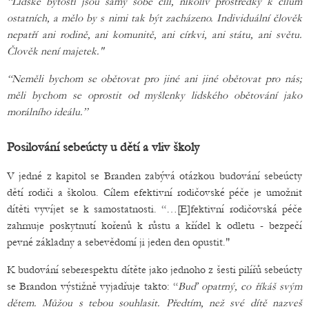
“Lidské bytosti jsou samy sobě cíli, nikoliv prostředky k cílům
ostatních, a mělo by s nimi tak být zacházeno. Individuální člověk
nepatří ani rodině, ani komunitě, ani církvi, ani státu, ani světu.
Člověk není majetek."
“Neměli bychom se obětovat pro jiné ani jiné obětovat pro nás;
měli bychom se oprostit od myšlenky lidského obětování jako
morálního ideálu.”
Posilování sebeúcty u dětí a vliv školy
V jedné z kapitol se Branden zabývá otázkou budování sebeúcty
dětí rodiči a školou. Cílem efektivní rodičovské péče je umožnit
dítěti vyvíjet se k samostatnosti. “…[E]fektivní rodičovská péče
zahrnuje poskytnutí kořenů k růstu a křídel k odletu - bezpečí
pevné základny a sebevědomí ji jeden den opustit."
K budování seberespektu dítěte jako jednoho z šesti pilířů sebeúcty
se Brandon výstižně vyjadřuje takto: “
Buď opatrný, co říkáš svým
dětem. Můžou s tebou souhlasit. Předtím, než své dítě nazveš