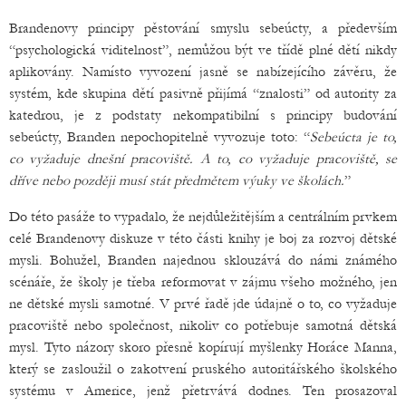
Brandenovy principy pěstování smyslu sebeúcty, a především
“psychologická viditelnost”, nemůžou být ve třídě plné dětí nikdy
aplikovány. Namísto vyvození jasně se nabízejícího závěru, že
systém, kde skupina dětí pasivně přijímá “znalosti” od autority za
katedrou, je z podstaty nekompatibilní s principy budování
sebeúcty, Branden nepochopitelně vyvozuje toto: “
Sebeúcta je to,
co vyžaduje dnešní pracoviště. A to, co vyžaduje pracoviště, se
dříve nebo později musí stát předmětem výuky ve školách.
”
Do této pasáže to vypadalo, že nejdůležitějším a centrálním prvkem
celé Brandenovy diskuze v této části knihy je boj za rozvoj dětské
mysli. Bohužel, Branden najednou sklouzává do námi známého
scénáře, že školy je třeba reformovat v zájmu všeho možného, jen
ne dětské mysli samotné. V prvé řadě jde údajně o to, co vyžaduje
pracoviště nebo společnost, nikoliv co potřebuje samotná dětská
mysl. Tyto názory skoro přesně kopírují myšlenky Horáce Manna,
který se zasloužil o zakotvení pruského autoritářského školského
systému v Americe, jenž přetrvává dodnes. Ten prosazoval