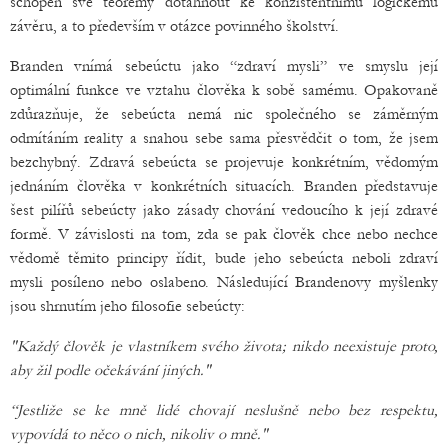
schopen své teorémy dotáhnout ke konzistentnímu logickému
závěru, a to především v otázce povinného školství.
Branden vnímá sebeúctu jako “zdraví mysli” ve smyslu její
optimální funkce ve vztahu člověka k sobě samému. Opakovaně
zdůrazňuje, že sebeúcta nemá nic společného se záměrným
odmítáním reality a snahou sebe sama přesvědčit o tom, že jsem
bezchybný. Zdravá sebeúcta se projevuje konkrétním, vědomým
jednáním člověka v konkrétních situacích. Branden představuje
šest pilířů sebeúcty jako zásady chování vedoucího k její zdravé
formě. V závislosti na tom, zda se pak člověk chce nebo nechce
vědomě těmito principy řídit, bude jeho sebeúcta neboli zdraví
mysli posíleno nebo oslabeno. Následující Brandenovy myšlenky
jsou shrnutím jeho filosofie sebeúcty:
"Každý člověk je vlastníkem svého života; nikdo neexistuje proto,
aby žil podle očekávání jiných."
“Jestliže se ke mně lidé chovají neslušně nebo bez respektu,
vypovídá to něco o nich, nikoliv o mně."