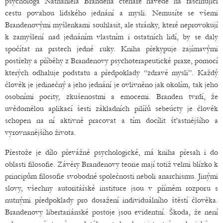
psychologa Nathaniela Brandena čtenáře navede na fascinující
cestu povahou lidského jednání a mysli. Nemusíte se všemi
Brandenovými myšlenkami souhlasit, ale stránky, které neprovokují
k zamyšlení nad jednáním vlastním i ostatních lidí, by se daly
spočítat na prstech jedné ruky. Kniha překypuje zajímavými
postřehy a příběhy z Brandenovy psychoterapeutické praxe, pomocí
kterých odhaluje podstatu a předpoklady “zdravé mysli”. Každý
člověk je jedinečný a jeho jednání je ovlivněno jak okolím, tak jeho
osobními pocity, zkušenostmi a emocemi. Branden tvrdí, že
uvědomělou aplikací šesti základních pilířů sebeúcty je člověk
schopen na ní aktivně pracovat a tím docílit šťastnějšího a
vyrovnanějšího života.
Přestože je dílo převážně psychologické, má kniha přesah i do
oblasti filosofie. Závěry Brandenovy teorie mají totiž velmi blízko k
principům filosofie svobodné společnosti neboli anarchismu. Jinými
slovy, všechny autoritářské instituce jsou v přímém rozporu s
nutnými předpoklady pro dosažení individuálního štěstí člověka.
Brandenovy libertariánské postoje jsou evidentní. Škoda, že není