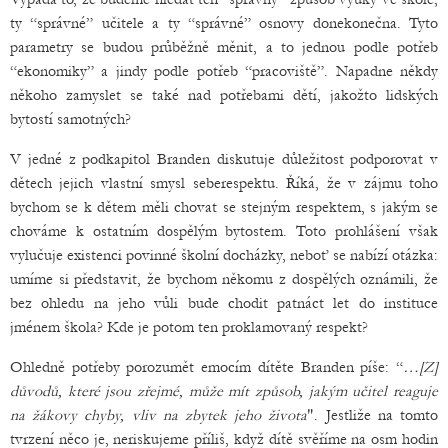
ty “správné” učitele a ty “správné” osnovy donekonečna. Tyto
parametry se budou průběžně měnit, a to jednou podle potřeb
“ekonomiky” a jindy podle potřeb “pracoviště”. Napadne někdy
někoho zamyslet se také nad potřebami dětí, jakožto lidských
bytostí samotných?
V jedné z podkapitol Branden diskutuje důležitost podporovat v
dětech jejich vlastní smysl seberespektu. Říká, že v zájmu toho
bychom se k dětem měli chovat se stejným respektem, s jakým se
chováme k ostatním dospělým bytostem. Toto prohlášení však
vylučuje existenci povinné školní docházky, neboť se nabízí otázka:
umíme si představit, že bychom někomu z dospělých oznámili, že
bez ohledu na jeho vůli bude chodit patnáct let do instituce
jménem škola? Kde je potom ten proklamovaný respekt?
Ohledně potřeby porozumět emocím dítěte Branden píše: “
…[Z]
důvodů, které jsou zřejmé, může mít způsob, jakým učitel reaguje
na žákovy chyby, vliv na zbytek jeho života
". Jestliže na tomto
tvrzení něco je, neriskujeme příliš, když dítě svěříme na osm hodin