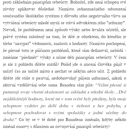
proti základním principům sebeúcty. Bohužel, zde není schopen své
závěry aplikovat důsledně. Namísto jednoznačného odsouzení
současného školského systému z důvodu jeho negativního vlivu na
vytváření sebeúcty mladé mysli se stává advokátem jeho "reformy".
Nevidí, že problémem není způsob výuky nebo kvalita učitelů, ale
právě systém založený na tom, že dítě je objektem, do kterého je
třeba “nasypat" vědomosti, znalosti a hodnoty. Namísto pochopení,
že přesně toto je příčinou problémů, které sám definoval, nabádá -
změňme “předmět” výuky a učme děti principům sebeúcty. V čem
je ale z pohledu dítěte rozdíl? Pořád jde o nucení člověka přijít v
určitý čas na určité místo a nechat se někým něco učit. Z pohledu
dítěte jde stále o pasivní, nedobrovolný příjem informací, nikoli o
aktivní vzdělávání sebe sama. Branden sám píše: “
Velmi přesně si
pamatuji svoje vlastní zkušenosti ze základní a střední školy…Dvě
nejdůležitější hodnoty, které mi v tom světě byly předány, byla moje
schopnost vydržet po delší dobu v tichosti a bez pohybu, a
schopnost pochodovat s svými spolužáky z jedné učebny do
druhé.
” Co by se v té době pro Brandena změnilo, kdyby někdo
změnil osnovy s důrazem na osvojování principů sebeúcty?