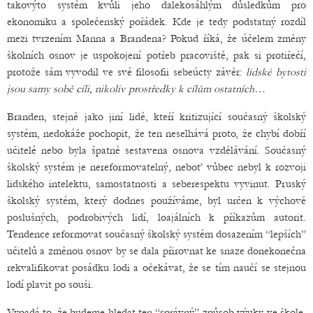
takovýto systém kvůli jeho dalekosáhlým důsledkům pro
ekonomiku a společenský pořádek. Kde je tedy podstatný rozdíl
mezi tvrzením Manna a Brandena? Pokud říká, že účelem změny
školních osnov je uspokojení potřeb pracoviště, pak si protiřečí,
protože sám vyvodil ve své filosofii sebeúcty závěr:
lidské bytosti
jsou samy sobě cíli, nikoliv prostředky k cílům ostatních…
Branden, stejně jako jiní lidé, kteří kritizující současný školský
systém, nedokáže pochopit, že ten neselhává proto, že chybí dobří
učitelé nebo byla špatně sestavena osnova vzdělávání. Současný
školský systém je nereformovatelný, neboť vůbec nebyl k rozvoji
lidského intelektu, samostatnosti a seberespektu vyvinut. Pruský
školský systém, který dodnes používáme, byl určen k výchově
poslušných, podrobivých lidí, loajálních k příkazům autorit.
Tendence reformovat současný školský systém dosazením “lepších”
učitelů a změnou osnov by se dala přirovnat ke snaze donekonečna
rekvalifikovat posádku lodi a očekávat, že se tím naučí se stejnou
lodí plavit po souši.
Vypadá to, že budeme hledat ten “správný” způsob výuky ve škole,