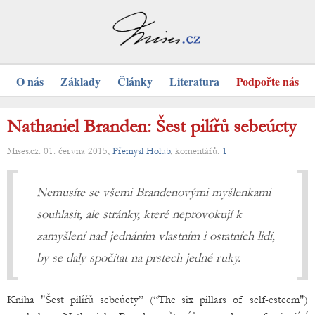
O nás
Základy
Články
Literatura
Podpořte nás
Nathaniel Branden: Šest pilířů sebeúcty
Mises.cz: 01. června 2015,
Přemysl Holub
, komentářů:
1
Nemusíte se všemi Brandenovými myšlenkami
souhlasit, ale stránky, které neprovokují k
zamyšlení nad jednáním vlastním i ostatních lidí,
by se daly spočítat na prstech jedné ruky.
Kniha "Šest pilířů sebeúcty” (“The six pillars of self-esteem")