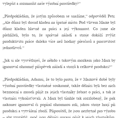
vylepšit a rozmnožit naše výrobní prostředky?“
„Předpokládám, že jistým způsobem se snažíme,“ odpověděl Petr.
„Ale důraz byl dosud kladen na špatné místo. Pod vlivem Marxe byl
důraz kladen hlavně na práci a její výkonnost. Co jsme ale
přehlíželi, bylo to, že správné nářadí a stroje dokáží zvýšit
produktivitu práce daleko více než hodiny přesčasů a pracovitost
jednotlivců.“
„Jak si ale vysvětluješ, že někdo s takovým mozkem jako Marx by
ignoroval ohromný příspěvek nářadí a strojů k celkové produkci?“
„Předpokládám, Adamsi, že to bylo proto, že v Marxově době byly
výrobní prostředky vlastněné soukromě, takže dělníci byli bez nich
bezmocní a museli přijít za jejich vlastníky žebrat o práci, a tak je
vlastníci vykořisťovali. A Marx byl tímhle tak rozzlobený, že pak
nakonec ignoroval či popíral ohromnou roli, jakou stroje hrají při
produkci a vytváření zboží. Připouštěl, že jsou nezbytné pro výrobu
– aby vysvětlil, proč jsou dělníci nuceni přijít k jejich vlastníkům.