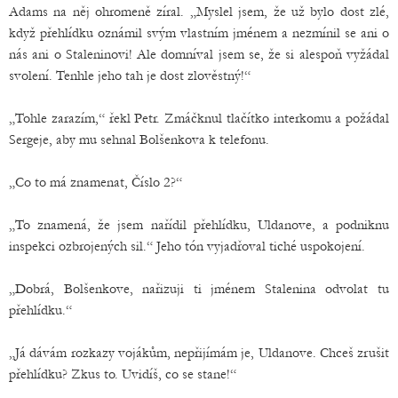
Adams na něj ohromeně zíral. „Myslel jsem, že už bylo dost zlé,
když přehlídku oznámil svým vlastním jménem a nezmínil se ani o
nás ani o Staleninovi! Ale domníval jsem se, že si alespoň vyžádal
svolení. Tenhle jeho tah je dost zlověstný!“
„Tohle zarazím,“ řekl Petr. Zmáčknul tlačítko interkomu a požádal
Sergeje, aby mu sehnal Bolšenkova k telefonu.
„Co to má znamenat, Číslo 2?“
„To znamená, že jsem nařídil přehlídku, Uldanove, a podniknu
inspekci ozbrojených sil.“ Jeho tón vyjadřoval tiché uspokojení.
„Dobrá, Bolšenkove, nařizuji ti jménem Stalenina odvolat tu
přehlídku.“
„Já dávám rozkazy vojákům, nepřijímám je, Uldanove. Chceš zrušit
přehlídku? Zkus to. Uvidíš, co se stane!“