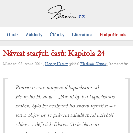
O nás
Základy
Články
Literatura
Podpořte nás
Návrat starých časů: Kapitola 24
Mises.cz: 08. srpna 2014,
Henry Hazlitt
(přidal
Vladimír Krupa
), komentářů:
1
Román o znovuobjevení kapitalismu od
Henryho Hazlitta – „Pokud by byl kapitalismus
zničen, bylo by nezbytné ho znovu vynalézt – a
tento objev by se právem zařadil mezi největší
objevy v dějinách lidstva. To je hlavním