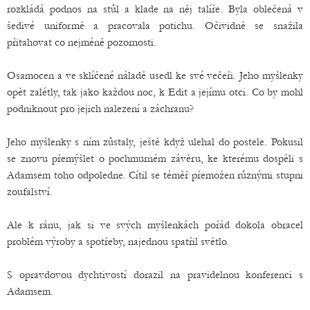
rozkládá podnos na stůl a klade na něj talíře. Byla oblečená v
šedivé uniformě a pracovala potichu. Očividně se snažila
přitahovat co nejméně pozornosti.
Osamocen a ve sklíčené náladě usedl ke své večeři. Jeho myšlenky
opět zalétly, tak jako každou noc, k Edit a jejímu otci. Co by mohl
podniknout pro jejich nalezení a záchranu?
Jeho myšlenky s ním zůstaly, ještě když ulehal do postele. Pokusil
se znovu přemýšlet o pochmurném závěru, ke kterému dospěli s
Adamsem toho odpoledne. Cítil se téměř přemožen různými stupni
zoufalství.
Ale k ránu, jak si ve svých myšlenkách pořád dokola obracel
problém výroby a spotřeby, najednou spatřil světlo.
S opravdovou dychtivostí dorazil na pravidelnou konferenci s
Adamsem.