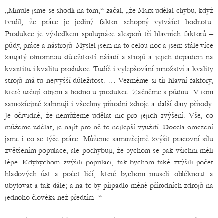
„Minule jsme se shodli na tom,“ začal, „že Marx udělal chybu, když
tvrdil, že práce je jediný faktor schopný vytvářet hodnotu.
Produkce je výsledkem spolupráce alespoň tří hlavních faktorů –
půdy, práce a nástrojů. Myslel jsem na to celou noc a jsem stále více
zaujatý ohromnou důležitostí nářadí a strojů a jejich dopadem na
kvantitu i kvalitu produkce. Tudíž i vylepšování množství a kvality
strojů má tu nejvyšší důležitost. … Vezměme si tři hlavní faktory,
které určují objem a hodnotu produkce. Začněme s půdou. V tom
samozřejmě zahrnuji i všechny přírodní zdroje a další dary přírody.
Je očividné, že nemůžeme udělat nic pro jejich zvýšení. Vše, co
můžeme udělat, je najít pro ně to nejlepší využití. Docela omezení
jsme i co se týče práce. Můžeme samozřejmě zvýšit pracovní sílu
zvětšením populace, ale pochybuji, že bychom se pak všichni měli
lépe. Kdybychom zvýšili populaci, tak bychom také zvýšili počet
hladových úst a počet lidí, které bychom museli obléknout a
ubytovat a tak dále; a na to by připadlo méně přírodních zdrojů na
jednoho člověka než předtím -“