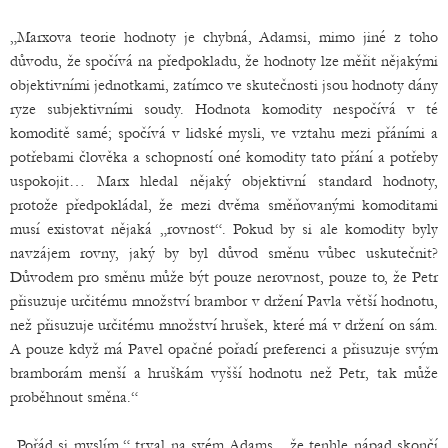
„Marxova teorie hodnoty je chybná, Adamsi, mimo jiné z toho
důvodu, že spočívá na předpokladu, že hodnoty lze měřit nějakými
objektivními jednotkami, zatímco ve skutečnosti jsou hodnoty dány
ryze subjektivními soudy. Hodnota komodity nespočívá v té
komoditě samé; spočívá v lidské mysli, ve vztahu mezi přáními a
potřebami člověka a schopností oné komodity tato přání a potřeby
uspokojit… Marx hledal nějaký objektivní standard hodnoty,
protože předpokládal, že mezi dvěma směňovanými komoditami
musí existovat nějaká „rovnost“. Pokud by si ale komodity byly
navzájem rovny, jaký by byl důvod směnu vůbec uskutečnit?
Důvodem pro směnu může být pouze nerovnost, pouze to, že Petr
přisuzuje určitému množství brambor v držení Pavla větší hodnotu,
než přisuzuje určitému množství hrušek, které má v držení on sám.
A pouze když má Pavel opačné pořadí preferenci a přisuzuje svým
bramborám menší a hruškám vyšší hodnotu než Petr, tak může
proběhnout směna.“
„Pořád si myslím,“ trval na svém Adams, „že tenhle nápad skončí