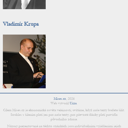
Vladimír Krupa
Mises.cz
,
2026
Web vytvořil
Urza
.
Cílem Mises.cz je ekonomická osvěta veřejnosti; uvítáme, když naše texty budete šířit.
Souhlas s šířením platí jen pro naše texty; pro převzaté články platí pravidla
původního zdroje.
Názory prezentované na těchto stránkách jsou individuálními vyjádřeními jejich