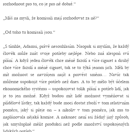
rozhodnout pro to, co je pro ně dobré.“
„Máš na mysli, že komisaři mají rozhodovat za ně?“
„Od toho tu komisaři jsou.“
„S tímhle, Adamsi, právě nesouhlasím. Naopak si myslím, že každý
člověk může znát svoje potřeby nejlépe. Nebo zná alespoň svá
přání. A když jeden člověk chce méně fazolí a více cigaret a druhý
chce více fazolí a méně cigaret, tak se to týká jenom jich. Měli by
mít možnost se navzájem najít a provést směnu… Navíc tak
můžeme uspokojit více potřeb než dnes. A to by mělo být účelem
ekonomického systému – uspokojovat tolik přání a potřeb lidí, jak
je to jen možné. Když budou mít lidé možnost vyměňovat si
přídělové lístky, tak každý bude moci dostat zboží v tom relativním
poměru, jaký si přeje on – a nikoliv v tom poměru, jak mu to
naplánovala nějaká komise. A nakonec není asi žádný jiný způsob,
jak smysluplně měřit produkci než podle množství uspokojených
lidských potřeb,“