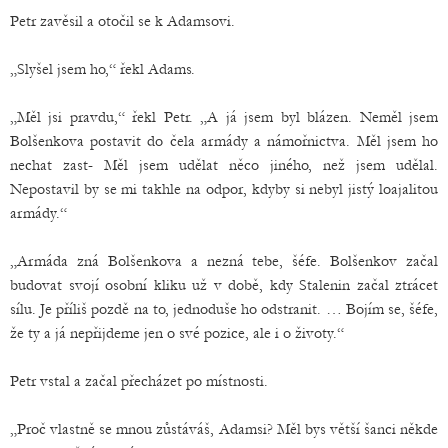
Petr zavěsil a otočil se k Adamsovi.
„Slyšel jsem ho,“ řekl Adams.
„Měl jsi pravdu,“ řekl Petr. „A já jsem byl blázen. Neměl jsem
Bolšenkova postavit do čela armády a námořnictva. Měl jsem ho
nechat zast- Měl jsem udělat něco jiného, než jsem udělal.
Nepostavil by se mi takhle na odpor, kdyby si nebyl jistý loajalitou
armády.“
„Armáda zná Bolšenkova a nezná tebe, šéfe. Bolšenkov začal
budovat svojí osobní kliku už v době, kdy Stalenin začal ztrácet
sílu. Je příliš pozdě na to, jednoduše ho odstranit. … Bojím se, šéfe,
že ty a já nepřijdeme jen o své pozice, ale i o životy.“
Petr vstal a začal přecházet po místnosti.
„Proč vlastně se mnou zůstáváš, Adamsi? Měl bys větší šanci někde