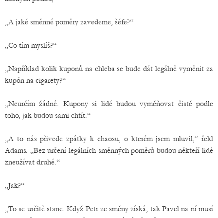
„A jaké směnné poměry zavedeme, šéfe?“
„Co tím myslíš?“
„Například kolik kuponů na chleba se bude dát legálně vyměnit za
kupón na cigarety?“
„Neurčím žádné. Kupony si lidé budou vyměňovat čistě podle
toho, jak budou sami chtít.“
„A to nás přivede zpátky k chaosu, o kterém jsem mluvil,“ řekl
Adams. „Bez určení legálních směnných poměrů budou někteří lidé
zneužívat druhé.“
„Jak?“
„To se určitě stane. Když Petr ze směny získá, tak Pavel na ní musí