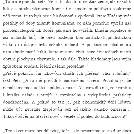
„To máte pravdu, šéfe. Ve statistikách to neukazujeme, ale několik
lidí v centrální plánovací komisi i v samotném politbyru soukromě
věří tomu, že to byla série hladomorů a epidemií, které Vítězný svět
postihly od doby triumfu komunismu, co nám pomohlo vyřešit náš
problém alespoň tak dobře, jak jsme ho vyřešili. Dnešní populace je
asi miliarda lidí, ale před poslední komunisticko-kapitalistickou
válkou to údajně bylo několik miliard. A po každém hladomoru
nám zbude méně krků, které musíme živit, více čtverečních metrů
obytné plochy na obyvatele, a tak dále. Takže hladomory jsou svým
způsobem součástí řešení našeho problému.“
„Právě pokračování takových strašlivých „řešení“ chci zabránit,“
řekl Petr. „A to mě přivádí k nadějnému závěru. Pravdou je, že
nemůžeme moc udělat s půdou a prací. Ale napadlo mě, že kvantita
i kvalita nářadí a strojů je rozšiřitelná a vylepšitelná prakticky
donekonečna. A pokud to tak je, pak ekonomický úděl lidstva
může být neustále zlepšován bez nějakého daného omezení…
Takový závěr mi otevřel nový a veselejší pohled do budoucnosti!“
„Ten závěr může být důležitý, šéfe – ale nesnažíme se snad už dnes