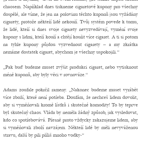
chaosem. Například dnes tiskneme cigaretové kupony pro všechny
dospělé, ale víme, že jen na polovinu těchto kuponů jsou vyžádány
cigarety, protože někteří lidé nekouří. Tvůj systém povede k tomu,
že lidé, kteří si dnes svoje cigarety nevyzvedávají, vymění svoje
kupony s lidmi, kteří kouří a chtějí kouřit více cigaret. A ti si potom
na tyhle kupony půjdou vyzvednout cigarety – a my zkrátka
nemáme dostatek cigaret, abychom je všechny uspokojili.“
„Pak buď budeme muset zvýšit produkci cigaret, nebo vytisknout
méně kuponů, aby byly věci v rovnováze.“
Adams zoufale pokrčil rameny. „Nakonec budeme muset vyrábět
více zboží, které není potřeba. Doufám, že nechceš lidem dovolit,
aby si vyměňovali kromě lístků i skutečné komodity! To by teprve
byl skutečný chaos. Vláda by neměla žádný způsob, jak vysledovat,
kdo co spotřebovává. Přesně proto vždycky zakazujeme lidem, aby
si vyměňovali zboží navzájem. Někteří lidé by měli nevyváženou
stravu, další by pili příliš mnoho vodky-“