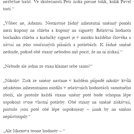
nezbytně tratit. Ve skutečnosti Petr získá přesně tolik, kolik Pavel
tratí.“
„Vůbec ne, Adamsi. Neexistuje žádný inherentní směnný poměr
mezi kupony na chleba a kupony na cigarety. Relativní hodnota
bochníku chleba a krabičky cigaret je v mozku každého člověka a
závisí na jeho současných přáních a potřebách. K žádné směně
nedojde, pokud obě strany nebudou mít pocit, že na ní získají.“
„Nebude ale jedna ze stran klamat sebe samu?“
„Nikoliv. Zisk ze směny nastane v každém případě nikoliv kvůli
nějakému inherentnímu rozdílu v relativních hodnotách samotného
zboží, ale protože každá strana směny poté bude schopna lépe
uspokojit svoje vlastní potřeby. Obě strany na směně získávají,
protože jsou poté obě lépe uspokojeny – jinak by na směnu
nepřistoupily.“
„Ale Marxova teorie hodnoty – “