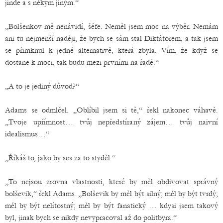
jinde a s někým jiným.“
„Bolšenkov mě nenávidí, šéfe. Neměl jsem moc na výběr. Nemám
ani tu nejmenší naději, že bych se sám stal Diktátorem, a tak jsem
se přimknul k jedné alternativě, která zbyla. Vím, že když se
dostane k moci, tak budu mezi prvními na řadě.“
„A to je jediný důvod?“
Adams se odmlčel. „Oblíbil jsem si tě,“ řekl nakonec váhavě.
„Tvoje upřímnost… tvůj nepředstíraný zájem… tvůj naivní
idealismus…“
„Říkáš to, jako by ses za to styděl.“
„To nejsou zrovna vlastnosti, které by měl obdivovat správný
bolševik,“ řekl Adams. „Bolševik by měl být silný; měl by být tvrdý;
měl by být nelítostný; měl by být fanatický … kdysi jsem takový
byl, jinak bych se nikdy nevypracoval až do politbyra.“