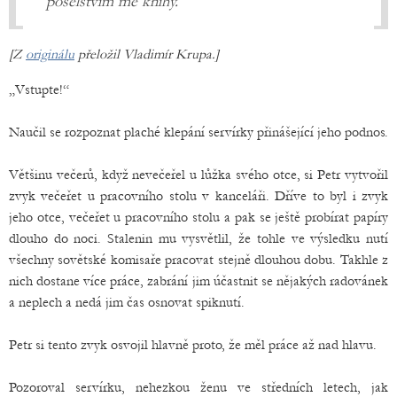
poselstvím mé knihy.“
[Z
originálu
přeložil Vladimír Krupa.]
„Vstupte!“
Naučil se rozpoznat plaché klepání servírky přinášející jeho podnos.
Většinu večerů, když nevečeřel u lůžka svého otce, si Petr vytvořil
zvyk večeřet u pracovního stolu v kanceláři. Dříve to byl i zvyk
jeho otce, večeřet u pracovního stolu a pak se ještě probírat papíry
dlouho do noci. Stalenin mu vysvětlil, že tohle ve výsledku nutí
všechny sovětské komisaře pracovat stejně dlouhou dobu. Takhle z
nich dostane více práce, zabrání jim účastnit se nějakých radovánek
a neplech a nedá jim čas osnovat spiknutí.
Petr si tento zvyk osvojil hlavně proto, že měl práce až nad hlavu.
Pozoroval servírku, nehezkou ženu ve středních letech, jak