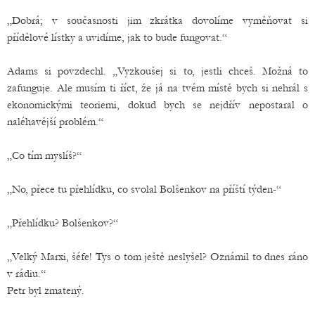
„Dobrá; v současnosti jim zkrátka dovolíme vyměňovat si
přídělové lístky a uvidíme, jak to bude fungovat.“
Adams si povzdechl. „Vyzkoušej si to, jestli chceš. Možná to
zafunguje. Ale musím ti říct, že já na tvém místě bych si nehrál s
ekonomickými teoriemi, dokud bych se nejdřív nepostaral o
naléhavější problém.“
„Co tím myslíš?“
„No, přece tu přehlídku, co svolal Bolšenkov na příští týden-“
„Přehlídku? Bolšenkov?“
„Velký Marxi, šéfe! Tys o tom ještě neslyšel? Oznámil to dnes ráno
v rádiu.“
Petr byl zmatený.