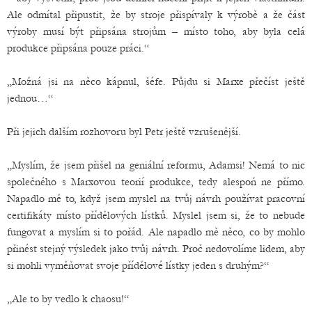
Ale odmítal připustit, že by stroje přispívaly k výrobě a že část
výroby musí být připsána strojům – místo toho, aby byla celá
produkce připsána pouze práci.“
„Možná jsi na něco kápnul, šéfe. Půjdu si Marxe přečíst ještě
jednou…“
Při jejich dalším rozhovoru byl Petr ještě vzrušenější.
„Myslím, že jsem přišel na geniální reformu, Adamsi! Nemá to nic
společného s Marxovou teorií produkce, tedy alespoň ne přímo.
Napadlo mě to, když jsem myslel na tvůj návrh používat pracovní
certifikáty místo přídělových lístků. Myslel jsem si, že to nebude
fungovat a myslím si to pořád. Ale napadlo mě něco, co by mohlo
přinést stejný výsledek jako tvůj návrh. Proč nedovolíme lidem, aby
si mohli vyměňovat svoje přídělové lístky jeden s druhým?“
„Ale to by vedlo k chaosu!“