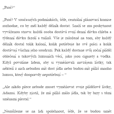
„Proč?“
„Proč? V současných podmínkách, šéfe, centrální plánovací komise
rozhodne, co by měl každý dělník dostat. Snaží se mu poskytnout
vyváženou stravu: každá osoba dostává svojí denní dávku chleba a
týdenní dávku fazolí a tuřínů. Vše je založené na tom, aby každý
dělník dostal tolik kalorií, kolik potřebuje ke své práci a kolik
dostávají všichni jeho soudruzi. Pak každý dostane svůj roční příděl
oblečení a takových luxusních věcí, jako jsou cigarety a vodka.
Když povolíme lidem, aby si vyměňovali navzájem lístky, tak
někteří z nich nebudou mít dost jídla nebo budou mít příliš mnoho
luxusu, který doopravdy nepotřebují – “
„Ale nikdo přece nebude muset vyměňovat svoje přídělové lístky,
Adamsi. Kdyby zjistil, že má příliš málo jídla, tak by brzy s těmi
směnami přestal.“
„Nemůžeme se na lidi spolehnout, šéfe, že se budou umět