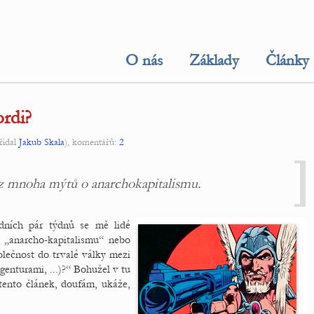
O nás
Základy
Články
ordi?
řidal
Jakub Skala
), komentářů:
2
 z mnoha mýtů o anarchokapitalismu.
edních pár týdnů se mě lidé
 „anarcho-kapitalismu“ nebo
olečnost do trvalé války mezi
enturami, ...)?“ Bohužel v tu
ento článek, doufám, ukáže,