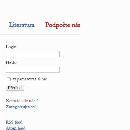
Literatura
Podpořte nás
Login:
Heslo:
zapamatovat si mě
Nemáte zde účet?
Zaregistrujte se!
RSS feed
Atom feed