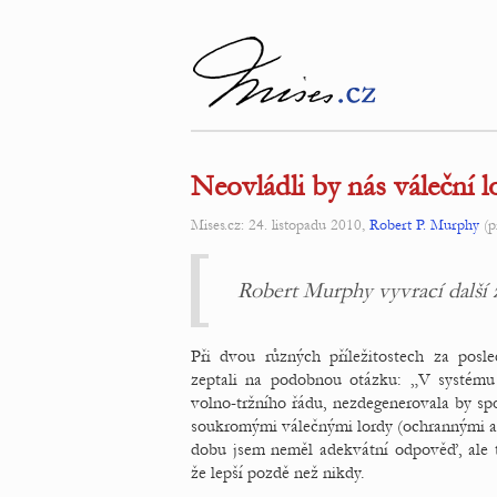
Neovládli by nás váleční l
Mises.cz: 24. listopadu 2010,
Robert P. Murphy
(p
Robert Murphy vyvrací další
Při dvou různých příležitostech za posl
zeptali na podobnou otázku: „V systému
volno-tržního řádu, nezdegenerovala by sp
soukromými válečnými lordy (ochrannými ag
dobu jsem neměl adekvátní odpověď, ale t
že lepší pozdě než nikdy.