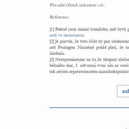
Původní článek naleznete
zde
.
Reference:
[1] Pokud jsem zmínil Somálsko, měl bych p
rodí ve skutečnosti
.
[2] Je pravda, že toto číslo by pro soukrom
než Pentagon. Nicméně pořád platí, že t
úředníci.
[3] Nezapomínejme na to, že skupiny zločinc
běžného dne, 2. odvozují svoji sílu ze souč
tak nejsou reprezentantem anarchokapitalis
zob