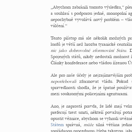
„Abychom zabránili tomuto výsledku,“ přemýš
a souhlasí s podporou jedné, monopolní age
nepochybně vyvolává nový problém – vládu
válčení.“
Tento přístup má ale několik možných p
lordů je větší než hrozba tyranické centrá
nic jako dobrovolné zformování Státu
. D
Spojených států, nikdy nedostali možnost ž
Články konfederace nebo vládou řízenou Ú
Ale pro naše účely je nejzajímavějším pro
nepotřebovali
zformovat vládu. Pokud se
spravedlnosti shodla, že je špatné použív
mezi soukromými policejními agenturami.
Ano, je naprostá pravda, že lidé mají vel
preferují trest smrti, někteří považují pot
opustit věznice, abychom se vyhnuli uvěz
Státem
správná,
může
silná většina jedi
spořádanou procedurou (třeba takovou, jako