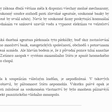
y zákona dbalá většina měla k dispozici všechny možné mechanismy,
soukromý soudce rozhodl proti zlovolné agentuře, soukromé banky by
teré by uvalil arbitr). Navíc by soukromé firmy poskytující komunální
dnáním ve smlouvě uzavřít vodu a vypnout elektřinu ve velitelství
jaká darebná agentura překonala tyto překážky, buď skrz zastrašování
ého množství bank, energetických společností, obchodů s potravinami
avená armáda. Ale hlavím bodem je, že z původní pozice tržní anarchie
 Zatímco naopak v systému minimálního Státu je aparát hromadného
o chopil.
dla k soupeřícím válečným lordům, je nepodložená. V takových
objevil, by přítomnost Státu nepomohla. Vskutku právě opak je
sti založené na soukromém vlastnictví by bylo mnohem příznivější
ojekt parazitického vládního monopolu.