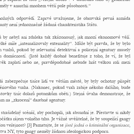
 měly v anarchii mnohem větší pole působnosti.“
 možných odpovědí. Zaprvé uvažujeme, že obrovská pevná armáda
anty není jednoznačně žádaná charakteristika Státu.
ů by nebyl ani zdaleka tak zkázonosný, jak mnozí ekonomové věří.
lké míře „internalizovaly externality“. Může být pravda, že by bylo
 vrahů, pokud by relevantní detektivní a policejní agentury musely
 domácností. (Jistě každý drobně benefituje z toho, že ví, že byl
lověk zaplatí nebo ne, pravděpodobně nebude hrát velkou roli mezi
dá zabezpečuje tisíce lidí ve větším městě, by byly ochotny přispět
sériového vraha. (Nakonec, pokud vrah zabije někoho dalšího, bude
 stovky tisíc dolarů potomkům oběti.) Stejná úvaha demonstruje, že
am na „zkrocení“ darebné agentury.
strašidelný scénář, aby pochopili, jak absurdní je. Přestavte si nikdy
čátku rájem volného trhu. Je vážně uvěřitelné, že by soupeřící gangy
lou veřejnost? [3] Pamatujte, že se
jistě jedná o kriminální organizace
,
lstva NY, tyto gangy neměly žádnou ideologickou podporu.