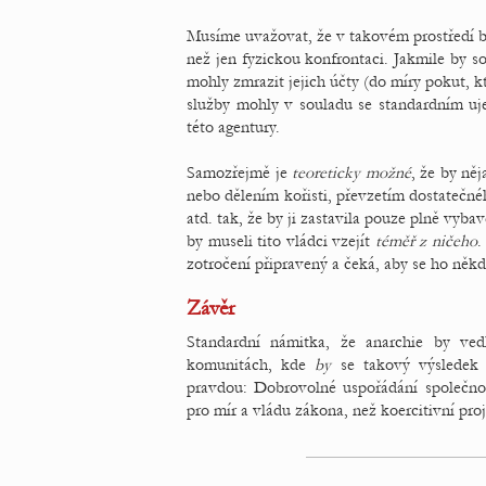
Musíme uvažovat, že v takovém prostředí b
než jen fyzickou konfrontaci. Jakmile by 
mohly zmrazit jejich účty (do míry pokut, k
služby mohly v souladu se standardním uje
této agentury.
Samozřejmě je
teoreticky možné
, že by ně
nebo dělením kořisti, převzetím dostatečn
atd. tak, že by ji zastavila pouze plně vyb
by museli tito vládci vzejít
téměř z ničeho
.
zotročení připravený a čeká, aby se ho někd
Závěr
Standardní námitka, že anarchie by ve
komunitách, kde
by
se takový výsledek 
pravdou: Dobrovolné uspořádání společno
pro mír a vládu zákona, než koercitivní pr