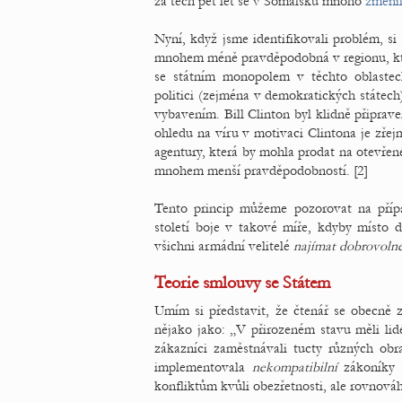
za těch pět let se v Somálsku mnoho
změni
Nyní, když jsme identifikovali problém, si
mnohem méně pravděpodobná v regionu, kte
se státním monopolem v těchto oblastech
politici (zejména v demokratických státec
vybavením. Bill Clinton byl klidně připrave
ohledu na víru v motivaci Clintona je zřej
agentury, která by mohla prodat na otevřené
mnohem menší pravděpodobností. [2]
Tento princip můžeme pozorovat na příp
století boje v takové míře, kdyby místo d
všichni armádní velitelé
najímat dobrovoln
Teorie smlouvy se Státem
Umím si představit, že čtenář se obecně z
nějako jako: „V přirozeném stavu měli lid
zákazníci zaměstnávali tucty různých obra
implementovala
nekompatibilní
zákoníky p
konfliktům kvůli obezřetnosti, ale rovnováha