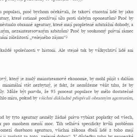
 populaci, proč bychom očekávali, že takoví ctnostní lidé by jako
tury, které rutinně používají sílu proti slabým oponentům? Proč by
stnalo obranné agentury, které mají propletené arbitrážní dohody, a
vaným, nezainteresovaným arbitrům? Proč by soukromý právní rámec
ání záležitostí „veřejného zájmu“?
ždé společnosti v historii. Ale stejně tak by válkychtiví lidé ani
kový, který je znalý mainstreamové ekonomie, by mohl přijít s dalším
 minimální stát nezbytný, je fakt, že nemůžeme věřit trhu, že by
 síly. Může být pravda, že 95 procent populace by mělo dostatečně
sáhlo míru, pokud by
všichni důkladně přispívali obranným agenturám,
ud by tyto agentury neměly žádné právo vybírat poplatky od všech,
stor pro mnohem menší moc. Trh selhává specificky kvůli problému
 omezí darebnou agenturu, všichni zákona dbalí lidé z toho mají
i ji zaplatit za toto „veřejné dobro“. V důsledku toho by gaunerské