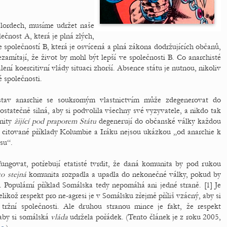
lordech, musíme udržet naše
čnost A, která je plná zlých,
 se společností B, která je osvícená a plná zákona dodržujících občanů,
ezamítají, že život by mohl být lepší ve společnosti B. Co anarchisté
alení koercitivní vlády situaci zhorší. Absence státu je nutnou, nikoliv
 společnosti.
 stav anarchie se soukromým vlastnictvím může zdegenerovat do
ostatečně silná, aby si podvolila všechny své vyzyvatele, a nikdo tak
nity
žijící pod praporem Státu
degenerují do občanské války každou
o citované příklady Kolumbie a Iráku nejsou ukázkou „od anarchie k
su“.
ngovat, potřebují etatisté tvrdit, že daná komunita by pod rukou
to stejná
komunita rozpadla a upadla do nekonečné války, pokud by
. Populární příklad Somálska tedy nepomáhá ani jedné straně. [1] Je
elikož respekt pro ne-agresi je v Somálsku zřejmě příliš vzácný, aby si
 tržní společnosti. Ale druhou stranou mince je fakt, že respekt
 aby si somálská
vláda
udržela pořádek. (Tento článek je z roku 2005,