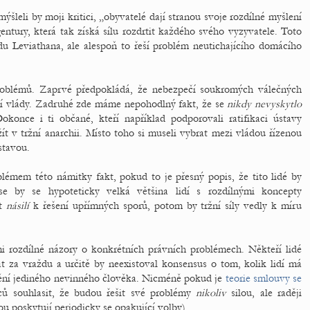
leli by moji kritici, „obyvatelé dají stranou svoje rozdílné myšlení
ntury, která tak získá sílu rozdrtit každého svého vyzyvatele. Toto
 Leviathana, ale alespoň to řeší problém neutichajícího domácího
roblémů. Zaprvé předpokládá, že nebezpečí soukromých válečných
lní vlády. Zadruhé zde máme nepohodlný fakt, že se
nikdy nevyskytlo
okonce i ti občané, kteří například podporovali ratifikaci ústavy
ít v tržní anarchii. Místo toho si museli vybrat mezi vládou řízenou
stavou.
blémem této námitky fakt, pokud to je přesný popis, že tito lidé by
 by se hypoteticky velká většina lidí s rozdílnými koncepty
at
násilí
k řešení upřímných sporů, potom by tržní síly vedly k míru
mi rozdílné názory o konkrétních právních problémech. Někteří lidé
rat za vraždu a určitě by neexistoval konsensus o tom, kolik lidí má
nění jediného nevinného člověka. Nicméně pokud je
teorie smlouvy se
nců souhlasit, že budou řešit své problémy
nikoliv
silou, ale raději
u poskytují periodicky se opakující volby).