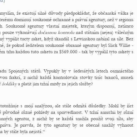
lo
.)
 myslím, že existují silné důvody předpokládat, že občanská válka je
rému dominují soukromé ochranné a právní agentury, než v regionu
. Soukromé agentury vlastní majetek, kterým disponují, zatímco
h) pouze vykonávají
dočasnou kontrolu
nad státním (nejen) válečným
ný vypálit tucty raket, když skandál s Lewinskou nabíral na síle. Bez
mé, že pokud ředitelem soukromé obranné agentury byl Slick Willie -
m trhu každou tuto raketu za $569.000 - tak by vypálil tyto rakety s
adu Spojených států. Vypukly by v šedesátých letech osmnáctého
vou frakcí, z nichž každá kontrolovala stovky tisíc branců, museli
é žoldáky
a platit jim tržní mzdy za jejich služby?
totožňuje s mojí analýzou, ale stále odmítá důsledky. Mohl by říct
é původně různé pohledy na spravedlnost. V tržní anarchii by různí
nných agentur, z nichž by se každá snažila použít svoji sílu, aby
ráva. Je pravda, že tyto agentury by se obecně snažily vyhnout
 by stále byla nejistá.“