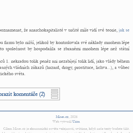
oznamenat, že anarchokapitalisté v určité míře vidí své teorie,
jak se
ou firmu bylo nižší, jelikož by kontrolovala své náklady mnohem lépe
ato společnost by hospodařila se zbraněmi mnohem lépe než státní
ů 1. nekradou tolik peněz ani nezabíjejí tolik lidí, jako vlády během
asných vládních zákazů (hazard, drogy, prostituce, lichva...), a vůbec
tického světa.
razit komentáře (2)
Mises.cz
,
2026
Web vytvořil
Urza
.
Cílem Mises.cz je ekonomická osvěta veřejnosti; uvítáme, když naše texty budete šířit.