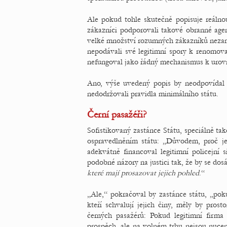
Ale pokud tohle skutečně popisuje reálnou
zákazníci podporovali takové obranné agen
velké množství rozumných zákazníků nezamě
nepodávali své legitimní spory k renomo
nefungoval jako řádný mechanismus k urovn
Ano, výše uvedený popis by neodpovídal ka
nedodržovali pravidla minimálního státu.
Černí pasažéři?
Sofistikovaný zastánce Státu, speciálně ta
ospravedlněním státu: „Důvodem, proč je
adekvátně financoval legitimní policejní
podobné názory na justici tak, že by se do
které mají prosazovat jejich pohled
.“
„Ale,“ pokračoval by zastánce státu, „pok
kteří schvalují jejich činy, měly by pro
černých pasažérů: Pokud legitimní firma
prospěch, ale na volném trhu nejsou nucen