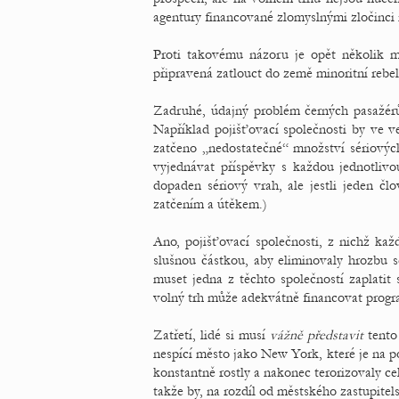
agentury financované zlomyslnými zločinci
Proti takovému názoru je opět několik
připravená zatlouct do země minoritní rebel
Zadruhé, údajný problém černých pasažér
Například pojišťovací společnosti by ve ve
zatčeno „nedostatečné“ množství sériových
vyjednávat příspěvky s každou jednotlivou
dopaden sériový vrah, ale jestli jeden č
zatčením a útěkem.)
Ano, pojišťovací společnosti, z nichž kaž
slušnou částkou, aby eliminovaly hrozbu 
muset jedna z těchto společností zaplatit
volný trh může adekvátně financovat progr
Zatřetí, lidé si musí
vážně představit
tento 
nespící město jako New York, které je na po
konstantně rostly a nakonec terorizovaly ce
takže by, na rozdíl od městského zastupite