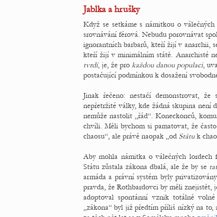
Jablka a hrušky
Když se setkáme s námitkou o válečných 
srovnávání férová. Nebudu porovnávat spole
ignorantních barbarů, kteří žijí v anarchii,
kteří žijí v minimálním státě. Anarchisté n
tvrdí
, je, že pro
každou danou populaci
, uv
postačující podmínkou k dosažení svobodné
Jinak řečeno: nestačí demonstrovat, že
nepřetržité války, kde žádná skupina není d
nemůže nastolit „řád“. Koneckonců, komu
chvíli. Měli bychom si pamatovat, že čast
chaosu“, ale právě naopak „od
Státu
k chao
Aby mohla námitka o válečných lordech fu
Státu zůstala zákona dbalá, ale že by se
ta
armáda a právní systém byly privatizovány
pravda, že Rothbardovci by měli znejistět, j
adoptoval spontánní vznik totálně volné
„zákona“ byl již předtím příliš nízký na to,