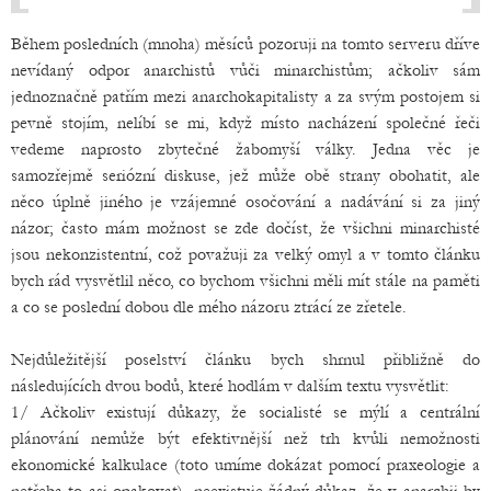
Během posledních (mnoha) měsíců pozoruji na tomto serveru dříve
nevídaný odpor anarchistů vůči minarchistům; ačkoliv sám
jednoznačně patřím mezi anarchokapitalisty a za svým postojem si
pevně stojím, nelíbí se mi, když místo nacházení společné řeči
vedeme naprosto zbytečné žabomyší války. Jedna věc je
samozřejmě seriózní diskuse, jež může obě strany obohatit, ale
něco úplně jiného je vzájemné osočování a nadávání si za jiný
názor; často mám možnost se zde dočíst, že všichni minarchisté
jsou nekonzistentní, což považuji za velký omyl a v tomto článku
bych rád vysvětlil něco, co bychom všichni měli mít stále na paměti
a co se poslední dobou dle mého názoru ztrácí ze zřetele.
Nejdůležitější poselství článku bych shrnul přibližně do
následujících dvou bodů, které hodlám v dalším textu vysvětlit:
1/ Ačkoliv existují důkazy, že socialisté se mýlí a centrální
plánování nemůže být efektivnější než trh kvůli nemožnosti
ekonomické kalkulace (toto umíme dokázat pomocí praxeologie a