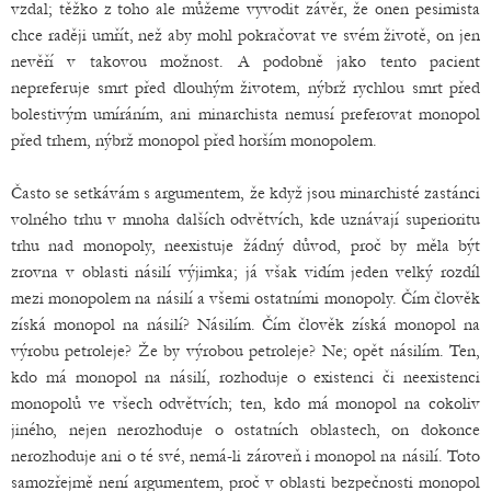
vzdal; těžko z toho ale můžeme vyvodit závěr, že onen pesimista
chce raději umřít, než aby mohl pokračovat ve svém životě, on jen
nevěří v takovou možnost. A podobně jako tento pacient
nepreferuje smrt před dlouhým životem, nýbrž rychlou smrt před
bolestivým umíráním, ani minarchista nemusí preferovat monopol
před trhem, nýbrž monopol před horším monopolem.
Často se setkávám s argumentem, že když jsou minarchisté zastánci
volného trhu v mnoha dalších odvětvích, kde uznávají superioritu
trhu nad monopoly, neexistuje žádný důvod, proč by měla být
zrovna v oblasti násilí výjimka; já však vidím jeden velký rozdíl
mezi monopolem na násilí a všemi ostatními monopoly. Čím člověk
získá monopol na násilí? Násilím. Čím člověk získá monopol na
výrobu petroleje? Že by výrobou petroleje? Ne; opět násilím. Ten,
kdo má monopol na násilí, rozhoduje o existenci či neexistenci
monopolů ve všech odvětvích; ten, kdo má monopol na cokoliv
jiného, nejen nerozhoduje o ostatních oblastech, on dokonce
nerozhoduje ani o té své, nemá-li zároveň i monopol na násilí. Toto
samozřejmě není argumentem, proč v oblasti bezpečnosti monopol