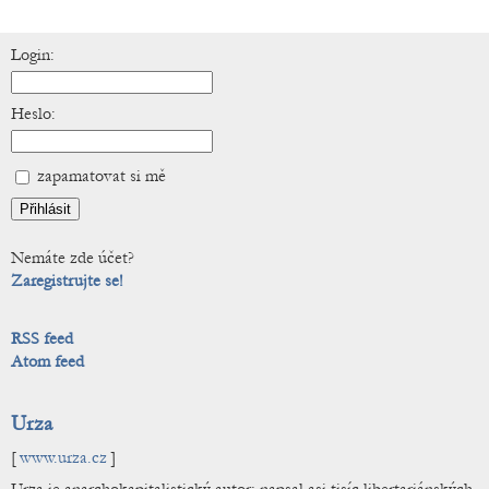
Login:
Heslo:
zapamatovat si mě
Nemáte zde účet?
Zaregistrujte se!
RSS feed
Atom feed
Urza
[
www.urza.cz
]