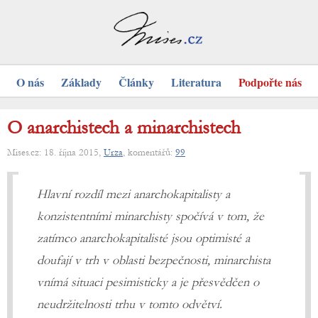
O nás
Základy
Články
Literatura
Podpořte nás
O anarchistech a minarchistech
Mises.cz: 18. října 2015,
Urza
, komentářů:
99
Hlavní rozdíl mezi anarchokapitalisty a
konzistentními minarchisty spočívá v tom, že
zatímco anarchokapitalisté jsou optimisté a
doufají v trh v oblasti bezpečnosti, minarchista
vnímá situaci pesimisticky a je přesvědčen o
neudržitelnosti trhu v tomto odvětví.