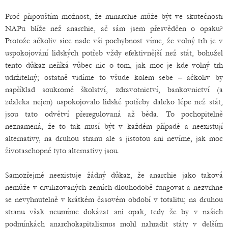
Proč připouštím možnost, že minarchie může být ve skutečnosti
NAPu blíže než anarchie, ač sám jsem přesvědčen o opaku?
Protože ačkoliv sice nade vši pochybnost víme, že volný trh je v
uspokojování lidských potřeb vždy efektivnější než stát, bohužel
tento důkaz neříká vůbec nic o tom, jak moc je kde volný trh
udržitelný; ostatně vidíme to všude kolem sebe – ačkoliv by
například soukromé školství, zdravotnictví, bankovnictví (a
zdaleka nejen) uspokojovalo lidské potřeby daleko lépe než stát,
jsou tato odvětví přeregulovaná až běda. To pochopitelně
neznamená, že to tak musí být v každém případě a neexistují
alternativy, na druhou stranu ale s jistotou ani nevíme, jak moc
životaschopné tyto alternativy jsou.
Samozřejmě neexistuje žádný důkaz, že anarchie jako taková
nemůže v civilizovaných zemích dlouhodobě fungovat a nezvrhne
se nevyhnutelně v krátkém časovém období v totalitu; na druhou
stranu však neumíme dokázat ani opak, tedy že by v našich
podmínkách anarchokapitalismus mohl nahradit státy v delším