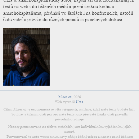
Urza je anarchokapitalistický autor; napsal asi tisíc libertariánských
textů na web i do tištěných médií a první českou knihu o
anarchokapitalismu, přednáší ve školách i na konferencích, natočil
řadu videí a je zván do různých pořadů či panelových diskusí.
Mises.cz
,
2026
Web vytvořil
Urza
.
Cílem Mises.cz je ekonomická osvěta veřejnosti; uvítáme, když naše texty budete šířit.
Souhlas s šířením platí jen pro naše texty; pro převzaté články platí pravidla
původního zdroje.
Názory prezentované na těchto stránkách jsou individuálními vyjádřeními jejich
autorů.
Provozovatel tohoto webu k nim nevyjadřuje žádný názor a nenese za ně žádnou