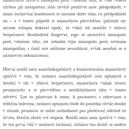
minarchista zastává monopolu proti volnému trhu; je však velkou
chybou při interpretaci jeho závěrů používat naše předpoklady, v
rámci zachování korektnosti se musíme držet toho, co předpokládá
on – a v tomto případě je minarchista přesvědčen (přičemž my
nejsme schopni dokázat opak), že volný trh nemůže v oblasti
bezpečnosti dlouhodobě fungovat, ergo se nezastává monopolu
proti volnému trhu, ale jednoho typu monopolu proti ostatním
monopolům, s čímž sice můžeme nesouhlasit, avšak nejedná se o
názorovou nekonzistenci.
Hlavní rozdíl mezi anarchokapitalisty a konzistentními minarchisty
spočívá v tom, že zatímco anarchokapitalisté jsou optimisté a
doufají v trh v oblasti bezpečnosti, minarchista vnímá situaci
pesimisticky a je přesvědčen o neudržitelnosti trhu v tomto
odvětví. Lze to přirovnat k tomu, k pacientovi s rakovinou a
těžkými bolestmi; zatímco optimista bude do poslední chvíle doufat
v zázrak, pesimista se může rozhodnout pro předčasný odchod ze
života, kterým zkrátí své utrpení. Rozdíl mezi nimi spočívá v tom,
že ten první věří v možnost záchrany, zatímco ten druhý se naděje