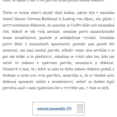
toho, že nikdo z nás svou pravdu zatím prostě neumí dokázat.
Třeba se časem objeví nějaký další hrdina, jakým byli v minulém
století Murray Newton Rothbard či Ludwig von Mises, aby přišel s
nevyvratitelným důkazem, že anarchie je NAPu blíže než minimální
stát; dokud se tak však nestane, nemáme právo minarchistické
teorie zesměšňovat, protože je nedokážeme vyvrátit. Nemáme
právo dělat z minarchistů oportunisty, protože jimi prostě být
nemusejí, oni mají možná pravdu; ačkoliv tomu sám nevěřím a je
pro mě těžké si to představit, odmítám se tvářit jako ten, kdo má
určitě tu jedinou a správnou pravdu, neumím-li ji dokázat.
Nemluvě o tom, že i když se nám to třeba jednou dokázat podaří a
budeme si zcela jisti svou pravdou, nemyslím si, že je vhodné naše
diskusní oponenty urážet a zesměšňovat, neboť za daleko lepší
považuji najít s nimi společnou řeč a vysvětlit jim, v čem se mýlí.
zobrazit komentáře (99)