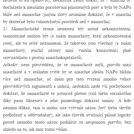
netřeba to asi opakovat), neexistuje žádný důkaz, že v anarchii by
docházelo k menšímu porušování přirozených práv a byla by NAPu
blíže než minarchie (jinými slovy neumíme dokázat, že v anarchii
by skutečně bylo volnotržnější prostředí než v minarchii).
2/ Minarchistické teorie nemusejí být nutně nekonzistentní;
samozřejmě mohou být (a znám minarchisty, kteří nekonzistentní
jsou), ale to ještě neznamená, že takovou jsou všechny (a znám
minarchisty, jejichž názory mají vnitřní konzistenci plně
srovnatelnou s postoji anarchokapitalistů).
Ačkoliv jsem přesvědčen, že se minarchisté mýlí, pravdu mají
anarchisté a v reálném světě by se anarchie ideálu NAPu blížila
více než minarchie, ač mám pro tato tvrzení mnoho velice
přesvědčivých argumentů a indicií, nedokáži nade vši pochybnost
dokázat, že minarchisté se jistojistě pletou (což třeba socialistům
díky panu Misesovi a jeho praxeologii dokázat umím). A kde
nemám důkaz, tam si mohu sice vytvořit názor (byť třeba skvěle
podložený a odůvodněný), ale jako člověk uvažující přísně logicky
prostě nemohu tento názor prohlásit za nespornou pravdu; bez
ohledu na to, jak moc tomu věřím.