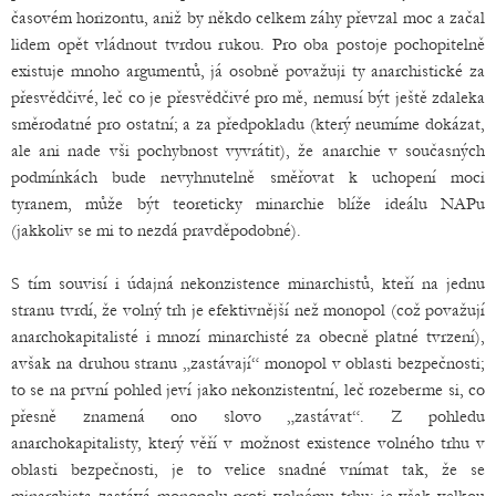
časovém horizontu, aniž by někdo celkem záhy převzal moc a začal
lidem opět vládnout tvrdou rukou. Pro oba postoje pochopitelně
existuje mnoho argumentů, já osobně považuji ty anarchistické za
přesvědčivé, leč co je přesvědčivé pro mě, nemusí být ještě zdaleka
směrodatné pro ostatní; a za předpokladu (který neumíme dokázat,
ale ani nade vši pochybnost vyvrátit), že anarchie v současných
podmínkách bude nevyhnutelně směřovat k uchopení moci
tyranem, může být teoreticky minarchie blíže ideálu NAPu
(jakkoliv se mi to nezdá pravděpodobné).
S tím souvisí i údajná nekonzistence minarchistů, kteří na jednu
stranu tvrdí, že volný trh je efektivnější než monopol (což považují
anarchokapitalisté i mnozí minarchisté za obecně platné tvrzení),
avšak na druhou stranu „zastávají“ monopol v oblasti bezpečnosti;
to se na první pohled jeví jako nekonzistentní, leč rozeberme si, co
přesně znamená ono slovo „zastávat“. Z pohledu
anarchokapitalisty, který věří v možnost existence volného trhu v
oblasti bezpečnosti, je to velice snadné vnímat tak, že se