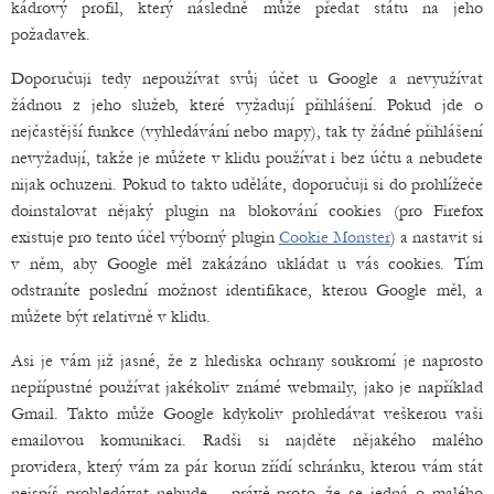
kádrový profil, který následně může předat státu na jeho
požadavek.
Doporučuji tedy nepoužívat svůj účet u Google a nevyužívat
žádnou z jeho služeb, které vyžadují přihlášení. Pokud jde o
nejčastější funkce (vyhledávání nebo mapy), tak ty žádné přihlášení
nevyžadují, takže je můžete v klidu používat i bez účtu a nebudete
nijak ochuzeni. Pokud to takto uděláte, doporučuji si do prohlížeče
doinstalovat nějaký plugin na blokování cookies (pro Firefox
existuje pro tento účel výborný plugin
Cookie Monster
) a nastavit si
v něm, aby Google měl zakázáno ukládat u vás cookies. Tím
odstraníte poslední možnost identifikace, kterou Google měl, a
můžete být relativně v klidu.
Asi je vám již jasné, že z hlediska ochrany soukromí je naprosto
nepřípustné používat jakékoliv známé webmaily, jako je například
Gmail. Takto může Google kdykoliv prohledávat veškerou vaši
emailovou komunikaci. Radši si najděte nějakého malého
providera, který vám za pár korun zřídí schránku, kterou vám stát
nejspíš prohledávat nebude – právě proto, že se jedná o malého