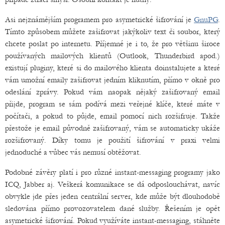
Asi nejznámějším programem pro asymetrické šifrování je
GnuPG
.
Tímto způsobem můžete zašifrovat jakýkoliv text či soubor, který
chcete poslat po internetu. Příjemné je i to, že pro většinu široce
používaných mailových klientů (Outlook, Thunderbird apod.)
existují pluginy, které si do mailového klienta doinstalujete a které
vám umožní emaily zašifrovat jedním kliknutím, přímo v okně pro
odeslání zprávy. Pokud vám naopak nějaký zašifrovaný email
přijde, program se sám podívá mezi veřejné klíče, které máte v
počítači, a pokud to půjde, email pomocí nich rozšifruje. Takže
přestože je email původně zašifrovaný, vám se automaticky ukáže
rozšifrovaný. Díky tomu je použití šifrování v praxi velmi
jednoduché a vůbec vás nemusí obtěžovat.
Podobné závěry platí i pro různé instant-messaging programy jako
ICQ, Jabber aj. Veškerá komunikace se dá odposlouchávat, navíc
obvykle jde přes jeden centrální server, kde může být dlouhodobě
sledována přímo provozovatelem dané služby. Řešením je opět
asymetrické šifrování. Pokud využíváte instant-messaging, stáhněte