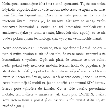
Nebezpečí samozřejmě číhá i na straně operátorů. To, že stát může
kdykoliv odposlouchávat vaše hovory nebo textové zprávy, už dnes
není žádným tajemstvím. Dávejte si tedy pozor na to, co do
telefonu říkáte. Pravda je, že hlasové záznamy se nedají zatím
pořizovat hromadně a nedají se ani hromadně prohledávat a
analyzovat (jako je tomu u textů, klíčových slov apod.), to se ale
bude s pokračujícím technologickým vývojem velmi rychle měnit.
Nelze opomenout ani informace, které operátor má o vaší poloze –
tyto si může snadno zjistit už jen tím, že máte mobil zapnutý a že
komunikuje s vysílači. Opět zde platí, že tomuto se moc bránit
nedá, pokud tedy nechcete mobilní telefon hodit do popelnice. Je
ale dobré to vědět, a pokud máte cestu na nějaké místo, o kterém
byste se neradi zmiňovali, mobil radši nechte doma, nebo si na tuto
cestu kupte nějaký mobil na jedno použití s anonymní SIM kartou,
kterou poté vyhodíte do kanálu. Co se týče vašeho původního
mobilu, ten můžete v mezičase, jak kdysi psal D-FENS, uvázat
koze kolem krku a poslat jí na pastvu, a tím vyslat státu nějaké
falešné signály.