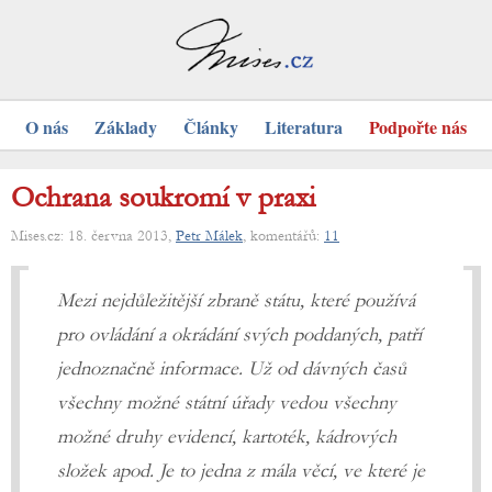
O nás
Základy
Články
Literatura
Podpořte nás
Ochrana soukromí v praxi
Mises.cz: 18. června 2013,
Petr Málek
, komentářů:
11
Mezi nejdůležitější zbraně státu, které používá
pro ovládání a okrádání svých poddaných, patří
jednoznačně informace. Už od dávných časů
všechny možné státní úřady vedou všechny
možné druhy evidencí, kartoték, kádrových
složek apod. Je to jedna z mála věcí, ve které je