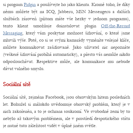
si program
Pidgin
a používejte ho jako klienta. Kromě toho, že díky
němu můžete být na ICQ, Jabberu, MSN Messengeru a dalších
službách zároveň (přitom máte vše hezky v jednom programu),
tento klient umožňuje doinstalovat plugin
Off-the-Record
Messaging
, který vám poskytne možnost šifrování, o které jsme
mluvili výše. Poté, co si se svými kamarády vyměníte veřejné klíče,
můžete komunikovat zašifrovaně. Jako uživatel nic nepoznáte
(veškeré šifrování probíhá automaticky), a přesto vás nemůže nikdo
odposlouchávat. Respektive může, ale komunikace mu nebude
dávat valného smyslu.
Sociální sítě
Sociální sítě, zejména Facebook, jsou obrovským hitem posledních
let. Bohužel si málokdo uvědomuje obrovský problém, který je v
nich zakořeněn, a to je ochrana soukromí. Ve svobodné zemi by to
nebylo až takovým problémem, ale v prostředí despotického státu
je nutné tuto záležitost vidět v úplně jiném světle.