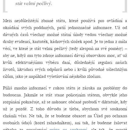
stát velmi pečlivý.
Mezi nejdůležitější zbraně státu, které používá pro ovládání a
okrádání svých poddaných, patří jednoznačně informace. Už od
dávných časů všechny možné státní úřady vedou všechny možné
druhy evidencí, kartoték, kádrových složek apod. Je to jedna z mála
věcí, ve které je stát velmi pečlivý (tedy alespoň na své poměry) –
aby ne, když mu tyto zdroje informací dávají obrovskou moc, ať už
kvůli efektivnějšímu výběru daní, důslednější regulaci našich
životů, likvidaci svých odpůrců nebo i kvůli původně ušlechtilým
cílům, jako je například vyšetřování nějakého zločinu.
Příliš mnoho informací v rukou státu je záruka na problémy do
budoucna. Jakmile se stát stane policejním státem, obvykle jeho
rozpínání pokračuje, až se nakonec občané probudí v diktatuře, kdy
už je pozdě. Z toho důvodu je třeba, abychom své soukromí
chránili včas. Ne tak, že se budeme obracet na Úřad pro ochranu
osobních údajů (kozel zahradníkem), ani tak, že budeme žalovat
někoho za porušování
práva na soukromí
, ale tak, že prostě