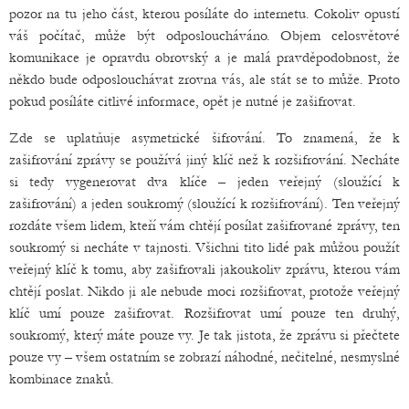
pozor na tu jeho část, kterou posíláte do internetu. Cokoliv opustí
váš počítač, může být odposloucháváno. Objem celosvětové
komunikace je opravdu obrovský a je malá pravděpodobnost, že
někdo bude odposlouchávat zrovna vás, ale stát se to může. Proto
pokud posíláte citlivé informace, opět je nutné je zašifrovat.
Zde se uplatňuje asymetrické šifrování. To znamená, že k
zašifrování zprávy se používá jiný klíč než k rozšifrování. Necháte
si tedy vygenerovat dva klíče – jeden veřejný (sloužící k
zašifrování) a jeden soukromý (sloužící k rozšifrování). Ten veřejný
rozdáte všem lidem, kteří vám chtějí posílat zašifrované zprávy, ten
soukromý si necháte v tajnosti. Všichni tito lidé pak můžou použít
veřejný klíč k tomu, aby zašifrovali jakoukoliv zprávu, kterou vám
chtějí poslat. Nikdo ji ale nebude moci rozšifrovat, protože veřejný
klíč umí pouze zašifrovat. Rozšifrovat umí pouze ten druhý,
soukromý, který máte pouze vy. Je tak jistota, že zprávu si přečtete
pouze vy – všem ostatním se zobrazí náhodné, nečitelné, nesmyslné
kombinace znaků.