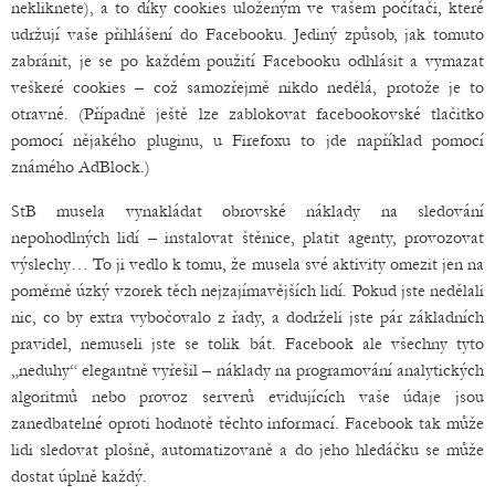
nekliknete), a to díky cookies uloženým ve vašem počítači, které
udržují vaše přihlášení do Facebooku. Jediný způsob, jak tomuto
zabránit, je se po každém použití Facebooku odhlásit a vymazat
veškeré cookies – což samozřejmě nikdo nedělá, protože je to
otravné. (Případně ještě lze zablokovat facebookovské tlačitko
pomocí nějakého pluginu, u Firefoxu to jde například pomocí
známého AdBlock.)
StB musela vynakládat obrovské náklady na sledování
nepohodlných lidí – instalovat štěnice, platit agenty, provozovat
výslechy… To ji vedlo k tomu, že musela své aktivity omezit jen na
poměrně úzký vzorek těch nejzajímavějších lidí. Pokud jste nedělali
nic, co by extra vybočovalo z řady, a dodrželi jste pár základních
pravidel, nemuseli jste se tolik bát. Facebook ale všechny tyto
„neduhy“ elegantně vyřešil – náklady na programování analytických
algoritmů nebo provoz serverů evidujících vaše údaje jsou
zanedbatelné oproti hodnotě těchto informací. Facebook tak může
lidi sledovat plošně, automatizovaně a do jeho hledáčku se může
dostat úplně každý.