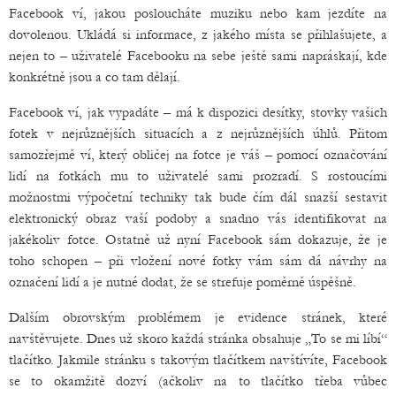
Facebook ví, jakou posloucháte muziku nebo kam jezdíte na
dovolenou. Ukládá si informace, z jakého místa se přihlašujete, a
nejen to – uživatelé Facebooku na sebe ještě sami napráskají, kde
konkrétně jsou a co tam dělají.
Facebook ví, jak vypadáte – má k dispozici desítky, stovky vašich
fotek v nejrůznějších situacích a z nejrůznějších úhlů. Přitom
samozřejmě ví, který obličej na fotce je váš – pomocí označování
lidí na fotkách mu to uživatelé sami prozradí. S rostoucími
možnostmi výpočetní techniky tak bude čím dál snazší sestavit
elektronický obraz vaší podoby a snadno vás identifikovat na
jakékoliv fotce. Ostatně už nyní Facebook sám dokazuje, že je
toho schopen – při vložení nové fotky vám sám dá návrhy na
označení lidí a je nutné dodat, že se strefuje poměrně úspěšně.
Dalším obrovským problémem je evidence stránek, které
navštěvujete. Dnes už skoro každá stránka obsahuje „To se mi líbí“
tlačítko. Jakmile stránku s takovým tlačítkem navštívíte, Facebook
se to okamžitě dozví (ačkoliv na to tlačítko třeba vůbec