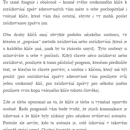
To samé funguje i obráceně – kromě svého soukromého klíče k
rozšifrování zpráv adresovaných vám máte u sebe pochopitelně i
veřejné klíče, které vám dají ostatní, abyste i vy mohli poslat
zašifrovanou zprávu jim.
Oba druhy klíčů mají obvykle podobu nějakého souboru, ve
kterém je „popsána“ metoda zašifrování nebo rozšifrování (která je
u každého klíče jiná, jinak by to ztrácelo smysl). Tyto soubory si
uchováváte u sebe v počítači. Když chcete něco zašifrovat nebo
rozšifrovat, použijete k tomu příslušný program, kterému předložíte
text, se kterým to chcete provést, a soubor s klíčem, který má být
použit (pro rozšifrování zprávy adresované vám použijete svůj
jeden soukromý klíč, pro zašifrování zprávy pro někoho jiného
použijete svou kopii veřejného klíče tohoto člověka).
Zde je třeba upozornit na to, že klíče je třeba si vyměnit opravdu
osobně. Řada programů vám bude tvrdit, že jejich komunikace je
šifrovaná a že klíče byly získány přes nějakou ověřovací autoritu.
Protože ale nevíte, kdo ta autorita je, celé šifrování v takovém
případě ztrácí smysl. Osobní kontakt je nutný.