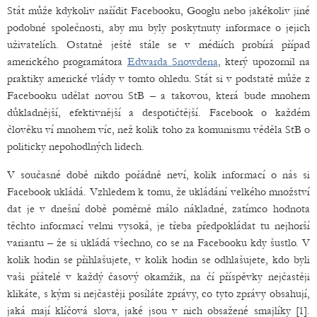
Stát může kdykoliv nařídit Facebooku, Googlu nebo jakékoliv jiné
podobné společnosti, aby mu byly poskytnuty informace o jejich
uživatelích. Ostatně ještě stále se v médiích probírá případ
amerického programátora
Edwarda Snowdena
, který upozornil na
praktiky americké vlády v tomto ohledu. Stát si v podstatě může z
Facebooku udělat novou StB – a takovou, která bude mnohem
důkladnější, efektivnější a despotičtější. Facebook o každém
člověku ví mnohem víc, než kolik toho za komunismu věděla StB o
politicky nepohodlných lidech.
V současné době nikdo pořádně neví, kolik informací o nás si
Facebook ukládá. Vzhledem k tomu, že ukládání velkého množství
dat je v dnešní době poměrně málo nákladné, zatímco hodnota
těchto informací velmi vysoká, je třeba předpokládat tu nejhorší
variantu – že si ukládá všechno, co se na Facebooku kdy šustlo. V
kolik hodin se přihlašujete, v kolik hodin se odhlašujete, kdo byli
vaši přátelé v každý časový okamžik, na čí příspěvky nejčastěji
klikáte, s kým si nejčastěji posíláte zprávy, co tyto zprávy obsahují,
jaká mají klíčová slova, jaké jsou v nich obsažené smajlíky [1].