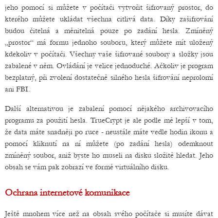
jeho pomocí si můžete v počítači vytvořit šifrovaný prostor, do
kterého můžete ukládat všechna citlivá data. Díky zašifrování
budou čitelná a měnitelná pouze po zadání hesla. Zmíněný
„prostor“ má formu jednoho souboru, který můžete mít uložený
kdekoliv v počítači. Všechny vaše šifrované soubory a složky jsou
zabalené v něm. Ovládání je velice jednoduché. Ačkoliv je program
bezplatný, při zvolení dostatečně silného hesla šifrování neprolomí
ani FBI.
Další alternativou je zabalení pomocí nějakého archivovacího
programu za použití hesla. TrueCrypt je ale podle mě lepší v tom,
že data máte snadněji po ruce - neustále máte vedle hodin ikonu a
pomocí kliknutí na ní můžete (po zadání hesla) odemknout
zmíněný soubor, aniž byste ho museli na disku složitě hledat. Jeho
obsah se vám pak zobrazí ve formě virtuálního disku.
Ochrana internetové komunikace
Ještě mnohem více než na obsah svého počítače si musíte dávat