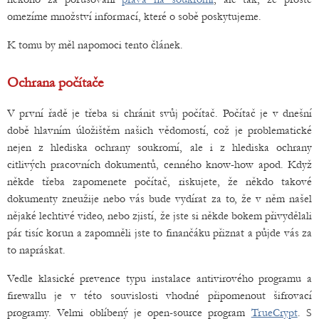
omezíme množství informací, které o sobě poskytujeme.
K tomu by měl napomoci tento článek.
Ochrana počítače
V první řadě je třeba si chránit svůj počítač. Počítač je v dnešní
době hlavním úložištěm našich vědomostí, což je problematické
nejen z hlediska ochrany soukromí, ale i z hlediska ochrany
citlivých pracovních dokumentů, cenného know-how apod. Když
někde třeba zapomenete počítač, riskujete, že někdo takové
dokumenty zneužije nebo vás bude vydírat za to, že v něm našel
nějaké lechtivé video, nebo zjistí, že jste si někde bokem přivydělali
pár tisíc korun a zapomněli jste to finančáku přiznat a půjde vás za
to napráskat.
Vedle klasické prevence typu instalace antivirového programu a
firewallu je v této souvislosti vhodné připomenout šifrovací
programy. Velmi oblíbený je open-source program
TrueCrypt
. S