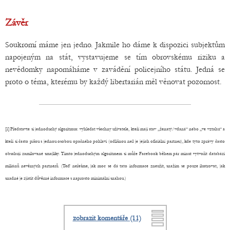
Závěr
Soukromí máme jen jedno. Jakmile ho dáme k dispozici subjektům
napojeným na stát, vystavujeme se tím obrovskému riziku a
nevědomky napomáháme v zavádění policejního státu. Jedná se
proto o téma, kterému by každý libertarián měl věnovat pozornost.
[1] Představte si jednoduchý algoritmus: vyhledat všechny uživatele, kteří mají stav „ženatý/vdaná“ nebo „ve vztahu“ a
kteří si často píšou s jednou osobou opačného pohlaví (odlišnou než je jejich oficiální partner), kde tyto zprávy často
obsahují zamilované smajlíky. Tímto jednoduchým algoritmem si může Facebook během pár minut vytvořit databázi
miliónů nevěrných partnerů. (Teď neřešme, jak moc se dá tato informace zneužít, snažím se pouze ilustrovat, jak
snadné je zjistit důvěrné informace s naprosto minimální snahou.)
zobrazit komentáře (11)