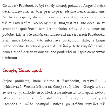
Co dodat? Facebook by byl skvělý nástroj, pokud by fungoval nějak
decentralizovaně, na bázi peer-to-peer, ideálně nějak zašifrovaně.
Asi by šlo zajistit, aby se informace o vás skutečně dostaly jen k
vašim kamarádům. Anebo by musel fungovat tak jako dnes, ale ve
svobodné společnosti bez despotického státu. Ale v současné
podobě, kdy se vše ukládá centralizovaně na serverech Facebooku,
který může kdykoliv tyto informace poskytnout státu, je krajně
nezodpovědné Facebook používat. Ideální je tedy svůj účet zrušit,
nebo alespoň drasticky omezit jeho používání na naprosto nezbytné
minimum.
Google, Yahoo apod.
Stejné problémy, které vidíme u Facebooku, nastávají i u
vyhledávačů. Většina lidí má na Google svůj účet – Google tak ví,
že jste to vy, kdykoliv něco hledáte na internetu, na mapách nebo v
jakékoliv z mnoha jiných služeb, které poskytuje. Stejně jako
Facebook si může postupně, krůček po krůčku vytvářet váš