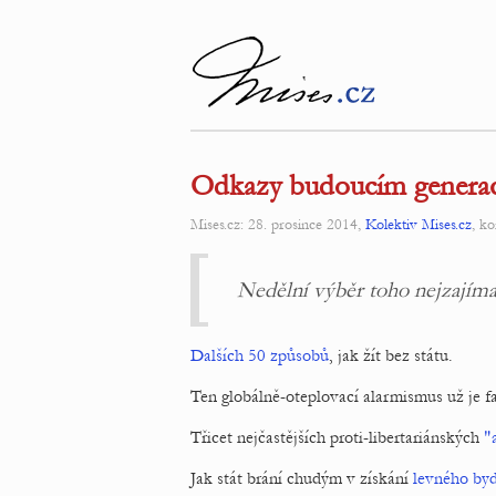
Odkazy budoucím genera
Mises.cz: 28. prosince 2014,
Kolektiv Mises.cz
, k
Nedělní výběr toho nejzajímavě
Dalších 50 způsobů
, jak žít bez státu.
Ten globálně-oteplovací alarmismus už je fa
Třicet nejčastějších proti-libertariánských
"
Jak stát brání chudým v získání
levného byd