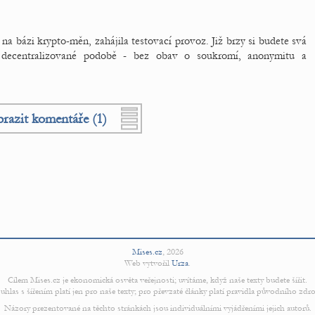
na bázi krypto-měn, zahájila testovací provoz. Již brzy si budete svá
a decentralizované podobě - bez obav o soukromí, anonymitu a
razit komentáře (1)
Mises.cz
,
2026
Web vytvořil
Urza
.
Cílem Mises.cz je ekonomická osvěta veřejnosti; uvítáme, když naše texty budete šířit.
uhlas s šířením platí jen pro naše texty; pro převzaté články platí pravidla původního zdro
Názory prezentované na těchto stránkách jsou individuálními vyjádřeními jejich autorů.