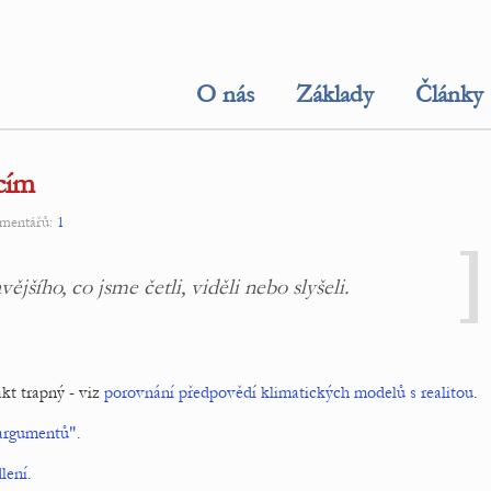
O nás
Základy
Články
cím
omentářů:
1
jšího, co jsme četli, viděli nebo slyšeli.
kt trapný - viz
porovnání předpovědí klimatických modelů s realitou
.
argumentů"
.
lení
.