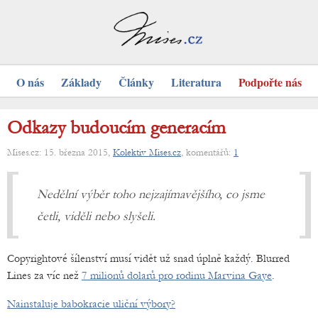
O nás
Základy
Články
Literatura
Podpořte nás
Odkazy budoucím generacím
Mises.cz: 15. března 2015,
Kolektiv Mises.cz
, komentářů:
1
Nedělní výběr toho nejzajímavějšího, co jsme
četli, viděli nebo slyšeli.
Copyrightové šílenství musí vidět už snad úplně každý. Blurred
Lines za víc než
7 milionů dolarů pro rodinu Marvina Gaye
.
Nainstaluje babokracie uliční výbory?