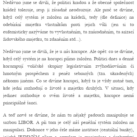
Nedávno jsme se divili, že politici kradou a že obecně společnost
krádež toleruje, resp. ji zásadně neodsuzuje. Ale proč se divíme,
když celý systém je založen na krádeži, tedy (dle definice) na
odebírání majetku vlastníkům proti jejich vůli (jen si to
eufemisticky nazýváme tu vyvlastněním, tu znárodněním, tu arizací
židovského majetku, tu zdaněním atd...).
Nedávno jsme se divili, že je u nás korupce. Ale opět: co se divíme,
když celý systém je na korupci přímo založen. Politici dnes a denně
korumpují voličské skupiny legislativním zvýhodňováním či
hmotným prospěchem z peněz sebraných (tzn. ukradených)
někomu jinému. Co se divíme korupci, když ta je vždy nutně tam,
kde jedni rozhodují o životě a majetku druhých. V situaci, kdy
jedinec rozhoduje o svém životě a majetku, korupce nemá
principiálně šanci.
A teď nově se divíme, že nám tu nějaký padouch manipuluje se
sazbou LIBOR. A při tom je celý náš peněžní systém založen na
manipulaci. Dokonce v jeho čele máme instituce (centrální banky),