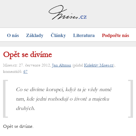
O nás
Základy
Články
Literatura
Podpořte nás
Opět se divíme
Mises.cz: 27. července 2012,
Jan Altman
(přidal
Kolektiv Mises.cz
),
komentářů:
67
Co se divíme korupci, když ta je vždy nutně
tam, kde jedni rozhodují o životě a majetku
druhých.
Opět se divíme.