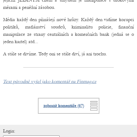
jejichž JEDINÝM cílem a smyslem je manipulace s úrokovými
měrami a peněžní zásobou.
Média každý den přinášejí nové hrůzy. Každý den vidíme korupci
politiků, mafiánství soudců, kriminalitu policie, finanční
manipulace ze strany centrálních a komerčních bank (jedná se o
jeden kartel) atd...
A stále se divíme. Tedy oni se stále diví, já ani trochu.
Text původně vyšel jako komentář na Finmag.cz
zobrazit komentáře (67)
Login: