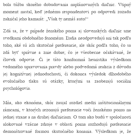
bola túžba skorého dobudovania naplánovaných diaľnic. Vtipný
moment nastal, keď jednému respondentovi po odpovedi zozadu
zakričal jeho kamarát: „Však ty nemáš auto!“
Zdá sa, že v prípade ženského porna aj slovenských diaľnic sme
svedkami obdobného fenoménu. Ľudia neodpovedajú ani tak podľa
toho, aké sú ich skutočné preferencie, ale skôr podľa toho, čo sa
zdá byť správne a znie dobre; čo je všeobecne očakávané, že
človek odpovie. Či je táto konformná heuristika výsledkom
vedomého upravovania pravdy alebo podvedomá reakcia z dôvodu
jej kognitívnej jednoduchosti, či dokonca výsledok dlhodobého
evolučného tlaku sú otázky, ktorými sa zaoberajú sociálni
psychológovia.
Mňa, ako ekonóma, skôr zaujal rozdiel medzi inštitucionálnymi
rámcami, v ktorých rezonujú preferencie voči ženskému pornu na
jednej strane a na druhej diaľniciam. O tom ako budú v spoločnosti
alokované vzácne zdroje v oblasti porna rozhodujú preferencie
demonštrované formou skutočného konania. Výsledkom je, že