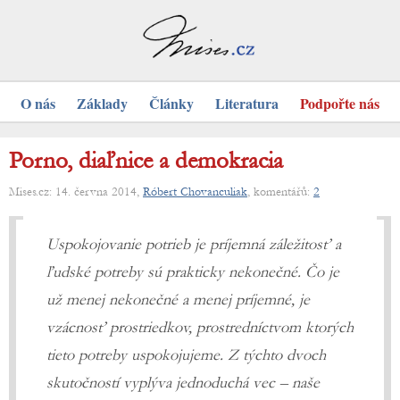
O nás
Základy
Články
Literatura
Podpořte nás
Porno, diaľnice a demokracia
Mises.cz: 14. června 2014,
Róbert Chovanculiak
, komentářů:
2
Uspokojovanie potrieb je príjemná záležitosť a
ľudské potreby sú prakticky nekonečné. Čo je
už menej nekonečné a menej príjemné, je
vzácnosť prostriedkov, prostredníctvom ktorých
tieto potreby uspokojujeme. Z týchto dvoch
skutočností vyplýva jednoduchá vec – naše