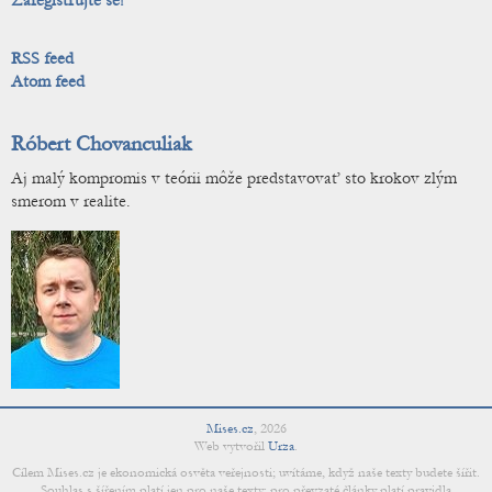
Zaregistrujte se!
RSS feed
Atom feed
Róbert Chovanculiak
Aj malý kompromis v teórii môže predstavovať sto krokov zlým
smerom v realite.
Mises.cz
,
2026
Web vytvořil
Urza
.
Cílem Mises.cz je ekonomická osvěta veřejnosti; uvítáme, když naše texty budete šířit.
Souhlas s šířením platí jen pro naše texty; pro převzaté články platí pravidla