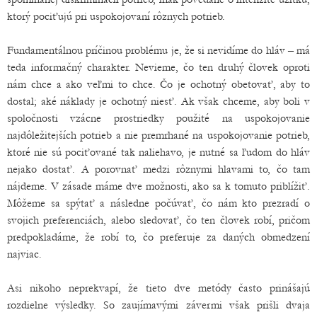
ktorý pociťujú pri uspokojovaní rôznych potrieb.
Fundamentálnou príčinou problému je, že si nevidíme do hláv – má
teda informačný charakter. Nevieme, čo ten druhý človek oproti
nám chce a ako veľmi to chce. Čo je ochotný obetovať, aby to
dostal; aké náklady je ochotný niesť. Ak však chceme, aby boli v
spoločnosti vzácne prostriedky použité na uspokojovanie
najdôležitejších potrieb a nie premrhané na uspokojovanie potrieb,
ktoré nie sú pociťované tak naliehavo, je nutné sa ľudom do hláv
nejako dostať. A porovnať medzi rôznymi hlavami to, čo tam
nájdeme. V zásade máme dve možnosti, ako sa k tomuto priblížiť.
Môžeme sa spýtať a následne počúvať, čo nám kto prezradí o
svojich preferenciách, alebo sledovať, čo ten človek robí, pričom
predpokladáme, že robí to, čo preferuje za daných obmedzení
najviac.
Asi nikoho neprekvapí, že tieto dve metódy často prinášajú
rozdielne výsledky. So zaujímavými závermi však prišli dvaja