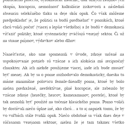
skupín, korupciu, nemožnosť kalkulácie ziskovosti a následnú
absenciu selekčného tlaku sa deje skôr opak. Čo však môžeme
predpokladať je, že politici sa budú predbiehať v ponukách, ktoré
chcú voliči počuť (viacej a lepšie všetkého) a že budú v demokracii
víťaziť politiky, ktoré systematicky zväčšujú verejný sektor. Či už
na strane príjmov, výdavkov alebo dlhov.
Nanešťastie, ako sme spomenuli v úvode, zdroje určené na
uspokojovanie potrieb sú vzácne a ich alokácia má recipročný
charakter. Ak ich niekde použijeme viacej, inde ich bude musieť
byť menej. Ak by sa o porne rozhodovalo demokraticky, dneska tu
máme minimálne polovicu female-friendly porna, ktoré by bolo
nielen predražené, neefektívne, plné korupcie, ale zaberalo by
vzácne zdroje (herečky, hercov, kameramanov, postele), ktoré by
tak nemohli byť použité na točenie klasického porna. Porno voliči
by dostávali niečo úplne iné, ako chcú... a to aj napriek tomu, že by
vo voľbách stále tvrdili opak. Niečo obdobné sa však dnes deje v
súčasnom verejnom sektore; nielen že je tam takmer všetko