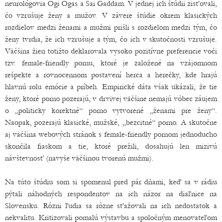
neurológovia Ogi Ogas a Sai Gaddam. V jednej ich štúdii zisťovali,
čo vzrušuje ženy a mužov. V závere štúdie okrem klasických
rozdielov medzi ženami a mužmi prišli s rozdielom medzi tým, čo
ženy tvrdia, že ich vzrušuje a tým, čo ich v skutočnosti vzrušuje.
Väčšina žien totižto deklarovala vysoko pozitívne preferencie voči
tzv. female-friendly pornu, ktoré je založené na vzájomnom
rešpekte a rovnocennom postavení herca a herečky, kde hrajú
hlavnú rolu emócie a príbeh. Empirické dáta však ukázali, že tie
ženy, ktoré porno pozerajú, v drvivej väčšine nemajú vôbec záujem
o „politicky korektné“ porno vytvorené „ženami pre ženy“.
Naopak, pozerajú klasické, mužské, „bezcitné“ porno. A skutočne
aj väčšina webových stránok s female-friendly pornom jednoducho
skončila fiaskom a tie, ktoré prežili, dosahujú len mizivú
návštevnosť (navyše väčšinou tvorenú mužmi).
Na túto štúdiu som si spomenul pred pár dňami, keď sa v rádiu
pýtali náhodných respondentov na ich názor na diaľnice na
Slovensku. Rôzni ľudia sa rôzne sťažovali na ich nedostatok a
nekvalitu. Kritizovali pomalú výstavbu a spoločným menovateľom