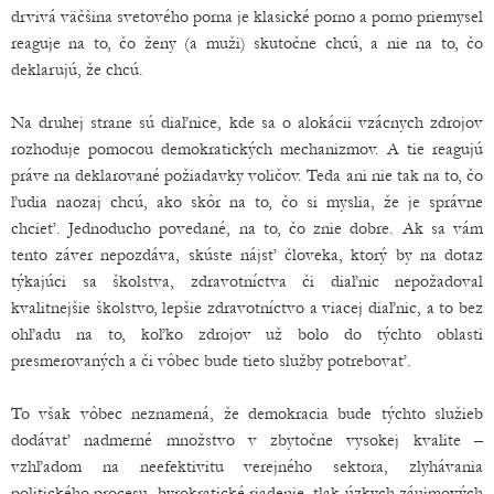
drvivá väčšina svetového porna je klasické porno a porno priemysel
reaguje na to, čo ženy (a muži) skutočne chcú, a nie na to, čo
deklarujú, že chcú.
Na druhej strane sú diaľnice, kde sa o alokácii vzácnych zdrojov
rozhoduje pomocou demokratických mechanizmov. A tie reagujú
práve na deklarované požiadavky voličov. Teda ani nie tak na to, čo
ľudia naozaj chcú, ako skôr na to, čo si myslia, že je správne
chcieť. Jednoducho povedané, na to, čo znie dobre. Ak sa vám
tento záver nepozdáva, skúste nájsť človeka, ktorý by na dotaz
týkajúci sa školstva, zdravotníctva či diaľnic nepožadoval
kvalitnejšie školstvo, lepšie zdravotníctvo a viacej diaľnic, a to bez
ohľadu na to, koľko zdrojov už bolo do týchto oblasti
presmerovaných a či vôbec bude tieto služby potrebovať.
To však vôbec neznamená, že demokracia bude týchto služieb
dodávať nadmerné množstvo v zbytočne vysokej kvalite –
vzhľadom na neefektivitu verejného sektora, zlyhávania
politického procesu, byrokratické riadenie, tlak úzkych záujmových