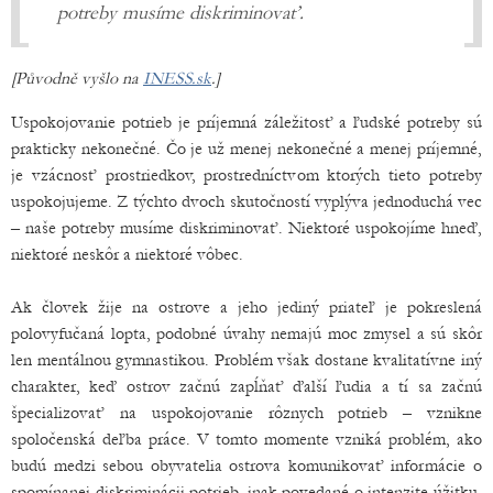
potreby musíme diskriminovať.
[Původně vyšlo na
INESS.sk
.]
Uspokojovanie potrieb je príjemná záležitosť a ľudské potreby sú
prakticky nekonečné. Čo je už menej nekonečné a menej príjemné,
je vzácnosť prostriedkov, prostredníctvom ktorých tieto potreby
uspokojujeme. Z týchto dvoch skutočností vyplýva jednoduchá vec
– naše potreby musíme diskriminovať. Niektoré uspokojíme hneď,
niektoré neskôr a niektoré vôbec.
Ak človek žije na ostrove a jeho jediný priateľ je pokreslená
polovyfučaná lopta, podobné úvahy nemajú moc zmysel a sú skôr
len mentálnou gymnastikou. Problém však dostane kvalitatívne iný
charakter, keď ostrov začnú zapĺňať ďalší ľudia a tí sa začnú
špecializovať na uspokojovanie rôznych potrieb – vznikne
spoločenská deľba práce. V tomto momente vzniká problém, ako
budú medzi sebou obyvatelia ostrova komunikovať informácie o
spomínanej diskriminácii potrieb, inak povedané o intenzite úžitku,