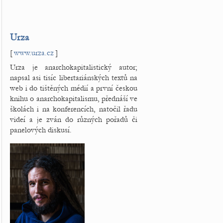
Urza
[
www.urza.cz
]
Urza je anarchokapitalistický autor;
napsal asi tisíc libertariánských textů na
web i do tištěných médií a první českou
knihu o anarchokapitalismu, přednáší ve
školách i na konferencích, natočil řadu
videí a je zván do různých pořadů či
panelových diskusí.