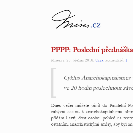
PPPP: Poslední přednáška v
Mises.cz: 28. března 2018,
Urza
, komentářů:
1
Cyklus Anarchokapitalismus v 
ve 20 hodin poslechnout záv
Dnes večer můžete přijít do Paralelní Po
zabývat cestou k anarchokapitalismu, shrn
přidám i svůj dost osobní pohled na tento
ostatními anarchistickými směry, aby byl an