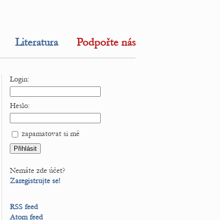
Literatura
Podpořte nás
Login:
Heslo:
zapamatovat si mě
Nemáte zde účet?
Zaregistrujte se!
RSS feed
Atom feed