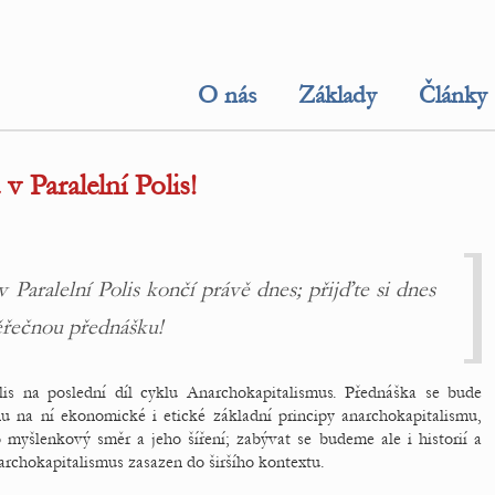
O nás
Základy
Články
 Paralelní Polis!
Paralelní Polis končí právě dnes; přijďte si dnes
ěřečnou přednášku!
lis na poslední díl cyklu Anarchokapitalismus. Přednáška se bude
u na ní ekonomické i etické základní principy anarchokapitalismu,
 myšlenkový směr a jeho šíření; zabývat se budeme ale i historií a
archokapitalismus zasazen do širšího kontextu.