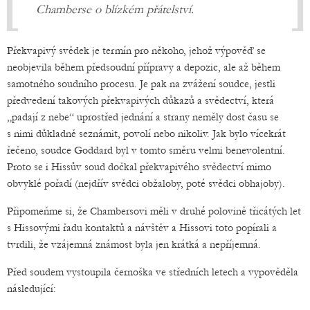
Chamberse o blízkém přátelství.
Překvapivý svědek je termín pro někoho, jehož výpověď se
neobjevila během předsoudní přípravy a depozic, ale až během
samotného soudního procesu. Je pak na zvážení soudce, jestli
předvedení takových překvapivých důkazů a svědectví, která
„padají z nebe“ uprostřed jednání a strany neměly dost času se
s nimi důkladně seznámit, povolí nebo nikoliv. Jak bylo vícekrát
řečeno, soudce Goddard byl v tomto směru velmi benevolentní.
Proto se i Hissův soud dočkal překvapivého svědectví mimo
obvyklé pořadí (nejdřív svědci obžaloby, poté svědci obhajoby).
Připomeňme si, že Chambersovi měli v druhé polovině třicátých let
s Hissovými řadu kontaktů a návštěv a Hissovi toto popírali a
tvrdili, že vzájemná známost byla jen krátká a nepříjemná.
Před soudem vystoupila černoška ve středních letech a vypověděla
následující: