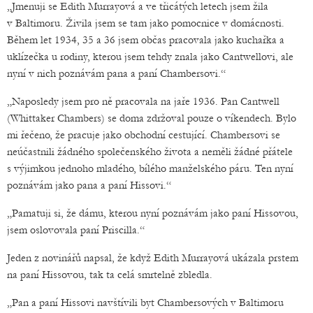
„Jmenuji se Edith Murrayová a ve třicátých letech jsem žila
v Baltimoru. Živila jsem se tam jako pomocnice v domácnosti.
Během let 1934, 35 a 36 jsem občas pracovala jako kuchařka a
uklízečka u rodiny, kterou jsem tehdy znala jako Cantwellovi, ale
nyní v nich poznávám pana a paní Chambersovi.“
„Naposledy jsem pro ně pracovala na jaře 1936. Pan Cantwell
(Whittaker Chambers) se doma zdržoval pouze o víkendech. Bylo
mi řečeno, že pracuje jako obchodní cestující. Chambersovi se
neúčastnili žádného společenského života a neměli žádné přátele
s výjimkou jednoho mladého, bílého manželského páru. Ten nyní
poznávám jako pana a paní Hissovi.“
„Pamatuji si, že dámu, kterou nyní poznávám jako paní Hissovou,
jsem oslovovala paní Priscilla.“
Jeden z novinářů napsal, že když Edith Murrayová ukázala prstem
na paní Hissovou, tak ta celá smrtelně zbledla.
„Pan a paní Hissovi navštívili byt Chambersových v Baltimoru