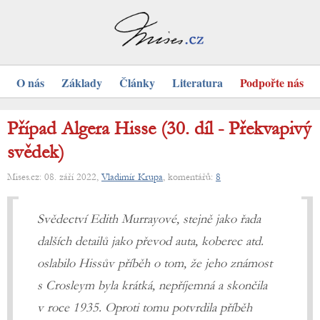
O nás
Základy
Články
Literatura
Podpořte nás
Případ Algera Hisse (30. díl - Překvapivý
svědek)
Mises.cz: 08. září 2022,
Vladimír Krupa
, komentářů:
8
Svědectví Edith Murrayové, stejně jako řada
dalších detailů jako převod auta, koberec atd.
oslabilo Hissův příběh o tom, že jeho známost
s Crosleym byla krátká, nepříjemná a skončila
v roce 1935. Oproti tomu potvrdila příběh