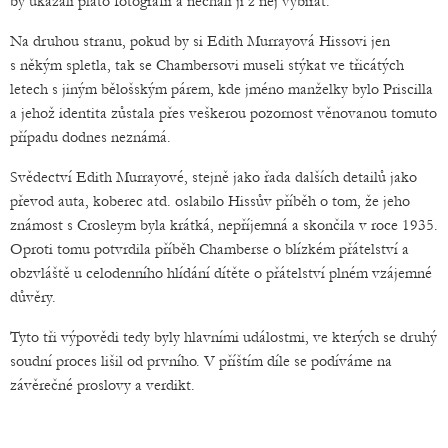
by ukázali plato fotografií a nechali jí z něj vybírat.
Na druhou stranu, pokud by si Edith Murrayová Hissovi jen
s někým spletla, tak se Chambersovi museli stýkat ve třicátých
letech s jiným bělošským párem, kde jméno manželky bylo Priscilla
a jehož identita zůstala přes veškerou pozornost věnovanou tomuto
případu dodnes neznámá.
Svědectví Edith Murrayové, stejně jako řada dalších detailů jako
převod auta, koberec atd. oslabilo Hissův příběh o tom, že jeho
známost s Crosleym byla krátká, nepříjemná a skončila v roce 1935.
Oproti tomu potvrdila příběh Chamberse o blízkém přátelství a
obzvláště u celodenního hlídání dítěte o přátelství plném vzájemné
důvěry.
Tyto tři výpovědi tedy byly hlavními událostmi, ve kterých se druhý
soudní proces lišil od prvního. V příštím díle se podíváme na
závěrečné proslovy a verdikt.