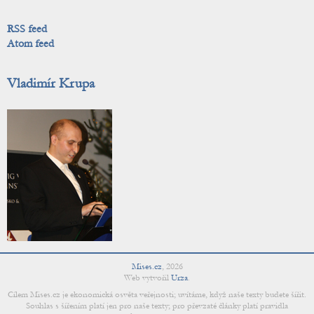
RSS feed
Atom feed
Vladimír Krupa
Mises.cz
,
2026
Web vytvořil
Urza
.
Cílem Mises.cz je ekonomická osvěta veřejnosti; uvítáme, když naše texty budete šířit.
Souhlas s šířením platí jen pro naše texty; pro převzaté články platí pravidla