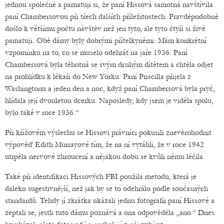
jednou společně a pamatuji si, že paní Hissová samotná navštívila
paní Chambersovou při třech dalších příležitostech. Pravděpodobně
došlo k většímu počtu návštěv než jen tyto, ale tyto čtyři si živě
pamatuji. Obě dámy byly dobrými přítelkyněmi. Mám konkrétní
vzpomínku na to, co se muselo odehrát na jaře 1936. Paní
Chambersová byla těhotná se svým druhým dítětem a chtěla odjet
na prohlídku k lékaři do New Yorku. Paní Priscilla přijela z
Washingtonu a jeden den a noc, když paní Chambersová byla pryč,
hlídala její dvouletou dcerku. Naposledy, kdy jsem je viděla spolu,
bylo také v roce 1936.“
Při křížovém výslechu se Hissovi právníci pokusili znevěrohodnit
výpověď Edith Murrayové tím, že na ní vytáhli, že v roce 1942
utrpěla nervové zhroucení a nějakou dobu se kvůli němu léčila.
Také při identifikaci Hissových FBI použila metodu, která je
daleko sugestivnější, než jak by se to odehrálo podle současných
standardů. Tehdy jí zkrátka ukázali jednu fotografii paní Hissové a
zeptali se, jestli tuto dámu poznává a ona odpověděla „ano.“ Dnes