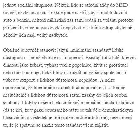
jednou sociální skupinou. Někteří lidé ze střední třídy do MHD
rovněž nevlezou a radši někde jinde ušetří, aby si mohli dovolit
auto a benzín, někteří miliardáři zas sami sedají za volant, protože
je řízení baví nebo jsou zvyklí neplýtvat vlastními zdroji zbytečně,
ačkoliv jich mají velký nadbytek.
Obtížné je rovněž stanovit jakýsi „minimální standart“ lidské
důstojnosti, s nímž etatisté často operují. Existují totiž lidé, kterým
činnosti jako žebrat, vybírat věci z popelnice, živit se prostitucí
nebo točit pornografické filmy na rozdíl od většiny společnosti
vůbec v rozporu s lidskou důstojností nepřijdou. A nelze
opomenout, že libertariáni naopak budou považovat za krajně
neslučitelné s lidskou důstojností státní zásahy do jejich osobní
svobody. I kdyby ovšem lzelo zmíněný minimální standart stanovit
(dá se říci, že v praxi současného státu se tak děje demokratickým
hlasováním a výsledek je tím pádem nutně arbitrární), neznamená
to, že je správné se snažit tento standart všem zajistit.