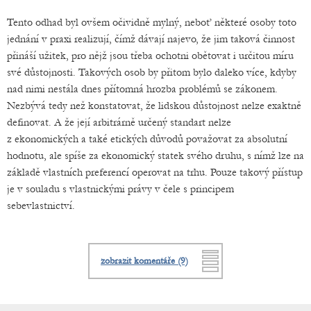
Tento odhad byl ovšem očividně mylný, neboť některé osoby toto
jednání v praxi realizují, čímž dávají najevo, že jim taková činnost
přináší užitek, pro nějž jsou třeba ochotni obětovat i určitou míru
své důstojnosti. Takových osob by přitom bylo daleko více, kdyby
nad nimi nestála dnes přítomná hrozba problémů se zákonem.
Nezbývá tedy než konstatovat, že lidskou důstojnost nelze exaktně
definovat. A že její arbitrárně určený standart nelze
z ekonomických a také etických důvodů považovat za absolutní
hodnotu, ale spíše za ekonomický statek svého druhu, s nímž lze na
základě vlastních preferencí operovat na trhu. Pouze takový přístup
je v souladu s vlastnickými právy v čele s principem
sebevlastnictví.
zobrazit komentáře (9)