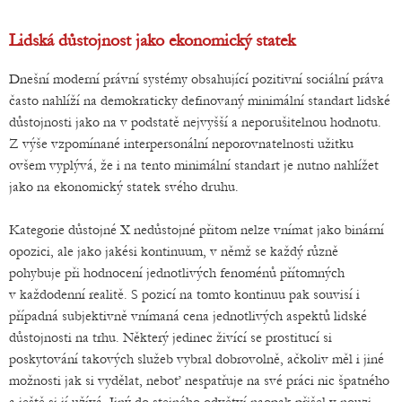
Lidská důstojnost jako ekonomický statek
Dnešní moderní právní systémy obsahující pozitivní sociální práva
často nahlíží na demokraticky definovaný minimální standart lidské
důstojnosti jako na v podstatě nejvyšší a neporušitelnou hodnotu.
Z výše vzpomínané interpersonální neporovnatelnosti užitku
ovšem vyplývá, že i na tento minimální standart je nutno nahlížet
jako na ekonomický statek svého druhu.
Kategorie důstojné X nedůstojné přitom nelze vnímat jako binární
opozici, ale jako jakési kontinuum, v němž se každý různě
pohybuje při hodnocení jednotlivých fenoménů přítomných
v každodenní realitě. S pozicí na tomto kontinuu pak souvisí i
případná subjektivně vnímaná cena jednotlivých aspektů lidské
důstojnosti na trhu. Některý jedinec živící se prostitucí si
poskytování takových služeb vybral dobrovolně, ačkoliv měl i jiné
možnosti jak si vydělat, neboť nespatřuje na své práci nic špatného