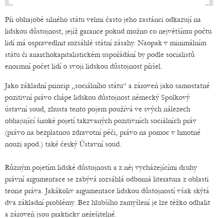
Při obhajobě silného státu velmi často jeho zastánci odkazují na
lidskou důstojnost, jejíž garance pokud možno co největšímu počtu
lidí má ospravedlnit rozsáhlé státní zásahy. Naopak v minimálním
státu či anarchokapitalistickém uspořádání by podle socialistů
enormní počet lidí o svoji lidskou důstojnost přišel.
Jako základní princip „sociálního státu“ a zároveň jako samostatné
pozitivní právo chápe lidskou důstojnost německý Spolkový
ústavní soud, zhusta tento pojem používá ve svých nálezech
obhajující široké pojetí takzvaných pozitivních sociálních práv
(právo na bezplatnou zdravotní péči, právo na pomoc v hmotné
nouzi apod.) také český Ústavní soud.
Různým pojetím lidské důstojnosti a z něj vycházejícími druhy
právní argumentace se zabývá rozsáhlá odborná literatura z oblasti
teorie práva. Jakákoliv argumentace lidskou důstojností však skýtá
dva základní problémy. Bez hlubšího zamyšlení je lze těžko odhalit
a zároveň jsou prakticky neřešitelné.