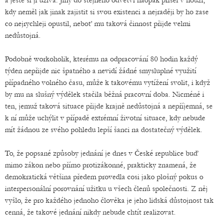
a ještě si jí užívá. Jiný do stejného odvětví naopak přišel v nouzi,
kdy neměl jak jinak zajistit si svou existenci a nejraději by ho zase
co nejrychleji opustil, neboť mu taková činnost přijde velmi
nedůstojná.
Podobně workoholik, kterému na odpracování 80 hodin každý
týden nepřijde nic špatného a nevidí žádné smysluplné využití
případného volného času, může k takovému vytížení svolit, i když
by mu na slušný výdělek stačila běžná pracovní doba. Nicméně i
ten, jemuž taková situace přijde krajně nedůstojná a nepříjemná, se
k ní může uchýlit v případě extrémní životní situace, kdy nebude
mít žádnou ze svého pohledu lepší šanci na dostatečný výdělek.
To, že popsané způsoby jednání je dnes v České republice buď
mimo zákon nebo přímo protizákonné, prakticky znamená, že
demokratická většina předem provedla cosi jako plošný pokus o
interpersonální porovnání užitku u všech členů společnosti. Z něj
vyšlo, že pro každého jednoho člověka je jeho lidská důstojnost tak
cenná, že takové jednání nikdy nebude chtít realizovat.