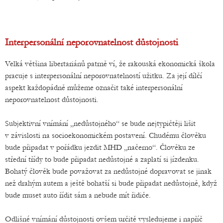
Interpersonální neporovnatelnost důstojnosti
Velká většina libertariánů patrně ví, že rakouská ekonomická škola
pracuje s interpersonální neporovnatelností užitku. Za její dílčí
aspekt každopádně můžeme označit také interpersonální
neporovnatelnost důstojnosti.
Subjektivní vnímání „nedůstojného“ se bude nejtypičtěji lišit
v závislosti na socioekonomickém postavení. Chudému člověku
bude připadat v pořádku jezdit MHD „načerno“. Člověku ze
střední třídy to bude připadat nedůstojné a zaplatí si jízdenku.
Bohatý člověk bude považovat za nedůstojné dopravovat se jinak
než drahým autem a ještě bohatší si bude připadat nedůstojně, když
bude muset auto řídit sám a nebude mít řidiče.
Odlišné vnímání důstojnosti ovšem určitě vysledujeme i napříč