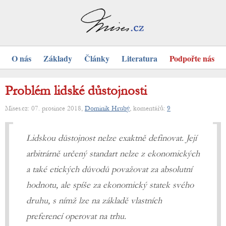
O nás
Základy
Články
Literatura
Podpořte nás
Problém lidské důstojnosti
Mises.cz: 07. prosince 2018,
Dominik Hrubý
, komentářů:
9
Lidskou důstojnost nelze exaktně definovat. Její
arbitrárně určený standart nelze z ekonomických
a také etických důvodů považovat za absolutní
hodnotu, ale spíše za ekonomický statek svého
druhu, s nímž lze na základě vlastních
preferencí operovat na trhu.