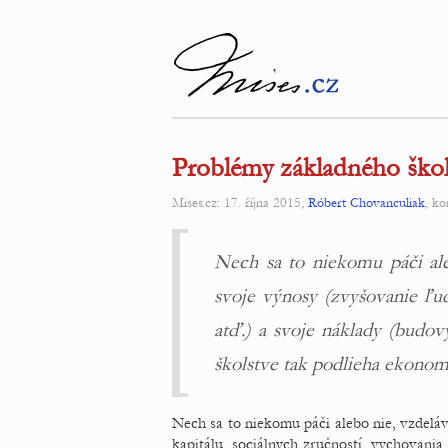
Problémy základného škol
Mises.cz: 17. října 2015,
Róbert Chovanculiak
, k
Nech sa to niekomu páči ale
svoje výnosy (zvyšovanie ľud
atď.) a svoje náklady (budov
školstve tak podlieha ekono
Nech sa to niekomu páči alebo nie, vzdelá
kapitálu, sociálnych zručností, vychovania