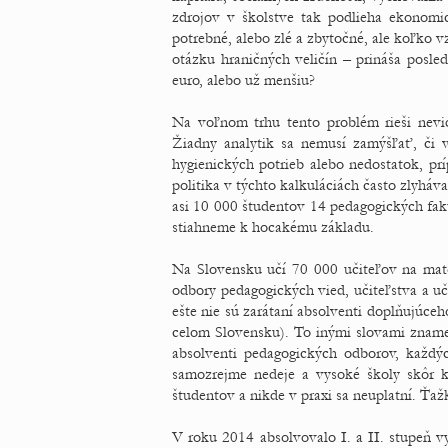
zdrojov v školstve tak podlieha ekonomi
potrebné, alebo zlé a zbytočné, ale koľko v
otázku hraničných veličín – prináša posle
euro, alebo už menšiu?
Na voľnom trhu tento problém rieši nevid
Žiadny analytik sa nemusí zamýšľať, či 
hygienických potrieb alebo nedostatok, pr
politika v týchto kalkuláciách často zlyháv
asi 10 000 študentov 14 pedagogických fakú
stiahneme k hocakému základu.
Na Slovensku učí 70 000 učiteľov na mat
odbory pedagogických vied, učiteľstva a u
ešte nie sú zarátaní absolventi doplňujúce
celom Slovensku). To inými slovami zname
absolventi pedagogických odborov, každý
samozrejme nedeje a vysoké školy skôr 
študentov a nikde v praxi sa neuplatní. Ťažk
V roku 2014 absolvovalo I. a II. stupeň 