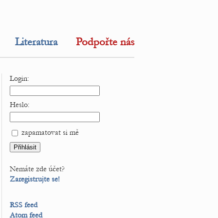
Literatura
Podpořte nás
Login:
Heslo:
zapamatovat si mě
Nemáte zde účet?
Zaregistrujte se!
RSS feed
Atom feed