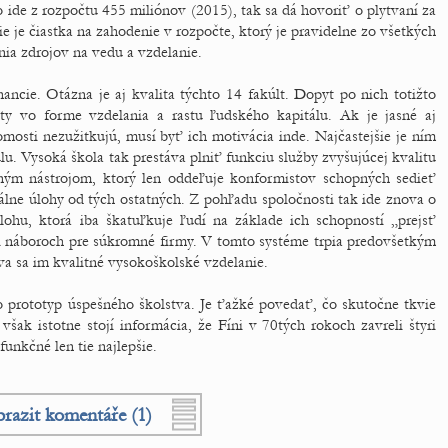
 ide z rozpočtu 455 miliónov (2015), tak sa dá hovoriť o plytvaní za
ie je čiastka na zahodenie v rozpočte, ktorý je pravidelne zo všetkých
nia zdrojov na vedu a vzdelanie.
ncie. Otázna je aj kvalita týchto 14 fakúlt. Dopyt po nich totižto
ty vo forme vzdelania a rastu ľudského kapitálu. Ak je jasné aj
sti nezužitkujú, musí byť ich motivácia inde. Najčastejšie je ním
lu. Vysoká škola tak prestáva plniť funkciu služby zvyšujúcej kvalitu
ačným nástrojom, ktorý len oddeľuje konformistov schopných sedieť
iálne úlohy od tých ostatných. Z pohľadu spoločnosti tak ide znova o
 úlohu, ktorá iba škatuľkuje ľudí na základe ich schopností „prejsť
i náboroch pre súkromné firmy. V tomto systéme trpia predovšetkým
áva sa im kvalitné vysokoškolské vzdelanie.
 prototyp úspešného školstva. Je ťažké povedať, čo skutočne tkvie
šak istotne stojí informácia, že Fíni v 70tých rokoch zavreli štyri
funkčné len tie najlepšie.
razit komentáře (1)