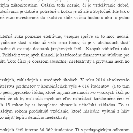
ckým zákonitostiam. Otázka teda neznie, či je vzdelávanie dobré,
zdelávania je dobré a potrebné a koľko je už zlé a zbytočné. Ide tak o
dné euro investované do školstva stále väčšiu hodnotu ako to jedno
iteľná ruka pomerne efektívne, verejnej správe sa to moc nedarí.
vyrábame dosť alebo už veľa smartfónov, či je v obchodoch dosť
ípadne či existuje dostatok jazykových škôl. Naopak viditeľná ruka
a. Príklad: z verejných financií je každoročne financované štúdium pre
lt. Toto číslo je obrazom absurdnej neefektivity a plytvania nech ho
erských, základných a stredných školách. V roku 2014 absolvovalo
čiteľstva predmetov v kombináciách vyše 4 616 študentov (a to tam
ho pedagogického štúdia, ktoré organizuje množstvo vysokých škôl po
ná, že ak by mali súčasných učiteľov nahrádzať každoročne čerství
ch 15 rokov by sa kompletne obmenila učiteľská základňa. To sa
každým rokom produkujú vzdelanie, ktoré následne vyšumí z hláv
o nájsť lepšiu definíciu neefektivity.
vysokých škôl interne 36 369 študentov. Tí s pedagogickým odborom