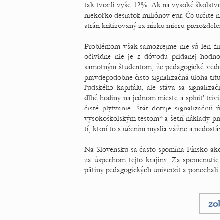
tak tvorili vyše 12%. Ak na vysoké školstvo
niekoľko desiatok miliónov eur. Čo určite n
strán kritizovaný za nízku mieru prerozdele
Problémom však samozrejme nie sú len fina
očividne nie je z dôvodu pridanej hodno
samotným študentom, že pedagogické vedomo
pravdepodobne čisto signalizačná úloha titu
ľudského kapitálu, ale stáva sa signaliz
dlhé hodiny na jednom mieste a splniť triv
čisté plytvanie. Štát dotuje signalizačnú
vysokoškolským testom“ a šetrí náklady pr
tí, ktorí to s učením myslia vážne a nedost
Na Slovensku sa často spomína Fínsko ako
za úspechom tejto krajiny. Za spomenutie v
pätiny pedagogických univerzít a ponechali 
zob