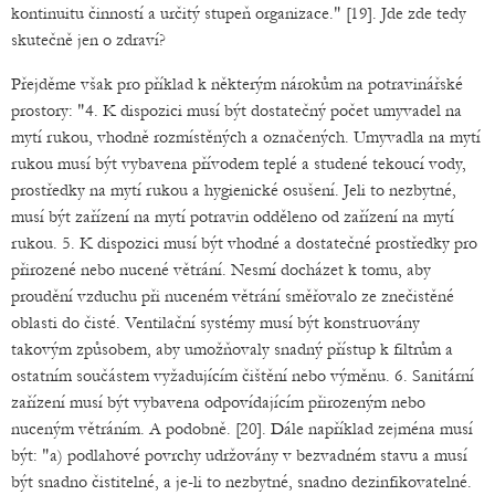
kontinuitu činností a určitý stupeň organizace." [19]. Jde zde tedy
skutečně jen o zdraví?
Přejděme však pro příklad k některým nárokům na potravinářské
prostory: "4. K dispozici musí být dostatečný počet umyvadel na
mytí rukou, vhodně rozmístěných a označených. Umyvadla na mytí
rukou musí být vybavena přívodem teplé a studené tekoucí vody,
prostředky na mytí rukou a hygienické osušení. Jeli to nezbytné,
musí být zařízení na mytí potravin odděleno od zařízení na mytí
rukou. 5. K dispozici musí být vhodné a dostatečné prostředky pro
přirozené nebo nucené větrání. Nesmí docházet k tomu, aby
proudění vzduchu při nuceném větrání směřovalo ze znečistěné
oblasti do čisté. Ventilační systémy musí být konstruovány
takovým způsobem, aby umožňovaly snadný přístup k filtrům a
ostatním součástem vyžadujícím čištění nebo výměnu. 6. Sanitární
zařízení musí být vybavena odpovídajícím přirozeným nebo
nuceným větráním. A podobně. [20]. Dále například zejména musí
být: "a) podlahové povrchy udržovány v bezvadném stavu a musí
být snadno čistitelné, a je-li to nezbytné, snadno dezinfikovatelné.