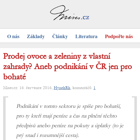
O nás
Základy
Články
Literatura
Podpořte nás
Prodej ovoce a zeleniny z vlastní
zahrady? Aneb podnikání v ČR jen pro
bohaté
Mises.cz: 16. července 2016,
HynekRk
, komentářů:
1
Podnikání v tomto sektoru je spíše pro bohatší,
pro ty kteří mají peníze a čas na plnění těchto
předpisů anebo peníze na pokuty a úplatky (to je
prý snad i rozumnější cesta).