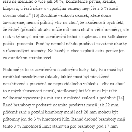
řezu nejmenšího o více jak 50 %, konzistence pevná, křehká,
křupavá, u řezů nálev s vypadlými semeny nejvýše z 5 % kusů
obsahu obalu." [13] Rozdílné velikosti okurek, které doma
zavařujeme, nemají přílišný vliv na chuť, ze zkušeností bych řekl,
že žádný (přezrálá okurka může mít jinou chuť a větší rozměry), ale
i tak jaký smysl má při zavařování běhat s šuplerou a na kalkulačce
počítat procenta. Proč by nemohl někdo prodávat zavařené okurky
s různorodými rozměry. Ne každý si chce zaplatit extra peníze jen
za estetickou stránku věci.
Podobné je to se zavařenými fazolovými lusky, kdy tyto musí být
například nezakřivené (okurky taktéž musí být převáženě
nezakřivené a převážně ne nepravidelného vzhledu - vliv na chuť
to z mých zkušeností nemá), sterilovaný hrášek musí být také
velikostně vyrovnaný a mít zrna v mléčné zralosti a podobně [14].
Rané brambory v podstatě nesmíte prodávat menší jak 22 mm,
přičemž rané a pozdní brambory menší než 28 mm mohou být
přítomny jen do 3 % hmotnosti hlíz. Ranné drobné brambory mají
tento 3 % hmotností limit stanoven pro brambory pod 17 mm