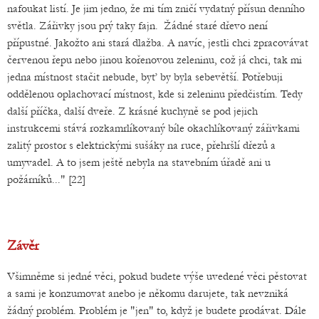
nafoukat listí. Je jim jedno, že mi tím zničí vydatný přísun denního
světla. Zářivky jsou prý taky fajn. Žádné staré dřevo není
přípustné. Jakožto ani stará dlažba. A navíc, jestli chci zpracovávat
červenou řepu nebo jinou kořenovou zeleninu, což já chci, tak mi
jedna místnost stačit nebude, byť by byla sebevětší. Potřebuji
oddělenou oplachovací místnost, kde si zeleninu předčistím. Tedy
další příčka, další dveře. Z krásné kuchyně se pod jejich
instrukcemi stává rozkamrlíkovaný bíle okachlíkovaný zářivkami
zalitý prostor s elektrickými sušáky na ruce, přehršlí dřezů a
umyvadel. A to jsem ještě nebyla na stavebním úřadě ani u
požárníků..." [22]
Závěr
Všimněme si jedné věci, pokud budete výše uvedené věci pěstovat
a sami je konzumovat anebo je někomu darujete, tak nevzniká
žádný problém. Problém je "jen" to, když je budete prodávat. Dále