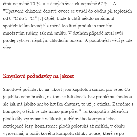
činit nejméně 70 %, u sušených švestek nejméně 67 %." A:
"Upravené chlazené čerstvé ovoce se uvádí do oběhu při teplotách
od 0 °C do 5 °C." [7] Opět, bude-li chtít někdo nabídnout
spotřebitelům levnější a méně kvalitní produkt s menším
množstvím sušiny, tak má smůlu. V druhém případě musí svůj
prodej vybavit nějakým chladicím boxem. A podobných věcí je zde
více.
Smyslové požadavky na jakost
Smyslové požadavky na jakost jsou kapitolou samou pro sebe. Co
je jablko nebo hruška, na tom se lidi docela bez problému shodnou,
ale jak má jablko anebo hruška chutnat, to už je otázka. Začněme s
kompoty, o těch se zde mimo jiné píše: "...u kompotů z dělených
plodů díly vyrovnané velikosti, u dýňového kompotu lehce
roztřepané řezy, konzistence plodů polotuhá až měkká, v obalu
vyrovnaná, u borůvkového kompotu shluky ovoce, které se po