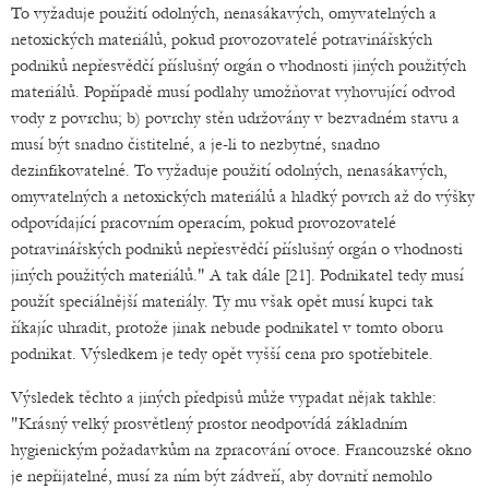
To vyžaduje použití odolných, nenasákavých, omyvatelných a
netoxických materiálů, pokud provozovatelé potravinářských
podniků nepřesvědčí příslušný orgán o vhodnosti jiných použitých
materiálů. Popřípadě musí podlahy umožňovat vyhovující odvod
vody z povrchu; b) povrchy stěn udržovány v bezvadném stavu a
musí být snadno čistitelné, a je-li to nezbytné, snadno
dezinfikovatelné. To vyžaduje použití odolných, nenasákavých,
omyvatelných a netoxických materiálů a hladký povrch až do výšky
odpovídající pracovním operacím, pokud provozovatelé
potravinářských podniků nepřesvědčí příslušný orgán o vhodnosti
jiných použitých materiálů." A tak dále [21]. Podnikatel tedy musí
použít speciálnější materiály. Ty mu však opět musí kupci tak
říkajíc uhradit, protože jinak nebude podnikatel v tomto oboru
podnikat. Výsledkem je tedy opět vyšší cena pro spotřebitele.
Výsledek těchto a jiných předpisů může vypadat nějak takhle:
"Krásný velký prosvětlený prostor neodpovídá základním
hygienickým požadavkům na zpracování ovoce. Francouzské okno
je nepřijatelné, musí za ním být zádveří, aby dovnitř nemohlo