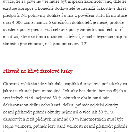
úvaze, že za prvé ne vše může být inspekcí zkontrolováno, dále že
existuje korupce a konečně dodavatelé se nesnaží úzkostlivě držet
předpisů. Na potraviny dohlížejí u nás z pověření státu tři instituce
s asi 4 000 zaměstnanci. Skutečných dohlížitelů je méně, protože
uvedené počty představují celkové počty zaměstnanců těchto tří
institucí, které se tímto dozorem zabývají, z nichž hygienici mají na
starosti i jiné činnosti, než jsou potraviny [12].
Hlavně ne křivé fazolové lusky
Citovaná vyhláška jde však dále, například smyslové požadavky na
jakost u okurek jsou mimo jiné: "okurky bez dutin, bez zvadlých a
svraštělých částí, nejméně 80 % okurek v obalu musí mít
deklarovanou délku nebo kratší délku, průměr nejdelší okurky
nesmí překročit průměr okurky nejmenší o více jak 50 %, u
okurkových řezů příčných nejméně 80 % hmotnostních musí být
stejné velikosti, průměr řezu dané velikosti nesmí překročit průměr