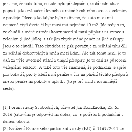
je jasné, že řada toho, co zde bylo předepsáno, se dá jednoduše
popsat, jako vyloučení levného a méně kvalitního ovoce a zeleniny
z prodeje. Něco jako kdyby bylo nařízeno, že auto musí mít
nejméně čtyři dveře či byt musí mít nejméně 40 m2. Jde tedy o to,
že chudší a méně nároční konzumenti si musí připlatit na ovoce a
zeleninu (i jiné jídlo), a tak jim zbyde méně peněz na jiné nákupy.
Jsou o to chudší. Tato chudoba se pak považuje za selhání trhu čili
za selhání dobrovolných směn mezi lidmi. Ale tak tomu není, je to
daň za výše uvedené státní a unijní předpisy. Je to daň za působení
veřejného sektoru. A také toto vše znamená, že podnikání je spíše
pro bohatší, pro ty kteří mají peníze a čas na plnění těchto předpisů
anebo peníze na pokuty a úplatky (to je prý snad i rozumnější
cesta).
[1] Fórum strany Svobodných, uživatel Jan Kondziolka, 25. X.
2016 (citována je odpověď na dotaz, co je potřeba k podnikání v
daném oboru).
[2] Nařízení Evropského parlamentu a rdy (EU) č. 1169/2011 ze