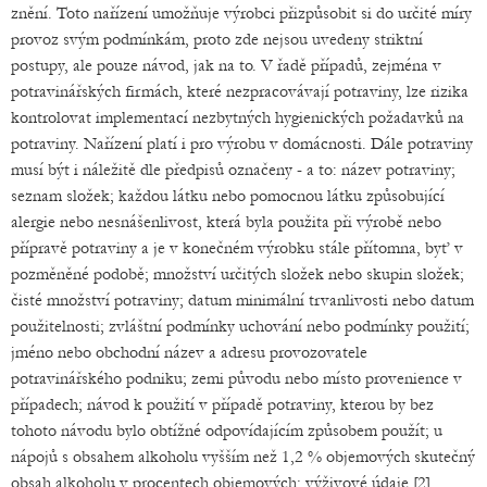
znění. Toto nařízení umožňuje výrobci přizpůsobit si do určité míry
provoz svým podmínkám, proto zde nejsou uvedeny striktní
postupy, ale pouze návod, jak na to. V řadě případů, zejména v
potravinářských firmách, které nezpracovávají potraviny, lze rizika
kontrolovat implementací nezbytných hygienických požadavků na
potraviny. Nařízení platí i pro výrobu v domácnosti. Dále potraviny
musí být i náležitě dle předpisů označeny - a to: název potraviny;
seznam složek; každou látku nebo pomocnou látku způsobující
alergie nebo nesnášenlivost, která byla použita při výrobě nebo
přípravě potraviny a je v konečném výrobku stále přítomna, byť v
pozměněné podobě; množství určitých složek nebo skupin složek;
čisté množství potraviny; datum minimální trvanlivosti nebo datum
použitelnosti; zvláštní podmínky uchování nebo podmínky použití;
jméno nebo obchodní název a adresu provozovatele
potravinářského podniku; zemi původu nebo místo provenience v
případech; návod k použití v případě potraviny, kterou by bez
tohoto návodu bylo obtížné odpovídajícím způsobem použít; u
nápojů s obsahem alkoholu vyšším než 1,2 % objemových skutečný
obsah alkoholu v procentech objemových; výživové údaje [2].