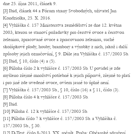
dne 25. října 2011, článek 9.
[3] Ibid, článek 44 a Fórum strany Svobodných, uživatel Jan
Kondziolka, 25. X. 2016.
[4] Vyhláška č. 157 Ministerstva zemědělství ze dne 12. května
2003, kterou se stanoví požadavky pro čerstvé ovoce a čerstvou
zeleninu, zpracované ovoce a zpracovanou zeleninu, suché
skořápkové plody, houby, brambory a výrobky z nich, jakož i další
způsoby jejich označování, § 9. Dále jen Vyhláška č. 157/2003 Sb.
[5] Ibid, § 10, číslo (4) a (5).
[6] Příloha číslo 2 k vyhlášce č. 157/2003 Sb. U povidel je zde
myšleno zřejmě množství potřebné k jejich přípravě, zřejmě to platí
i pro jiné zde uvedené ovoce, ovšem jasné to úplně není.
[7] Vyhláška č. 157/2003 Sb., § 10, číslo (16) a § 11, číslo (3).
[8] Příloha číslo 4 k vyhlášce č. 157/2003 Sb.
[9] Ibid.
[10] Příloha č. 12 k vyhlášce č. 157/2003 Sb.
[11] Příloha číslo 7 k vyhlášce č. 157/2003 Sb. a Vyhláška č.
157/2003 Sb., § 30.
[12] D-Test, číslo 8-2013, XX. ročník. Praha: Občanské sdružení