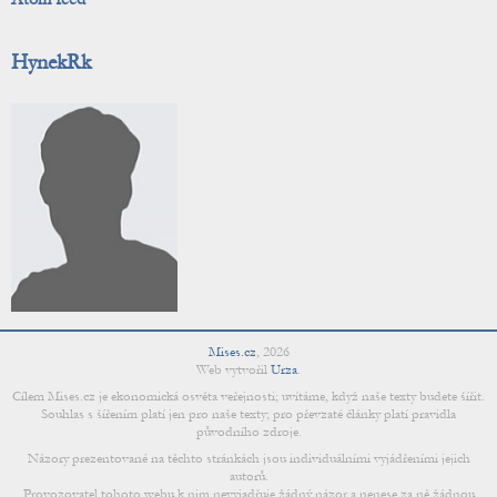
HynekRk
Mises.cz
,
2026
Web vytvořil
Urza
.
Cílem Mises.cz je ekonomická osvěta veřejnosti; uvítáme, když naše texty budete šířit.
Souhlas s šířením platí jen pro naše texty; pro převzaté články platí pravidla
původního zdroje.
Názory prezentované na těchto stránkách jsou individuálními vyjádřeními jejich
autorů.
Provozovatel tohoto webu k nim nevyjadřuje žádný názor a nenese za ně žádnou