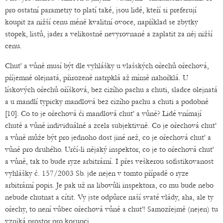
pro ostatní parametry to platí také, jsou lidé, kteří si preferují
koupit za nižší cenu méně kvalitní ovoce, například se zbytky
stopek, listů, jader a velikostně nevyrovnané a zaplatit za něj nižší
cenu.
Chuť a vůně musí být dle vyhlášky u vlašských ořechů ořechová,
příjemně olejnatá, přirozeně natrpklá až mírně nahořklá. U
lískových ořechů oříšková, bez cizího pachu a chuti, sladce olejnatá
a u mandlí typicky mandlová bez cizího pachu a chuti a podobně
[10]. Co to je ořechová či mandlová chuť a vůně? Lidé vnímají
chutě a vůně individuálně a zcela subjektivně. Co je ořechová chuť
a vůně může být pro jednoho dost jiné než, co je ořechová chuť a
vůně pro druhého. Určí-li nějaký inspektor, co je to ořechová chuť
a vůně, tak to bude ryze arbitrární. I přes veškerou sofistikovanost
vyhlášky č. 157/2003 Sb. jde nejen v tomto případě o ryze
arbitrární popis. Je pak už na libovůli inspektora, co mu bude nebo
nebude chutnat a cítit. Vy jste odpůrce naší svaté vlády, aha, ale ty
ořechy, to není vůbec ořechová vůně a chuť! Samozřejmě (nejen) tu
vzniká prostor pro korupci.