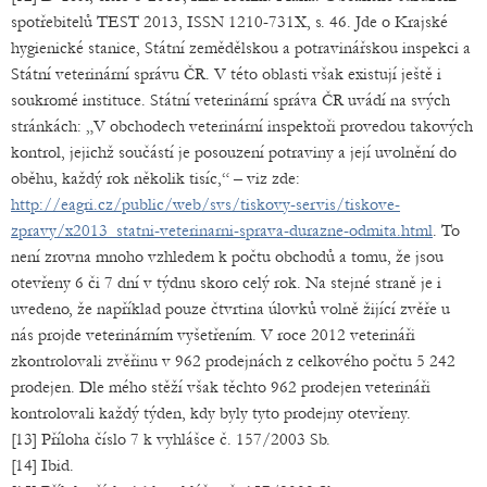
spotřebitelů TEST 2013, ISSN 1210-731X, s. 46. Jde o Krajské
hygienické stanice, Státní zemědělskou a potravinářskou inspekci a
Státní veterinární správu ČR. V této oblasti však existují ještě i
soukromé instituce. Státní veterinární správa ČR uvádí na svých
stránkách: „V obchodech veterinární inspektoři provedou takových
kontrol, jejichž součástí je posouzení potraviny a její uvolnění do
oběhu, každý rok několik tisíc,“ – viz zde:
http://eagri.cz/public/web/svs/tiskovy-servis/tiskove-
zpravy/x2013_statni-veterinarni-sprava-durazne-odmita.html
. To
není zrovna mnoho vzhledem k počtu obchodů a tomu, že jsou
otevřeny 6 či 7 dní v týdnu skoro celý rok. Na stejné straně je i
uvedeno, že například pouze čtvrtina úlovků volně žijící zvěře u
nás projde veterinárním vyšetřením. V roce 2012 veterináři
zkontrolovali zvěřinu v 962 prodejnách z celkového počtu 5 242
prodejen. Dle mého stěží však těchto 962 prodejen veterináři
kontrolovali každý týden, kdy byly tyto prodejny otevřeny.
[13] Příloha číslo 7 k vyhlášce č. 157/2003 Sb.
[14] Ibid.