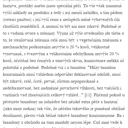
hnojiva, postřiky anebo jinou speciální péči. To vše však znamená
vyšší náklady na produkci a tedy i její menší nabídku, a tím pádem
(ceteris paribus) i její vyší cenu a neúspěch méně vybavených čili
chudších zemědělců. A nemusí to být ani moc zdravé. Podobně je
to s vadami ovoce a zeleniny. Vyjma již výše uvedeného jde třeba o
to, že sterilovaná zelenina celá musí být: s vegetačními změnami a
mechanickým poškozením nejvýše u 20 % kusů, velikostně
vyrovnaná, s tvarovými a velikostními odchylkami nejvýše 20 %
kusů, očištěná bez černých a tmavých skvrn, konzistence měkká až
polotuhá a podobně. Podobně viz i u brambor: "Hlízy brambor
konzumních musí vzhledem odpovídat deklarované odrůdě, musí
být zdravé, celé, čisté, pevné, růstem nepopraskané a
nedeformované, bez nadměrné povrchové vlhkosti, bez vnějších i
vnitřních vad zhoršujících celkový vzhled..." [11] Přičemž pokud si
pěstujete brambory na zahrádce bez nějaké extra péče a hnojení
(jako moje rodina) tak víte, že něčeho takového je poměrně obtížné
dosáhnout, přesto však běžně takové brambory konzumujeme. Ba i
brambory z obchodu na tom mnohdy nejsou lépe. Což mne vede k