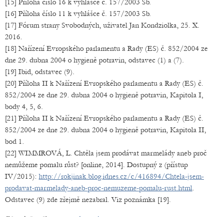
[15] Příloha číslo 16 k vyhlášce č. 157/2003 Sb.
[16] Příloha číslo 11 k vyhlášce č. 157/2003 Sb.
[17] Fórum strany Svobodných, uživatel Jan Kondziolka, 25. X.
2016.
[18] Nařízení Evropského parlamentu a Rady (ES) č. 852/2004 ze
dne 29. dubna 2004 o hygieně potravin, odstavec (1) a (7).
[19] Ibid, odstavec (9).
[20] Příloha II k Nařízení Evropského parlamentu a Rady (ES) č.
852/2004 ze dne 29. dubna 2004 o hygieně potravin, Kapitola I,
body 4, 5, 6.
[21] Příloha II k Nařízení Evropského parlamentu a Rady (ES) č.
852/2004 ze dne 29. dubna 2004 o hygieně potravin, Kapitola II,
bod 1.
[22] WIMMROVÁ, L. Chtěla jsem prodávat marmelády aneb proč
nemůžeme pomalu růst? [online, 2014]. Dostupný z (přístup
IV/2015):
http://rokjinak.blog.idnes.cz/c/416894/Chtela-jsem-
prodavat-marmelady-aneb-proc-nemuzeme-pomalu-rust.html
.
Odstavec (9) zde zřejmě nezabral. Viz poznámka [19].