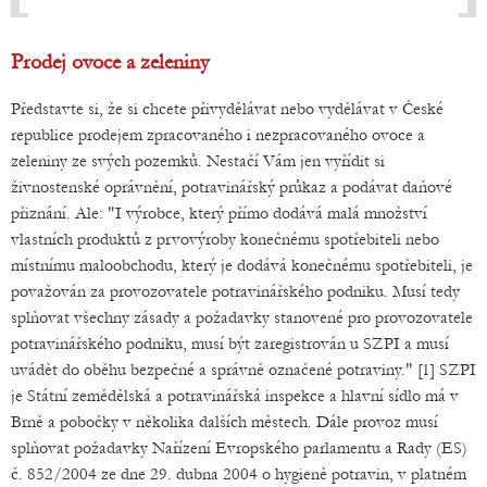
Prodej ovoce a zeleniny
Představte si, že si chcete přivydělávat nebo vydělávat v České
republice prodejem zpracovaného i nezpracovaného ovoce a
zeleniny ze svých pozemků. Nestačí Vám jen vyřídit si
živnostenské oprávnění, potravinářský průkaz a podávat daňové
přiznání. Ale: "I výrobce, který přímo dodává malá množství
vlastních produktů z prvovýroby konečnému spotřebiteli nebo
místnímu maloobchodu, který je dodává konečnému spotřebiteli, je
považován za provozovatele potravinářského podniku. Musí tedy
splňovat všechny zásady a požadavky stanovené pro provozovatele
potravinářského podniku, musí být zaregistrován u SZPI a musí
uvádět do oběhu bezpečné a správně označené potraviny." [1] SZPI
je Státní zemědělská a potravinářská inspekce a hlavní sídlo má v
Brně a pobočky v několika dalších městech. Dále provoz musí
splňovat požadavky Nařízení Evropského parlamentu a Rady (ES)
č. 852/2004 ze dne 29. dubna 2004 o hygieně potravin, v platném