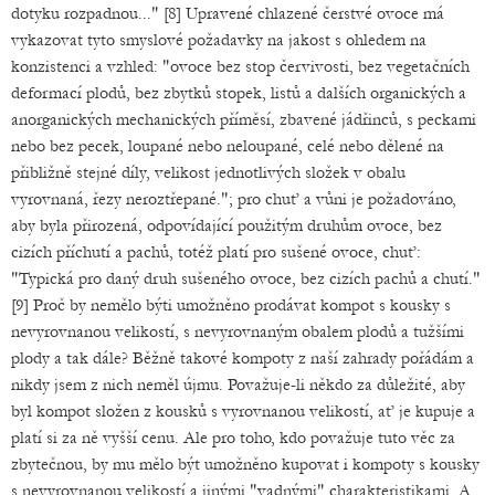
dotyku rozpadnou..." [8] Upravené chlazené čerstvé ovoce má
vykazovat tyto smyslové požadavky na jakost s ohledem na
konzistenci a vzhled: "ovoce bez stop červivosti, bez vegetačních
deformací plodů, bez zbytků stopek, listů a dalších organických a
anorganických mechanických příměsí, zbavené jádřinců, s peckami
nebo bez pecek, loupané nebo neloupané, celé nebo dělené na
přibližně stejné díly, velikost jednotlivých složek v obalu
vyrovnaná, řezy neroztřepané."; pro chuť a vůni je požadováno,
aby byla přirozená, odpovídající použitým druhům ovoce, bez
cizích příchutí a pachů, totéž platí pro sušené ovoce, chuť:
"Typická pro daný druh sušeného ovoce, bez cizích pachů a chutí."
[9] Proč by nemělo býti umožněno prodávat kompot s kousky s
nevyrovnanou velikostí, s nevyrovnaným obalem plodů a tužšími
plody a tak dále? Běžně takové kompoty z naší zahrady pořádám a
nikdy jsem z nich neměl újmu. Považuje-li někdo za důležité, aby
byl kompot složen z kousků s vyrovnanou velikostí, ať je kupuje a
platí si za ně vyšší cenu. Ale pro toho, kdo považuje tuto věc za
zbytečnou, by mu mělo být umožněno kupovat i kompoty s kousky
s nevyrovnanou velikostí a jinými "vadnými" charakteristikami. A