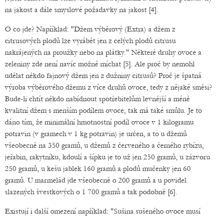
na jakost a dále smyslové požadavky na jakost [4].
O co jde? Například: "Džem výběrový (Extra) a džem z
citrusových plodů lze vyrábět jen z celých plodů citrusu
nakrájených na proužky nebo na plátky." Některé druhy ovoce a
zeleniny zde není navíc možné míchat [5]. Ale proč by nemohl
udělat někdo fajnový džem jen z dužniny citrusů? Proč je špatná
výroba výběrového džemu z více druhů ovoce, tedy z nějaké směsi?
Bude-li chtít někdo nabídnout spotřebitelům levnější a méně
kvalitní džem s menším podílem ovoce, tak má také smůlu. Je to
dáno tím, že minimální hmotnostní podíl ovoce v 1 kilogramu
potravin (v gramech v 1 kg potravin) je určen, a to u džemů
všeobecně na 350 gramů, u džemů z červeného a černého rybízu,
jeřabin, rakytníku, kdoulí a šípku je to už jen 250 gramů, u zázvoru
250 gramů, u kešu jablek 160 gramů a plodů mučenky jen 60
gramů. U marmelád jde všeobecně o 200 gramů a u povidel
slazených švestkových o 1 700 gramů a tak podobně [6].
Existují i další omezení například: "Sušina sušeného ovoce musí