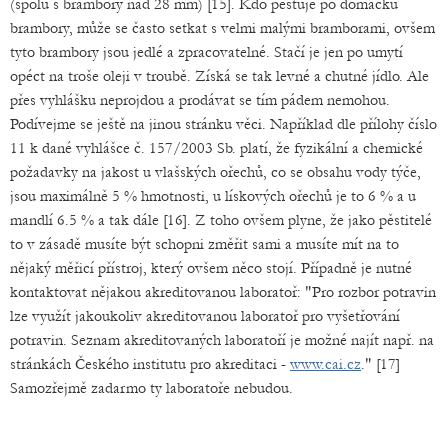
(spolu s brambory nad 28 mm) [15]. Kdo pěstuje po domácku
brambory, může se často setkat s velmi malými bramborami, ovšem
tyto brambory jsou jedlé a zpracovatelné. Stačí je jen po umytí
opéct na troše oleji v troubě. Získá se tak levné a chutné jídlo. Ale
přes vyhlášku neprojdou a prodávat se tím pádem nemohou.
Podívejme se ještě na jinou stránku věci. Například dle přílohy číslo
11 k dané vyhlášce č. 157/2003 Sb. platí, že fyzikální a chemické
požadavky na jakost u vlašských ořechů, co se obsahu vody týče,
jsou maximálně 5 % hmotnosti, u lískových ořechů je to 6 % a u
mandlí 6.5 % a tak dále [16]. Z toho ovšem plyne, že jako pěstitelé
to v zásadě musíte být schopni změřit sami a musíte mít na to
nějaký měřicí přístroj, který ovšem něco stojí. Případně je nutné
kontaktovat nějakou akreditovanou laboratoř: "Pro rozbor potravin
lze využít jakoukoliv akreditovanou laboratoř pro vyšetřování
potravin. Seznam akreditovaných laboratoří je možné najít např. na
stránkách Českého institutu pro akreditaci -
www.cai.cz
." [17]
Samozřejmě zadarmo ty laboratoře nebudou.