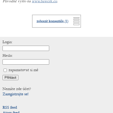
Původně vyšlo na
www.bawerk.eu
.
zobrazit komentáře (1)
Login:
Heslo:
zapamatovat si mě
Nemáte zde účet?
Zaregistrujte se!
RSS feed
Atom feed