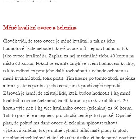
Méně kvalitní ovoce a zelenina
Člověk vidí, že toto ovoce je méně kvalitní, a tak na jeho
hodnotové škále nebude takové ovoce mít stejnou hodnotu, tak
jako ovoce kvalitnější. Zaplatí za něj maximálně třeba 40 korun na
místo 60 korun. Pokud se ex ante zmýlí ve svém hodnocení kvality,
tak to ovlivní ex post jeho další rozhodnutí a nebude ochoten za
méně kvalitní zboží tolik platit. Tím klesne po tomto zboží nabídka
a tím i (ceteris paribus) jeho cena, jinak prodávající neprodá.
Zároveň je jasné, že existují lidé, kteří budou hodnotit 1 kg méně
kvalitního ovoce (zeleninu) za 40 korun a párek v rohlíku za 20
korun výše než 1 kg více kvalitního ovoce (zeleninu) za 60 korun.
Tak to prostě je a zejména pro chudší země je to typické. Opačně
platí, že pokud má dané ovoce či zelenina splňovat taková
výběrová kritéria, tak je nutné vyhodit příliš malé plody či plody
nesplňující vzhledové či jiné charakteristiky, či bude nutné používat