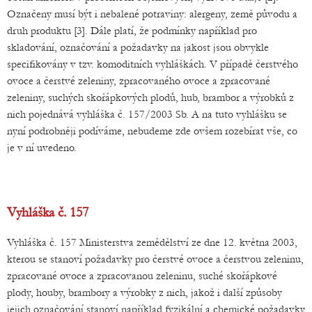
Označeny musí být i nebalené potraviny: alergeny, země původu a
druh produktu [3]. Dále platí, že podmínky například pro
skladování, označování a požadavky na jakost jsou obvykle
specifikovány v tzv. komoditních vyhláškách. V případě čerstvého
ovoce a čerstvé zeleniny, zpracovaného ovoce a zpracované
zeleniny, suchých skořápkových plodů, hub, brambor a výrobků z
nich pojednává vyhláška č. 157/2003 Sb. A na tuto vyhlášku se
nyní podrobněji podíváme, nebudeme zde ovšem rozebírat vše, co
je v ní uvedeno.
Vyhláška č. 157
Vyhláška č. 157 Ministerstva zemědělství ze dne 12. května 2003,
kterou se stanoví požadavky pro čerstvé ovoce a čerstvou zeleninu,
zpracované ovoce a zpracovanou zeleninu, suché skořápkové
plody, houby, brambory a výrobky z nich, jakož i další způsoby
jejich označování stanoví například fyzikální a chemické požadavky