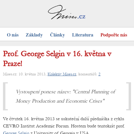
O nás
Základy
Články
Literatura
Podpořte nás
Prof. George Selgin v 16. května v
Praze!
Mises.cz: 10. května 2013,
Kolektiv Mises.cz
, komentářů:
2
Vystoupení ponese název: "Central Planning of
Money Production and Economic Crises"
Ve čtvrtek 16. května 2013 se uskuteční další přednáška z cyklu
CEVRO Institut Academic Forum. Hostem bude tentokrát prof.
George Selgin
z University of Georgia v USA.