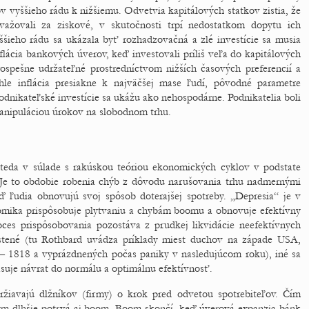
tov vyššieho rádu k nižšiemu. Odvetvia kapitálových statkov zistia, že
ovažovali za ziskové, v skutočnosti trpí nedostatkom dopytu ich
šieho rádu sa ukázala byť rozhadzovačná a zlé investície sa musia
flácia bankových úverov, keď investovali príliš veľa do kapitálových
ospešne udržateľné prostredníctvom nižších časových preferencií a
hle inflácia presiakne k najväčšej mase ľudí, pôvodné parametre
odnikateľské investície sa ukážu ako nehospodárne. Podnikatelia boli
anipuláciou úrokov na slobodnom trhu.
 teda v súlade s rakúskou teóriou ekonomických cyklov v podstate
 Je to obdobie robenia chýb z dôvodu narušovania trhu nadmernými
 ľudia obnovujú svoj spôsob doterajšej spotreby. „Depresia“ je v
omika prispôsobuje plytvaniu a chybám boomu a obnovuje efektívny
roces prispôsobovania pozostáva z prudkej likvidácie neefektívnych
pustené (tu Rothbard uvádza príklady miest duchov na západe USA,
 1818 a vyprázdnených počas paniky v nasledujúcom roku), iné sa
asuje návrat do normálu a optimálnu efektívnosť.
žiavajú dlžníkov (firmy) o krok pred odvetou spotrebiteľov. Čím
, tým dlhšie potrvá aj boom. Boom skončí, keď úverová expanzia bánk