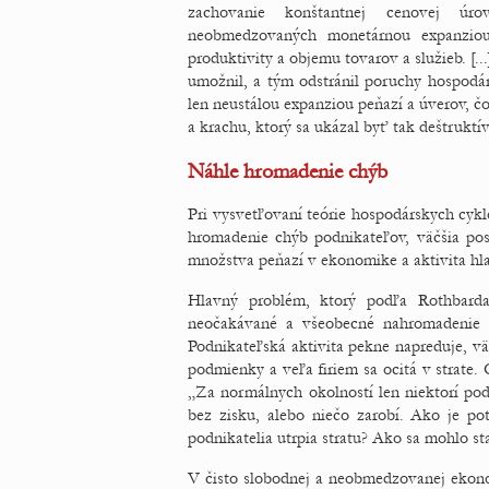
zachovanie konštantnej cenovej úr
neobmedzovaných monetárnou expanziou
produktivity a objemu tovarov a služieb. [..
umožnil, a tým odstránil poruchy hospod
len neustálou expanziou peňazí a úverov, 
a krachu, ktorý sa ukázal byť tak deštrukt
Náhle hromadenie chýb
Pri vysvetľovaní teórie hospodárskych cyk
hromadenie chýb podnikateľov, väčšia pos
množstva peňazí v ekonomike a aktivita hl
Hlavný problém, ktorý podľa Rothbarda 
neočakávané a všeobecné nahromadenie c
Podnikateľská aktivita pekne napreduje, vä
podmienky a veľa firiem sa ocitá v strate. 
„Za normálnych okolností len niektorí pod
bez zisku, alebo niečo zarobí. Ako je po
podnikatelia utrpia stratu? Ako sa mohlo sta
V čisto slobodnej a neobmedzovanej ekono