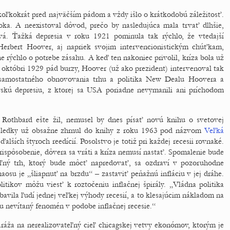
koľkokrát pred najväčším pádom a vždy išlo o krátkodobú záležitosť.
ka. A neexistoval dôvod, prečo by nasledujúca mala trvať dlhšie,
á. Ťažká depresia v roku 1921 pominula tak rýchlo, že vtedajší
 Herbert Hoover, aj napriek svojim intervencionistickým chúťkam,
 rýchlo o potrebe zásahu. A keď ten nakoniec privolil, kríza bola už
v októbri 1929 pád burzy, Hoover (už ako prezident) intervenoval tak
s samostatného obnovovania trhu a politika New Dealu Hoovera a
vskú depresiu, z ktorej sa USA poriadne nevymanili ani príchodom
Rothbard ešte žil, nemusel by dnes písať novú knihu o svetovej
 následky už obsažne zhrnul do knihy z roku 1963 pod názvom
Veľká
ďalších štyroch reedícií. Posolstvo je totiž pri každej recesii rovnaké.
prispôsobenie, dôvera sa vráti a kríza nemusí nastať. Spomalenie bude
 Voľný trh, ktorý bude môcť napredovať, sa ozdraví v pozoruhodne
aosu je „šliapnuť na brzdu“ – zastaviť peňažnú infláciu v jej dráhe.
litikov môžu viesť k roztočeniu inflačnej špirály. „Vládna politika
avila ľudí jednej veľkej výhody recesií, a to klesajúcim nákladom na
bou nevítaný fenomén v podobe inflačnej recesie.“
aráža na nerealizovateľný cieľ chicagskej vetvy ekonómov, ktorým je