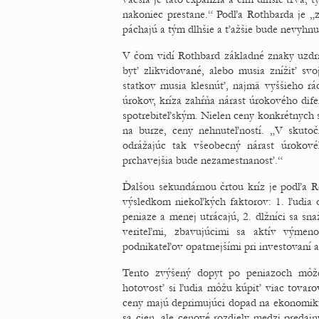
nakoniec prestane.“ Podľa Rothbarda je „z
páchajú a tým dlhšie a ťažšie bude nevyhnu
V čom vidí Rothbard základné znaky uzdr
byť zlikvidované, alebo musia znížiť svo
statkov musia klesnúť, najmä vyššieho r
úrokov, kríza zahŕňa nárast úrokového dife
spotrebiteľským. Nielen ceny konkrétnych st
na burze, ceny nehnuteľností. „V skutoč
odrážajúc tak všeobecný nárast úrokové
prchavejšia bude nezamestnanosť.“
Ďalšou sekundárnou črtou kríz je podľa Ro
výsledkom niekoľkých faktorov: 1. ľudia o
peniaze a menej utrácajú, 2. dlžníci sa sna
veriteľmi, zbavujúcimi sa aktív výmen
podnikateľov opatrnejšími pri investovaní a
Tento zvýšený dopyt po peniazoch môž
hotovosť si ľudia môžu kúpiť viac tovarov
ceny majú deprimujúci dopad na ekonomiku.
sa cien, ale cenové rozdiely medzi predaj