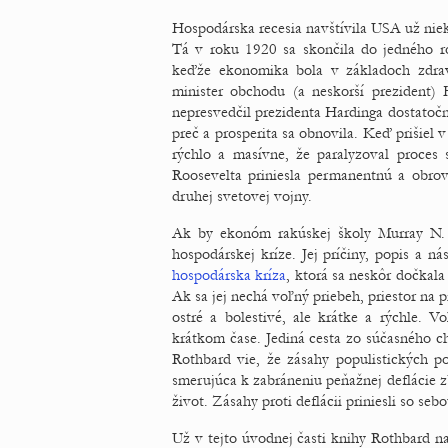
Hospodárska recesia navštívila USA už nie
Tá v roku 1920 sa skončila do jedného ro
keďže ekonomika bola v základoch zdrav
minister obchodu (a neskorší prezident)
nepresvedčil prezidenta Hardinga dostatočne
preč a prosperita sa obnovila. Keď prišiel 
rýchlo a masívne, že paralyzoval proce
Roosevelta priniesla permanentnú a obro
druhej svetovej vojny.
Ak by ekonóm rakúskej školy Murray N. 
hospodárskej kríze. Jej príčiny, popis a
hospodárska kríza
, ktorá sa neskôr dočkala 
Ak sa jej nechá voľný priebeh, priestor na 
ostré a bolestivé, ale krátke a rýchle.
krátkom čase. Jediná cesta zo súčasného ch
Rothbard vie, že zásahy populistických po
smerujúca k zabráneniu peňažnej deflácie zb
život. Zásahy proti deflácii priniesli so se
Už v tejto úvodnej časti knihy Rothbard n