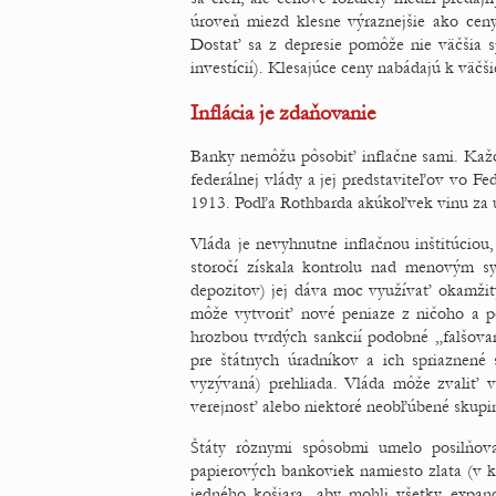
úroveň miezd klesne výraznejšie ako cen
Dostať sa z depresie pomôže nie väčšia s
investícií). Klesajúce ceny nabádajú k väčši
Inflácia je zdaňovanie
Banky nemôžu pôsobiť inflačne sami. Kaž
federálnej vlády a jej predstaviteľov vo Fe
1913. Podľa Rothbarda akúkoľvek vinu za ú
Vláda je nevyhnutne inflačnou inštitúciou,
storočí získala kontrolu nad menovým sy
depozitov) jej dáva moc využívať okamžitý
môže vytvoriť nové peniaze z ničoho a p
hrozbou tvrdých sankcií podobné „falšova
pre štátnych úradníkov a ich spriaznené
vyzývaná) prehliada. Vláda môže zvaliť v
verejnosť alebo niektoré neobľúbené skupin
Štáty rôznymi spôsobmi umelo posilňova
papierových bankoviek namiesto zlata (v 
jedného košiara, aby mohli všetky expan