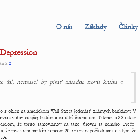
O nás
Základy
Články
 Depression
tářů:
2
e žil, nemusel by písať zásadne novú knihu o
lo z okien na americkom Wall Street jedenásť známych bankárov. V
ajviac v dovtedajšej histórii a na dlhý čas potom. Takmer o 80 rokov
zdielom, že toľko samovrahov na takej úrovni sa nenašlo. Prečo?
en, že investiční bankári koncom 20. rokov nepočítali naisto s tým, že
USA.