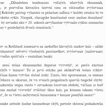
ovne. „Dlhodobou tendenciou voľných trhových ekonomík,
, je pozvoľna klesajúca úroveň cien za súčasného zvyšovania
.] Rakúsky prístup vyhnutiu sa peňažnej inflácii v každej situácii by to
árskeho cyklu. Naopak, chicagske konštantné ceny možno dosiahnuť
čo by rovnako ako v 20. rokoch nevyhnutne vytvorilo cyklus rozmachu
ívny v posledných dvoch storočiach.“
lov sa Rothbard zameriava na niekoľko hlavných znakov kríz – náhle
tihnutosť odvetví výrobných prostriedkov, zvyšovanie (znižovanie)
avného spúšťača – centrálnej banky.
musí teória ekonomickej depresie vysvetliť, je: prečo existuje
hýb v biznise? To je prvá otázka pre akúkoľvek teóriu cyklov.
čšina firiem vytvára slušné zisky. Zrazu, bez upozornenia, sa zmenia
Odrazu sa ukazuje, že vo svojich prognózach spravili tragické chyby.
nikatelia utrpia stratu v rovnakom časovom období, väčšina je buď
tom možné vysvetliť zvláštny úkaz kríz, pri ktorom takmer všetci
ť, že sa všetci najbystrejší biznismeni v krajine pomýlili naraz?“
mike nebude žiadne hromadenie chýb, pretože skúsení podnikatelia