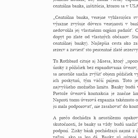
centrálna banka, inštitúcia, ktorou sa v U
„Centrálna banka, verejne vyhlasujúca s
výrazne zvyšuje dôveru verejnosti v ba
nedovolila jej vlastnému orgánu padnúť. C
dopyt po zlate od vlastných občanov. Star
centrálnej banky). Najlepšia cesta ako z
rezerv a zaviesť sto percentné zlaté rezervy
Tu Rothbard cituje aj Misesa, ktorý „upoz
úroky z pôžičiek bez expandovania úverov,
sa neustále snažia zvýšiť objem pôžičiek 
ich poskytnú, tým väčší príjem. Toto je
najvyššieho možného limitu. Banky budú 
Pretože úverová kontrakcia je značne li
Naproti tomu úverová expanzia takémuto obm
ju mala podporovať, nie zasahovať do kont
A prečo dochádza k neustálemu opakova
skutočnosti, že banky sa vždy budú snažiť
podporí. Zisky bánk pochádzajú najmä z ú
veľmi, ako sa len dá. Banky sú nútené