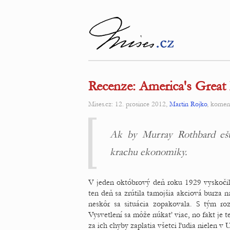
Recenze: America's Great
Mises.cz: 12. prosince 2012,
Martin Rojko
, komen
Ak by Murray Rothbard ešt
krachu ekonomiky.
V jeden októbrový deň roku 1929 vyskoči
ten deň sa zrútila tamojšia akciová burza n
neskôr sa situácia zopakovala. S tým ro
Vysvetlení sa môže núkať viac, no fakt je t
za ich chyby zaplatia všetci ľudia nielen v 