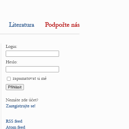
Literatura
Podpořte nás
Login:
Heslo:
zapamatovat si mě
Nemáte zde účet?
Zaregistrujte se!
RSS feed
Atom feed