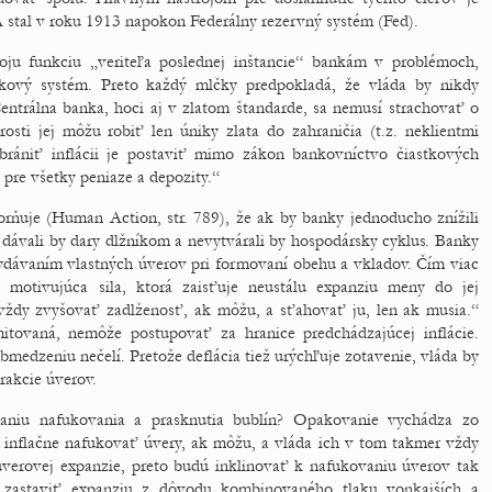
SA stal v roku 1913 napokon Federálny rezervný systém (Fed).
voju funkciu „veriteľa poslednej inštancie“ bankám v problémoch,
nkový systém. Preto každý mlčky predpokladá, že vláda by nikdy
entrálna banka, hoci aj v zlatom štandarde, sa nemusí strachovať o
osti jej môžu robiť len úniky zlata do zahraničia (t.z. neklientmi
abrániť inflácii je postaviť mimo zákon bankovníctvo čiastkových
 pre všetky peniaze a depozity.“
orňuje (Human Action, str. 789), že ak by banky jednoducho znížili
 dávali by dary dlžníkom a nevytvárali by hospodársky cyklus. Banky
vydávaním vlastných úverov pri formovaní obehu a vkladov. Čím viac
 motivujúca sila, ktorá zaisťuje neustálu expanziu meny do jej
vždy zvyšovať zadlženosť, ak môžu, a sťahovať ju, len ak musia.“
mitovaná, nemôže postupovať za hranice predchádzajúcej inflácie.
edzeniu nečelí. Pretože deflácia tiež urýchľuje zotavenie, vláda by
rakcie úverov.
niu nafukovania a prasknutia bublín? Opakovanie vychádza zo
 inflačne nafukovať úvery, ak môžu, a vláda ich v tom takmer vždy
verovej expanzie, preto budú inklinovať k nafukovaniu úverov tak
 zastaviť expanziu z dôvodu kombinovaného tlaku vonkajších a