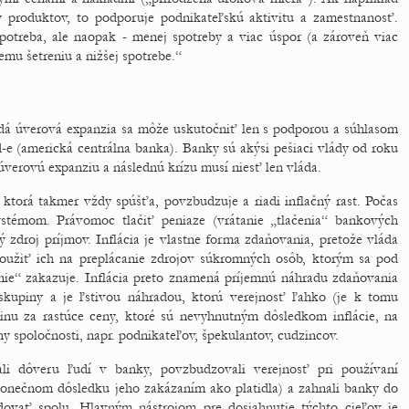
y produktov, to podporuje podnikateľskú aktivitu a zamestnanosť.
potreba, ale naopak - menej spotreby a viac úspor (a zároveň viac
emu šetreniu a nižšej spotrebe.“
dá úverová expanzia sa môže uskutočniť len s podporou a súhlasom
d-e (americká centrálna banka). Banky sú akýsi pešiaci vlády od roku
verovú expanziu a následnú krízu musí niesť len vláda.
 ktorá takmer vždy spúšťa, povzbudzuje a riadi inflačný rast. Počas
stémom. Právomoc tlačiť peniaze (vrátanie „tlačenia“ bankových
 zdroj príjmov. Inflácia je vlastne forma zdaňovania, pretože vláda
oužiť ich na preplácanie zdrojov súkromných osôb, ktorým sa pod
nie“ zakazuje. Inflácia preto znamená príjemnú náhradu zdaňovania
 skupiny a je ľstivou náhradou, ktorú verejnosť ľahko (je k tomu
inu za rastúce ceny, ktoré sú nevyhnutným dôsledkom inflácie, na
y spoločnosti, napr. podnikateľov, špekulantov, cudzincov.
li dôveru ľudí v banky, povzbudzovali verejnosť pri používaní
konečnom dôsledku jeho zakázaním ako platidla) a zahnali banky do
dovať spolu. Hlavným nástrojom pre dosiahnutie týchto cieľov je