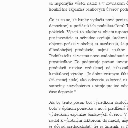
sa nepomýlia všetci naraz a v rovnakom č
konkrétne expanzia bankových úverov pod
Čo sa stane, ak banky vytlačia nové penia
depozitov) a požičajú ich podnikateľom? T
pôžičiek. Vyzerá to, akoby sa objem usporen
pre investície sa očividne zvyšujú, úrokov
objemu peňazí v obehu) sa nazdávajú, že p
dlhodobejšej produkcie, najmä statkov
Podnikatelia si vezmú novo nadobudnuté zd
prostriedkov. To podporuje presun investí
produkcii najviac vzdialenej od zákazn
kapitálovej výroby. „Je dobre známym fakt
(sú menej stále) ako odvetvia založené n
suroviny, stavebníctvo a stroje pre iné od
čase depresie.“
Ak by tento posun bol výsledkom skutočn
bolo v úplnom poriadku a nová predĺžená š
výsledkom expanzie bankových úverov. V 
nadol k výrobným faktorom: do miezd, nájo
je dôvod predpokladať, že sa zmenili, sa 