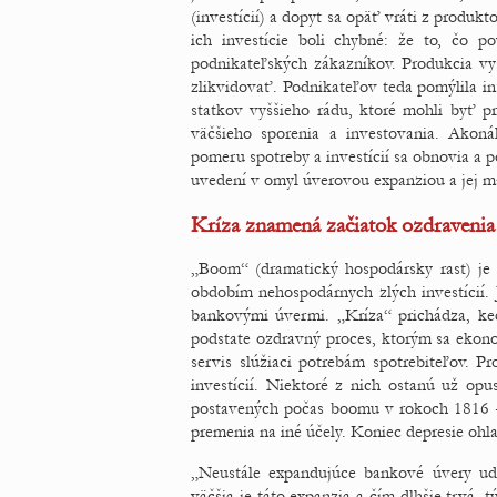
(investícií) a dopyt sa opäť vráti z produk
ich investície boli chybné: že to, čo p
podnikateľských zákazníkov. Produkcia vyš
zlikvidovať. Podnikateľov teda pomýlila in
statkov vyššieho rádu, ktoré mohli byť pr
väčšieho sporenia a investovania. Akoná
pomeru spotreby a investícií sa obnovia a p
uvedení v omyl úverovou expanziou a jej m
Kríza znamená začiatok ozdravenia
„Boom“ (dramatický hospodársky rast) je
obdobím nehospodárnych zlých investícií.
bankovými úvermi. „Kríza“ prichádza, keď
podstate ozdravný proces, ktorým sa ekon
servis slúžiaci potrebám spotrebiteľov. P
investícií. Niektoré z nich ostanú už o
postavených počas boomu v rokoch 1816 –
premenia na iné účely. Koniec depresie ohl
„Neustále expandujúce bankové úvery udr
väčšia je táto expanzia a čím dlhšie trvá