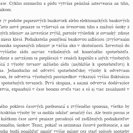
ase. Cyklus rozmachu a pádu vytvára peňažná intervencia na trhu,
nikom.
ze (v podobe papierových bankoviek alebo elektronických bankových
ieto nové peniaze sa vylievajú na úverovom trhu a znižujú úroky z
ých zdrojov na investície zvýšil, pretože výsledok je rovnaký: zdroje
á miera klesá. Podnikatelia pomýlení bankovou infláciou (zvyšovaním
onuka usporených zdrojov je väčšia ako v skutočnosti. Investujú do
 vyššieho rádu najviac vzdialených od konečného spotrebiteľa.
roje a navzájom sa preplácajú v cenách kapitálu a iných výrobných
cií z výroby tovarov nižšieho rádu (najbližšie k spotrebiteľovi) k
íka. Jednoducho od odvetví spotrebiteľskej výroby k odvetviam
om, že odvetvia výrobných prostriedkov vykazujú vyššiu fluktuáciu
a spotrebných tovaroch. Prvá skupina, a najmä odvetvia dodávajúce
vetvia, expandujú v čase boomu oveľa viac a sú aj viac zasiahnuté v
ého poklesu časových preferencií a zvýšeného sporenia, všetko by
truktúra výroby by sa mohla udržať neurčitý čas. Ale tento posun je
krátkom čase nové peniaze presakujú od zadlžených podnikateľov
mného, úrokov. Teraz, pokiaľ sa nezmenia časové preferencie, a nie
ľudia budú ponáhľať minúť vyššie príjmy cez starý spôsob spotreby