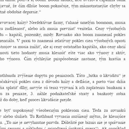
javné, že čím dlhšie boom pokračuje, tým márnotratnejšie chyby sa
tné obdobie depresie.“
avovacej krízy? Neefektívne firmy, ťahané umelým boomom, musia
ju zadlženosť, alebo ich musia prevziať veritelia. Ceny výrobných
ádu – kapitál, pozemky, mzdy. Rovnako ako boom znamenal pokles
renciálu. V praxi to znamená relatívny pokles cien výrobných oproti
rojov sa musia znížiť, ale aj ceny ostatného kapitálu, ako ceny akcií
nosti tieto hodnoty musia klesnúť ešte viac ako výnosy z aktív,
ho výnosu. Čím rýchlejšie prispôsobenie nastane, tým kratšia a
thbarda zvýšenie dopytu po peniazoch. Táto „bitka o likviditu“ je
čakávajú pokles cien z dôvodu krízy a deflácie, a preto viac držia
žia splatiť dlhy, navyše sú teraz vyzvaní k ich zaplateniu bankami a
ou za peniaze, 3. náhle podnikateľské straty a bankroty robia
ž do doby, keď proces likvidácie prejde.
e byť uspokojený všeobecným poklesom cien. Teda za rovnakú
 alebo služieb. Tu Rothbard vyvracia rozšírený mýtus, že klesajúce
 „To nie je nevyhnutne pravda. Dôležité pre biznis nie je správanie
nými cenami a nákladmi („prirodzená úroková miera“). Ak napríklad