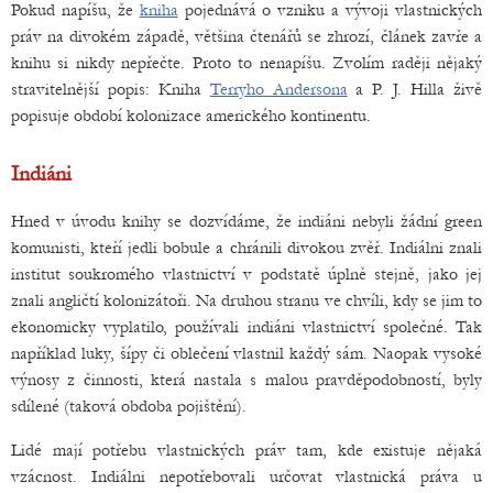
Pokud napíšu, že
kniha
pojednává o vzniku a vývoji vlastnických
práv na divokém západě, většina čtenářů se zhrozí, článek zavře a
knihu si nikdy nepřečte. Proto to nenapíšu. Zvolím raději nějaký
stravitelnější popis: Kniha
Terryho Andersona
a P. J. Hilla živě
popisuje období kolonizace amerického kontinentu.
Indiáni
Hned v úvodu knihy se dozvídáme, že indiáni nebyli žádní green
komunisti, kteří jedli bobule a chránili divokou zvěř. Indiálni znali
institut soukromého vlastnictví v podstatě úplně stejně, jako jej
znali angličtí kolonizátoři. Na druhou stranu ve chvíli, kdy se jim to
ekonomicky vyplatilo, používali indiáni vlastnictví společné. Tak
například luky, šípy či oblečení vlastnil každý sám. Naopak vysoké
výnosy z činnosti, která nastala s malou pravděpodobností, byly
sdílené (taková obdoba pojištění).
Lidé mají potřebu vlastnických práv tam, kde existuje nějaká
vzácnost. Indiálni nepotřebovali určovat vlastnická práva u