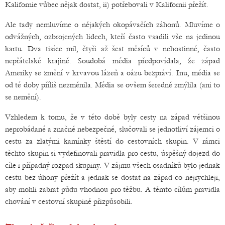
Kalifornie vůbec nějak dostat, ii) potřebovali v Kalifornii přežít.
Ale tady nemluvíme o nějakých okopávačích záhonů. Mluvíme o
odvážných, ozbrojených lidech, kteří často vsadili vše na jedinou
kartu. Dva tisíce mil, čtyři až šest měsíců v nehostinné, často
nepřátelské krajině. Soudobá média předpovídala, že západ
Ameriky se změní v krvavou lázeň a oázu bezpráví. Inu, média se
od té doby příliš nezměnila. Média se ovšem šeredně zmýlila (ani to
se nemění).
Vzhledem k tomu, že v této době byly cesty na západ většinou
neprobádané a značně nebezpečné, slučovali se jednotliví zájemci o
cestu za zlatými kamínky štěstí do cestovních skupin. V rámci
těchto skupin si vydefinovali pravidla pro cestu, úspěšný dojezd do
cíle i případný rozpad skupiny. V zájmu všech osadníků bylo jednak
cestu bez úhony přežít a jednak se dostat na západ co nejrychleji,
aby mohli zabrat půdu vhodnou pro těžbu. A těmto cílům pravidla
chování v cestovní skupině přizpůsobili.