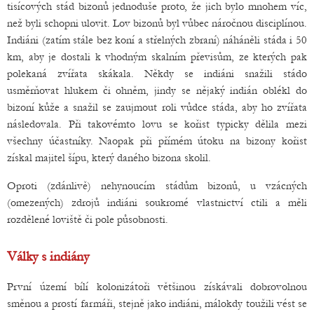
tisícových stád bizonů jednoduše proto, že jich bylo mnohem víc,
než byli schopni ulovit. Lov bizonů byl vůbec náročnou disciplínou.
Indiáni (zatím stále bez koní a střelných zbraní) náháněli stáda i 50
km, aby je dostali k vhodným skalním převisům, ze kterých pak
polekaná zvířata skákala. Někdy se indiáni snažili stádo
usměrňovat hlukem či ohněm, jindy se nějaký indián oblékl do
bizoní kůže a snažil se zaujmout roli vůdce stáda, aby ho zvířata
následovala. Při takovémto lovu se kořist typicky dělila mezi
všechny účastníky. Naopak při přímém útoku na bizony kořist
získal majitel šípu, který daného bizona skolil.
Oproti (zdánlivě) nehynoucím stádům bizonů, u vzácných
(omezených) zdrojů indiáni soukromé vlastnictví ctili a měli
rozdělené loviště či pole působnosti.
Války s indiány
První území bílí kolonizátoři většinou získávali dobrovolnou
směnou a prostí farmáři, stejně jako indiáni, málokdy toužili vést se