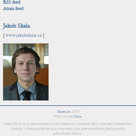
RSS feed
Atom feed
Jakub Skala
[
www.jakubskala.cz
]
Mises.cz
,
2026
Web vytvořil
Urza
.
Cílem Mises.cz je ekonomická osvěta veřejnosti; uvítáme, když naše texty budete šířit.
Souhlas s šířením platí jen pro naše texty; pro převzaté články platí pravidla
původního zdroje.