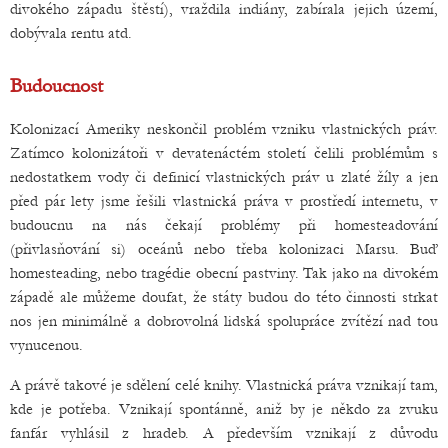
divokého západu štěstí), vraždila indiány, zabírala jejich území,
dobývala rentu atd.
Budoucnost
Kolonizací Ameriky neskončil problém vzniku vlastnických práv.
Zatímco kolonizátoři v devatenáctém století čelili problémům s
nedostatkem vody či definicí vlastnických práv u zlaté žíly a jen
před pár lety jsme řešili vlastnická práva v prostředí internetu, v
budoucnu na nás čekají problémy při homesteadování
(přivlasňování si) oceánů nebo třeba kolonizaci Marsu. Buď
homesteading, nebo tragédie obecní pastviny. Tak jako na divokém
západě ale můžeme doufat, že státy budou do této činnosti strkat
nos jen minimálně a dobrovolná lidská spolupráce zvítězí nad tou
vynucenou.
A právě takové je sdělení celé knihy. Vlastnická práva vznikají tam,
kde je potřeba. Vznikají spontánně, aniž by je někdo za zvuku
fanfár vyhlásil z hradeb. A především vznikají z důvodu