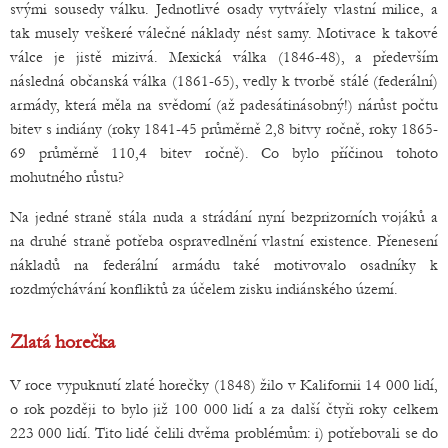
svými sousedy válku. Jednotlivé osady vytvářely vlastní milice, a
tak musely veškeré válečné náklady nést samy. Motivace k takové
válce je jistě mizivá. Mexická válka (1846-48), a především
následná občanská válka (1861-65), vedly k tvorbě stálé (federální)
armády, která měla na svědomí (až padesátinásobný!) nárůst počtu
bitev s indiány (roky 1841-45 průměrně 2,8 bitvy ročně, roky 1865-
69 průměrně 110,4 bitev ročně). Co bylo příčinou tohoto
mohutného růstu?
Na jedné straně stála nuda a strádání nyní bezprizorních vojáků a
na druhé straně potřeba ospravedlnění vlastní existence. Přenesení
nákladů na federální armádu také motivovalo osadníky k
rozdmýchávání konfliktů za účelem zisku indiánského území.
Zlatá horečka
V roce vypuknutí zlaté horečky (1848) žilo v Kalifornii 14 000 lidí,
o rok později to bylo již 100 000 lidí a za další čtyři roky celkem
223 000 lidí. Tito lidé čelili dvěma problémům: i) potřebovali se do