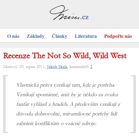
O nás
Základy
Články
Literatura
Podpořte nás
Recenze The Not So Wild, Wild West
Mises.cz: 20. srpna 2011,
Jakub Skala
, komentářů:
3
Vlastnická práva vznikají tam, kde je potřeba.
Vznikají spontánně, aniž by je někdo za zvuku
fanfár vyhlásil z hradeb. A především vznikají z
důvodu dobrovolné, mírumilovné potřeby lidí
zabránit konfliktům o vzácné zdroje.