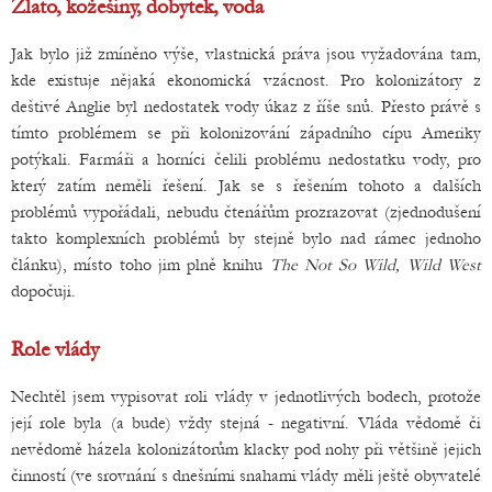
Zlato, kožešiny, dobytek, voda
Jak bylo již zmíněno výše, vlastnická práva jsou vyžadována tam,
kde existuje nějaká ekonomická vzácnost. Pro kolonizátory z
deštivé Anglie byl nedostatek vody úkaz z říše snů. Přesto právě s
tímto problémem se při kolonizování západního cípu Ameriky
potýkali. Farmáři a horníci čelili problému nedostatku vody, pro
který zatím neměli řešení. Jak se s řešením tohoto a dalších
problémů vypořádali, nebudu čtenářům prozrazovat (zjednodušení
takto komplexních problémů by stejně bylo nad rámec jednoho
článku), místo toho jim plně knihu
The Not So Wild, Wild West
dopočuji.
Role vlády
Nechtěl jsem vypisovat roli vlády v jednotlivých bodech, protože
její role byla (a bude) vždy stejná - negativní. Vláda vědomě či
nevědomě házela kolonizátorům klacky pod nohy při většině jejich
činností (ve srovnání s dnešními snahami vlády měli ještě obyvatelé