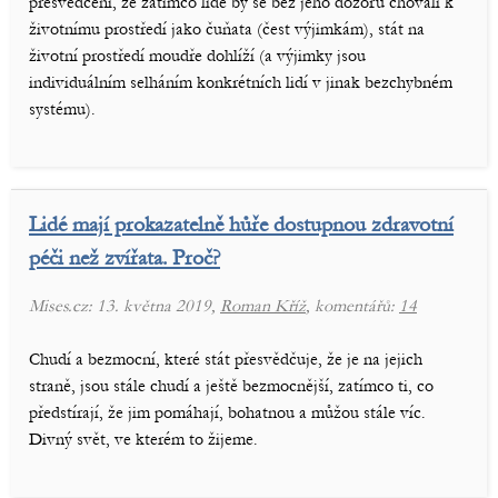
přesvědčení, že zatímco lidé by se bez jeho dozoru chovali k
životnímu prostředí jako čuňata (čest výjimkám), stát na
životní prostředí moudře dohlíží (a výjimky jsou
individuálním selháním konkrétních lidí v jinak bezchybném
systému).
Lidé mají prokazatelně hůře dostupnou zdravotní
péči než zvířata. Proč?
Mises.cz: 13. května 2019,
Roman Kříž
, komentářů:
14
Chudí a bezmocní, které stát přesvědčuje, že je na jejich
straně, jsou stále chudí a ještě bezmocnější, zatímco ti, co
předstírají, že jim pomáhají, bohatnou a můžou stále víc.
Divný svět, ve kterém to žijeme.