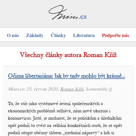
O nás
Základy
Články
Literatura
Podpořte nás
Všechny články autora Roman Kříž
Očima libertariána: Jak by tady mohlo být krásně...
Mises.cz: 25. června 2020,
Roman Kříž
, komentářů:
0
To, že stát jako systémové řešení společenských a
ekonomických problémů selhává, nám nově ukazuje i
koronavirus. Jistě, je možnost, že se politikům a úředníkům
opět podaří to svést na selhání konkrétních osob, že se opět
podaří otupit občany slibem „zjednání nápravy“ a lidi si