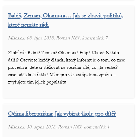
Babiš, Zeman, Okamura… Jak se zbavit politiků,
které nemáte rádi
Mises.cz: 08. října 2018,
Roman Kříž
, komentářů:
7
Zlobí vás Babiš? Zeman? Okamura? Filip? Klaus? Někdo
další? Otevřete každý článek, který informuje o tom, co zase
provedli a jdete si stěžovat na sociální sítě, co „ta verbež“
zase udělala či řekla? Mám pro vás asi špatnou zprávu –
zvyšujete tím jejich popularitu.
Očima libertariána: Jak vybírat školu pro dítě?
Mises.cz: 30. srpna 2018,
Roman Kříž
, komentářů:
1