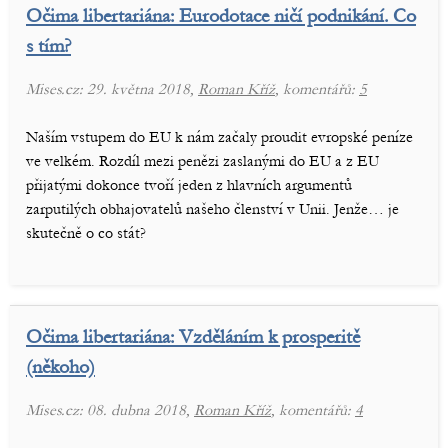
Očima libertariána: Eurodotace ničí podnikání. Co
s tím?
Mises.cz: 29. května 2018,
Roman Kříž
, komentářů:
5
Naším vstupem do EU k nám začaly proudit evropské peníze
ve velkém. Rozdíl mezi penězi zaslanými do EU a z EU
přijatými dokonce tvoří jeden z hlavních argumentů
zarputilých obhajovatelů našeho členství v Unii. Jenže… je
skutečně o co stát?
Očima libertariána: Vzděláním k prosperitě
(někoho)
Mises.cz: 08. dubna 2018,
Roman Kříž
, komentářů:
4