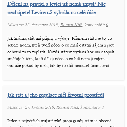
Dělení na pravici a levici už nemá smysl? Nic
nechápete! Levice už vyhrála na celé čáře
Mises.cz: 22. července 2019,
Roman Kříž
, komentářů:
0
Jak známo, stát má příjmy a výdaje. Příjmem státu je to, co
sebere lidem, kteří tvoří něco, o co mají ostatní zájem a jsou
ochotni za to zaplatit. Každá státem vydaná koruna naopak
směřuje k těm, kteří dělají něco, o co lidi nemají zájem –
protože pokud by měli, tak by to stát nemusel financovat.
Jak stát a jeho regulace ničí životní prostředí
Mises.cz: 27. května 2019,
Roman Kříž
, komentářů:
1
Jeden z největších majstrštyků propagandy státu je obecné