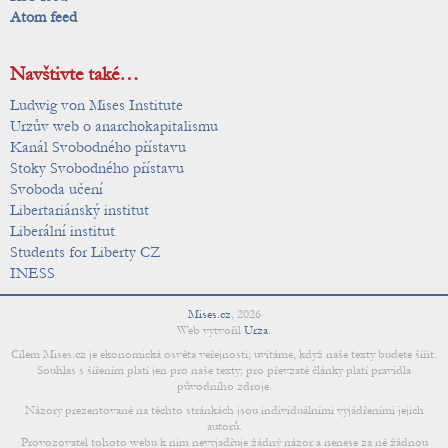
Atom feed
Navštivte také…
Ludwig von Mises Institute
Urzův web o anarchokapitalismu
Kanál Svobodného přístavu
Stoky Svobodného přístavu
Svoboda učení
Libertariánský institut
Liberální institut
Students for Liberty CZ
INESS
Mises.cz
,
2026
Web vytvořil
Urza
.
Cílem Mises.cz je ekonomická osvěta veřejnosti; uvítáme, když naše texty budete šířit.
Souhlas s šířením platí jen pro naše texty; pro převzaté články platí pravidla
původního zdroje.
Názory prezentované na těchto stránkách jsou individuálními vyjádřeními jejich
autorů.
Provozovatel tohoto webu k nim nevyjadřuje žádný názor a nenese za ně žádnou