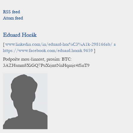
RSS feed
Atom feed
Eduard Horák
[
www.linkedin.com/in/eduard-hor%C3%A1k-298166ab/ a
https://www.facebook.com/eduard.horak.9659
]
Podpořte mou činnost, prosím: BTC:
3AZHsmm8XiGQ7PuXrjmtNnHqrnjc4fSnT9