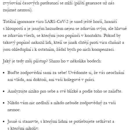
zvyšování časových preferencí se mlží (příští generace už nás
zajímat nemusí).
Totální ignorance viru SARS-CoV-2 je snad ještě horší, hraničí
s hloupostí a je jasným hazardem nejen se zdravím svým, ale hlavně
se zdravím všech, se kterými jsou popírači v kontaktu. Pokud by
takový popírač nakazil lidi, kteří se jinak chtějí proti viru chránit a
jsou ohleduplní i k ostatním, žádal bych po nich kompenzaci.
Jaký je tedy můj přístup? Shrnu ho v několika bodech:
Buďte zodpovědní sami za sebe! Uvědomte si, že vás neochrání
ani vláda, ani doktoři, ani vaši kolegové v práci.
Analyzujte riziko pro sebe a své blízké a podle toho se zařiďte.
Nikdo vám nic nedluží a nikdo nebude zodpovědný za vaši
nemoc.
Jasně si stanovte, s kterými lidmi se potřebujete setkávat a
s kterými nikoliv.