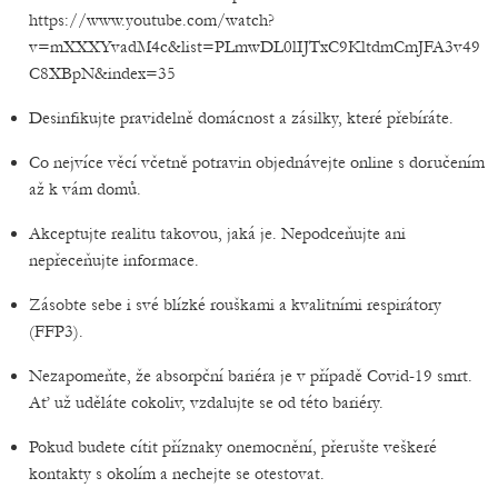
https://www.youtube.com/watch?
v=mXXXYvadM4c&list=PLmwDL0lIJTxC9KltdmCmJFA3v49
C8XBpN&index=35
Desinfikujte pravidelně domácnost a zásilky, které přebíráte.
Co nejvíce věcí včetně potravin objednávejte online s doručením
až k vám domů.
Akceptujte realitu takovou, jaká je. Nepodceňujte ani
nepřeceňujte informace.
Zásobte sebe i své blízké rouškami a kvalitními respirátory
(FFP3).
Nezapomeňte, že absorpční bariéra je v případě Covid-19 smrt.
Ať už uděláte cokoliv, vzdalujte se od této bariéry.
Pokud budete cítit příznaky onemocnění, přerušte veškeré
kontakty s okolím a nechejte se otestovat.