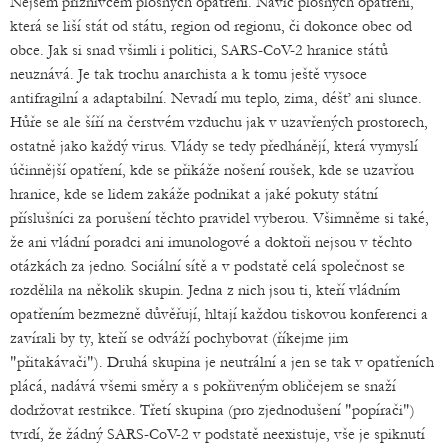
Nejsem příznivcem plošných opatření. Navíc plošných opatření,
která se liší stát od státu, region od regionu, či dokonce obec od
obce. Jak si snad všimli i politici, SARS-CoV-2 hranice států
neuznává. Je tak trochu anarchista a k tomu ještě vysoce
antifragilní a adaptabilní. Nevadí mu teplo, zima, déšť ani slunce.
Hůře se ale šíří na čerstvém vzduchu jak v uzavřených prostorech,
ostatně jako každý virus. Vlády se tedy předhánějí, která vymyslí
účinnější opatření, kde se přikáže nošení roušek, kde se uzavřou
hranice, kde se lidem zakáže podnikat a jaké pokuty státní
příslušníci za porušení těchto pravidel vyberou. Všimněme si také,
že ani vládní poradci ani imunologové a doktoři nejsou v těchto
otázkách za jedno. Sociální sítě a v podstatě celá společnost se
rozdělila na několik skupin. Jedna z nich jsou ti, kteří vládním
opatřením bezmezně důvěřují, hltají každou tiskovou konferenci a
zavírali by ty, kteří se odváží pochybovat (říkejme jim
"přitakávači"). Druhá skupina je neutrální a jen se tak v opatřeních
plácá, nadává všemi směry a s pokřiveným obličejem se snaží
dodržovat restrikce. Třetí skupina (pro zjednodušení "popírači")
tvrdí, že žádný SARS-CoV-2 v podstatě neexistuje, vše je spiknutí