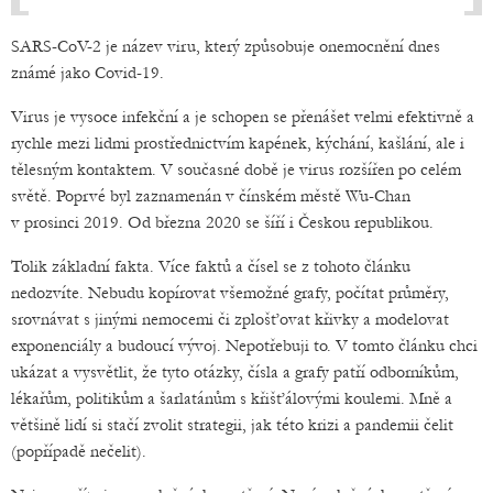
SARS-CoV-2 je název viru, který způsobuje onemocnění dnes
známé jako Covid-19.
Virus je vysoce infekční a je schopen se přenášet velmi efektivně a
rychle mezi lidmi prostřednictvím kapének, kýchání, kašlání, ale i
tělesným kontaktem. V současné době je virus rozšířen po celém
světě. Poprvé byl zaznamenán v čínském městě Wu-Chan
v prosinci 2019. Od března 2020 se šíří i Českou republikou.
Tolik základní fakta. Více faktů a čísel se z tohoto článku
nedozvíte. Nebudu kopírovat všemožné grafy, počítat průměry,
srovnávat s jinými nemocemi či zplošťovat křivky a modelovat
exponenciály a budoucí vývoj. Nepotřebuji to. V tomto článku chci
ukázat a vysvětlit, že tyto otázky, čísla a grafy patří odborníkům,
lékařům, politikům a šarlatánům s křišťálovými koulemi. Mně a
většině lidí si stačí zvolit strategii, jak této krizi a pandemii čelit
(popřípadě nečelit).