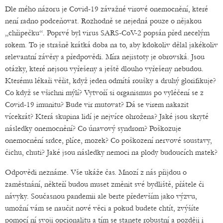
Dle mého názoru je Covid-19 závažné virové onemocnění, které
není radno podceňovat. Rozhodně se nejedná pouze o nějakou
„chřipečku“. Poprvé byl virus SARS-CoV-2 popsán před necelým
rokem. To je strašně krátká doba na to, aby kdokoliv dělal jakékoliv
relevantní závěry a předpovědi. Míra nejistoty je obrovská. Jsou
otázky, které nejsou vyřešeny a ještě dlouho vyřešeny nebudou.
Kterému lékaři věřit, když jeden odmítá roušky a druhý glorifikuje?
Co když se všichni mýlí? Vytvoří si organismus po vyléčení se z
Covid-19 imunitu? Bude vir mutovat? Dá se virem nakazit
vícekrát? Která skupina lidí je nejvíce ohrožena? Jaké jsou skryté
následky onemocnění? Co únavový syndrom? Poškozuje
onemocnění srdce, plíce, mozek? Co poškození nervové soustavy,
čichu, chuti? Jaké jsou následky nemoci na plody budoucích matek?
Odpovědi neznáme. Vše ukáže čas. Mnozí z nás přijdou o
zaměstnání, někteří budou muset změnit své bydliště, přátele či
návyky. Současnou pandemii ale berte především jako výzvu,
umožní vám se naučit nové věci a pokud budete chtít, zvýšíte
pomocí ní svoji opcionalitu a tím se stanete robustní a později i