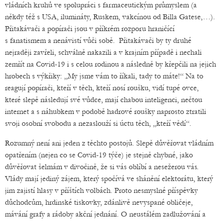
vládních kruhů ve spolupráci s farmaceutickým průmyslem (a
někdy též s USA, ilumináty, Ruskem, vakcínou od Billa Gatese,…).
Přitakávači a popírači jsou v příkrém rozporu hraničící
s fanatismem a nenávistí vůči sobě. Přitakávači by ty druhé
nejraději zavřeli, schválně nakazili a v krajním případě i nechali
zemřít na Covid-19 i s celou rodinou a následně by křepčili na jejich
hrobech s výkřiky: „My jsme vám to říkali, tady to máte!“ Na to
reagují popírači, kteří v těch, kteří nosí roušku, vidí tupé ovce,
které slepě následují své vůdce, mají chabou inteligenci, nečtou
internet a s náhubkem v podobě hadrové roušky naprosto ztratili
svoji osobní svobodu a nezaslouží si úctu těch, „kteří vědí“.
Rozumný není ani jeden z těchto postojů. Slepě důvěřovat vládním
opatřením (nejen co se Covid-19 týče) je stejně chybné, jako
důvěřovat šelmám v divočině, že si vás oblíbí a nesežerou vás.
Vlády mají jediný zájem, který spočívá ve shánění elektorátu, který
jim zajistí hlasy v příštích volbách. Proto nesmyslné příspěvky
důchodcům, hrdinské tiskovky, zdánlivě nevyspané obličeje,
mávání grafy a rádoby akční jednání. O neustálém zadlužování a