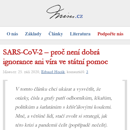
O nás
Základy
Články
Literatura
Podpořte nás
SARS-CoV-2 – proč není dobrá
ignorance ani víra ve státní pomoc
Mises.cz: 25. září 2020,
Eduard Horák
, komentářů:
3
V tomto článku chci ukázat a vysvětlit, že
otázky, čísla a grafy patří odborníkům, lékařům,
politikům a šarlatánům s křišťálovými koulemi.
Mně, a většině lidí, stačí zvolit si strategii, jak
této krizi a pandemii čelit (popřípadě nečelit).