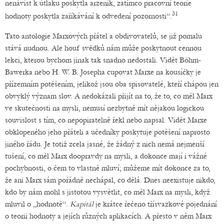
nenávist k útlaku poskytla arzenik, zatímco pracovní teorie
31
hodnoty poskytla zaříkávání k odvedení pozornosti“.
Tato antologie Marxových přátel a obdivovatelů, se již pomalu
stává nudnou. Ale houf svědků nám může poskytnout cennou
lekci, kterou bychom jinak tak snadno nedostali. Vidět Böhm-
Bawerka nebo H. W. B. Josepha cupovat Marxe na kousíčky je
přízemním potěšením, jelikož jsou oba spisovatelé, kteří chápou jen
obvyklý význam slov. A nedokázali přijít na to, že to, co měl Marx
ve skutečnosti na mysli, nemusí nezbytně mít nějakou logickou
souvislost s tím, co nepopiratelně řekl nebo napsal. Vidět Marxe
obklopeného jeho přáteli a učedníky poskytuje potěšení naprosto
jiného řádu. Je totiž zcela jasné, že žádný z nich nemá nejmenší
tušení, co měl Marx doopravdy na mysli, a dokonce mají i vážné
pochybnosti, o čem to vlastně mluví; můžeme mít dokonce za to,
že ani Marx sám pořádně nechápal, co dělá. Dnes neexistuje nikdo,
kdo by nám mohl s jistotou vysvětlit, co měl Marx na mysli, když
mluvil o „hodnotě“.
Kapitál
je krátce řečeno třísvazkové pojednání
o teorii hodnoty a jejích různých aplikacích. A přesto v něm Marx