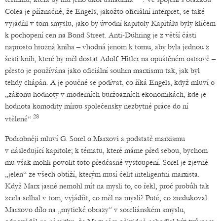
Colea je příznačné, že Engels, jakožto oficiální interpret, se také
vyjádřil v tom smyslu, jako by úvodní kapitoly Kapitálu byly klíčem
k pochopení cen na Bond Street. Anti-Dühring je z větší části
naprosto hrozná kniha – vhodná jenom k tomu, aby byla jednou z
šesti knih, které by měl dostat Adolf Hitler na opuštěném ostrově –
přesto je používána jako oficiální souhrn marxismu tak, jak byl
tehdy chápán. A je poučné se podívat, co říká Engels, když mluví o
„zákonu hodnoty v moderních buržoazních ekonomikách, kde je
hodnota komodity mírou společensky nezbytné práce do ní
28
vtělené“.
Podrobněji mluví G. Sorel o Marxovi a podstatě marxismu
v následující kapitole; k tématu, které máme před sebou, bychom
mu však mohli povolit toto předčasné vystoupení. Sorel je zjevně
„jelen“ ze všech obtíží, kterým musí čelit inteligentní marxista.
Když Marx jasně nemohl mít na mysli to, co řekl, proč probůh tak
zcela selhal v tom, vyjádřit, co měl na mysli? Poté, co zredukoval
Marxovo dílo na „mytické obrazy“ v soreliánském smyslu,