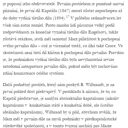
je popisují jeho obdivovatelé. Prvním postřehem je poměrně naivní
přiznání, že první díl Kapitálu (1867) musel zůstat nepochopen až
17
do doby vydání třetího dílu (1894).
V průběhu sedmadvaceti let
však sám autor zemřel. Proto mnoho lidí přisuzuje velký podíl
zodpovědnosti za konečné vyznění třetího dílu Engelsovi, takže
zůstává otázkou, jestli měl samotný Marx příležitost k pochopení
svého prvního dílu – což je víceméně totéž, co říká také Croce. Ve
skutečnosti není třetí díl klíčem k pochopení dílu prvního. Pravdou
je, že podmínkou vydání třetího dílu byla nevyhnutelná revize
ortodoxní interpretace prvního dílu, pokud mělo být zachováno
zdání konzistence celého systému.
Další podnětný postřeh, který nám poskytl R. Wilbrandt, je na
první pohled dost překvapivý. V protikladu k názoru, že to, co
Kapitál představuje, je analýza abstraktního kapitalismu (nikoliv
kapitalismu v konkrétním státě a konkrétní době, ale čistého
ideálního kapitalismu), Wilbrand by si přál, abychom uvěřili, že
Marx měl v prvním díle na mysli podmínky v předkapitalistické
středověké společnosti; a v tomto tvrzení nachází pro Marxe