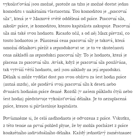
vykořisťování jsou možné, protože na trhu je možné dostat jednu
komoditu s unikátními vlastnostmi. Tou komoditou je „pracovní
síla“, která je v Marxově světě oddělená od práce. Pracovní síla,
nikoliv práce, je komoditou, kterou kapitalista nakupuje. Pracovní
síla má také svou hodnotu. Ricardo učil, a od něj Marx převzal, co
touto hodnotou je. Přirozená cena pracovní síly je taková, která
umožní dělníkovi přežít a reprodukovat se: je to ve skutečnosti
cena nákladů na reprodukci pracovní síly. To je hodnota, která je
placena za pracovní sílu. Avšak, když je pracovní síla používána,
tak vytváří větší hodnotu, než jsou náklady na její reprodukci.
Dělník si může vydělat dost pro svou obživu za šest hodin práce
(nutná mzda), ale prodává svoji pracovní sílu k deseti nebo
dvanácti hodinám práce denně. Rozdíl (v našem příkladu čtyři nebo
šest hodin) představuje vykořisťování dělníka. Je to nezaplacená
práce, kterou si přivlastňuje kapitalista.
Povšimněme si, že celá nadhodnota je odvozena z práce. Vskutku,
z této teorie na první pohled plyne, že by mohla pocházet z práce
konkrétního individuálního dělníka. Každý jednotlivý zaměstnanec