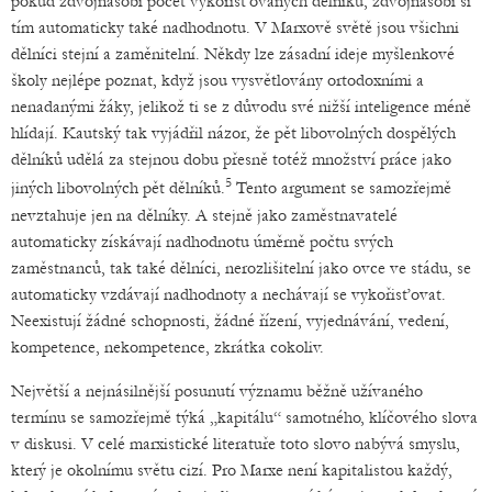
pokud zdvojnásobí počet vykořisťovaných dělníků, zdvojnásobí si
tím automaticky také nadhodnotu. V Marxově světě jsou všichni
dělníci stejní a zaměnitelní. Někdy lze zásadní ideje myšlenkové
školy nejlépe poznat, když jsou vysvětlovány ortodoxními a
nenadanými žáky, jelikož ti se z důvodu své nižší inteligence méně
hlídají. Kautský tak vyjádřil názor, že pět libovolných dospělých
dělníků udělá za stejnou dobu přesně totéž množství práce jako
5
jiných libovolných pět dělníků.
Tento argument se samozřejmě
nevztahuje jen na dělníky. A stejně jako zaměstnavatelé
automaticky získávají nadhodnotu úměrně počtu svých
zaměstnanců, tak také dělníci, nerozlišitelní jako ovce ve stádu, se
automaticky vzdávají nadhodnoty a nechávají se vykořisťovat.
Neexistují žádné schopnosti, žádné řízení, vyjednávání, vedení,
kompetence, nekompetence, zkrátka cokoliv.
Největší a nejnásilnější posunutí významu běžně užívaného
termínu se samozřejmě týká „kapitálu“ samotného, klíčového slova
v diskusi. V celé marxistické literatuře toto slovo nabývá smyslu,
který je okolnímu světu cizí. Pro Marxe není kapitalistou každý,