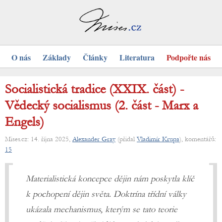
O nás
Základy
Články
Literatura
Podpořte nás
Socialistická tradice (XXIX. část) -
Vědecký socialismus (2. část - Marx a
Engels)
Mises.cz: 14. října 2025,
Alexander Gray
(přidal
Vladimír Krupa
), komentářů:
15
Materialistická koncepce dějin nám poskytla klíč
k pochopení dějin světa. Doktrína třídní války
ukázala mechanismus, kterým se tato teorie