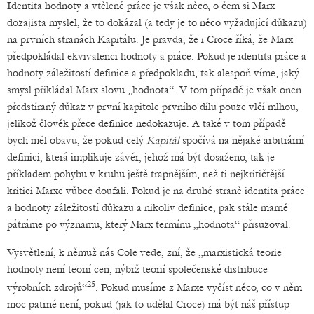
Identita hodnoty a vtělené práce je však něco, o čem si Marx
dozajista myslel, že to dokázal (a tedy je to něco vyžadující důkazu)
na prvních stranách Kapitálu. Je pravda, že i Croce říká, že Marx
předpokládal ekvivalenci hodnoty a práce. Pokud je identita práce a
hodnoty záležitostí definice a předpokladu, tak alespoň víme, jaký
smysl přikládal Marx slovu „hodnota“. V tom případě je však onen
předstíraný důkaz v první kapitole prvního dílu pouze vlčí mlhou,
jelikož člověk přece definice nedokazuje. A také v tom případě
bych měl obavu, že pokud celý
Kapitál
spočívá na nějaké arbitrární
definici, která implikuje závěr, jehož má být dosaženo, tak je
příkladem pohybu v kruhu ještě trapnějším, než ti nejkritičtější
kritici Marxe vůbec doufali. Pokud je na druhé straně identita práce
a hodnoty záležitostí důkazu a nikoliv definice, pak stále marně
pátráme po významu, který Marx termínu „hodnota“ přisuzoval.
Vysvětlení, k němuž nás Cole vede, zní, že „marxistická teorie
hodnoty není teorií cen, nýbrž teorií společenské distribuce
25
výrobních zdrojů“
. Pokud musíme z Marxe vyčíst něco, co v něm
moc patrné není, pokud (jak to udělal Croce) má být náš přístup