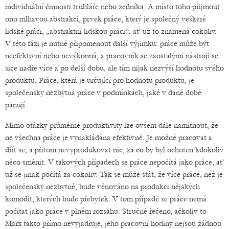
individuální činnosti truhláře nebo zedníka. A místo toho přijmout
onu mlhavou abstrakci, prvek práce, který je společný veškeré
lidské práci, „abstraktní lidskou práci“, ať už to znamená cokoliv.
V této fázi je nutné připomenout další výjimku: práce může být
neefektivní nebo nevýkonná, a pracovník se zaostalými nástroji se
sice nadře více a po delší dobu, ale tím nijak nezvýší hodnotu svého
produktu. Práce, která je určující pro hodnotu produktu, je
společensky nezbytná práce v podmínkách, jaké v dané době
panují.
Mimo otázky průměrné produktivity lze ovšem dále namítnout, že
ne všechna práce je vynakládána efektivně. Je možné pracovat a
dřít se, a přitom nevyprodukovat nic, za co by byl ochoten kdokoliv
něco směnit. V takových případech se práce nepočítá jako práce, ať
už se jinak počítá za cokoliv. Tak se může stát, že více práce, než je
společensky nezbytné, bude věnováno na produkci nějakých
komodit, kterých bude přebytek. V tom případě se práce nemá
počítat jako práce v plném rozsahu. Stručně řečeno, ačkoliv to
Marx takto přímo nevyjadřuje, jeho pracovní hodiny nejsou žádnou