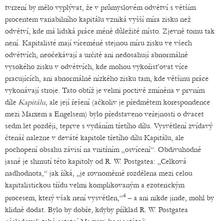
tvrzení by mělo vyplývat, že v průmyslovém odvětví s větším
procentem variabilního kapitálu vzniká vyšší míra zisku než
odvětví, kde má lidská práce méně důležité místo. Zjevně tomu tak
není. Kapitalisté mají víceméně stejnou míru zisku ve všech
odvětvích, neočekávají a určitě ani nedosahují abnormálně
vysokého zisku v odvětvích, kde mohou vykořisťovat více
pracujících, ani abnormálně nízkého zisku tam, kde většinu práce
vykonávají stroje. Tato obtíž je velmi poctivě zmíněna v prvním
díle
Kapitálu
, ale její řešení (ačkoliv je předmětem korespondence
mezi Marxem a Engelsem) bylo představeno veřejnosti o dvacet
sedm let později, teprve s vydáním třetího dílu. Vysvětlení zvídavý
čtenář nalezne v deváté kapitole třetího dílu Kapitálu, ale
pochopení obsahu závisí na vnitřním „osvícení“. Obdivuhodně
jasné je shrnutí této kapitoly od R. W. Postgatea: „Celková
nadhodnota,“ jak říká, „je rovnoměrně rozdělena mezi celou
kapitalistickou třídu velmi komplikovaným a ezoterickým
4
procesem, který však není vysvětlen,“
– a ani nikde jinde, mohl by
klidně dodat. Bylo by dobře, kdyby příklad R. W. Postgatea