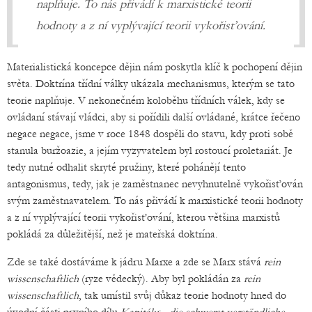
naplňuje. To nás přivádí k marxistické teorii
hodnoty a z ní vyplývající teorii vykořisťování.
Materialistická koncepce dějin nám poskytla klíč k pochopení dějin
světa. Doktrína třídní války ukázala mechanismus, kterým se tato
teorie naplňuje. V nekonečném koloběhu třídních válek, kdy se
ovládaní stávají vládci, aby si pořídili další ovládané, krátce řečeno
negace negace, jsme v roce 1848 dospěli do stavu, kdy proti sobě
stanula buržoazie, a jejím vyzyvatelem byl rostoucí proletariát. Je
tedy nutné odhalit skryté pružiny, které pohánějí tento
antagonismus, tedy, jak je zaměstnanec nevyhnutelně vykořisťován
svým zaměstnavatelem. To nás přivádí k marxistické teorii hodnoty
a z ní vyplývající teorii vykořisťování, kterou většina marxistů
pokládá za důležitější, než je mateřská doktrína.
Zde se také dostáváme k jádru Marxe a zde se Marx stává
rein
wissenschaftlich
(ryze vědecký). Aby byl pokládán za
rein
wissenschaftlich
, tak umístil svůj důkaz teorie hodnoty hned do