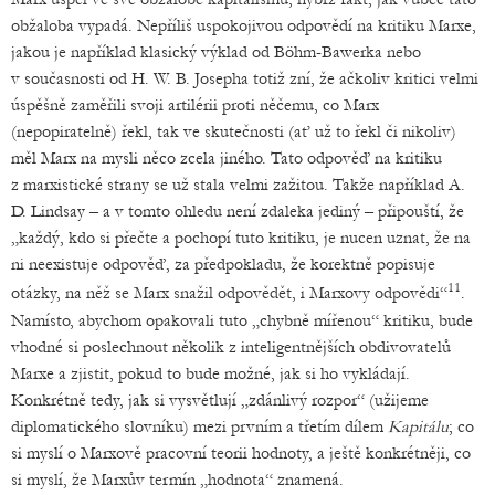
obžaloba vypadá. Nepříliš uspokojivou odpovědí na kritiku Marxe,
jakou je například klasický výklad od Böhm-Bawerka nebo
v současnosti od H. W. B. Josepha totiž zní, že ačkoliv kritici velmi
úspěšně zaměřili svoji artilérii proti něčemu, co Marx
(nepopiratelně) řekl, tak ve skutečnosti (ať už to řekl či nikoliv)
měl Marx na mysli něco zcela jiného. Tato odpověď na kritiku
z marxistické strany se už stala velmi zažitou. Takže například A.
D. Lindsay – a v tomto ohledu není zdaleka jediný – připouští, že
„každý, kdo si přečte a pochopí tuto kritiku, je nucen uznat, že na
ni neexistuje odpověď, za předpokladu, že korektně popisuje
11
otázky, na něž se Marx snažil odpovědět, i Marxovy odpovědi“
.
Namísto, abychom opakovali tuto „chybně mířenou“ kritiku, bude
vhodné si poslechnout několik z inteligentnějších obdivovatelů
Marxe a zjistit, pokud to bude možné, jak si ho vykládají.
Konkrétně tedy, jak si vysvětlují „zdánlivý rozpor“ (užijeme
diplomatického slovníku) mezi prvním a třetím dílem
Kapitálu
; co
si myslí o Marxově pracovní teorii hodnoty, a ještě konkrétněji, co
si myslí, že Marxův termín „hodnota“ znamená.