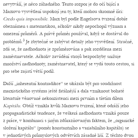
nevytváří, je něco záhadného. Tento rozpor je do očí bijící a
Marxovo vysvětlení uspokojí jen ty, kteří mohou skromně říci:
Credo quia impossibile
. Marx byl podle Engelsova tvrzení dobře
obeznámen s matematikou, ačkoliv nikdy nepochopil význam a
omezení průměrů. A právě průměr používal, když se dostával do
3
problémů.
Je zbytečné se zabývat detaily jeho vysvětlení. Stručně,
zdá se, že nadhodnota je zprůměrována a pak rozdělena mezi
zaměstnavatele. Ačkoliv zavádění strojů bezpochyby snižuje
množství nadhodnoty, zaměstnavatel, který se vydá touto cestou, si
pro sebe zajistí větší podíl.
Další „inherentní kontradikce“ se ukázala být pro soudržnost
marxistického systému ještě fatálnější a dala vzniknout bohaté
literatuře věnované nekonzistenci mezi prvním a třetím dílem
Kapitálu
. Obtíž vznikla kvůli Marxovu tvrzení, které odráží jeho
propagandistické tendence, že veškerá nadhodnota vzniká pouze
z práce, v kombinaci s jiným zdůrazňovaným faktem, že „organické
složení kapitálu“ (poměr konstantního a variabilního kapitálu) se
v jednotlivých průmyslových odvětvích zásadně liší. Z těchto dvou