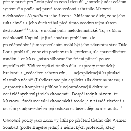
přesto právě pro Loriu představoval třetí díl „smrtelný úder celému
systému“ a podle něj právě toto vědomí zabránilo Marxovi
v dokončení
Kapitálu
za jeho života: „Můžeme se divit, že se jeho
ruka chvěla a jeho duch váhal před tímto neodvratným aktem
14
destrukce?“
Toto je možná příliš melodramatické. To, že Marx
nedokončil Kapitál, je jistě součástí problému, ale
pravděpodobnějším vysvětlením mohl být jeho zdravotní stav. Dále
Loria prohlásil, že se cítí povinován k „tvrdému, ale spravedlivému
úsudku“, že Marx „místo slibovaného řešení přinesl pouze
mystifikaci“. Vidí ve vydání třetího dílu „naprostý teoretický
bankrot“ a „vědeckou sebevraždu, … nejexplicitnější kapitulaci
vlastního učení“ (I'abdicazione piu esplicita alla dottrina stessa) a
„naprostý a kompletní příklon k nejortodoxnější doktríně
nenáviděných vulgárních ekonomů“. Dospěl tedy k názoru, že
Marxova „fundamentální ekonomická teorie je v zásadě zkažená a
15
on sám je odpovědný za její redukci na beznadějnou absurditu“.
Obdobné pocity jako Loria vyjádřil po přečtení třetího dílu Werner
Sombart (podle Engelse jediný z německých profesorů, který