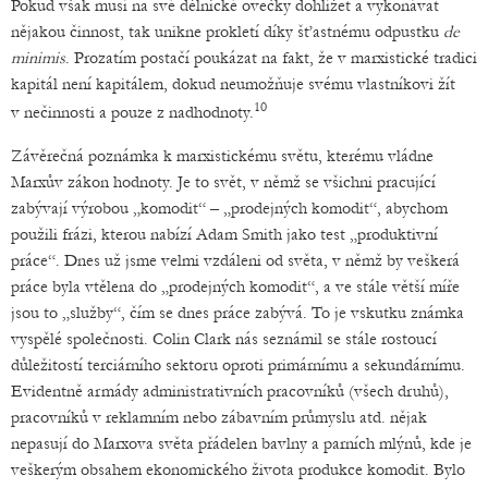
Pokud však musí na své dělnické ovečky dohlížet a vykonávat
nějakou činnost, tak unikne prokletí díky šťastnému odpustku
de
minimis
. Prozatím postačí poukázat na fakt, že v marxistické tradici
kapitál není kapitálem, dokud neumožňuje svému vlastníkovi žít
10
v nečinnosti a pouze z nadhodnoty.
Závěrečná poznámka k marxistickému světu, kterému vládne
Marxův zákon hodnoty. Je to svět, v němž se všichni pracující
zabývají výrobou „komodit“ – „prodejných komodit“, abychom
použili frázi, kterou nabízí Adam Smith jako test „produktivní
práce“. Dnes už jsme velmi vzdáleni od světa, v němž by veškerá
práce byla vtělena do „prodejných komodit“, a ve stále větší míře
jsou to „služby“, čím se dnes práce zabývá. To je vskutku známka
vyspělé společnosti. Colin Clark nás seznámil se stále rostoucí
důležitostí terciárního sektoru oproti primárnímu a sekundárnímu.
Evidentně armády administrativních pracovníků (všech druhů),
pracovníků v reklamním nebo zábavním průmyslu atd. nějak
nepasují do Marxova světa přádelen bavlny a parních mlýnů, kde je
veškerým obsahem ekonomického života produkce komodit. Bylo