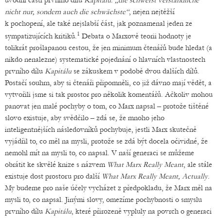
úvodní části prvního dílu
Kapitálu
:
„die schwerst verständliche
nicht nur, sondern auch die schwächste“
, nejen nejtěžší
k pochopení, ale také nejslabší část, jak poznamenal jeden ze
1
sympatizujících kritiků.
Debata o Marxově teorii hodnoty je
tolikrát prošlapanou cestou, že jen minimum čtenářů bude hledat (a
nikdo nenalezne) systematické pojednání o hlavních vlastnostech
prvního dílu
Kapitálu
se zákuskem v podobě dvou dalších dílů.
Postačí souhrn, aby si čtenáři připomněli, co již dávno mají vědět, a
vytvořili jsme si tak prostor pro několik komentářů. Ačkoliv mohou
panovat jen malé pochyby o tom, co Marx napsal – protože tištěné
slovo existuje, aby svědčilo – zdá se, že mnoho jeho
inteligentnějších následovníků pochybuje, jestli Marx skutečně
vyjádřil to, co měl na mysli, protože se zdá být docela očividné, že
nemohl mít na mysli to, co napsal. V naší generaci se můžeme
obrátit ke skvělé knize s názvem
What Marx Really Meant
, ale stále
existuje dost prostoru pro další
What Marx Really Meant, Actually
.
My budeme pro naše účely vycházet z předpokladu, že Marx měl na
mysli to, co napsal. Jinými slovy, omezíme pochybnosti o smyslu
prvního dílu
Kapitálu
, které přirozeně vypluly na povrch o generaci