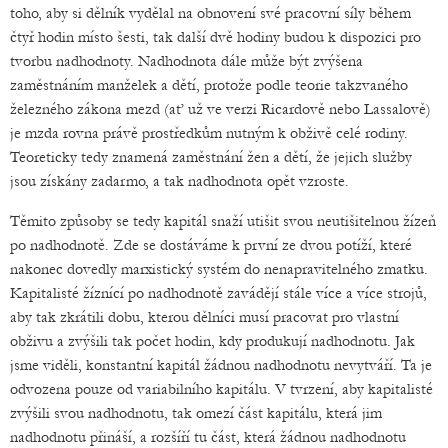
toho, aby si dělník vydělal na obnovení své pracovní síly během
čtyř hodin místo šesti, tak další dvě hodiny budou k dispozici pro
tvorbu nadhodnoty. Nadhodnota dále může být zvýšena
zaměstnáním manželek a dětí, protože podle teorie takzvaného
železného zákona mezd (ať už ve verzi Ricardově nebo Lassalově)
je mzda rovna právě prostředkům nutným k obživě celé rodiny.
Teoreticky tedy znamená zaměstnání žen a dětí, že jejich služby
jsou získány zadarmo, a tak nadhodnota opět vzroste.
Těmito způsoby se tedy kapitál snaží utišit svou neutišitelnou žízeň
po nadhodnotě. Zde se dostáváme k první ze dvou potíží, které
nakonec dovedly marxistický systém do nenapravitelného zmatku.
Kapitalisté žíznící po nadhodnotě zavádějí stále více a více strojů,
aby tak zkrátili dobu, kterou dělníci musí pracovat pro vlastní
obživu a zvýšili tak počet hodin, kdy produkují nadhodnotu. Jak
jsme viděli, konstantní kapitál žádnou nadhodnotu nevytváří. Ta je
odvozena pouze od variabilního kapitálu. V tvrzení, aby kapitalisté
zvýšili svou nadhodnotu, tak omezí část kapitálu, která jim
nadhodnotu přináší, a rozšíří tu část, která žádnou nadhodnotu