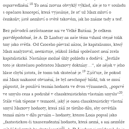
18
ospravedlnění.
To není zrovna obvyklý výklad, ale je to v souladu
s opačnou koncepcí, která vyjasňuje, že ať už Marx mluví o
čemkoliv, jistě nemluví o světě takovém, jak ho známe tady a teď.
Bez průvodců nezůstaneme ani ve Velké Británii. Je celkem
pravděpodobné, že A. D. Lindsay na naše téma vrhnul stejně tolik
tmy jako světla. Od Croceho převzal názor, že kapitalismus, který
Marx analyzoval, neexistuje, jelikož žádná společnost není zcela
kapitalistická. Nastiňuje možné úhly pohledu a dodává: „Jestliže
toto je skutečnou podstatou Marxovy doktríny…“, ale nějak v jeho
19
hlase chybí jistota, že tomu tak skutečně je.
Zjišťuje, že pokud
má Marx uniknout obvinění, že byl neschopný břídil, tak se musí
připustit, že používá termín hodnota ve dvou významech, „poprvé
20
ve smyslu cena a podruhé v charakteristickém vlastním smyslu“
.
Stále však tápeme v temnotě, jaký je onen charakteristicky vlastní
smysl Marxovy hodnoty, která září ze třetího dílu, aby osvětlila
temná místa v dílu prvním – hodnoty, kterou Loria popsal jako
„fantastickou či transcendentní hodnotu, která nemá, a ani nemůže
21