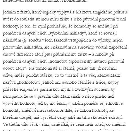
následovali také ostatní Marxovi komentátoři.
Jedním z faktů, který logicky vyplývá z Marxova tragického pokusu
uvést do souladu stejnou míru zisku s jeho původní pracovní teorií
hodnoty, je ten, že nyní prohlašuje, že komodity se směňují při
poměrech daných jejich „výrobními náklady“, které se rovnají
nákladům (tj. součtu všech faktorů vstupujících do výroby, nejen
pracovním nákladům, ale i nákladům na suroviny, včetně započtení
časové diference atd.) plus průměrnému zisku – a nikoliv při
poměrech daných jejich „hodnotou (společensky nutnou pracovní
dobou atd.)“. Na tomto místě si čtenář, pokud tak již neučinil
dříve, může položit otázku, co to vlastně je ta věc, kterou Marx
nazývá „hodnotou“. Jelikož ani jednoho čtenáře z tisíce, kdyby
přišel ke
Kapitálu
s panenskou myslí a zvídavým duchem, by
nenapadlo, že se v prvním dílu Marx snaží o něco jiného než
vysvětlit hodnotu, jež by mu řekla, v jakém poměru se jednotlivé
komodity směňují mezi sebou. A dále, že zákon hodnoty, ke
kterému dospěl, má vysvětlit ceny, jaké na trhu skutečně existují.
Ve třetím dílu však velmi jasně říká, že cena není totéž, co směnná