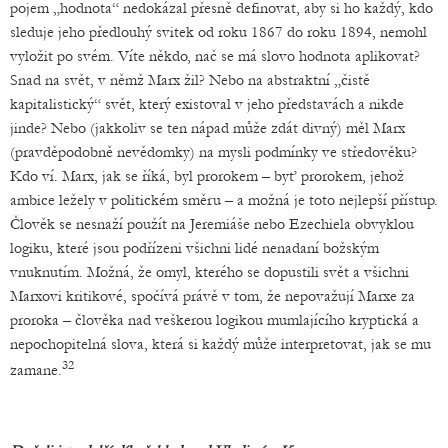
pojem „hodnota“ nedokázal přesně definovat, aby si ho každý, kdo
sleduje jeho předlouhý svitek od roku 1867 do roku 1894, nemohl
vyložit po svém. Víte někdo, nač se má slovo hodnota aplikovat?
Snad na svět, v němž Marx žil? Nebo na abstraktní „čistě
kapitalistický“ svět, který existoval v jeho představách a nikde
jinde? Nebo (jakkoliv se ten nápad může zdát divný) měl Marx
(pravděpodobně nevědomky) na mysli podmínky ve středověku?
Kdo ví. Marx, jak se říká, byl prorokem – byť prorokem, jehož
ambice ležely v politickém směru – a možná je toto nejlepší přístup.
Člověk se nesnaží použít na Jeremiáše nebo Ezechiela obvyklou
logiku, které jsou podřízeni všichni lidé nenadaní božským
vnuknutím. Možná, že omyl, kterého se dopustili svět a všichni
Marxovi kritikové, spočívá právě v tom, že nepovažují Marxe za
proroka – člověka nad veškerou logikou mumlajícího kryptická a
nepochopitelná slova, která si každý může interpretovat, jak se mu
32
zamane.