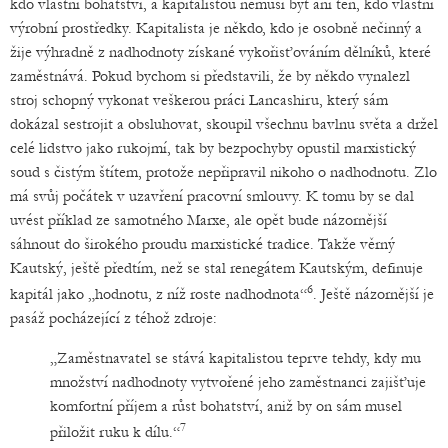
kdo vlastní bohatství, a kapitalistou nemusí být ani ten, kdo vlastní
výrobní prostředky. Kapitalista je někdo, kdo je osobně nečinný a
žije výhradně z nadhodnoty získané vykořisťováním dělníků, které
zaměstnává. Pokud bychom si představili, že by někdo vynalezl
stroj schopný vykonat veškerou práci Lancashiru, který sám
dokázal sestrojit a obsluhovat, skoupil všechnu bavlnu světa a držel
celé lidstvo jako rukojmí, tak by bezpochyby opustil marxistický
soud s čistým štítem, protože nepřipravil nikoho o nadhodnotu. Zlo
má svůj počátek v uzavření pracovní smlouvy. K tomu by se dal
uvést příklad ze samotného Marxe, ale opět bude názornější
sáhnout do širokého proudu marxistické tradice. Takže věrný
Kautský, ještě předtím, než se stal renegátem Kautským, definuje
6
kapitál jako „hodnotu, z níž roste nadhodnota“
. Ještě názornější je
pasáž pocházející z téhož zdroje:
„Zaměstnavatel se stává kapitalistou teprve tehdy, kdy mu
množství nadhodnoty vytvořené jeho zaměstnanci zajišťuje
komfortní příjem a růst bohatství, aniž by on sám musel
7
přiložit ruku k dílu.“