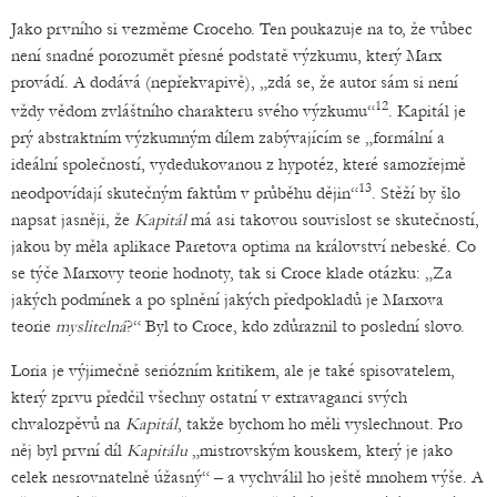
Jako prvního si vezměme Croceho. Ten poukazuje na to, že vůbec
není snadné porozumět přesné podstatě výzkumu, který Marx
provádí. A dodává (nepřekvapivě), „zdá se, že autor sám si není
12
vždy vědom zvláštního charakteru svého výzkumu“
. Kapitál je
prý abstraktním výzkumným dílem zabývajícím se „formální a
ideální společností, vydedukovanou z hypotéz, které samozřejmě
13
neodpovídají skutečným faktům v průběhu dějin“
. Stěží by šlo
napsat jasněji, že
Kapitál
má asi takovou souvislost se skutečností,
jakou by měla aplikace Paretova optima na království nebeské. Co
se týče Marxovy teorie hodnoty, tak si Croce klade otázku: „Za
jakých podmínek a po splnění jakých předpokladů je Marxova
teorie
myslitelná
?“ Byl to Croce, kdo zdůraznil to poslední slovo.
Loria je výjimečně seriózním kritikem, ale je také spisovatelem,
který zprvu předčil všechny ostatní v extravaganci svých
chvalozpěvů na
Kapitál
, takže bychom ho měli vyslechnout. Pro
něj byl první díl
Kapitálu
„mistrovským kouskem, který je jako
celek nesrovnatelně úžasný“ – a vychválil ho ještě mnohem výše. A