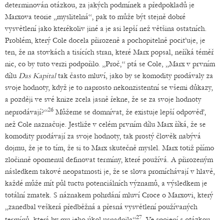
determinován otázkou, za jakých podmínek a předpokladů je
Marxova teorie „myslitelná“, pak to může být stejně dobré
vysvětlení jako kterékoliv jiné a je asi lepší než většina ostatních.
Problém, který Cole docela přirozeně a pochopitelně pociťuje, je
ten, že na stovkách a tisících stran, které Marx popsal, neříká téměř
nic, co by tuto verzi podpořilo. „Proč,“ ptá se Cole, „Marx v prvním
dílu
Das Kapital
tak často mluví, jako by se komodity prodávaly za
svoje hodnoty, když je to naprosto nekonzistentní se všemi důkazy,
a později ve své knize zcela jasně řekne, že se za svoje hodnoty
26
neprodávají?“
Můžeme se domnívat, že existuje lepší odpověď,
než Cole naznačuje. Jestliže v celém prvním dílu Marx říká, že se
komodity prodávají za svoje hodnoty, tak prostý člověk nabývá
dojmu, že je to tím, že si to Marx skutečně myslel. Marx totiž přímo
zločinně opomenul definovat termíny, které používá. A přirozeným
následkem takové neopatrnosti je, že se slova promíchávají v hlavě,
každé může mít půl tuctu potenciálních významů, a výsledkem je
totální zmatek. S náznakem pohrdání mluví Croce o Marxovi, který
„zanedbal veškerá předběžná a přesná vysvětlení používaných
27
termínů, která by mu jeho úkol usnadnila“
. Ve spojení s otázkou