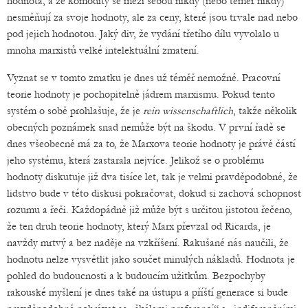
hodnota, a že komodity se mezi sebou nikdy (nebo téměř nikdy)
nesměňují za svoje hodnoty, ale za ceny, které jsou trvale nad nebo
pod jejich hodnotou. Jaký div, že vydání třetího dílu vyvolalo u
mnoha marxistů velké intelektuální zmatení.
Vyznat se v tomto zmatku je dnes už téměř nemožné. Pracovní
teorie hodnoty je pochopitelně jádrem marxismu. Pokud tento
systém o sobě prohlašuje, že je
rein wissenschaftlich
, takže několik
obecných poznámek snad nemůže být na škodu. V první řadě se
dnes všeobecně má za to, že Marxova teorie hodnoty je právě částí
jeho systému, která zastarala nejvíce. Jelikož se o problému
hodnoty diskutuje již dva tisíce let, tak je velmi pravděpodobné, že
lidstvo bude v této diskusi pokračovat, dokud si zachová schopnost
rozumu a řeči. Každopádně již může být s určitou jistotou řečeno,
že ten druh teorie hodnoty, který Marx převzal od Ricarda, je
navždy mrtvý a bez naděje na vzkříšení. Rakušané nás naučili, že
hodnotu nelze vysvětlit jako součet minulých nákladů. Hodnota je
pohled do budoucnosti a k budoucím užitkům. Bezpochyby
rakouské myšlení je dnes také na ústupu a příští generace si bude