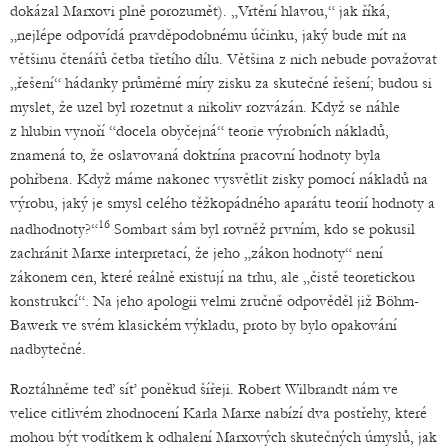
dokázal Marxovi plně porozumět). „Vrtění hlavou,“ jak říká,
„nejlépe odpovídá pravděpodobnému účinku, jaký bude mít na
většinu čtenářů četba třetího dílu. Většina z nich nebude považovat
„řešení“ hádanky průměrné míry zisku za skutečné řešení; budou si
myslet, že uzel byl rozetnut a nikoliv rozvázán. Když se náhle
z hlubin vynoří “docela obyčejná“ teorie výrobních nákladů,
znamená to, že oslavovaná doktrína pracovní hodnoty byla
pohřbena. Když máme nakonec vysvětlit zisky pomocí nákladů na
výrobu, jaký je smysl celého těžkopádného aparátu teorií hodnoty a
16
nadhodnoty?“
Sombart sám byl rovněž prvním, kdo se pokusil
zachránit Marxe interpretací, že jeho „zákon hodnoty“ není
zákonem cen, které reálně existují na trhu, ale „čistě teoretickou
konstrukcí“. Na jeho apologii velmi zručně odpověděl již Böhm-
Bawerk ve svém klasickém výkladu, proto by bylo opakování
nadbytečné.
Roztáhněme teď síť poněkud šířeji. Robert Wilbrandt nám ve
velice citlivém zhodnocení Karla Marxe nabízí dva postřehy, které
mohou být vodítkem k odhalení Marxových skutečných úmyslů, jak