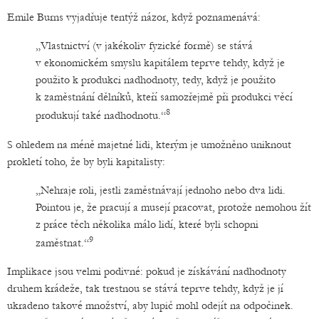
Emile Burns vyjadřuje tentýž názor, když poznamenává:
„Vlastnictví (v jakékoliv fyzické formě) se stává
v ekonomickém smyslu kapitálem teprve tehdy, když je
použito k produkci nadhodnoty, tedy, když je použito
k zaměstnání dělníků, kteří samozřejmě při produkci věcí
8
produkují také nadhodnotu.“
S ohledem na méně majetné lidi, kterým je umožněno uniknout
prokletí toho, že by byli kapitalisty:
„Nehraje roli, jestli zaměstnávají jednoho nebo dva lidi.
Pointou je, že pracují a musejí pracovat, protože nemohou žít
z práce těch několika málo lidí, které byli schopni
9
zaměstnat.“
Implikace jsou velmi podivné: pokud je získávání nadhodnoty
druhem krádeže, tak trestnou se stává teprve tehdy, když je jí
ukradeno takové množství, aby lupič mohl odejít na odpočinek.