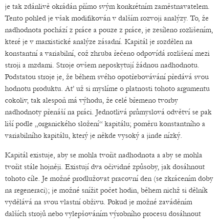
je tak zdánlivě okrádán přímo svým konkrétním zaměstnavatelem.
Tento pohled je však modifikován v dalším rozvoji analýzy. To, že
nadhodnota pochází z práce a pouze z práce, je zesíleno rozlišením,
které je v marxistické analýze zásadní. Kapitál je rozdělen na
konstantní a variabilní, což zhruba řečeno odpovídá rozlišení mezi
stroji a mzdami. Stroje ovšem neposkytují žádnou nadhodnotu.
Podstatou stroje je, že během svého opotřebovávání předává svou
hodnotu produktu. Ať už si myslíme o platnosti tohoto argumentu
cokoliv, tak alespoň má výhodu, že celé břemeno tvorby
nadhodnoty přenáší na práci. Jednotlivá průmyslová odvětví se pak
liší podle „organického složení“ kapitálu; poměru konstantního a
variabilního kapitálu, který je někde vysoký a jinde nízký.
Kapitál existuje, aby se mohla tvořit nadhodnota a aby se mohla
tvořit stále hojněji. Existují dva očividné způsoby, jak dosáhnout
tohoto cíle. Je možné prodlužovat pracovní den (se zkrácením doby
na regeneraci); je možné snížit počet hodin, během nichž si dělník
vydělává na svou vlastní obživu. Pokud je možné zaváděním
dalších strojů nebo vylepšováním výrobního procesu dosáhnout