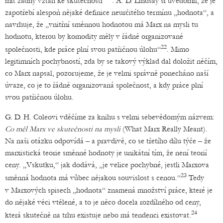
mít žádný vztah ke skutečnosti“
. A. D. Lindsay si uvědomil, že je
zapotřebí alespoň nějaké definice neurčitého termínu „hodnota“, a
navrhuje, že „vnitřní směnnou hodnotou má Marx na mysli tu
hodnotu, kterou by komodity měly v řádně organizované
22
společnosti, kde práce plní svou patřičnou úlohu“
. Mimo
legitimních pochybností, zda by se takový výklad dal doložit něčím,
co Marx napsal, pozorujeme, že je velmi správně ponecháno naší
úvaze, co je to řádně organizovaná společnost, a kdy práce plní
svou patřičnou úlohu.
G. D. H. Coleovi vděčíme za knihu s velmi sebevědomým názvem:
Co měl Marx ve skutečnosti na mysli
(What Marx Really Meant).
Na naši otázku odpovídá – a pravdivě, co se třetího dílu týče – že
marxistická teorie směnné hodnoty je unikátní tím, že není teorií
ceny. „Vskutku,“ jak dodává, „je velice pochybné, jestli Marxova
23
směnná hodnota má vůbec nějakou souvislost s cenou.“
Tedy
v Marxových spisech „hodnota“ znamená množství práce, které je
do nějaké věci vtělené, a to je něco docela rozdílného od ceny,
24
která skutečně na trhu existuje nebo má tendenci existovat.