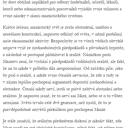
by dost obtížné například pro odbory hudebníků, učitelů, lékařů,
herců nebo administrativních pracovníků vyjádřit svoje stížnosti a
svoje nároky v rámci marxistického systému.
Krátce řečeno, marxistický svět je zcela abstraktní, umělou a
nereálnou konstrukcí, naprosto odlišný od světa, v němž probíhají
naše ekonomické aktivity. Bezpochyby je ve všech vědách obvyklé
nejprve vyjít ze zjednodušených předpokladů a původních hypotéz,
a následně se postupně přibližovat k realitě. Námitkou proti
Marxovi není, že vychází z předpokladů vzdálených realitě, ale fakt,
že na to nikde v průběhu díla neupozorňuje. Od začátku píše, jako
by psal o realitě, a nikde svoje čtenáře nevaruje, že zde a tady se
v zájmu lepšího pochopení argumentů dopouští zjednodušení a
abstrakce. Čtenář nikdy neví, jestli se právě zabývá abstrakcí nebo
realitou. Je naprosto jasné, že to neví ani Marx, nebo se o to vůbec
nezajímá. Světu trvalo celé dvě generace, než zjistil, že to je
pravděpodobně největší překážkou pro pochopení Marxe.
Je stále jasnější, že reálným předmětem diskusí je nikoliv fakt, zda
Marx uspěl ve své obžalobě kapitalismu, nýbrž fakt, jak vůbec tato