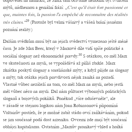
odpověděl na námitku, že Marx sám očividně nehodlal být tvůrcem
mýtů, nádhernou a geniální frází:
„C’est qu’il était fort passionné et
que, maintes fois, la passion l'a empêché de reconnaître des réalités
29
très claires.“
(Protože byl velmi vášnivý a vášeň brání jasnému
poznání reality.)
Dalším svědkům musí být na jejich svědectví vymezeno ještě méně
času. Je zde Max Beer, který v Marxově díle vidí spíše politické a
30
sociální slogany než ekonomické pravdy.
S otázkou, co měl Marx
ve skutečnosti na mysli, se vypořádává až příliš zbrkle. Marx
zkrátka poskytl slogany a soreliánské mýty; a když přijde na slogany
a mýty, tak otázka jejich pravdivosti nějak zaniká na pozadí.
Vlastně vůbec nezáleží na tom, co měl Marx na mysli, nebo jestli
měl vůbec něco na mysli. Dal nám půltucet výborných politických
sloganů a bojových pokřiků. Poněkud „více oduševněle“, ale
v zásadě se stejnou logikou nám Joan Robinsonová připomíná
Voltairův postřeh, že je možné zabít stádo ovcí zaříkáváním, pokud
se jim současně podá dost arzeniku. Ovcemi zde mají být současní
obhájci kapitalismu. Ostatním „Marxův pronikavý vhled a hořká