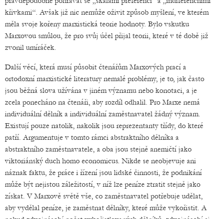
pravděpodobně pohrávat se „škálami preferencí“ a „indiferenčními
křivkami“. Avšak již nic nemůže oživit způsob myšlení, ve kterém
měla svoje kořeny marxistická teorie hodnoty. Bylo vskutku
Marxovou smůlou, že pro svůj účel přijal teorii, které v té době již
zvonil umíráček.
Další věcí, která musí působit čtenářům Marxových prací a
ortodoxní marxistické literatury nemalé problémy, je to, jak často
jsou běžná slova užívána v jiném významu nebo konotaci, a je
zcela ponecháno na čtenáři, aby rozdíl odhalil. Pro Marxe nemá
individuální dělník a individuální zaměstnavatel žádný význam.
Existují pouze natolik, nakolik jsou reprezentanty třídy, do které
patří. Argumentuje v tomto rámci abstraktního dělníka a
abstraktního zaměstnavatele, a oba jsou stejně anemičtí jako
viktoriánský duch homo economicus. Nikde se neobjevuje ani
náznak faktu, že práce i řízení jsou lidské činnosti, že podnikání
může být nejistou záležitostí, v níž lze peníze ztratit stejně jako
získat. V Marxově světě vše, co zaměstnavatel potřebuje udělat,
aby vydělal peníze, je zaměstnat dělníky, které může vykořistit. A