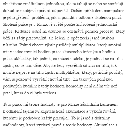
objektivně změřitelnou jednotkou, ale natahují se nebo se smršťují,
dokud se neobjeví správná odpověď. Dalším příkladem manipulace
je jeho „řešení“ problému, jak si poradit s odborně školenou prací.
Školená práce je v Marxově světě pouze znásobená jednoduchá
práce. Redukce jedné na druhou se odehrává pomocí procesu, který
běží za zády pracovníků, ale řešení je opět zcela jasně úvahou
v kruhu. Pokud chcete zjistit patřičný multiplikátor, který umožní
mít v jedné rovnici hodinu práce zkušeného inženýra a hodinu
práce uklízečky, tak jediné, co můžete udělat, je podívat se na trh a
zjistit, co se tam děje. Abyste tedy vysvětlili situaci na trhu, tak
musíte nejprve na trhu zjistit multiplikátor, který, patřičně použitý,
vám uspokojivě vysvětlí chování trhu. Za takových poněkud
podivných kudrlinek tedy hodnota komodity není ničím víc než
prací, která do ní byla vtělena.
Tato pracovní teorie hodnoty je pro Marxe základním kamenem
k odhalení tajemství kapitalistické akumulace a vykořisťování,
kterému je podroben každý pracující. To je jasné z doktríny
nadhodnoty, která vychází právě z teorie hodnoty. Akumulace a