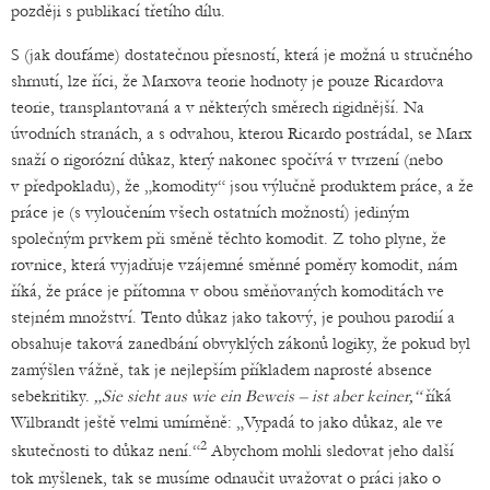
později s publikací třetího dílu.
S (jak doufáme) dostatečnou přesností, která je možná u stručného
shrnutí, lze říci, že Marxova teorie hodnoty je pouze Ricardova
teorie, transplantovaná a v některých směrech rigidnější. Na
úvodních stranách, a s odvahou, kterou Ricardo postrádal, se Marx
snaží o rigorózní důkaz, který nakonec spočívá v tvrzení (nebo
v předpokladu), že „komodity“ jsou výlučně produktem práce, a že
práce je (s vyloučením všech ostatních možností) jediným
společným prvkem při směně těchto komodit. Z toho plyne, že
rovnice, která vyjadřuje vzájemné směnné poměry komodit, nám
říká, že práce je přítomna v obou směňovaných komoditách ve
stejném množství. Tento důkaz jako takový, je pouhou parodií a
obsahuje taková zanedbání obvyklých zákonů logiky, že pokud byl
zamýšlen vážně, tak je nejlepším příkladem naprosté absence
sebekritiky.
„Sie sieht aus wie ein Beweis – ist aber keiner,“
říká
Wilbrandt ještě velmi umírněně: „Vypadá to jako důkaz, ale ve
2
skutečnosti to důkaz není.“
Abychom mohli sledovat jeho další
tok myšlenek, tak se musíme odnaučit uvažovat o práci jako o