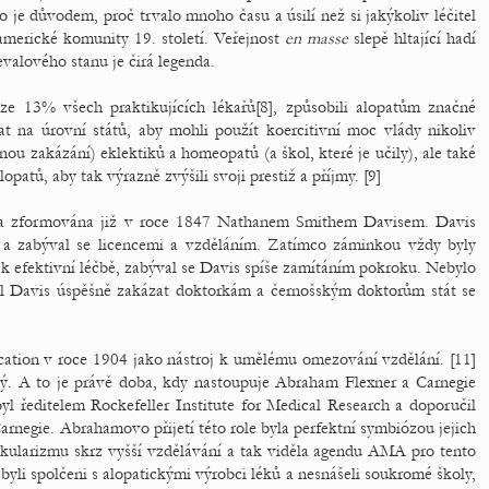
to je důvodem, proč trvalo mnoho času a úsilí než si jakýkoliv léčitel
merické komunity 19. století. Veřejnost
en masse
slepě hltající hadí
valového stanu je čirá legenda.
uze 13% všech praktikujících lékařů[8], způsobili alopatům značné
vat na úrovní států, aby mohli použít koercitivní moc vlády nikoliv
u zakázání) eklektiků a homeopatů (a škol, které je učily), ale také
patů, aby tak výrazně zvýšili svoji prestiž a příjmy. [9]
la zformována již v roce 1847 Nathanem Smithem Davisem. Davis
a zabýval se licencemi a vzděláním. Zatímco záminkou vždy byly
 k efektivní léčbě, zabýval se Davis spíše zamítáním pokroku. Nebylo
al Davis úspěšně zakázat doktorkám a černošským doktorům stát se
tion v roce 1904 jako nástroj k umělému omezování vzdělání. [11]
ý. A to je právě doba, kdy nastoupuje Abraham Flexner a Carnegie
yl ředitelem Rockefeller Institute for Medical Research a doporučil
rnegie. Abrahamovo přijetí této role byla perfektní symbiózou jejich
kularizmu skrz vyšší vzdělávání a tak viděla agendu AMA pro tento
 byli spolčeni s alopatickými výrobci léků a nesnášeli soukromé školy,