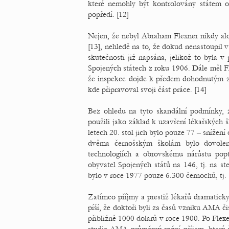
které nemohly být kontrolovány státem
popředí. [12]
Nejen, že nebyl Abraham Flexner nikdy alo
[13], nehledě na to, že dokud nenastoupil 
skutečnosti již napsána, jelikož to byla 
Spojených státech z roku 1906. Dále měl Fl
že inspekce dojde k předem dohodnutým zá
kde připravoval svoji část práce. [14]
Bez ohledu na tyto skandální podmínky, za
použili jako základ k uzavření lékařských 
letech 20. stol jich bylo pouze 77 – snížen
dvěma černošským školám bylo dovole
technologiích a obrovskému nárůstu pop
obyvatel Spojených států na 146, tj. na s
bylo v roce 1977 pouze 6.300 černochů, tj. 
Zatímco příjmy a prestiž lékařů dramaticky
píší, že doktoři byli za časů vzniku AMA čis
přibližně 1000 dolarů v roce 1900. Po Flexe