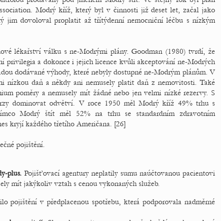
ciation. Modrý kříž, který byl v činnosti již deset let, začal jako
erý jim dovoloval proplatit až třítýdenní nemocniční léčbu s nízkým
ové lékařství válku s ne-Modrými plány. Goodman (1980) tvrdí, že
 privilegia a dokonce i jejich licence kvůli akceptování ne-Modrých
vládou dodávané výhody, které nebyly dostupné ne-Modrým plánům. V
i nízkou daň a někdy ani nemusely platit daň z nemovitosti. Také
mium poměry a nemusely mít žádné nebo jen velmi nízké rezervy. S
brzy dominovat odvětví. V roce 1950 měl Modrý kříž 49% trhu s
atímco Modrý štít měl 52% na trhu se standardním zdravotním
nes kryjí každého třetího Američana. [26]
ečné pojištění.
y-plus
.
Pojišťovací agentury neplatily sumu naúčtovanou pacientovi
sely mít jakýkoliv vztah s cenou vykonaných služeb.
o pojištění v předplacenou spotřebu, která podporovala nadměrné