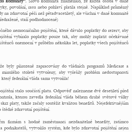
gnu komunity“.
Slovo komunita znamenalo, že každá osoba v dané
yky, povolání, rasu nebo pohlaví platila stejně. Například průměrný
ady na zdravotní péči než pětadvacetiletý, ale všichni v dané komunitě
í předražené, staří podhodnocené)
čného nemocničního pojištění, které dávalo poplatky do rezerv, aby
ištění vybíralo poplatky pouze tak, aby mohly zaplatit očekávané
jištěnců onemocní v průběhu několika let, poplatky všech pojištěnců
kže byly přirozeně zapracovány do vládních programů Medicare a
 minulého stoleté vytvořeny, aby vyřešily problém nedostupnosti
 který federální vláda sama vytvořila!
ojištění stalo součástí platu. Odpověď nalezneme dvě desetiletí před
ntrola, kterou zavedla federální vláda během druhé světové války
krz platy, takže začaly soutěžit kvalitou benefitů. Nejefektivnějším
štědré zdravotní pojištění.
kým firmám s hodně zaměstnanci nezdanitelné benefity, zatímco
a podnikatelů, vytvořilo systém, kde bylo zdravotní pojištění nejen