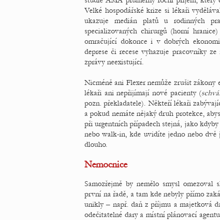
studie AMA průměrný roční příjem, který 
Velké hospodářské krize si lékaři vyděláva
ukazuje medián platů u rodinných pra
specializovaných chirurgů (horní hranic
omračující dokonce i v dobrých ekonomi
deprese či recese vyhazuje pracovníky ze 
zprávy neexistující.
Nicméně ani Flexer nemůže zrušit zákony e
lékaři ani nepřijímají nové pacienty (
schvá
pozn. překladatele). Někteří lékaři zabýva
a pokud nemáte nějaký druh protekce, abyste 
při urgentních případech stejná, jako kdyby 
nebo walk-in, kde uvidíte jedno nebo dvě 
dlouho.
Nemocnice
Samozřejmě by nemělo smysl omezoval s
první na řadě, a tam kde nebyly přímo zaká
unikly – např. daň z příjmu a majetková d
odečitatelné dary a místní plánovací agen