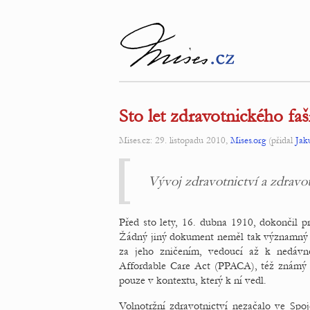
Sto let zdravotnického fa
Mises.cz: 29. listopadu 2010,
Mises.org
(přidal
Jak
Vývoj zdravotnictví a zdravot
Před sto lety, 16. dubna 1910, dokončil p
Žádný jiný dokument neměl tak významný e
za jeho zničením, vedoucí až k nedávn
Affordable Care Act (PPACA), též známý
pouze v kontextu, který k ní vedl.
Volnotržní zdravotnictví nezačalo ve Spo