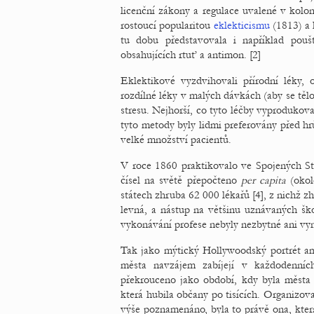
licenční zákony a regulace uvalené v kol
rostoucí popularitou
eklekticismu
(1813) a 
tu dobu představovala i například pou
obsahujících rtuť a antimon. [2]
Eklektikové vyzdvihovali přírodní léky,
rozdílné léky v malých dávkách (aby se tě
stresu. Nejhorší, co tyto léčby vyprodukova
tyto metody byly lidmi preferovány před h
velké množství pacientů.
V roce 1860 praktikovalo ve Spojených Stá
čísel na světě přepočteno
per capita
(okol
státech zhruba 62 000 lékařů [4], z nichž z
levná, a nástup na většinu uznávaných ško
vykonávání profese nebyly nezbytné ani vyn
Tak jako mýtický Hollywoodský portrét a
města navzájem zabíjejí v každodenních
překrouceno jako období, kdy byla města z
která hubila občany po tisících. Organizo
výše poznamenáno, byla to právě ona, která