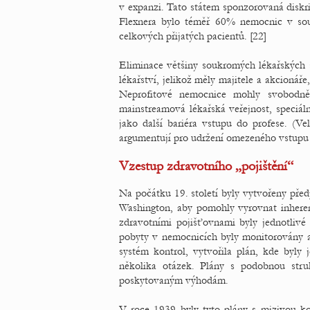
v expanzi. Tato státem sponzorovaná diskr
Flexnera bylo téměř 60% nemocnic v s
celkových přijatých pacientů. [22]
Eliminace většiny soukromých lékařských
lékařství, jelikož měly majitele a akcionáře
Neprofitové nemocnice mohly svobodně 
mainstreamová lékařská veřejnost, speciál
jako další bariéra vstupu do profese. (V
argumentují pro udržení omezeného vstupu
Vzestup zdravotního „pojištění“
Na počátku 19. století byly vytvořeny pře
Washington, aby pomohly vyrovnat inheren
zdravotními pojišťovnami byly jednotlivé
pobyty v nemocnicích byly monitorovány a
systém kontrol, vytvořila plán, kde byly
několika otázek. Plány s podobnou stru
poskytovaným výhodám.
V roce 1939 byly tyto plány s mizivou k