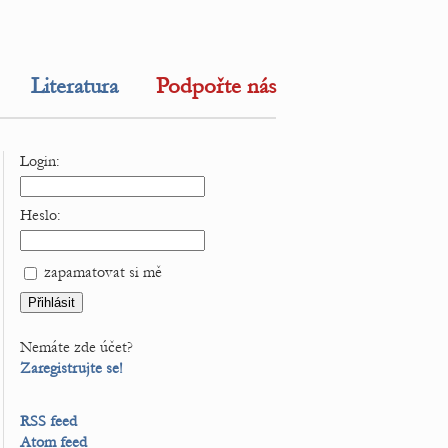
Literatura
Podpořte nás
Login:
Heslo:
zapamatovat si mě
Nemáte zde účet?
Zaregistrujte se!
RSS feed
Atom feed