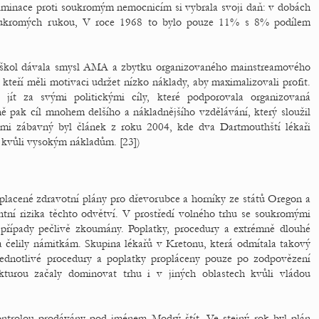
iminace proti soukromým nemocnicím si vybrala svoji daň: v dobách
oukromých rukou, V roce 1968 to bylo pouze 11% s 8% podílem
 škol dávala smysl AMA a zbytku organizovaného mainstreamového
, kteří měli motivaci udržet nízko náklady, aby maximalizovali profit.
jít za svými politickými cíly, které podporovala organizovaná
ně pak cíl mnohem delšího a nákladnějšího vzdělávání, který sloužil
elmi zábavný byl článek z roku 2004, kde dva Dartmouthští lékaři
 kvůli vysokým nákladům. [23])
dplacené zdravotní plány pro dřevorubce a horníky ze států Oregon a
tní rizika těchto odvětví. V prostředí volného trhu se soukromými
 případy pečlivě zkoumány. Poplatky, procedury a extrémně dlouhé
 čelily námitkám. Skupina lékařů v Kretonu, která odmítala takový
 jednotlivé procedury a poplatky propláceny pouze po zodpovězení
kturou začaly dominovat trhu i v jiných oblastech kvůli vládou
ontrolou prodávány pod jménem Modrý štít. Ve stejný rok byl plán