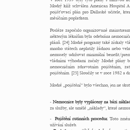
Modrý kříž schválen American Hospital Asso
pojišťovací plán pro Dallaské učitele, kt
měsíčním poplatkem.
Posléze započalo organizované mainstream
některým lékařům byla odebrána nemocniční
plánů. [24] Modré programy také získaly 
mnoho státech neplatily žádnou nebo velm
nemusely udržovat minimální benefit/pre
vládními výhodami začaly Modré plány 
nemocničním zdravotním pojištěním, z
pojištěním. [25] Sloučily se v roce 1982 a d
Modré „pojištění“ bylo všechno, jen ne skut
-
Nemocnice byly vypláceny na bázi náklad
za služby, ale umělé „náklady“, které nemu
-
Pojištění rutinních procedur.
Toto změnil
užívání služeb.