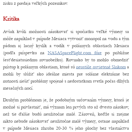
zisku z predaja veľkých pozemkov.
Kritika
Avšak kvôli možnosti nárokovať si spočiatku veľké výmery sa
môže napríklad v prípade Mesiaca vytvoriť monopol na vodu a tým
pádom aj lacný kyslík a vodík v polárnych oblastiach Mesiaca
(podľa príspevku na
NASASpaceFlight.com fóre
po približne
šesťdesiatusiedmu rovnobežku). Rovnako by to mohlo obmedziť
prístup k polárnym oblastiam, ktoré sú
neustále osvietené Slnkom
a
mohli by slúžiť ako ideálne miesta pre solárne elektrárne bez
nutnosti riešiť problémy spojené s nedostatkom svetla počas dlhých
mesačných nocí.
Druhým problémom je, že podobným určovaním výmery, ktorú je
možné si privlastniť, má význam len prvých sto až dvesto nárokov,
než tie ďalšie budú neužitočne malé. Zároveň, keďže si zrejme
nikto nebude nárokovať neužitočne malé výmery, ostane napríklad
v prípade Mesiaca zhruba 20-30 % jeho plochy bez vlastníctva