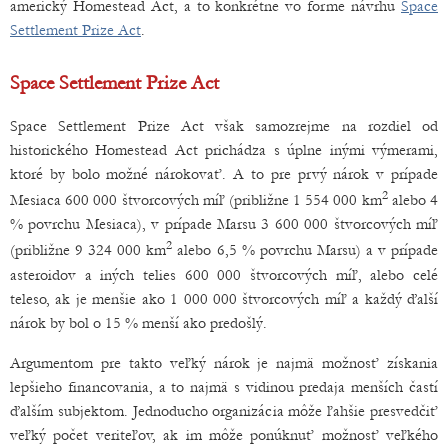
americký Homestead Act, a to konkrétne vo forme návrhu
Space
Settlement Prize Act
.
Space Settlement Prize Act
Space Settlement Prize Act však samozrejme na rozdiel od
historického Homestead Act prichádza s úplne inými výmerami,
ktoré by bolo možné nárokovať. A to pre prvý nárok v prípade
2
Mesiaca 600 000 štvorcových míľ (približne 1 554 000 km
alebo 4
% povrchu Mesiaca), v prípade Marsu 3 600 000 štvorcových míľ
2
(približne 9 324 000 km
alebo 6,5 % povrchu Marsu) a v prípade
asteroidov a iných telies 600 000 štvorcových míľ, alebo celé
teleso, ak je menšie ako 1 000 000 štvorcových míľ a každý ďalší
nárok by bol o 15 % menší ako predošlý.
Argumentom pre takto veľký nárok je najmä možnosť získania
lepšieho financovania, a to najmä s vidinou predaja menších častí
ďalším subjektom. Jednoducho organizácia môže ľahšie presvedčiť
veľký počet veriteľov, ak im môže ponúknuť možnosť veľkého