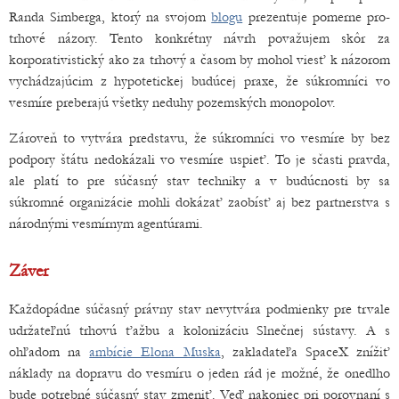
Randa Simberga, ktorý na svojom
blogu
prezentuje pomerne pro-
trhové názory. Tento konkrétny návrh považujem skôr za
korporativistický ako za trhový a časom by mohol viesť k názorom
vychádzajúcim z hypotetickej budúcej praxe, že súkromníci vo
vesmíre preberajú všetky neduhy pozemských monopolov.
Zároveň to vytvára predstavu, že súkromníci vo vesmíre by bez
podpory štátu nedokázali vo vesmíre uspieť. To je sčasti pravda,
ale platí to pre súčasný stav techniky a v budúcnosti by sa
súkromné organizácie mohli dokázať zaobísť aj bez partnerstva s
národnými vesmírnym agentúrami.
Záver
Každopádne súčasný právny stav nevytvára podmienky pre trvale
udržateľnú trhovú ťažbu a kolonizáciu Slnečnej sústavy. A s
ohľadom na
ambície Elona Muska
, zakladateľa SpaceX znížiť
náklady na dopravu do vesmíru o jeden rád je možné, že onedlho
bude potrebné súčasný stav zmeniť. Veď nakoniec pri porovnaní s