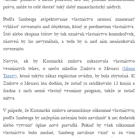
právo, môže to celé dostať taký slabý minarchistický nádych.
Podľa Simberga rešpektovanie vlastníctva nemusí znamenať
vyhlásiť suverenitu nad objektom, ktorý je predmetom vlastníctva.
Štát alebo skupina štátov by tak uznávali vlastníctvo komukoľvek,
zároveň by ho nevymáhali, a teda by si nad ním nenárokovali
suverenitu.
Navyše, ak by Kozmická zmluva zakazovala vlastníctvo
vesmírnych telies, o niečo mladšia Zmluva o Mesiaci (
Moon
Treaty
), ktorá takýto zákaz explicitne uvádza, by bola zbytočná. K
Zmluve o Mesiaci len dodám, že zatiaľ ju ratifikovalo 13 krajín a
žiadna z nich nemá vlastný vesmírny program, takže je zatiaľ
mŕtva.
V prípade, že Kozmická zmluva neumožňuje súkromné vlastníctvo,
podľa Simberga by najlepším riešením bolo navrhnúť k nej dodatok
alebo vytvoriť úplne nové pravidlá. Pokiaľ by však súkromné
vlastníctvo bolo možné, Simberg navrhuje vziať si za vzor