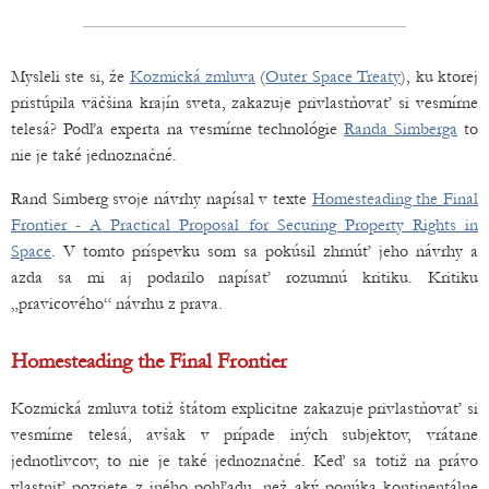
Mysleli ste si, že
Kozmická zmluva
(
Outer Space Treaty
), ku ktorej
pristúpila väčšina krajín sveta, zakazuje privlastňovať si vesmírne
telesá? Podľa experta na vesmírne technológie
Randa Simberga
to
nie je také jednoznačné.
Rand Simberg svoje návrhy napísal v texte
Homesteading the Final
Frontier - A Practical Proposal for Securing Property Rights in
Space
. V tomto príspevku som sa pokúsil zhrnúť jeho návrhy a
azda sa mi aj podarilo napísať rozumnú kritiku. Kritiku
„pravicového“ návrhu z prava.
Homesteading the Final Frontier
Kozmická zmluva totiž štátom explicitne zakazuje privlastňovať si
vesmírne telesá, avšak v prípade iných subjektov, vrátane
jednotlivcov, to nie je také jednoznačné. Keď sa totiž na právo
vlastniť pozriete z iného pohľadu, než aký ponúka kontinentálne