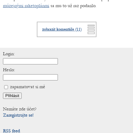
múzejnými raketoplánmi
sa mu to už raz podarilo.
zobrazit komentáře (11)
Login:
Heslo:
zapamatovat si mě
Nemáte zde účet?
Zaregistrujte se!
RSS feed