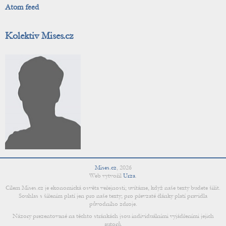
Atom feed
Kolektiv Mises.cz
Mises.cz
,
2026
Web vytvořil
Urza
.
Cílem Mises.cz je ekonomická osvěta veřejnosti; uvítáme, když naše texty budete šířit.
Souhlas s šířením platí jen pro naše texty; pro převzaté články platí pravidla
původního zdroje.
Názory prezentované na těchto stránkách jsou individuálními vyjádřeními jejich
autorů.