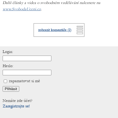
Další články a videa o svobodném vzdělávání naleznete na
www.SvobodaUceni.cz
.
zobrazit komentáře (2)
Login:
Heslo:
zapamatovat si mě
Nemáte zde účet?
Zaregistrujte se!