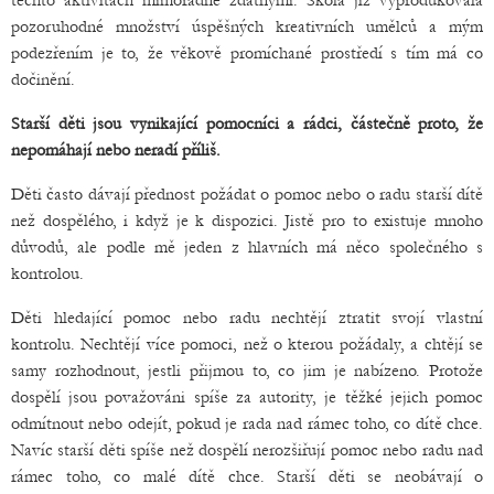
těchto aktivitách mimořádně zdatnými. Škola již vyprodukovala
pozoruhodné množství úspěšných kreativních umělců a mým
podezřením je to, že věkově promíchané prostředí s tím má co
dočinění.
Starší děti jsou vynikající pomocníci a rádci, částečně proto, že
nepomáhají nebo neradí příliš.
Děti často dávají přednost požádat o pomoc nebo o radu starší dítě
než dospělého, i když je k dispozici. Jistě pro to existuje mnoho
důvodů, ale podle mě jeden z hlavních má něco společného s
kontrolou.
Děti hledající pomoc nebo radu nechtějí ztratit svojí vlastní
kontrolu. Nechtějí více pomoci, než o kterou požádaly, a chtějí se
samy rozhodnout, jestli přijmou to, co jim je nabízeno. Protože
dospělí jsou považováni spíše za autority, je těžké jejich pomoc
odmítnout nebo odejít, pokud je rada nad rámec toho, co dítě chce.
Navíc starší děti spíše než dospělí nerozšiřují pomoc nebo radu nad
rámec toho, co malé dítě chce. Starší děti se neobávají o