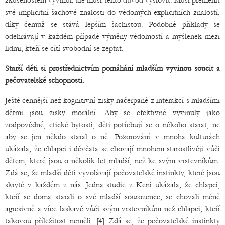
zkušenostem vyvinul, ale musí tento důvod vyslovit. Musí přeměnit
své implicitní šachové znalosti do vědomých explicitních znalostí,
díky čemuž se stává lepším šachistou. Podobné příklady se
odehrávají v každém případě výměny vědomostí a myšlenek mezi
lidmi, kteří se cítí svobodní se zeptat.
Starší děti si prostřednictvím pomáhání mladším vyvinou soucit a
pečovatelské schopnosti.
Ještě cennější než kognitivní zisky načerpané z interakcí s mladšími
dětmi jsou zisky morální. Aby se efektivně vyvinuly jako
zodpovědné, etické bytosti, děti potřebují se o někoho starat, ne
aby se jen někdo staral o ně. Pozorování v mnoha kulturách
ukázala, že chlapci i děvčata se chovají mnohem starostlivěji vůči
dětem, které jsou o několik let mladší, než ke svým vrstevníkům.
Zdá se, že mladší děti vyvolávají pečovatelské instinkty, které jsou
skryté v každém z nás. Jedna studie z Keni ukázala, že chlapci,
kteří se doma starali o své mladší sourozence, se chovali méně
agresivně a více laskavě vůči svým vrstevníkům než chlapci, kteří
takovou příležitost neměli. [4] Zdá se, že pečovatelské instinkty