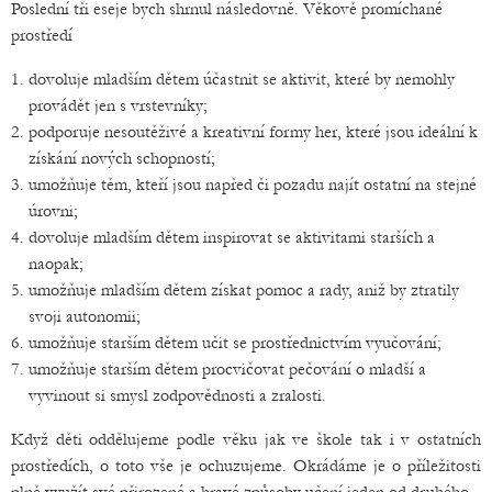
Poslední tři eseje bych shrnul následovně. Věkově promíchané
prostředí
dovoluje mladším dětem účastnit se aktivit, které by nemohly
provádět jen s vrstevníky;
podporuje nesoutěživé a kreativní formy her, které jsou ideální k
získání nových schopností;
umožňuje těm, kteří jsou napřed či pozadu najít ostatní na stejné
úrovni;
dovoluje mladším dětem inspirovat se aktivitami starších a
naopak;
umožňuje mladším dětem získat pomoc a rady, aniž by ztratily
svoji autonomii;
umožňuje starším dětem učit se prostřednictvím vyučování;
umožňuje starším dětem procvičovat pečování o mladší a
vyvinout si smysl zodpovědnosti a zralosti.
Když děti oddělujeme podle věku jak ve škole tak i v ostatních
prostředích, o toto vše je ochuzujeme. Okrádáme je o příležitosti