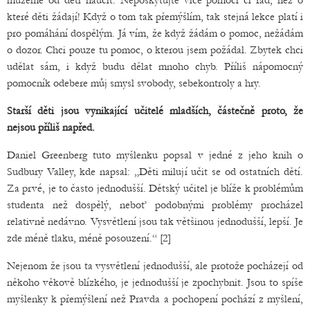
můžeme od dětí naučit: Neposkytujte více pomoci či rad, než o
které děti žádají! Když o tom tak přemýšlím, tak stejná lekce platí i
pro pomáhání dospělým. Já vím, že když žádám o pomoc, nežádám
o dozor. Chci pouze tu pomoc, o kterou jsem požádal. Zbytek chci
udělat sám, i když budu dělat mnoho chyb. Příliš nápomocný
pomocník odebere můj smysl svobody, sebekontroly a hry.
Starší děti jsou vynikající učitelé mladších, částečně proto, že
nejsou příliš napřed.
Daniel Greenberg tuto myšlenku popsal v jedné z jeho knih o
Sudbury Valley, kde napsal: „Děti milují učit se od ostatních dětí.
Za prvé, je to často jednodušší. Dětský učitel je blíže k problémům
studenta než dospělý, neboť podobnými problémy procházel
relativně nedávno. Vysvětlení jsou tak většinou jednodušší, lepší. Je
zde méně tlaku, méně posouzení.“ [2]
Nejenom že jsou ta vysvětlení jednodušší, ale protože pocházejí od
někoho věkově blízkého, je jednodušší je zpochybnit. Jsou to spíše
myšlenky k přemýšlení než Pravda a pochopení pochází z myšlení,