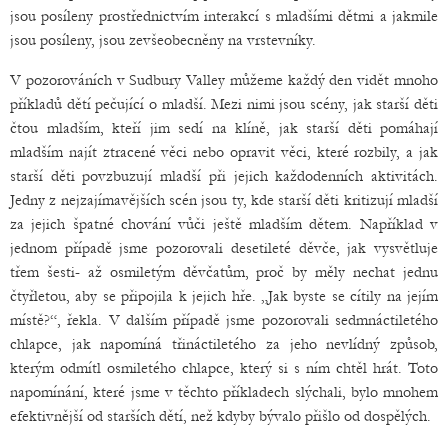
jsou posíleny prostřednictvím interakcí s mladšími dětmi a jakmile
jsou posíleny, jsou zevšeobecněny na vrstevníky.
V pozorováních v Sudbury Valley můžeme každý den vidět mnoho
příkladů dětí pečující o mladší. Mezi nimi jsou scény, jak starší děti
čtou mladším, kteří jim sedí na klíně, jak starší děti pomáhají
mladším najít ztracené věci nebo opravit věci, které rozbily, a jak
starší děti povzbuzují mladší při jejich každodenních aktivitách.
Jedny z nejzajímavějších scén jsou ty, kde starší děti kritizují mladší
za jejich špatné chování vůči ještě mladším dětem. Například v
jednom případě jsme pozorovali desetileté děvče, jak vysvětluje
třem šesti- až osmiletým děvčatům, proč by měly nechat jednu
čtyřletou, aby se připojila k jejich hře. „Jak byste se cítily na jejím
místě?“, řekla. V dalším případě jsme pozorovali sedmnáctiletého
chlapce, jak napomíná třináctiletého za jeho nevlídný způsob,
kterým odmítl osmiletého chlapce, který si s ním chtěl hrát. Toto
napomínání, které jsme v těchto příkladech slýchali, bylo mnohem
efektivnější od starších dětí, než kdyby bývalo přišlo od dospělých.