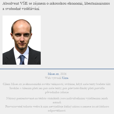
Absolvent VŠE se zájmem o rakouskou ekonomii, libertarianismus
a svobodné vzdělávání.
Mises.cz
,
2026
Web vytvořil
Urza
.
Cílem Mises.cz je ekonomická osvěta veřejnosti; uvítáme, když naše texty budete šířit.
Souhlas s šířením platí jen pro naše texty; pro převzaté články platí pravidla
původního zdroje.
Názory prezentované na těchto stránkách jsou individuálními vyjádřeními jejich
autorů.
Provozovatel tohoto webu k nim nevyjadřuje žádný názor a nenese za ně žádnou
odpovědnost.