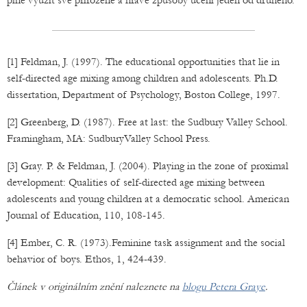
plně využít své přirozené a hravé způsoby učení jeden od druhého.
[1] Feldman, J. (1997). The educational opportunities that lie in
self-directed age mixing among children and adolescents. Ph.D.
dissertation, Department of Psychology, Boston College, 1997.
[2] Greenberg, D. (1987). Free at last: the Sudbury Valley School.
Framingham, MA: SudburyValley School Press.
[3] Gray. P. & Feldman, J. (2004). Playing in the zone of proximal
development: Qualities of self-directed age mixing between
adolescents and young children at a democratic school. American
Journal of Education, 110, 108-145.
[4] Ember, C. R. (1973).Feminine task assignment and the social
behavior of boys. Ethos, 1, 424-439.
Článek v originálním znění naleznete na
blogu Petera Graye
.