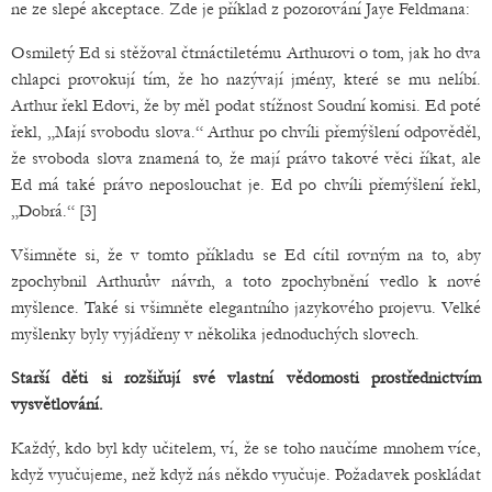
ne ze slepé akceptace. Zde je příklad z pozorování Jaye Feldmana:
Osmiletý Ed si stěžoval čtrnáctiletému Arthurovi o tom, jak ho dva
chlapci provokují tím, že ho nazývají jmény, které se mu nelíbí.
Arthur řekl Edovi, že by měl podat stížnost Soudní komisi. Ed poté
řekl, „Mají svobodu slova.“ Arthur po chvíli přemýšlení odpověděl,
že svoboda slova znamená to, že mají právo takové věci říkat, ale
Ed má také právo neposlouchat je. Ed po chvíli přemýšlení řekl,
„Dobrá.“ [3]
Všimněte si, že v tomto příkladu se Ed cítil rovným na to, aby
zpochybnil Arthurův návrh, a toto zpochybnění vedlo k nové
myšlence. Také si všimněte elegantního jazykového projevu. Velké
myšlenky byly vyjádřeny v několika jednoduchých slovech.
Starší děti si rozšiřují své vlastní vědomosti prostřednictvím
vysvětlování.
Každý, kdo byl kdy učitelem, ví, že se toho naučíme mnohem více,
když vyučujeme, než když nás někdo vyučuje. Požadavek poskládat