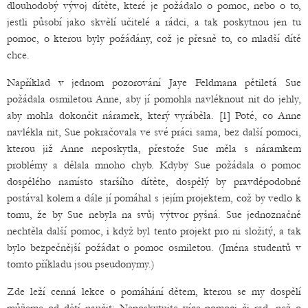
dlouhodobý vývoj dítěte, které je požádalo o pomoc, nebo o to,
jestli působí jako skvělí učitelé a rádci, a tak poskytnou jen tu
pomoc, o kterou byly požádány, což je přesně to, co mladší dítě
chce.
Například v jednom pozorování Jaye Feldmana pětiletá Sue
požádala osmiletou Anne, aby jí pomohla navléknout nit do jehly,
aby mohla dokončit náramek, který vyráběla. [1] Poté, co Anne
navlékla nit, Sue pokračovala ve své práci sama, bez další pomoci,
kterou již Anne neposkytla, přestože Sue měla s náramkem
problémy a dělala mnoho chyb. Kdyby Sue požádala o pomoc
dospělého namísto staršího dítěte, dospělý by pravděpodobně
postával kolem a dále jí pomáhal s jejím projektem, což by vedlo k
tomu, že by Sue nebyla na svůj výtvor pyšná. Sue jednoznačně
nechtěla další pomoc, i když byl tento projekt pro ni složitý, a tak
bylo bezpečnější požádat o pomoc osmiletou. (Jména studentů v
tomto příkladu jsou pseudonymy.)
Zde leží cenná lekce o pomáhání dětem, kterou se my dospělí