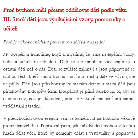
Proč bychom měli přestat oddělovat děti podle věku
III: Starší děti jsou vynikajícími vzory, pomocníky a
učiteli
Proč je věkové míchání pro samovzdělávání zásadní.
My dospělí si lichotíme, když si myslíme, že jsme nejlepšími vzory,
rádci a učiteli našich dětí. Děti se ale mnohem více zajímají o
ostatní děti než o nás. Děti se zvláště zajímají a jsou připravené se
učit od těch, kteří jsou o trochu starší a o trochu dále ve vývoji, ale
ne příliš. Děti jsou přitahovány ke starším dětem a starší děti jsou
přitahovány k dospívajícím. Dospělost je příliš daleko na to, aby se
o ni staraly, což je důvodem, proč je věkové míchání pro samo-
vzdělávání zásadní.
V předchozích dvou esejích jsem se zaměřoval na hodnotu věkově
promíchaných her. Popisoval jsem, jak mladší děti mohou v těchto
hrách dělat věci, které by nemohly dělat s vrstevníky, a popisoval