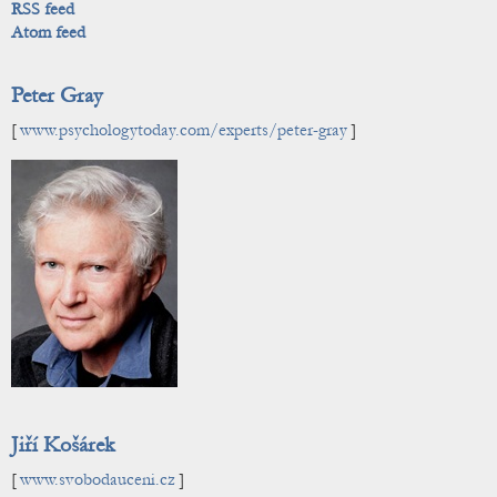
RSS feed
Atom feed
Peter Gray
[
www.psychologytoday.com/experts/peter-gray
]
Jiří Košárek
[
www.svobodauceni.cz
]