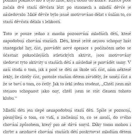
pomalu pokračovalo a bylo hrdé, když došlo do konce. Krátce poté
začala dvě starší děvčata lézt po stromech a mladší děvče je
následovalo. Malé děvče bylo jasně motivováno dělat s úsilím to, co
starší děvčata dělala s lehkostí.
Toto je pouze jedno z mnoha pozorování mladších dětí, které
napodobují chování starších. Děti, které ještě nejsou schopny hrát
strategické hry, číst, provádět nové operace s počítačem nebo se
účastnit pokročilejších atletických aktivit, jsou motivovány
sledovat tyto aktivity u starších dětí a následně je provádět samy. V
naší studii o tom, jak a proč se děti na škole učí číst, nám některé
řekly, že chtěly číst, protože starším dětem záviděly, že umějí číst a
že se baví o tom, co četly. Jak to řekl jeden student, „Chtěl jsem mít
stejnou schopnost jako ony, chtěl jsem se stát členem tohoto
klubu.“
Mladší děti jen slepě nenapodobují starší děti. Spíše je pozorují,
přemýšlejí o tom, co vidí, a začleňují to, co se naučí, do svého
chování způsobem, který pro ně dává smysl. Díky tomu mohou i
chyby a nezdravé chování starších dětí poskytovat mladším dětem