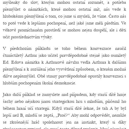
myšlenky do slov, kterým mohou ostatní rozumět, a potřeba
přemýšlet o námitkách, které mohou ostatní mít, nás vede k
hlubokému přemýšlení o tom, co jsme si mysleli, že víme. Často nás
to poté vede k lepšímu pochopení, než jaké jsme měli předtím. Ve
věkově promíchaném prostředí se mohou nejen dospělí, ale i děti
učit prostřednictvím výuky.
V předchozím příkladu se toho během konverzace naučil
čtrnáctiletý Arthur jako učitel pravděpodobně stejně jako osmiletý
Ed. Edova námitka k Arthurově návrhu vedla Arthura k dalšímu
přemýšlení a k rozšíření jeho vysvětlení způsobem, o kterém možná
dříve nepřemýšlel. Obě strany pravděpodobně opustily konverzaci s
hlubším pochopením školní demokracie.
Jako další příklad se zamyslete nad případem, kdy starší dítě hraje
šachy nebo nějakou jinou strategickou hru s mladším, přičemž ho
během hraní učí strategii. Když starší dítě řekne, že tah A by byl
lepší než B, mladší se zeptá, „Proč?“ Aby mohl odpovědět, nemůže
se zkušenější hráč spolehnout jen na instinkt, který si díky