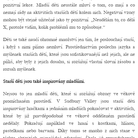
pozitivní lekce. Mladší děti neustále mluví o tom, co mají a co
nemají rády na aktivitách starších dětí kolem nich. Negativní vzory
mohou být stejně užitečné jako ty pozitivní. „Neudělám to, co dělá
X, protože vidím, kolik problémů mu to způsobuje.“
Děti se také naučí ohromné množství jen tím, že poslouchají starší,
i když s nimi přímo nemluví. Prostřednictvím poslechu jazyka a
myšlenek starších dětí, které jsou sofistikovanější než jejich, ale ne
příliš, aby byly z jejich dosahu, si rozšiřují vlastní slovní zásobu a
rozsah myšlenek.
Starší děti jsou také inspirovány mladšími.
Nejsou to jen mladší děti, které si rozšiřují obzory ve věkově
promíchaném prostředí. V Sudbury Valley jsou starší děti
inspirovány hračkami a jednáním mladších pokračovat v aktivitách,
které by již pravděpodobně ve věkově odděleném prostředí
nedělaly. Pokračují například ve hraní s kostkami, hlínou,
pastelkami nebo barvami. Díky tomu se mnoho z nich stane v