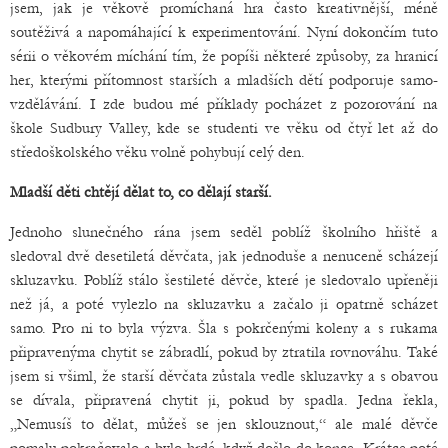
jsem, jak je věkově promíchaná hra často kreativnější, méně
soutěživá a napomáhající k experimentování. Nyní dokončím tuto
sérii o věkovém míchání tím, že popíši některé způsoby, za hranicí
her, kterými přítomnost starších a mladších dětí podporuje samo-
vzdělávání. I zde budou mé příklady pocházet z pozorování na
škole Sudbury Valley, kde se studenti ve věku od čtyř let až do
středoškolského věku volně pohybují celý den.
Mladší děti chtějí dělat to, co dělají starší.
Jednoho slunečného rána jsem seděl poblíž školního hřiště a
sledoval dvě desetiletá děvčata, jak jednoduše a nenuceně scházejí
skluzavku. Poblíž stálo šestileté děvče, které je sledovalo upřeněji
než já, a poté vylezlo na skluzavku a začalo ji opatrně scházet
samo. Pro ni to byla výzva. Šla s pokrčenými koleny a s rukama
připravenýma chytit se zábradlí, pokud by ztratila rovnováhu. Také
jsem si všiml, že starší děvčata zůstala vedle skluzavky a s obavou
se dívala, připravená chytit ji, pokud by spadla. Jedna řekla,
„Nemusíš to dělat, můžeš se jen sklouznout,“ ale malé děvče