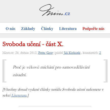
O nás
Základy
Články
Literatura
Podpořte nás
Svoboda učení - část X.
Mises.cz: 26. dubna 2012,
Peter Gray
(přidal
Jiří Košárek
), komentářů:
2
Proč je věkové míchání pro samovzdělávání
zásadní.
[Všechny dosud vydané články seriálu Svoboda učení naleznete v
sekci
Literatura
.]